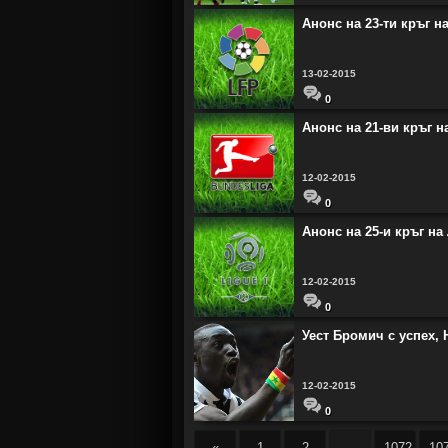
Анонс на 23-ти кръг 
13-02-2015
0
Анонс на 21-ви кръг н
12-02-2015
0
Анонс на 25-и кръг на 
12-02-2015
0
Уест Бромич с успех,
12-02-2015
0
«
1
2
...
1072
10