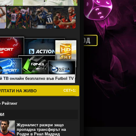
й ТВ онлайн безплатно във Futbol TV
УЛТАТИ НА ЖИВО
СЕТ+1:
 Рейтинг
НИ
Журналист разкри защо
пропадна трансферът на
Родри в Реал Мадрид