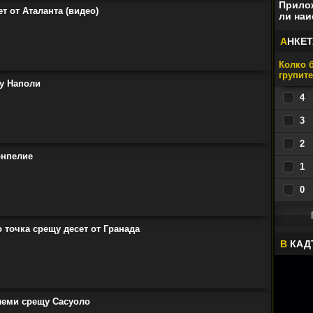
Прилож
ет от Аталанта (видео)
ли наи
А
НКЕТ
Колко б
групит
у Наполи
4
3
2
онпелие
1
0
 точка срещу десет от Гранада
В
КАД
леми срещу Сасуоло