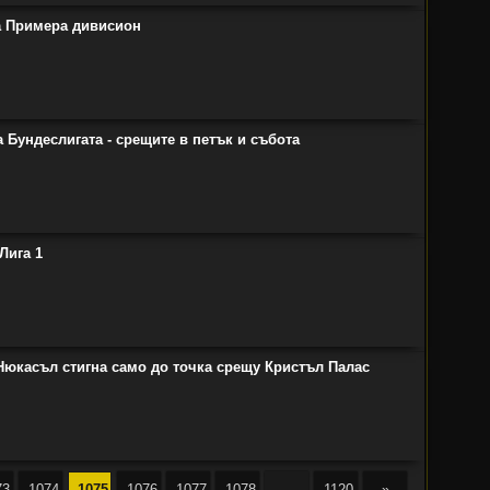
на Примера дивисион
а Бундеслигата - срещите в петък и събота
Лига 1
 Нюкасъл стигна само до точка срещу Кристъл Палас
73
1074
1075
1076
1077
1078
...
1120
»