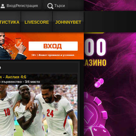
Вход/Регистрация
Търси
ТИСТИКА
LIVESCORE
JOHNNYBET
О
 - Англия 4:6
 първенство - 3/4 място