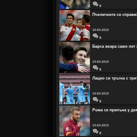
0
Пчеличките се справи
15-02-2015
0
Барса вкара само пет 
15-02-2015
0
Лацио си тръгна с три
15-02-2015
0
Рома се препъна у до
15-02-2015
0