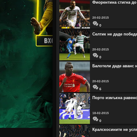
Фиорентина стигна до
20-02-2015
0
Селтик не даде победа
20-02-2015
0
Балотели даде аванс 
20-02-2015
6
Порто измъкна равенс
18-02-2015
0
Кралскосините не усп