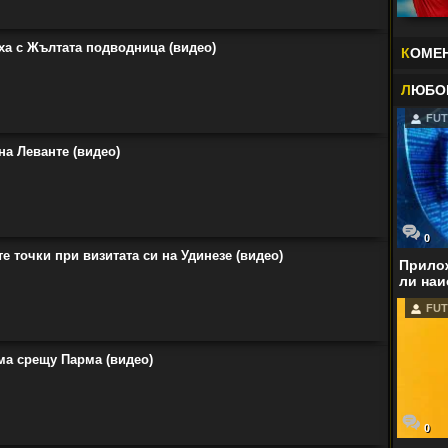
ха с Жълтата подводница (видео)
К
ОМЕ
Л
ЮБО
FUT
на Леванте (видео)
0
те точки при визитата си на Удинезе (видео)
Прилож
ли наи
FUT
ма срещу Парма (видео)
0