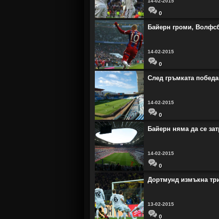
14-02-2015
0
Байерн громи, Волфсб
14-02-2015
0
След гръмката победа 
14-02-2015
0
Байерн няма да се з
14-02-2015
0
Дортмунд измъкна три
13-02-2015
0