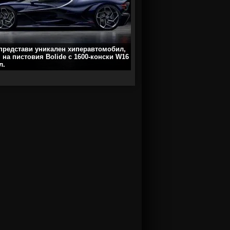
 представи уникален хиперавтомобил,
 на пистовия Bolide с 1600-конски W16
л.