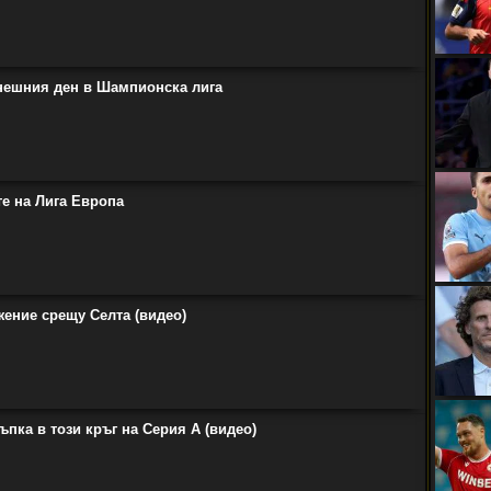
нешния ден в Шампионска лига
те на Лига Европа
жение срещу Селта (видео)
пка в този кръг на Серия А (видео)