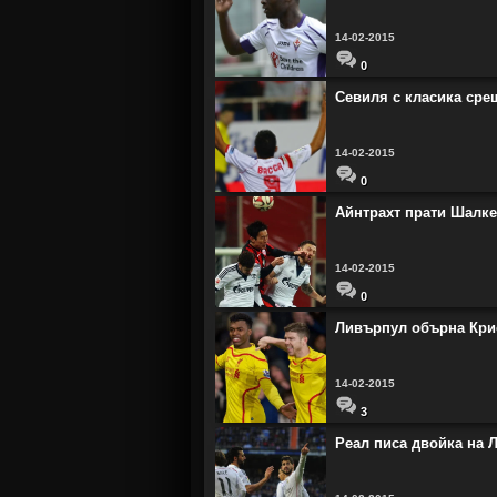
14-02-2015
0
Севиля с класика сре
14-02-2015
0
Айнтрахт прати Шалке
14-02-2015
0
Ливърпул обърна Крис
14-02-2015
3
Реал писа двойка на 