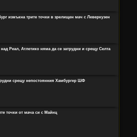
ург измъкна трите точки в зрелищен мач с Леверкузен
над Реал, Атлетико няма да се затрудни и срещу Селта
атрудни срещу непостоянния Хамбургер ШФ
те точки от мача си с Майнц