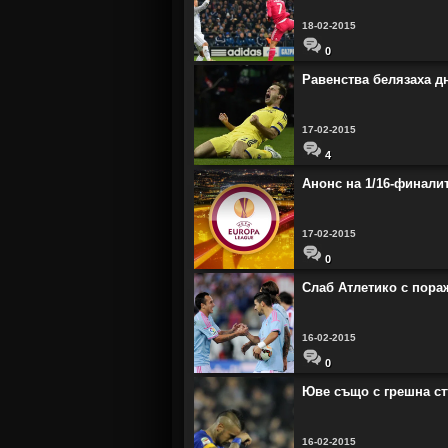
18-02-2015
0
Равенства белязаха д
17-02-2015
4
Анонс на 1/16-финали
17-02-2015
0
Слаб Атлетико с пора
16-02-2015
0
Юве също с грешна стъ
16-02-2015