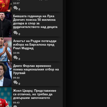
10:07
0
Бившата годеница на Лука
Дончич поиска 50 милиона
долара в спор за
попечителството над децата
10:07
0
Агентът на Родри потвърди
избора на Барселона пред
Реал Мадрид
10:06
0
Диего Форлан временно
поема националния отбор на
Уругвай
09:44
0
Жоел Цварц: Представихме
се отлично, но трябва да
довършим започнатото
09:43