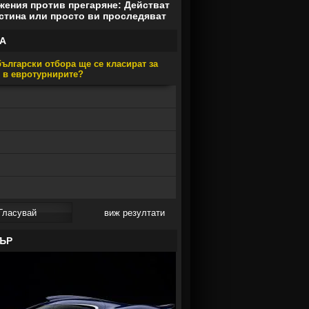
ения против прегаряне: Действат
стина или просто ви проследяват
А
ългарски отбора ще се класират за
е в евротурнирите?
виж резултати
ЪР