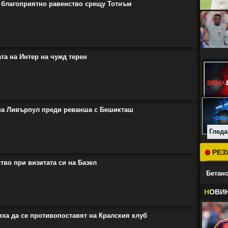
 благоприятно равенство срещу Тотнъм
та на Интер на чужд терен
на Ливърпул преди реванша с Бешикташ
Гледа
РЕЗ
тво при визитата си на Базел
-
Бетано
Н
ОВИ
яха да се противопоставят на Кралския клуб