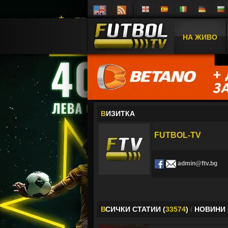
НА ЖИВО
В
ИЗИТКА
FUTBOL-TV
admin@ftv.bg
В
СИЧКИ СТАТИИ (
33574
)
/
НОВИНИ