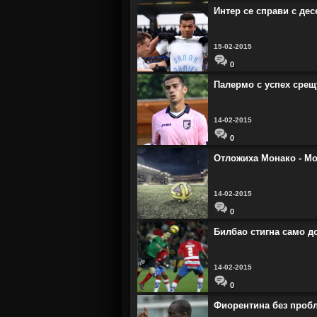
Интер се справи с дес
15-02-2015
0
Палермо с успех срещ
14-02-2015
0
Отложиха Монако - М
14-02-2015
0
Билбао стигна само до
14-02-2015
0
Фиорентина без проб