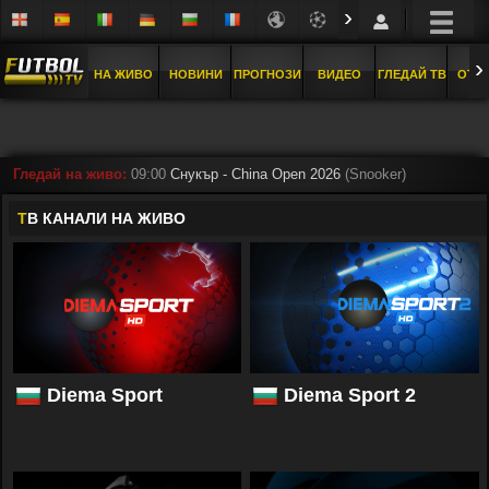
›
›
НА ЖИВО
НОВИНИ
ПРОГНОЗИ
ВИДЕО
ГЛЕДАЙ ТВ
ОТБ
Гледай на живо:
11:40
Moto GP - Гран при на Великобритания
(Моторн
T
В КАНАЛИ НА ЖИВО
Diema Sport
Diema Sport 2