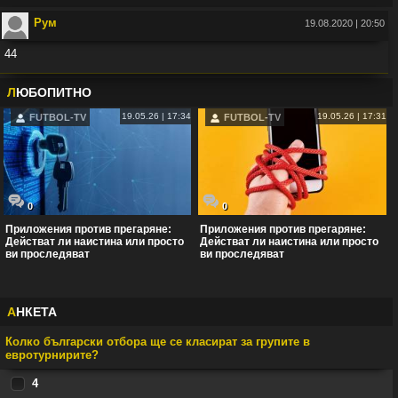
Рум
19.08.2020 | 20:50
44
Във:
Рио Фърдинанд: Джуд Белингам ще спечели Златната топка
Л
ЮБОПИТНО
19.05.26 | 17:34
19.05.26 | 17:31
FUTBOL-TV
FUTBOL-TV
0
0
Приложения против прегаряне:
Приложения против прегаряне:
Действат ли наистина или просто
Действат ли наистина или просто
ви проследяват
ви проследяват
А
НКЕТА
Колко български отбора ще се класират за групите в
евротурнирите?
4