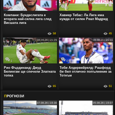
0
0
Компани: Бундеслигата е
Хавиер Тебас: Ла Лига има
втората най-силна лига след
нужда от силен Реал Мадрид
Висшата лига
58
45
08.08.26 | 21:29
08.08.26 | 21:01
1
0
Рио Фърдинанд: Джуд
Тоби Алдервейрелд: Рашфорд
Белингам ще спечели Златната
би бил отлично попълнение за
топка
Тотнъм
65
51
П
РОГНОЗИ
07.08.26 | 15:30
05.08.26 | 15:07