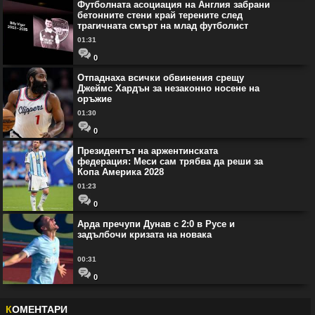
Футболната асоциация на Англия забрани
бетонните стени край терените след
трагичната смърт на млад футболист
01:31
0
Отпаднаха всички обвинения срещу
Джеймс Хардън за незаконно носене на
оръжие
01:30
0
Президентът на аржентинската
федерация: Меси сам трябва да реши за
Копа Америка 2028
01:23
0
Арда пречупи Дунав с 2:0 в Русе и
задълбочи кризата на новака
00:31
0
К
ОМЕНТАРИ