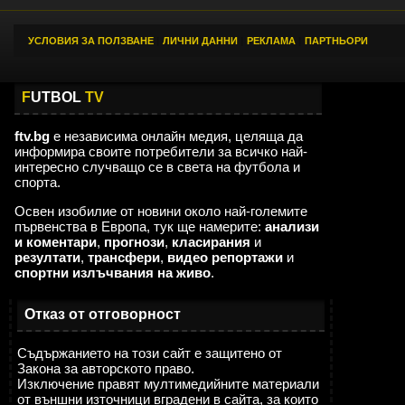
УСЛОВИЯ ЗА ПОЛЗВАНЕ
|
ЛИЧНИ ДАННИ
|
РЕКЛАМА
|
ПАРТНЬОРИ
F
UTBOL
TV
ftv.bg
е независима онлайн медия, целяща да
информира своите потребители за всичко най-
интересно случващо се в света на футбола и
спорта.
Освен изобилие от новини около най-големите
първенства в Европа, тук ще намерите:
анализи
и коментари
,
прогнози
,
класирания
и
резултати
,
трансфери
,
видео репортажи
и
спортни излъчвания на живо
.
Отказ от отговорност
Съдържанието на този сайт е защитено от
Закона за авторското право.
Изключение правят мултимедийните материали
от външни източници вградени в сайта, за които