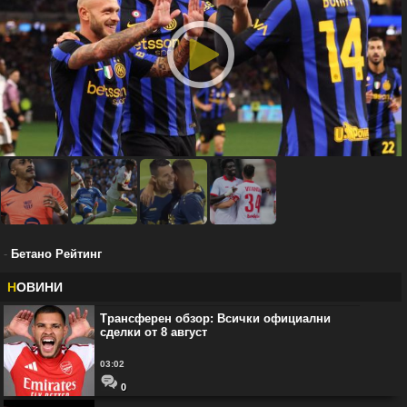
-
Бетано Рейтинг
Н
ОВИНИ
Трансферен обзор: Всички официални
сделки от 8 август
03:02
0