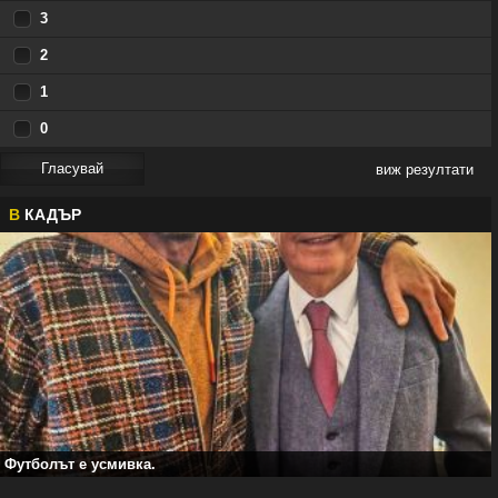
3
2
1
0
виж резултати
В
КАДЪР
Футболът е усмивка.