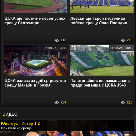
ЦСКА ще постигне лесен успех
Левски ще търси пестелива
срещу Септември
победа срещу Локо Пловдив
110
218
05.08.26 | 14:10
04.08.26 | 16:18
ЦСКА излиза за добър резултат
Панатинайкос ще вземе аванс
срещу Макаби в Грузия
преди реванша с ЦСКА 1948
234
216
В
ИДЕО
Ювентус - Интер 1:2
Приятелска среща