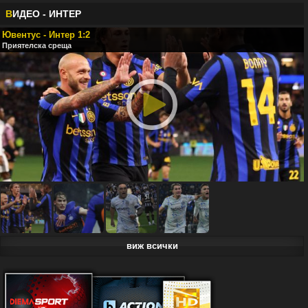
В
ИДЕО - ИНТЕР
Ювентус - Интер 1:2
Приятелска среща
виж всички