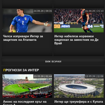
24.06.26 | 08:31
21.06.26 | 21:10
Челси изпревари Интер за
Интер набеляза норвежки
защитник на Аталанта
национал за заместник на Де
Врай
виж всички
П
РОГНОЗИ ЗА ИНТЕР
23.05.26 | 01:44
13.05.26 | 11:09
Анонс на последния кръг на
Интер ще триумфира и с Купата