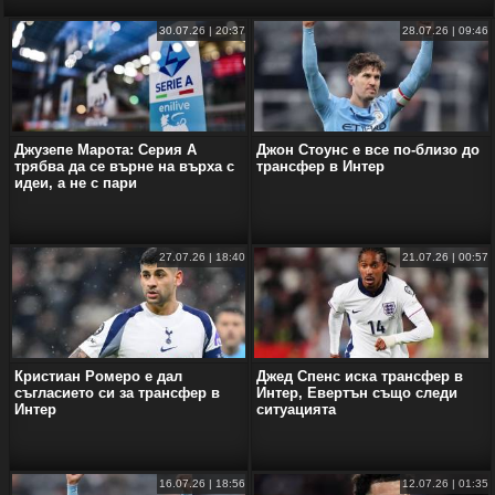
30.07.26 | 20:37
28.07.26 | 09:46
Джузепе Марота: Серия А
Джон Стоунс е все по-близо до
трябва да се върне на върха с
трансфер в Интер
идеи, а не с пари
27.07.26 | 18:40
21.07.26 | 00:57
Кристиан Ромеро е дал
Джед Спенс иска трансфер в
съгласието си за трансфер в
Интер, Евертън също следи
Интер
ситуацията
16.07.26 | 18:56
12.07.26 | 01:35