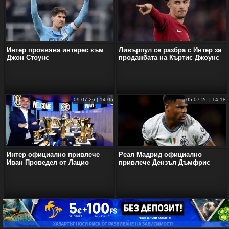
Интер проявява интерес към
Ливърпул се разбра с Интер за
Джон Стоунс
продажбата на Къртис Джоунс
09.07.26 | 14:05
05.07.26 | 14:18
Интер официално привлече
Реал Мадрид официално
Иван Проведел от Лацио
привлече Дензъл Дъмфрис