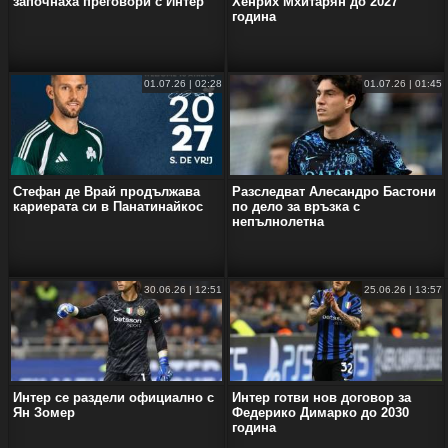
започнаха преговори с Интер
Хенрих Мхитарян до 2027
година
01.07.26 | 02:28
01.07.26 | 01:45
Стефан де Врай продължава
Разследват Алесандро Бастони
кариерата си в Панатинайкос
по дело за връзка с
непълнолетна
30.06.26 | 12:51
25.06.26 | 13:57
Интер се раздели официално с
Интер готви нов договор за
Ян Зомер
Федерико Димарко до 2030
година