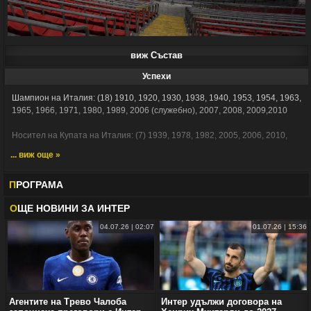
виж Състав
Успехи
Шампион на Италия: (18) 1910, 1920, 1930, 1938, 1940, 1953, 1954, 1963,
1965, 1966, 1971, 1980, 1989, 2006 (служебно), 2007, 2008, 2009,2010
Носител на Купата на Италия: (7) 1939, 1978, 1982, 2005, 2006, 2010,
2011
... виж още »
Носител на Суперкупата на Италия: (5) 1989, 2005, 2006, 2008,2010
П
РОГРАМА
Носител на КЕШ: (3) 1964, 1965,2010
O
ЩЕ НОВИНИ ЗА ИНТЕР
Носител на Купата на УЕФА: (3) 1991, 1994, 1998
04.07.26 | 02:07
01.07.26 | 15:36
Носител на Междуконтиненталната купа: (2) 1964, 1965,
Носител на световното клубно първенство: (1) 2010
Агентите на Трево Чалоба
Интер удължи договора на