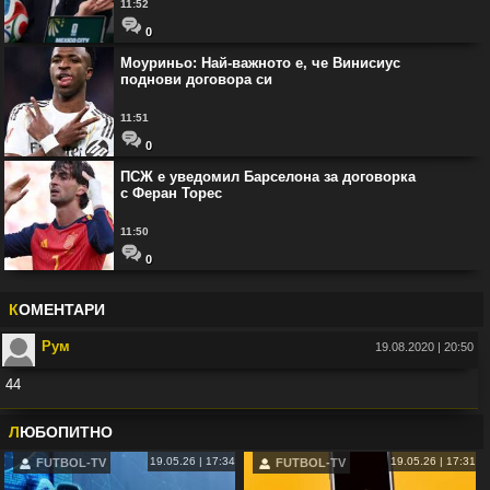
11:52
0
Моуриньо: Най-важното е, че Винисиус
поднови договора си
11:51
0
ПСЖ е уведомил Барселона за договорка
с Феран Торес
11:50
0
К
ОМЕНТАРИ
Рум
19.08.2020 | 20:50
44
Във:
Рио Фърдинанд: Джуд Белингам ще спечели Златната топка
Л
ЮБОПИТНО
19.05.26 | 17:34
19.05.26 | 17:31
FUTBOL-TV
FUTBOL-TV