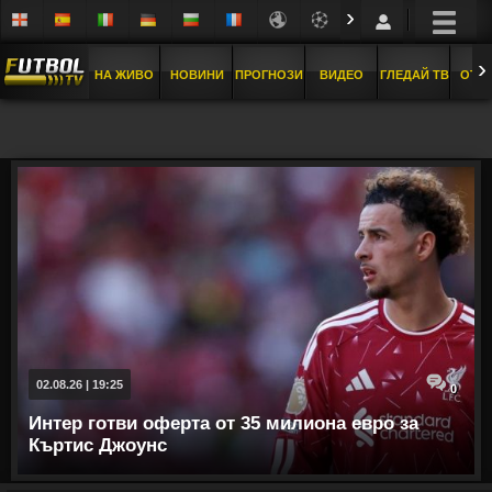
›
›
НА ЖИВО
НОВИНИ
ПРОГНОЗИ
ВИДЕО
ГЛЕДАЙ ТВ
ОТБ
02.08.26 | 19:25
0
Интер готви оферта от 35 милиона евро за
Къртис Джоунс