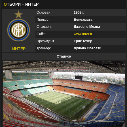
О
ТБОРИ
»
ИНТЕР
Основан:
1908г.
Прякор:
Бенеамата
Стадион:
Джузепе Меаца
Сайт:
www.inter.it
Президент:
Ерик Тохир
Треньор:
Лучано Спалети
ИНТЕР
Стадион