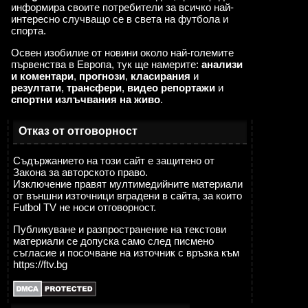
информира своите потребители за всичко най-
интересно случващо се в света на футбола и
спорта.
Освен изобилие от новини около най-големите
първенства в Европа, тук ще намерите:
анализи
и коментари
,
прогнози
,
класирания
и
резултати
,
трансфери
,
видео репортажи
и
спортни излъчвания на живо
.
Отказ от отговорност
Съдържанието на този сайт е защитено от
Закона за авторското право.
Изключение правят мултимедийните материали
от външни източници вградени в сайта, за които
Futbol TV не носи отговорност.
Публикуване и разпространение на текстови
материали се допуска само след писмено
съгласие и посочване на източник с връзка към
https://ftv.bg