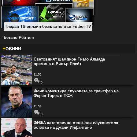
Гледай ТВ онлайн безплатно във Futbol TV
-
Бетано Рейтинг
Н
ОВИНИ
Световният шампион Тиаго Алмада
премина в Ривър Плейт
11:55
0
Флик коментира слуховете за трансфер на
Феран Торес в ПСЖ
11:53
0
ФИФА категорично отхвърли слуховете за
оставка на Джани Инфантино