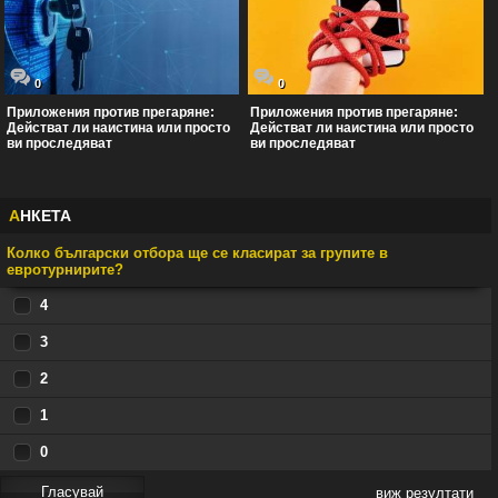
0
0
Приложения против прегаряне:
Приложения против прегаряне:
Действат ли наистина или просто
Действат ли наистина или просто
ви проследяват
ви проследяват
А
НКЕТА
Колко български отбора ще се класират за групите в
евротурнирите?
4
3
2
1
0
виж резултати