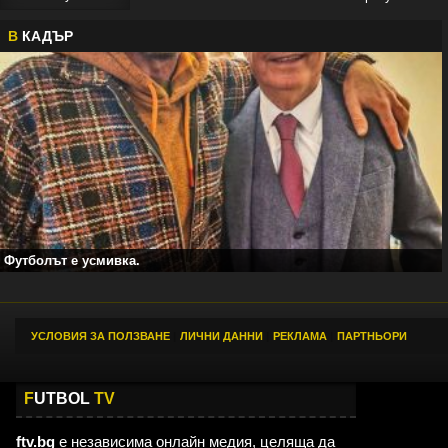
В
КАДЪР
Футболът е усмивка.
УСЛОВИЯ ЗА ПОЛЗВАНЕ
|
ЛИЧНИ ДАННИ
|
РЕКЛАМА
|
ПАРТНЬОРИ
F
UTBOL
TV
ftv.bg
е независима онлайн медия, целяща да