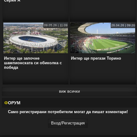
Серия А
09.05.26 | 11:09
26.04.26 | 09:20
Интер ще започне
Интер ще прегази Торино
шампионската си обиколка с
победа
виж всички
Ф
ОРУМ
Само регистрирани потребители могат да пишат коментари!
Вход/Регистрaция