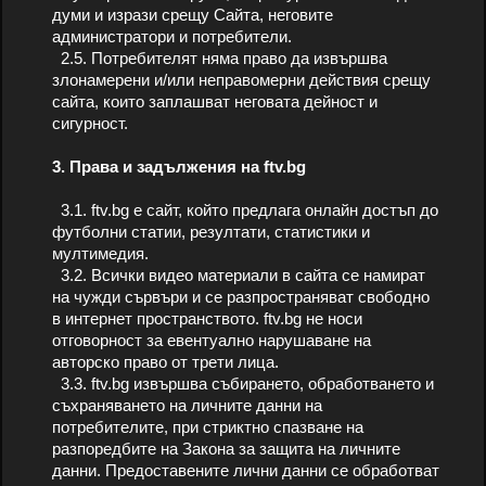
думи и изрази срещу Сайта, неговите
администратори и потребители.
2.5. Потребителят няма право да извършва
злонамерени и/или неправомерни действия срещу
сайта, които заплашват неговата дейност и
сигурност.
3. Права и задължения на ftv.bg
3.1. ftv.bg е сайт, който предлага онлайн достъп до
футболни статии, резултати, статистики и
мултимедия.
3.2. Всички видео материали в сайта се намират
на чужди сървъри и се разпространяват свободно
в интернет пространството. ftv.bg не носи
отговорност за евентуално нарушаване на
авторско право от трети лица.
3.3. ftv.bg извършва събирането, обработването и
съхраняването на личните данни на
потребителите, при стриктно спазване на
разпоредбите на Закона за защита на личните
данни. Предоставените лични данни се обработват