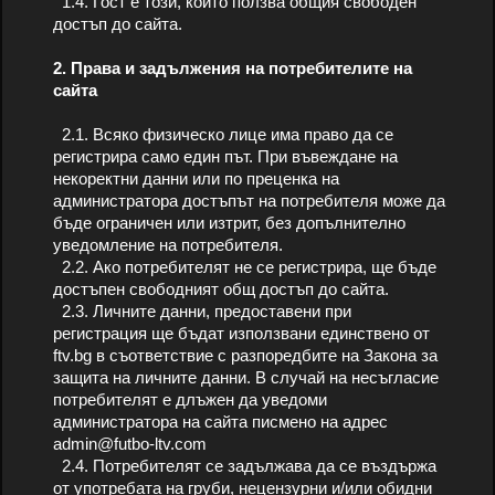
1.4. Гост е този, който ползва общия свободен
достъп до сайта.
2. Права и задължения на потребителите на
сайта
2.1. Всяко физическо лице има право да се
регистрира само един път. При въвеждане на
некоректни данни или по преценка на
администратора достъпът на потребителя може да
бъде ограничен или изтрит, без допълнително
уведомление на потребителя.
2.2. Ако потребителят не се регистрира, ще бъде
достъпен свободният общ достъп до сайта.
2.3. Личните данни, предоставени при
регистрация ще бъдат използвани единствено от
ftv.bg в съответствие с разпоредбите на Закона за
защита на личните данни. В случай на несъгласие
потребителят е длъжен да уведоми
администратора на сайта писмено на адрес
admin@futbo-ltv.com
2.4. Потребителят се задължава да се въздържа
от употребата на груби, нецензурни и/или обидни