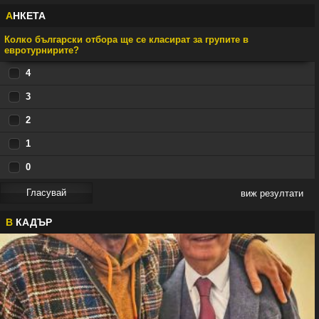
А
НКЕТА
Колко български отбора ще се класират за групите в
евротурнирите?
4
3
2
1
0
виж резултати
В
КАДЪР