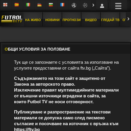
›
›
НА ЖИВО
НОВИНИ
ПРОГНОЗИ
ВИДЕО
ГЛЕДАЙ ТВ
ОТБ
О
БЩИ УСЛОВИЯ ЗА ПОЛЗВАНЕ
Тук ще се запознаете с условията за използване на
услугите предоставяни от сайта ftv.bg („Сайта”).
Съдържанието на този сайт е защитено от
Закона за авторското право.
Изключение правят мултимедийните материали
от външни източници вградени в сайта, за
които Futbol TV не носи отговорност.
Публикуване и разпространение на текстови
материали се допуска само след писмено
съгласие и посочване на източник с връзка към
https://ftv.bg