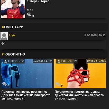
с Феран Торес
11:50
0
К
ОМЕНТАРИ
Рум
19.08.2020 | 20:50
44
Във:
Рио Фърдинанд: Джуд Белингам ще спечели Златната топка
Л
ЮБОПИТНО
19.05.26 | 17:34
19.05.26 | 17:31
FUTBOL-TV
FUTBOL-TV
0
0
Приложения против прегаряне:
Приложения против прегаряне:
Действат ли наистина или просто
Действат ли наистина или просто
ви проследяват
ви проследяват