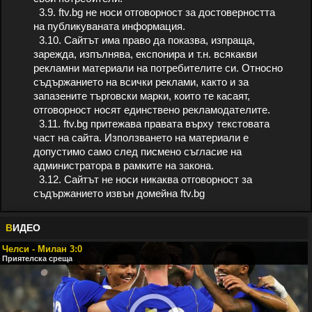
3.9. ftv.bg не носи отговорност за достоверността
на публикуваната информация.
3.10. Сайтът има право да показва, изпраща,
зарежда, изпълнява, експонира и т.н. всякакви
рекламни материали на потребителите си. Относно
съдържанието на всички реклами, както и за
запазените търговски марки, които те касаят,
отговорност носят единствено рекламодателите.
3.11. ftv.bg притежава правата върху текстовата
част на сайта. Използването на материали е
допустимо само след писмено съгласие на
администратора в рамките на закона.
3.12. Сайтът не носи никаква отговорност за
съдържанието извън домейна ftv.bg
В
ИДЕО
Челси - Милан 3:0
Приятелска среща