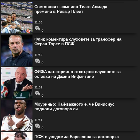
Световният шампион Тиаго Алмада
премина в Ривър Плейт
11:55
0
Флик коментира слуховете за трансфер на
Феран Торес в ПСЖ
11:53
0
ФИФА категорично отхвърли слуховете за
оставка на Джани Инфантино
11:52
0
Моуриньо: Най-важното е, че Винисиус
поднови договора си
11:51
0
ПСЖ е уведомил Барселона за договорка