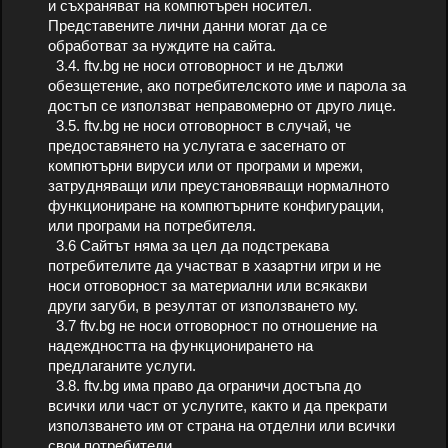
и съхраняват на компютърен носител.
Представените лични данни могат да се
обработват за нуждите на сайта.
3.4. ftv.bg не носи отговорност и не дължи
обезщетение, ако потребителското име и парола за
достъп се използват неправомерно от друго лице.
3.5. ftv.bg не носи отговорност в случай, че
предоставянето на услугата е засегнато от
компютърни вируси или от програми и мрежи,
затрудняващи или преустановяващи нормалното
функциониране на компютърните конфигурации,
или програми на потребителя.
3.6 Сайтът няма за цел да подстрекава
потребителите да участват в хазартни игри и не
носи отговорност за материални или всякакви
други загуби, в резултат от използването му.
3.7 ftv.bg не носи отговорност по отношение на
надеждността на функционирането на
предлаганите услуги.
3.8. ftv.bg има право да ограничи достъпа до
всички или част от услугите, както и да прекрати
използването им от страна на отделни или всички
свои потребители.