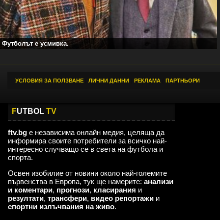
Футболът е усмивка.
УСЛОВИЯ ЗА ПОЛЗВАНЕ
|
ЛИЧНИ ДАННИ
|
РЕКЛАМА
|
ПАРТНЬОРИ
F
UTBOL
TV
ftv.bg
е независима онлайн медия, целяща да
информира своите потребители за всичко най-
интересно случващо се в света на футбола и
спорта.
Освен изобилие от новини около най-големите
първенства в Европа, тук ще намерите:
анализи
и коментари
,
прогнози
,
класирания
и
резултати
,
трансфери
,
видео репортажи
и
спортни излъчвания на живо
.