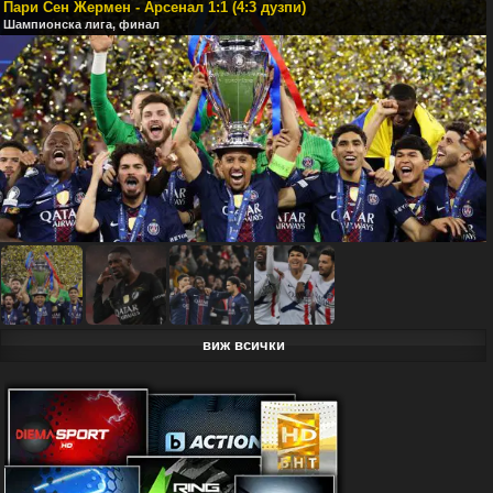
Пари Сен Жермен - Арсенал 1:1 (4:3 дузпи)
Шампионска лига, финал
виж всички