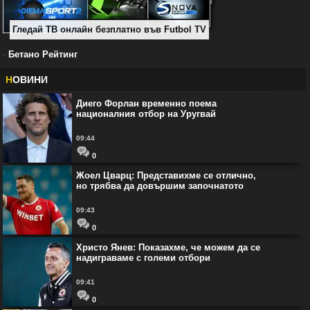
Гледай ТВ онлайн безплатно във Futbol TV
-
Бетано Рейтинг
Н
ОВИНИ
Диего Форлан временно поема
националния отбор на Уругвай
09:44
0
Жоел Цварц: Представихме се отлично,
но трябва да довършим започнатото
09:43
0
Христо Янев: Показахме, че можем да се
надиграваме с големи отбори
09:41
0