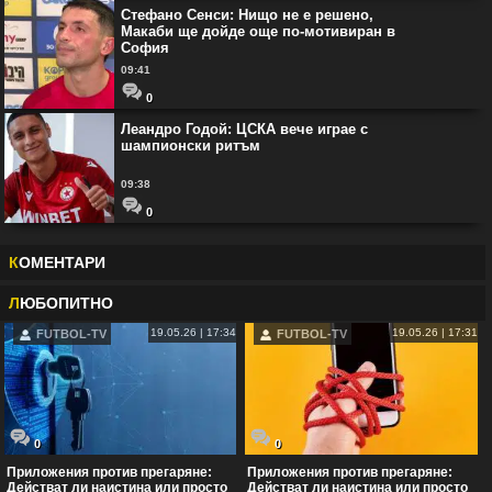
Стефано Сенси: Нищо не е решено,
Макаби ще дойде още по-мотивиран в
София
09:41
0
Леандро Годой: ЦСКА вече играе с
шампионски ритъм
09:38
0
К
ОМЕНТАРИ
Л
ЮБОПИТНО
19.05.26 | 17:34
19.05.26 | 17:31
FUTBOL-TV
FUTBOL-TV
0
0
Приложения против прегаряне:
Приложения против прегаряне:
Действат ли наистина или просто
Действат ли наистина или просто