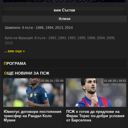
виж Състав
Успехи
Шампион: 4 пъти - 1986, 1994, 2013, 2014
Купа на Франция: 8 пъти - 1982, 1983, 1993, 1995, 1998, 2004, 2006,
2010
... виж още »
Купа на Лигата: 3 пъти - 1995, 1998, 2008
П
РОГРАМА
Суперкупа на Франция: 4 пъти - 1995, 1998, 2013, 2014
O
ЩЕ НОВИНИ ЗА ПСЖ
02.08.26 | 02:09
01.08.26 | 18:52
Ювентус договори постоянния
ПСЖ е готов да предложи на
трансфер на Рандал Коло
Феран Торес по-добри условия
Муани
от Барселона