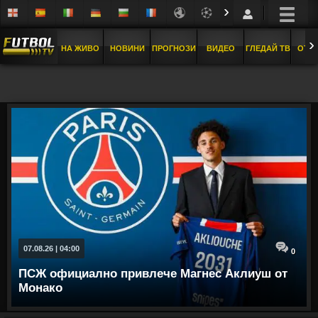
›
›
НА ЖИВО
НОВИНИ
ПРОГНОЗИ
ВИДЕО
ГЛЕДАЙ ТВ
ОТБ
07.08.26 | 04:00
0
ПСЖ официално привлече Магнес Аклиуш от
Монако