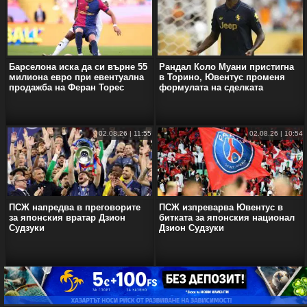
Барселона иска да си върне 55
Рандал Коло Муани пристигна
милиона евро при евентуална
в Торино, Ювентус променя
продажба на Феран Торес
формулата на сделката
02.08.26 | 11:55
02.08.26 | 10:54
ПСЖ напредва в преговорите
ПСЖ изпреварва Ювентус в
за японския вратар Дзион
битката за японския национал
Судзуки
Дзион Судзуки