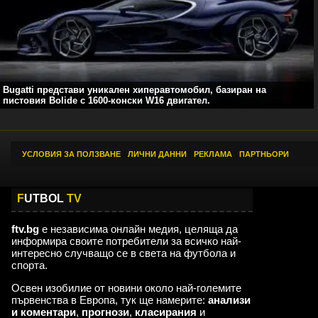
Bugatti представи уникален хиперавтомобил, базиран на
пистовия Bolide с 1600-конски W16 двигател.
УСЛОВИЯ ЗА ПОЛЗВАНЕ
|
ЛИЧНИ ДАННИ
|
РЕКЛАМА
|
ПАРТНЬОРИ
F
UTBOL
TV
ftv.bg
е независима онлайн медия, целяща да
информира своите потребители за всичко най-
интересно случващо се в света на футбола и
спорта.
Освен изобилие от новини около най-големите
първенства в Европа, тук ще намерите:
анализи
и коментари
,
прогнози
,
класирания
и