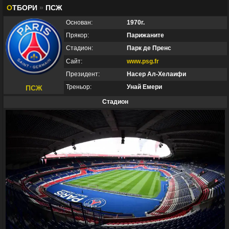
О
ТБОРИ
»
ПСЖ
Основан:
1970г.
Прякор:
Парижаните
Стадион:
Парк де Пренс
Сайт:
www.psg.fr
Президент:
Насер Ал-Хелаифи
Треньор:
Унай Емери
ПСЖ
Стадион