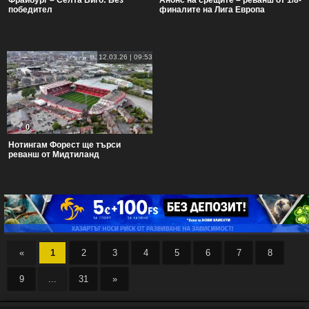
Фрайбург – Селта Виго: Без
Анонс на срещите – реванш от 1/8-
победител
финалите на Лига Европа
12.03.26 | 09:53
0
Нотингам Форест ще търси
реванш от Мидтиланд
«
1
2
3
4
5
6
7
8
9
...
31
»