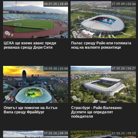
06.07.26 | 16:45
27.05.26 | 02:34
0
0
ЦСКА ще вземе аванс преди
Палас срещу Райо или голямата
реванша срещу Дери Сити
нощ на малките романтици
20.05.26 | 02:06
07.05.26 | 09:27
0
0
Опитът ще помогне на Астън
Страсбург - Райо Валекано:
Вила срещу Фрайбург
Дузпите ще определят
победителя
07.05.26 | 09:26
07.05.26 | 09:23