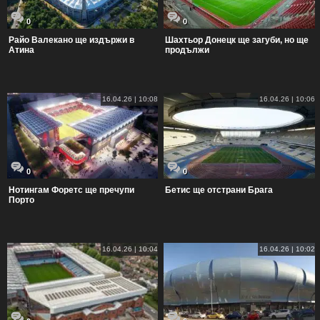
0
0
Райо Валекано ще издържи в
Шахтьор Донецк ще загуби, но ще
Атина
продължи
16.04.26 | 10:08
16.04.26 | 10:06
0
0
Нотингам Форетс ще пречупи
Бетис ще отстрани Брага
Порто
16.04.26 | 10:04
16.04.26 | 10:02