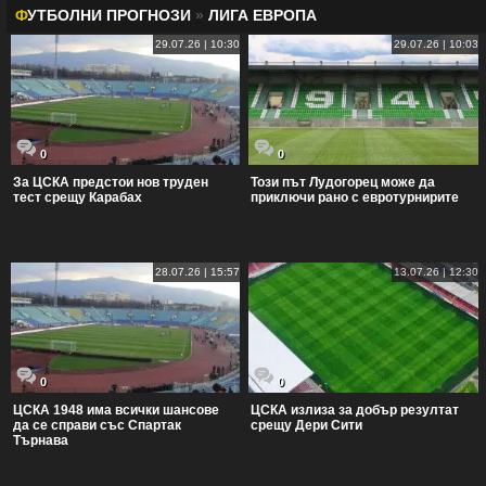
Ф
УТБОЛНИ ПРОГНОЗИ
»
ЛИГА ЕВРОПА
29.07.26 | 10:30
29.07.26 | 10:03
0
0
За ЦСКА предстои нов труден
Този път Лудогорец може да
тест срещу Карабах
приключи рано с евротурнирите
28.07.26 | 15:57
13.07.26 | 12:30
0
0
ЦСКА 1948 има всички шансове
ЦСКА излиза за добър резултат
да се справи със Спартак
срещу Дери Сити
Търнава