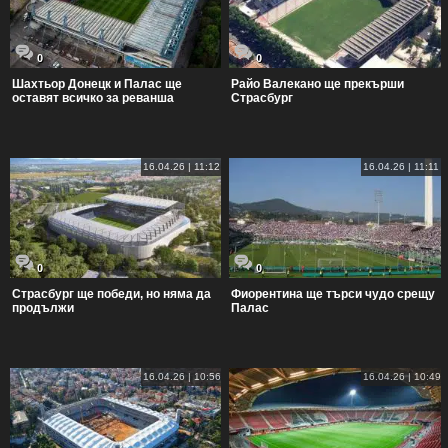
0
0
Шахтьор Донецк и Палас ще
Райо Валекано ще прекърши
оставят всичко за реванша
Страсбург
16.04.26 | 11:12
16.04.26 | 11:11
0
0
Страсбург ще победи, но няма да
Фиорентина ще търси чудо срещу
продължи
Палас
16.04.26 | 10:56
16.04.26 | 10:49