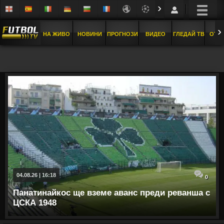
›
›
НА ЖИВО
НОВИНИ
ПРОГНОЗИ
ВИДЕО
ГЛЕДАЙ ТВ
ОТБ
04.08.26 | 16:18
0
Панатинайкос ще вземе аванс преди реванша с
ЦСКА 1948