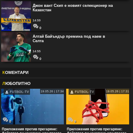
Джон вант Схип е новият селекционер на
Казахстан
14:59
0
Алтай Байъндър премина под наем в
Селта
14:55
0
К
ОМЕНТАРИ
Л
ЮБОПИТНО
19.05.26 | 17:34
19.05.26 | 17:31
FUTBOL-TV
FUTBOL-TV
0
0
Приложения против прегаряне:
Приложения против прегаряне: