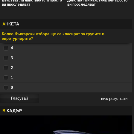
Действат ли наистина или просто
Действат ли наистина или просто
ви проследяват
ви проследяват
А
НКЕТА
Колко български отбора ще се класират за групите в
евротурнирите?
4
3
2
1
0
виж резултати
В
КАДЪР