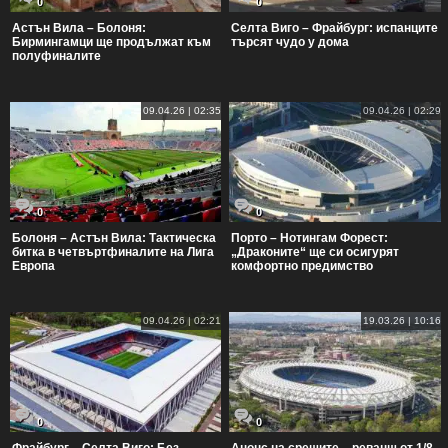
0
0
Астън Вила – Болоня:
Селта Виго – Фрайбург: испанците
Бирмингамци ще продължат към
търсят чудо у дома
полуфиналите
09.04.26 | 02:35
09.04.26 | 02:29
0
0
Болоня – Астън Вила: Тактическа
Порто – Нотингам Форест:
битка в четвъртфиналите на Лига
„Драконите“ ще си осигурят
Европа
комфортно предимство
09.04.26 | 02:21
19.03.26 | 10:16
0
0