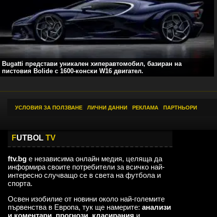
Bugatti представи уникален хиперавтомобил, базиран на
пистовия Bolide с 1600-конски W16 двигател.
УСЛОВИЯ ЗА ПОЛЗВАНЕ
|
ЛИЧНИ ДАННИ
|
РЕКЛАМА
|
ПАРТНЬОРИ
F
UTBOL
TV
ftv.bg
е независима онлайн медия, целяща да
информира своите потребители за всичко най-
интересно случващо се в света на футбола и
спорта.
Освен изобилие от новини около най-големите
първенства в Европа, тук ще намерите:
анализи
и коментари
,
прогнози
,
класирания
и