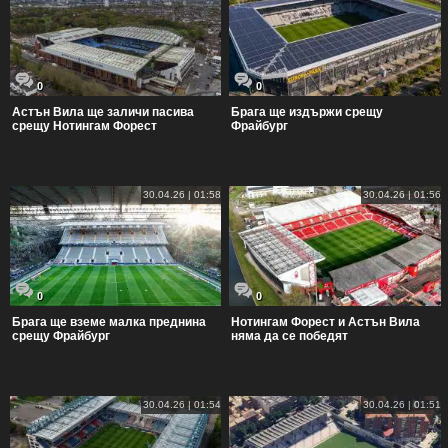
0
0
Астън Вила ще заличи пасива
Брага ще издържи срещу
срещу Нотингам Форест
Фрайбург
30.04.26 | 01:58
30.04.26 | 01:56
0
0
Брага ще вземе малка преднина
Нотингам Форест и Астън Вила
срещу Фрайбург
няма да се победят
30.04.26 | 01:54
30.04.26 | 01:51