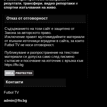
резултати
,
трансфери
,
видео репортажи
и
спортни излъчвания на живо
.
Отказ от отговорност
Съдържанието на този сайт е защитено от
Закона за авторското право.
Изключение правят мултимедийните материали
от външни източници вградени в сайта, за които
Futbol TV не носи отговорност.
Публикуване и разпространение на текстови
материали се допуска само след писмено
съгласие и посочване на източник с връзка към
https://ftv.bg
Контакти
Futbol TV
admin@ftv.bg