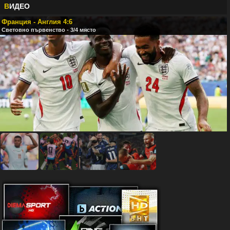
В
ИДЕО
Франция - Англия 4:6
Световно първенство - 3/4 място