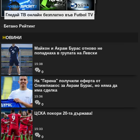
Гледай ТВ онлайн безплатно във Futbol TV
-
Бетано Рейтинг
Н
ОВИНИ
Майкон и Акрам Бурас отново не
попаднаха в групата на Левски
15:38
0
На "Герена" получили оферта от
Олимпиакос за Акрам Бурас, но няма да
има сделка
15:36
0
ЦСКА покори 20-та държава!
15:33
0