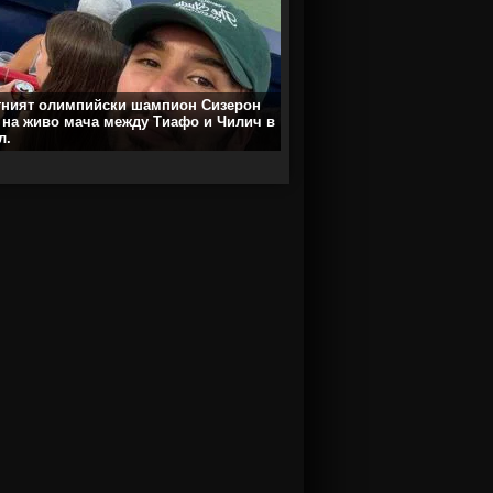
тният олимпийски шампион Сизерон
 на живо мача между Тиафо и Чилич в
л.