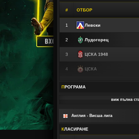
#
ОТБОР
1
Левски
2
Лудогорец
3
ЦСКА 1948
4
ЦСКА
5
Локомотив (Пловдив)
П
РОГРАМА
6
Черно море
виж пълна ста
7
Арда (Кърджали)
Англия - Висша лига
8
Ботев (Пловдив)
К
ЛАСИРАНЕ