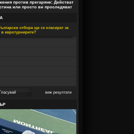
ения против прегаряне: Действат
стина или просто ви проследяват
А
ългарски отбора ще се класират за
е в евротурнирите?
виж резултати
ЪР