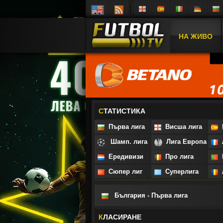
НА ЖИВО
С
ТАТИСТИКА
Първа лига
Висша лига
П
Шамп. лига
Лига Европа
Л
Ередивизи
Про лига
П
Сюпер лиг
Суперлига
Л
България - Първа лига
К
ЛАСИРАНЕ