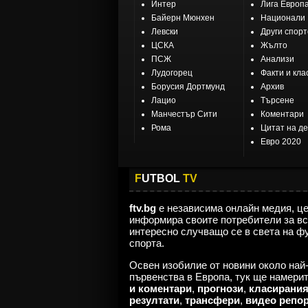
11
Париж ФК
Интер
Лига Европ
Байерн Мюнхен
Национали
Левски
Други спор
12
Брест
ЦСКА
Жълто
ПСЖ
Анализи
13
Анже
Лудогорец
Факти и кла
Борусия Дортмунд
Архив
14
Льо Авър
Лацио
Търсене
Манчестър Сити
Коментари
Рома
Цитат на д
15
Оксер
Евро 2020
16
Ница
F
UTBOL
TV
17
Нант
ftv.bg
е независима онлайн медия, ц
информира своите потребители за вс
18
Метц
интересно случващо се в света на ф
спорта.
Освен изобилие от новини около най
първенства в Европа, тук ще намери
и коментари
,
прогнози
,
класирани
резултати
,
трансфери
,
видео репо