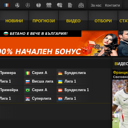
За нас
Контакти
НОВИНИ
ПРОГНОЗИ
ВИДЕО
ОТБОРИ
СТА
В
ИДЕ
Франция
римера
Серия А
Бундеслига
Световно
ига 1
Висша лига
Лига 1
римейра
Серия А
Бундеслига 1
ига 1
Суперлига
Лига 1