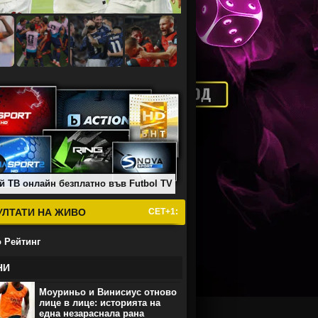
й ТВ онлайн безплатно във Futbol TV
УЛТАТИ НА ЖИВО
СЕТ+1:
 Рейтинг
НИ
Моуриньо и Винисиус отново
лице в лице: историята на
една незараснала рана