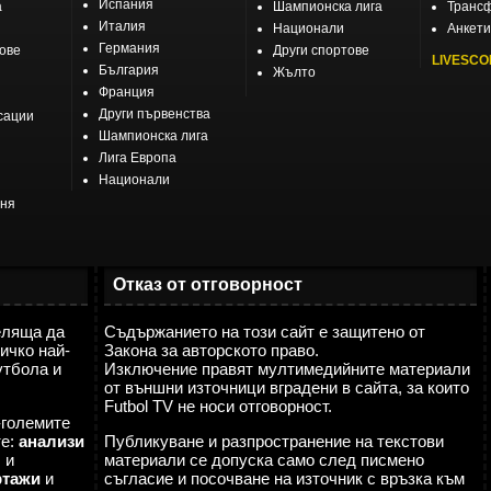
44
34
11
11
12
47:50 (-3)
Испания
а
Шампионска лига
Транс
Италия
Национали
Анкети
Германия
тове
Други спортове
39
34
10
9
15
43:55 (-12)
LIVESCO
България
Жълто
Франция
36
34
9
9
16
29:48 (-19)
Други първенства
сации
Шампионска лига
35
34
7
14
13
32:44 (-12)
Лига Европа
Национали
еня
34
34
8
10
16
34:44 (-10)
32
34
7
11
16
37:60 (-23)
Отказ от отговорност
24
34
5
9
20
29:52 (-23)
еляща да
Съдържанието на този сайт е защитено от
ичко най-
Закона за авторското право.
17
34
3
8
23
32:76 (-44)
утбола и
Изключение правят мултимедийните материали
от външни източници вградени в сайта, за които
Futbol TV не носи отговорност.
-големите
те:
анализи
Публикуване и разпространение на текстови
я
и
материали се допуска само след писмено
ртажи
и
съгласие и посочване на източник с връзка към