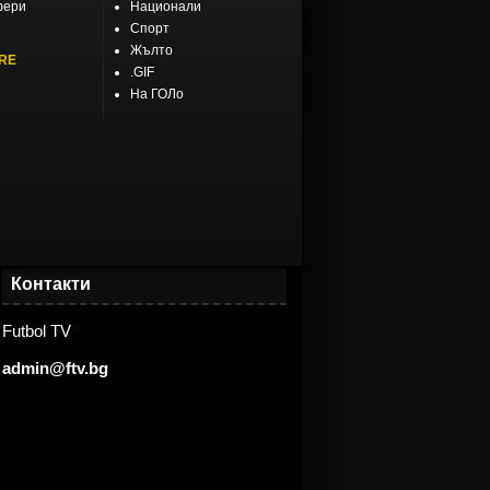
фери
Национали
Спорт
Жълто
RE
.GIF
На ГОЛо
Контакти
Futbol TV
admin@ftv.bg