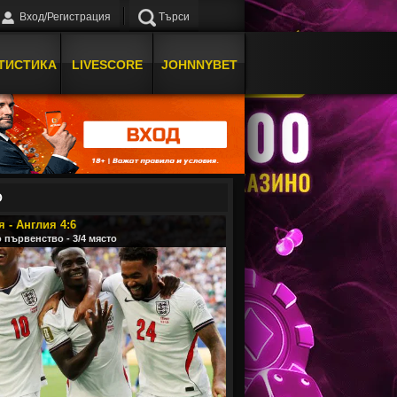
Вход/Регистрация
Търси
ТИСТИКА
LIVESCORE
JOHNNYBET
О
 - Англия 4:6
 първенство - 3/4 място