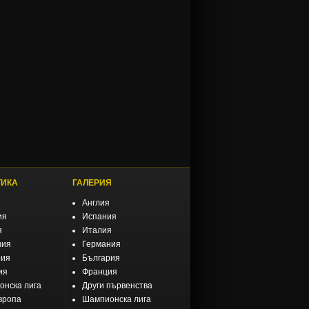
ТИКА
ГАЛЕРИЯ
Англия
ия
Испания
я
Италия
ния
Германия
рия
България
ия
Франция
нска лига
Други първенства
вропа
Шампионска лига