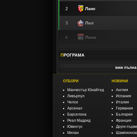
20
Пиза
11
Унион (Берлин)
2
Ланс
12
Борусия (Мьонхенгладб
3
Лил
13
Хамбургер ШФ
4
Лион
14
Кьолн
5
Марсилия
П
РОГРАМА
15
Вердер (Бремен)
6
Рен
виж пълна 
16
Волфсбург
7
Монако
ОТБОРИ
НОВИНИ
Манчестър Юнайтед
Англия
17
Хайденхайм
8
Страсбург
Ливърпул
Испания
Челси
Италия
18
Санкт Паули
Арсенал
Германия
9
Тулуза
Барселона
България
Реал Мадрид
Франция
10
Лориен
Ювентус
Други първ
Милан
Шампионска