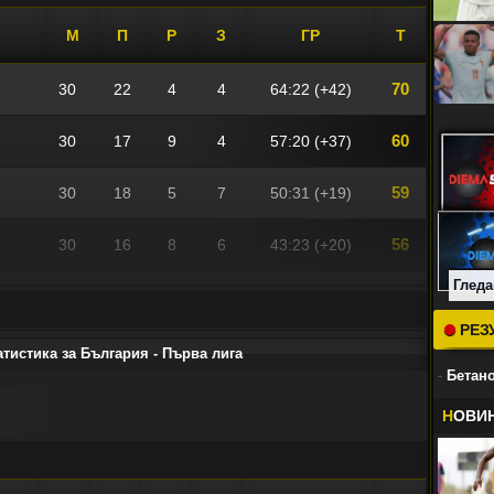
М
П
Р
З
ГР
Т
70
30
22
4
4
64:22 (+42)
60
30
17
9
4
57:20 (+37)
59
30
18
5
7
50:31 (+19)
56
30
16
8
6
43:23 (+20)
Гледа
46
30
11
13
6
30:33 (-3)
РЕЗ
44
30
11
11
8
33:26 (+7)
тистика за България - Първа лига
-
Бетано
44
30
12
8
10
33:27 (+6)
Н
ОВИ
40
30
11
7
12
40:37 (+3)