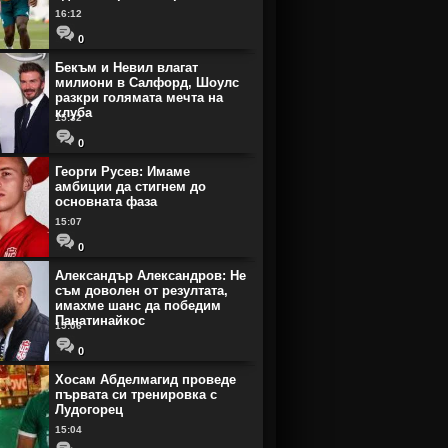
16:12
0
Бекъм и Невил влагат
милиони в Салфорд, Шоулс
разкри голямата мечта на
клуба
15:32
0
Георги Русев: Имаме
амбиции да стигнем до
основната фаза
15:07
0
Александър Александров: Не
съм доволен от резултата,
имахме шанс да победим
Панатинайкос
15:06
0
Хосам Абделмагид проведе
първата си тренировка с
Лудогорец
15:04