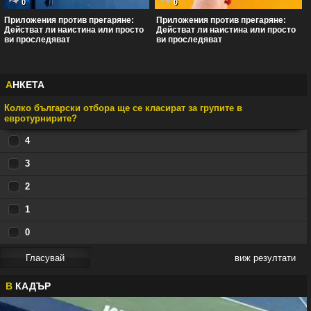
0
0
Приложения против прегаряне:
Приложения против прегаряне:
Действат ли наистина или просто
Действат ли наистина или просто
ви проследяват
ви проследяват
А
НКЕТА
Колко български отбора ще се класират за групите в
евротурнирите?
4
3
2
1
0
виж резултати
В
КАДЪР