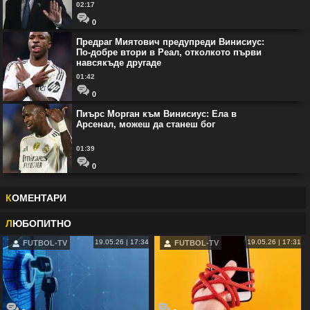
02:17
0
Предраг Миятович предупреди Винисиус:
По-добре втори в Реал, отколкото първи
навсякъде другаде
01:42
0
Пиърс Морган към Винисиус: Ела в
Арсенал, можеш да станеш бог
01:39
0
К
ОМЕНТАРИ
Л
ЮБОПИТНО
19.05.26 | 17:34
19.05.26 | 17:31
FUTBOL-TV
FUTBOL-TV