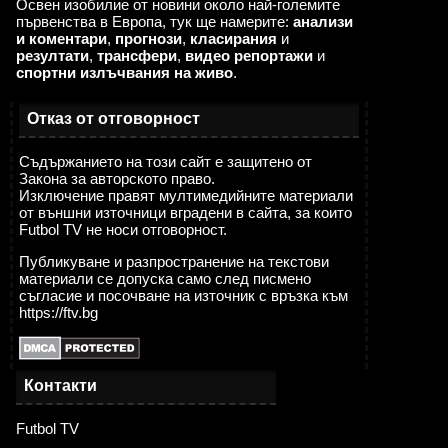
Освен изобилие от новини около най-големите
първенства в Европа, тук ще намерите:
анализи
и коментари
,
прогнози
,
класирания
и
резултати
,
трансфери
,
видео репортажи
и
спортни излъчвания на живо
.
Отказ от отговорност
Съдържанието на този сайт е защитено от
Закона за авторското право.
Изключение правят мултимедийните материали
от външни източници вградени в сайта, за които
Futbol TV не носи отговорност.
Публикуване и разпространение на текстови
материали се допуска само след писмено
съгласие и посочване на източник с връзка към
https://ftv.bg
Контакти
Futbol TV