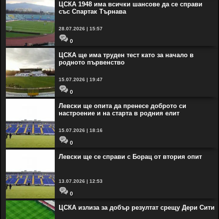
ЦСКА 1948 има всички шансове да се справи
със Спартак Търнава
28.07.2026 | 15:57
0
ЦСКА ще има труден тест като за начало в
родното първенство
15.07.2026 | 19:47
0
Левски ще опита да пренесе доброто си
настроение и на старта в родния елит
15.07.2026 | 18:16
0
Левски ще се справи с Борац от втория опит
13.07.2026 | 12:53
0
ЦСКА излиза за добър резултат срещу Дери Сити