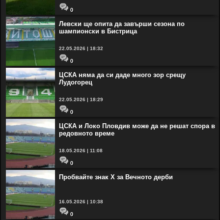
0
Левски ще опита да завърши сезона по
шампионски в Бистрица
22.05.2026 | 18:32
0
ЦСКА няма да си даде много зор срещу
Лудогорец
22.05.2026 | 18:29
0
ЦСКА и Локо Пловдив може да не решат спора в
редовното време
18.05.2026 | 11:08
0
Пробвайте знак Х за Вечното дерби
16.05.2026 | 10:38
0