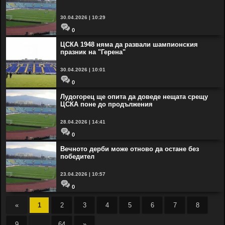
30.04.2026 | 10:29
0
ЦСКА 1948 няма да развали шампионския
празник на "Герена"
30.04.2026 | 10:01
0
Лудогорец ще опита да доведе нещата срещу
ЦСКА поне до продължения
28.04.2026 | 14:41
0
Вечното дерби може отново да остане без
победител
23.04.2026 | 10:57
0
«
1
2
3
4
5
6
7
8
9
...
64
»