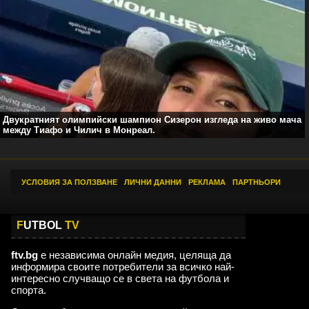
Двукратният олимпийски шампион Сизерон изгледа на живо мача
между Тиафо и Чилич в Монреал.
УСЛОВИЯ ЗА ПОЛЗВАНЕ
|
ЛИЧНИ ДАННИ
|
РЕКЛАМА
|
ПАРТНЬОРИ
F
UTBOL
TV
ftv.bg
е независима онлайн медия, целяща да
информира своите потребители за всичко най-
интересно случващо се в света на футбола и
спорта.