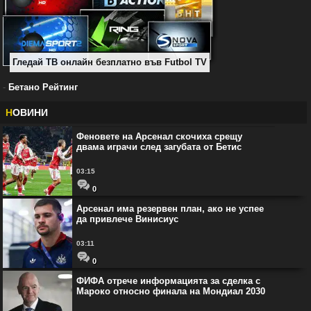
Гледай ТВ онлайн безплатно във Futbol TV
-
Бетано Рейтинг
Н
ОВИНИ
Феновете на Арсенал скочиха срещу
двама играчи след загубата от Бетис
03:15
0
Арсенал има резервен план, ако не успее
да привлече Винисиус
03:11
0
ФИФА отрече информацията за сделка с
Мароко относно финала на Мондиал 2030