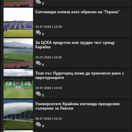
0
Септември излиза като обречен на "Герена"
31.07.2026 | 14:29
0
За ЦСКА предстои нов труден тест срещу
Карабах
29.07.2026 | 10:30
0
Този път Лудогорец може да приключи рано с
евротурнирите
29.07.2026 | 10:03
0
Университатя Крайова изглежда преодолим
съперник за Левски
28.07.2026 | 16:14
0