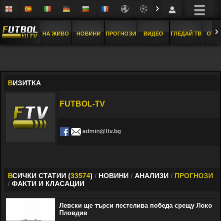
›
›
НА ЖИВО
НОВИНИ
ПРОГНОЗИ
ВИДЕО
ГЛЕДАЙ ТВ
ОТБ
В
ИЗИТКА
FUTBOL-TV
admin@ftv.bg
В
СИЧКИ СТАТИИ (
33574
)
/
НОВИНИ
/
АНАЛИЗИ
/
ПРОГНОЗИ
/
ФАКТИ И КЛАСАЦИИ
Левски ще търси пестелива победа срещу Локо
Пловдив