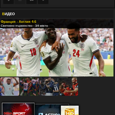
В
ИДЕО
Франция - Англия 4:6
Световно първенство - 3/4 място