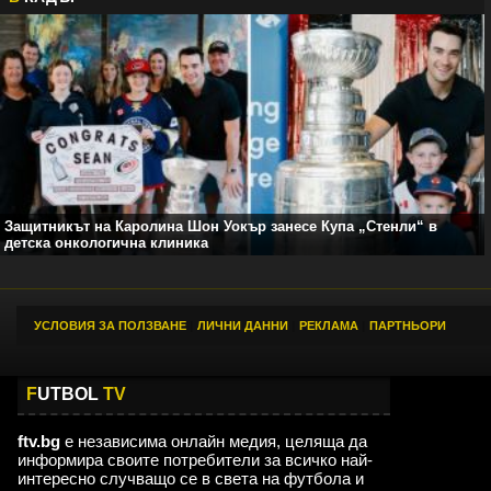
Защитникът на Каролина Шон Уокър занесе Купа „Стенли“ в
детска онкологична клиника
УСЛОВИЯ ЗА ПОЛЗВАНЕ
|
ЛИЧНИ ДАННИ
|
РЕКЛАМА
|
ПАРТНЬОРИ
F
UTBOL
TV
ftv.bg
е независима онлайн медия, целяща да
информира своите потребители за всичко най-
интересно случващо се в света на футбола и