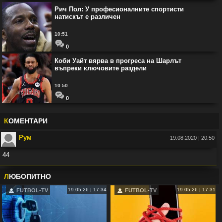
Рич Пол: У професионалните спортисти
натискът е различен
10:51
0
Коби Уайт вярва в прогреса на Шарлът
въпреки ключовите раздели
10:50
0
К
ОМЕНТАРИ
Рум
19.08.2020 | 20:50
44
Във:
Рио Фърдинанд: Джуд Белингам ще спечели Златната топка
Л
ЮБОПИТНО
19.05.26 | 17:34
19.05.26 | 17:31
FUTBOL-TV
FUTBOL-TV