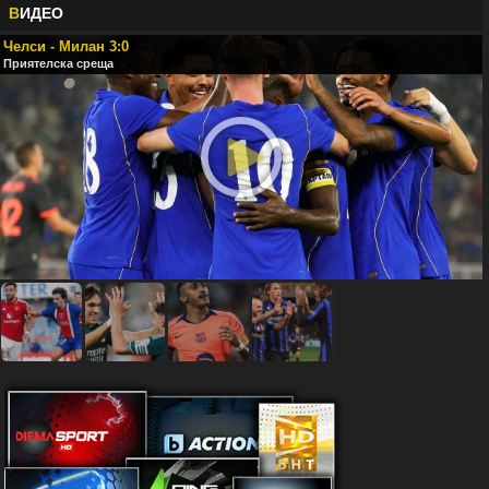
В
ИДЕО
Челси - Милан 3:0
Приятелска среща