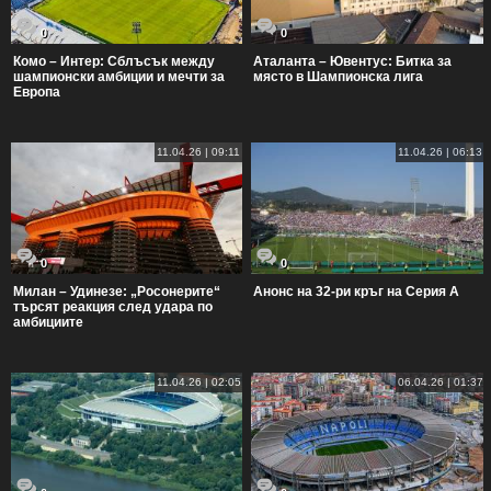
0
0
Комо – Интер: Сблъсък между
Аталанта – Ювентус: Битка за
шампионски амбиции и мечти за
място в Шампионска лига
Европа
11.04.26 | 09:11
11.04.26 | 06:13
0
0
Милан – Удинезе: „Росонерите“
Анонс на 32-ри кръг на Серия А
търсят реакция след удара по
амбициите
11.04.26 | 02:05
06.04.26 | 01:37