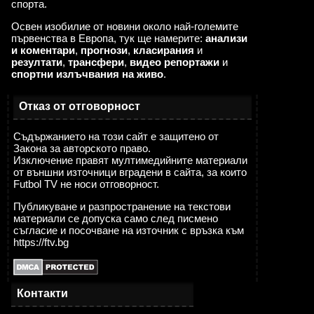
спорта.
Освен изобилие от новини около най-големите
първенства в Европа, тук ще намерите:
анализи
и коментари
,
прогнози
,
класирания
и
резултати
,
трансфери
,
видео репортажи
и
спортни излъчвания на живо
.
Отказ от отговорност
Съдържанието на този сайт е защитено от
Закона за авторското право.
Изключение правят мултимедийните материали
от външни източници вградени в сайта, за които
Futbol TV не носи отговорност.
Публикуване и разпространение на текстови
материали се допуска само след писмено
съгласие и посочване на източник с връзка към
https://ftv.bg
Контакти