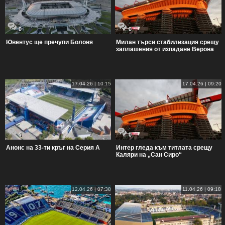
0
0
Ювентус ще пречупи Болоня
Милан търси стабилизация срещу
заплашения от изпадане Верона
17.04.26 | 10:15
17.04.26 | 09:20
0
0
Анонс на 33-ти кръг на Серия А
Интер гледа към титлата срещу
Каляри на „Сан Сиро“
12.04.26 | 07:38
11.04.26 | 09:18