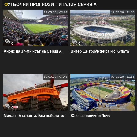
Ф
УТБОЛНИ ПРОГНОЗИ
»
ИТАЛИЯ СЕРИЯ А
17.05.26 | 02:07
13.05.26 | 11:09
0
0
Анонс на 37-ми кръг на Серия А
Интер ще триумфира и с Купата
10.05.26 | 07:47
09.05.26 | 11:13
0
0
Милан - Аталанта: Без победител
Юве ще пречупи Лече