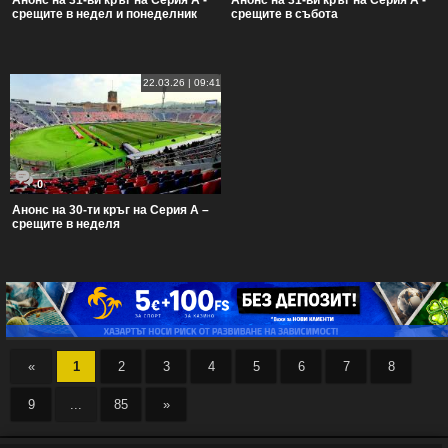
Анонс на 31-ви кръг на Серия А -
Анонс на 31-ви кръг на Серия А -
срещите в недел и понеделник
срещите в събота
22.03.26 | 09:41
0
Анонс на 30-ти кръг на Серия А –
срещите в неделя
«
1
2
3
4
5
6
7
8
9
...
85
»