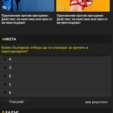
0
0
Приложения против прегаряне:
Приложения против прегаряне:
Действат ли наистина или просто
Действат ли наистина или просто
ви проследяват
ви проследяват
А
НКЕТА
Колко български отбора ще се класират за групите в
евротурнирите?
4
3
2
1
0
виж резултати
В
КАДЪР