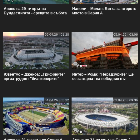
0
0
Анонс на 29-ти кръг на
Наполи – Милан: Битка за второто
Бундеслигата - срещите в събота
място в Серия А
06.04.26 | 01:28
05.04.26 | 03:06
0
0
Ювентус – Дженоа: „Грифоните"
Интер – Рома: "Нерадзурите" ще
ще затруднят "бианконерите"
се завърнат на победния път
04.04.26 | 03:32
03.04.26 | 09:36
0
0