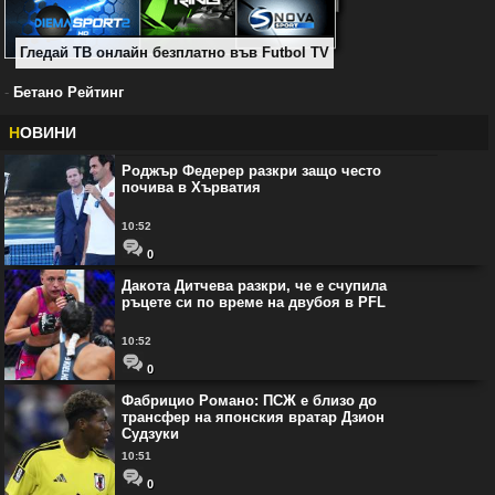
Гледай ТВ онлайн безплатно във Futbol TV
-
Бетано Рейтинг
Н
ОВИНИ
Роджър Федерер разкри защо често
почива в Хърватия
10:52
0
Дакота Дитчева разкри, че е счупила
ръцете си по време на двубоя в PFL
10:52
0
Фабрицио Романо: ПСЖ е близо до
трансфер на японския вратар Дзион
Судзуки
10:51
0