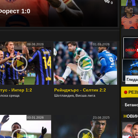
0
Форест 1:0
09.08.2026
01.03.2026
Гледа
ус - Интер 1:2
Рейнджърс - Селтик 2:2
РЕЗ
лска среща
Шотландия, Висша лига
-
Бетано
Н
ОВИ
03.01.2026
23.08.2025