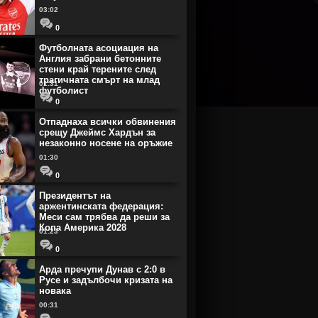
03:02
0
Футболната асоциация на
Англия забрани бетонните
стени край терените след
трагичната смърт на млад
01:31
футболист
0
Отпаднаха всички обвинения
срещу Джеймс Хардън за
незаконно носене на оръжие
01:30
0
Президентът на
аржентинската федерация:
Меси сам трябва да реши за
Копа Америка 2028
01:23
0
Арда пречупи Дунав с 2:0 в
Русе и задълбочи кризата на
новака
00:31