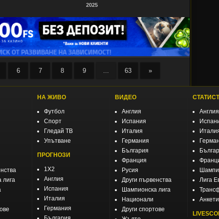
2025
6
7
8
9
...
63
»
НА ЖИВО
ВИДЕО
СТАТИС
Футбол
Англия
Англия
Спорт
Испания
Испан
Гледай ТВ
Италия
Итали
Упътване
Германия
Герма
България
Бълга
ПРОГНОЗИ
Франция
Франц
1X2
енства
Русия
Шампио
Англия
 лига
Други първенства
Лига Е
Испания
а
Шампионска лига
Транс
Италия
Национали
Анкети
Германия
тове
Други спортове
LIVESCO
България
Жълто