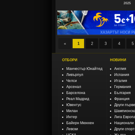
2025
«
1
2
3
4
5
ОТБОРИ
НОВИНИ
Манчестър Юнайтед
Англия
Ливърпул
Испания
Челси
Италия
Арсенал
Германия
Барселона
България
Реал Мадрид
Франция
Ювентус
Други първ
Милан
Шампионска
Интер
Лига Европ
Байерн Мюнхен
Национали
Левски
Други спор
ЦСКА
Жълто