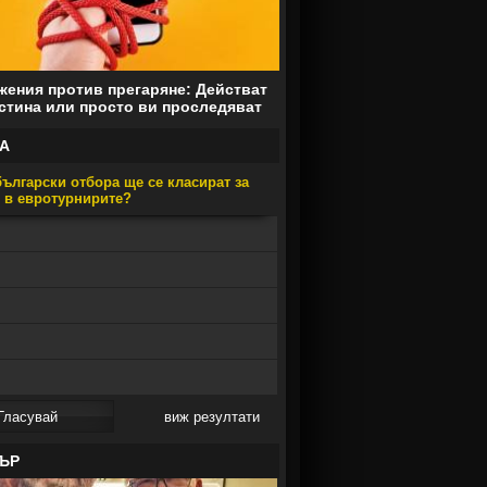
ения против прегаряне: Действат
стина или просто ви проследяват
А
ългарски отбора ще се класират за
е в евротурнирите?
виж резултати
ЪР