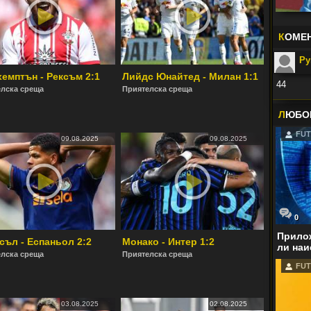
К
ОМЕ
Р
емптън - Рексъм 2:1
Лийдс Юнайтед - Милан 1:1
44
лска среща
Приятелска среща
Във:
Р
спечели
Л
ЮБО
FUT
09.08.2025
09.08.2025
0
Прилож
съл - Еспаньол 2:2
Монако - Интер 1:2
ли наи
лска среща
Приятелска среща
FUT
03.08.2025
02.08.2025