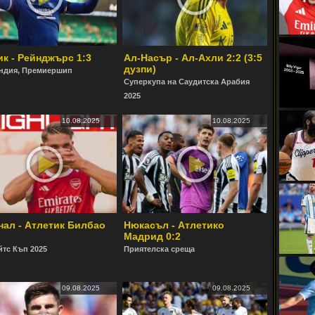
ик - Рейнджърс 1:3
Ал-Насър - Ал-Ахли 2:2 (3:5
дузпи)
ндия, Премиершип
Суперкупа на Саудитска Арабия
2025
10.08.2025
10.08.2025
нал - Атлетик Билбао
Нюкасъл - Атлетико
Мадрид 0:2
тс Къп 2025
Приятелска среща
09.08.2025
09.08.2025