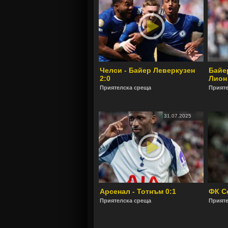
Челси - Байер Леверкузен
Байе
2:0
Лион
Приятелска среща
Прияте
31.07.2025
Арсенал - Тотнъм 0:1
ФК С
Приятелска среща
Прияте