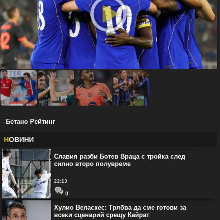
-
Бетано Рейтинг
Н
ОВИНИ
Славия разби Ботев Враца с тройка след
силно второ полувреме
22:13
0
Хулио Веласкес: Трябва да сме готови за
всеки сценарий срещу Кайрат