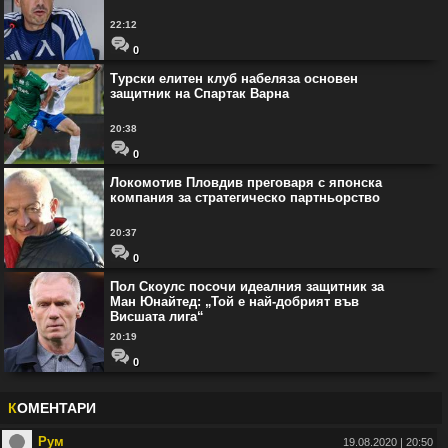
22:12
0
Турски елитен клуб набеляза основен
защитник на Спартак Варна
20:38
0
Локомотив Пловдив преговаря с японска
компания за стратегическо партньорство
20:37
0
Пол Скоулс посочи идеалния защитник за
Ман Юнайтед: „Той е най-добрият във
Висшата лига“
20:19
0
К
ОМЕНТАРИ
Рум
19.08.2020 | 20:50