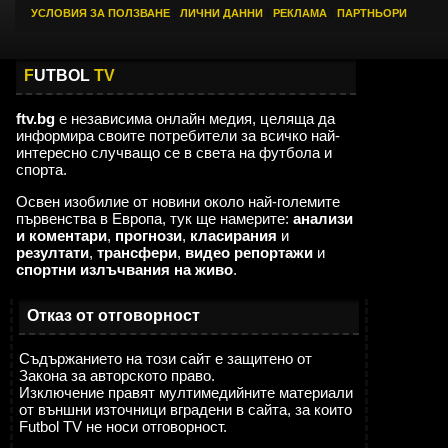
УСЛОВИЯ ЗА ПОЛЗВАНЕ
|
ЛИЧНИ ДАННИ
|
РЕКЛАМА
|
ПАРТНЬОРИ
F
UTBOL
TV
ftv.bg
е независима онлайн медия, целяща да
информира своите потребители за всичко най-
интересно случващо се в света на футбола и
спорта.
Освен изобилие от новини около най-големите
първенства в Европа, тук ще намерите:
анализи
и коментари
,
прогнози
,
класирания
и
резултати
,
трансфери
,
видео репортажи
и
спортни излъчвания на живо
.
Отказ от отговорност
Съдържанието на този сайт е защитено от
Закона за авторското право.
Изключение правят мултимедийните материали
от външни източници вградени в сайта, за които
Futbol TV не носи отговорност.