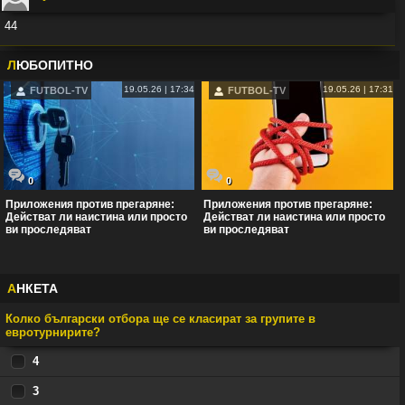
44
Във:
Рио Фърдинанд: Джуд Белингам ще спечели Златната топка
Л
ЮБОПИТНО
19.05.26 | 17:34
19.05.26 | 17:31
FUTBOL-TV
FUTBOL-TV
0
0
Приложения против прегаряне:
Приложения против прегаряне:
Действат ли наистина или просто
Действат ли наистина или просто
ви проследяват
ви проследяват
А
НКЕТА
Колко български отбора ще се класират за групите в
евротурнирите?
4
3