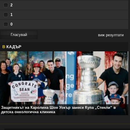
2
1
0
виж резултати
В
КАДЪР
Защитникът на Каролина Шон Уокър занесе Купа „Стенли“ в
детска онкологична клиника