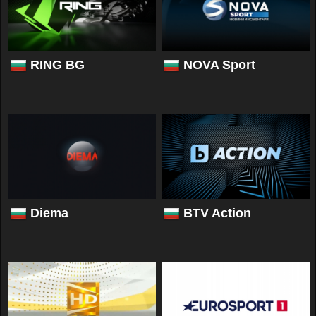
RING BG
NOVA Sport
Diema
BTV Action