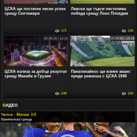
ЦСКА ще постигне лесен успех
Левски ще търси пестелива
срещу Септември
победа срещу Локо Пловдив
171
239
05.08.26 | 14:10
04.08.26 | 16:18
ЦСКА излиза за добър резултат
Панатинайкос ще вземе аванс
срещу Макаби в Грузия
преди реванша с ЦСКА 1948
248
228
В
ИДЕО
Челси - Милан 3:0
Приятелска среща