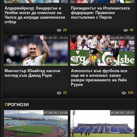
Алдервейрелд: Хендерсън и
Президентът на Италианската
Уелбек могат да помогнат на
федерация: Правилно
Челси да изгради шампионски
постъпихме с Пирло
отбор
29
48
10.08.26 | 20:03
10.08.26 | 15:22
0
0
Манчестър Юнайтед насочи
Алкохолът във футбола все
поглед към Давид Раум
още не е изчезнал: какво
разкри признанието на Уейн
Рууни
33
100
П
РОГНОЗИ
07.08.26 | 15:30
05.08.26 | 15:07