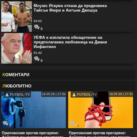
Моузес Итаума отказа да предизвика
Тайсън Фюри и Антъни Джошуа
04:02
0
УЕФА е изплатила обезщетение на
предполагаема любовница на Джани
Инфантино
01:42
0
К
ОМЕНТАРИ
Л
ЮБОПИТНО
19.05.26 | 17:34
19.05.26 | 17:31
FUTBOL-TV
FUTBOL-TV
0
0
Приложения против прегаряне:
Приложения против прегаряне: