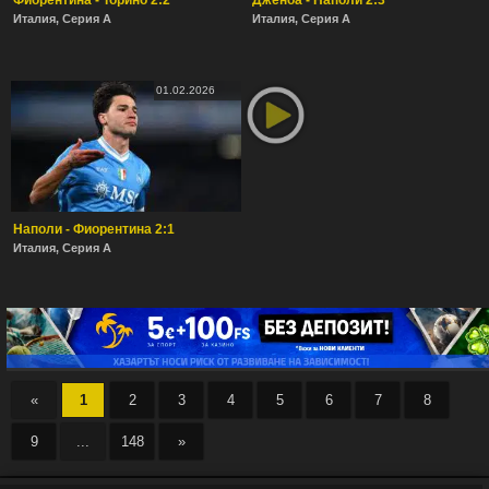
Фиорентина - Торино 2:2
Дженоа - Наполи 2:3
Италия, Серия А
Италия, Серия А
01.02.2026
Наполи - Фиорентина 2:1
Италия, Серия А
«
1
2
3
4
5
6
7
8
9
...
148
»