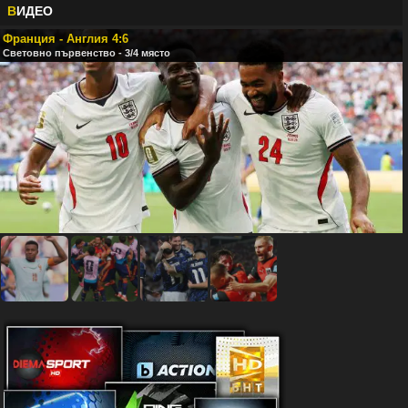
В
ИДЕО
Франция - Англия 4:6
Световно първенство - 3/4 място