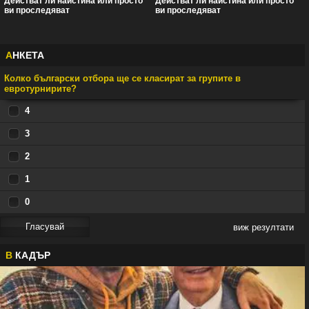
Действат ли наистина или просто
Действат ли наистина или просто
ви проследяват
ви проследяват
А
НКЕТА
Колко български отбора ще се класират за групите в
евротурнирите?
4
3
2
1
0
виж резултати
В
КАДЪР