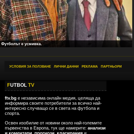
Футболът е усмивка.
УСЛОВИЯ ЗА ПОЛЗВАНЕ
|
ЛИЧНИ ДАННИ
|
РЕКЛАМА
|
ПАРТНЬОРИ
F
UTBOL
TV
ftv.bg
е независима онлайн медия, целяща да
информира своите потребители за всичко най-
интересно случващо се в света на футбола и
спорта.
Освен изобилие от новини около най-големите
първенства в Европа, тук ще намерите:
анализи
и коментари
,
прогнози
,
класирания
и