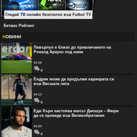
Гледай ТВ онлайн безплатно във Futbol TV
-
Бетано Рейтинг
Н
ОВИНИ
Ливърпул е близо до привличането на
Роналд Араухо под наем
04:26
0
Ендрик може да продължи кариерата си
във Висшата лига
04:13
0
Еди Хърн настоява мачът Джошуа – Фюри
да се проведе във Великобритания
04:03
0