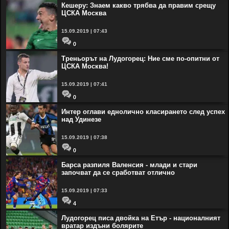
Кешеру: Знаем какво трябва да правим срещу
ЦСКА Москва
15.09.2019 | 07:43
0
Треньорът на Лудогорец: Ние сме по-опитни от
ЦСКА Москва!
15.09.2019 | 07:41
0
Интер оглави еднолично класирането след успех
над Удинезе
15.09.2019 | 07:38
0
Барса разпиля Валенсия - млади и стари
започват да се сработват отлично
15.09.2019 | 07:33
4
Лудогорец писа двойка на Етър - националният
вратар издъни болярите