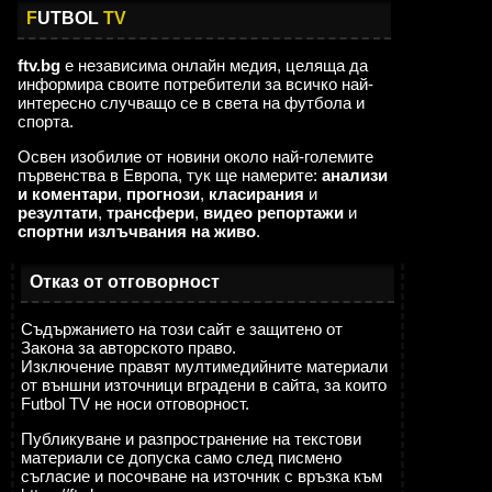
F
UTBOL
TV
ftv.bg
е независима онлайн медия, целяща да
информира своите потребители за всичко най-
интересно случващо се в света на футбола и
спорта.
Освен изобилие от новини около най-големите
първенства в Европа, тук ще намерите:
анализи
и коментари
,
прогнози
,
класирания
и
резултати
,
трансфери
,
видео репортажи
и
спортни излъчвания на живо
.
Отказ от отговорност
Съдържанието на този сайт е защитено от
Закона за авторското право.
Изключение правят мултимедийните материали
от външни източници вградени в сайта, за които
Futbol TV не носи отговорност.
Публикуване и разпространение на текстови
материали се допуска само след писмено
съгласие и посочване на източник с връзка към