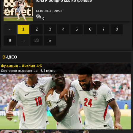
гола и обидно малко фенове
13.09.2019 | 20:08
0
«
1
2
3
4
5
6
7
8
9
...
33
»
В
ИДЕО
Франция - Англия 4:6
Световно първенство - 3/4 място