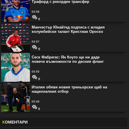
Трафорд с рекорден трансфер
03:58
0
Манчестър Юнайтед подписа с младия
колумбийски талант Кристиан Ороско
03:57
0
Сеск Фабрегас: Ян Коуто ще ни даде
повече възможности по десния фланг
03:55
0
Италия обяви новия треньорски щаб на
националния отбор
03:49
0
К
ОМЕНТАРИ