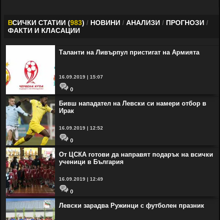
В
СИЧКИ СТАТИИ (
983
)
/
НОВИНИ
/
АНАЛИЗИ
/
ПРОГНОЗИ
/
ФАКТИ И КЛАСАЦИИ
Таланти на Ливърпул пристигат на Армията
16.09.2019 | 15:07
0
Бивш нападател на Левски си намери отбор в
Ирак
16.09.2019 | 12:52
0
От ЦСКА готови да направят подарък на всички
ученици в България
16.09.2019 | 12:49
0
Левски зарадва Ружинци с футболен празник