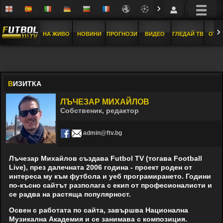
›
›
НА ЖИВО
НОВИНИ
ПРОГНОЗИ
ВИДЕО
ГЛЕДАЙ ТВ
ОТБ
В
ИЗИТКА
ЛЪЧЕЗАР МИХАЙЛОВ
Собственик, редактор
admin@ftv.bg
Лъчезар Михайлов създава Futbol TV (тогава Football
Live), през далечната 2006 година - проект роден от
интересa му към футбола и уеб програмирането. Години
по-късно сайтът разполага с екип от професионалисти и
се радва на растяща популярност.
Освен с работата по сайта, завършва Национална
Музикална Академия и се занимава с композиция.