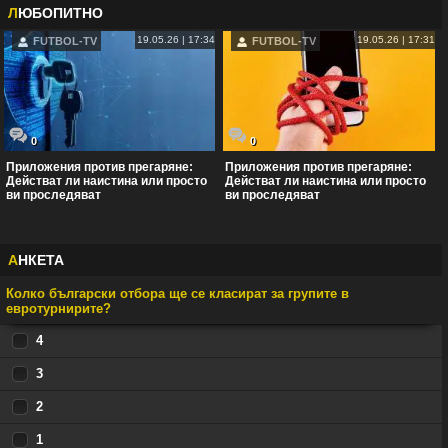
Л
ЮБОПИТНО
19.05.26 | 17:34
19.05.26 | 17:31
FUTBOL-TV
FUTBOL-TV
0
0
Приложения против прегаряне:
Приложения против прегаряне:
Действат ли наистина или просто
Действат ли наистина или просто
ви проследяват
ви проследяват
А
НКЕТА
Колко български отбора ще се класират за групите в
евротурнирите?
4
3
2
1