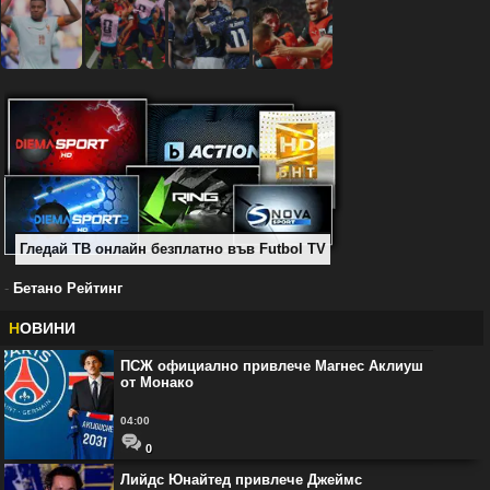
Гледай ТВ онлайн безплатно във Futbol TV
-
Бетано Рейтинг
Н
ОВИНИ
ПСЖ официално привлече Магнес Аклиуш
от Монако
04:00
0
Лийдс Юнайтед привлече Джеймс