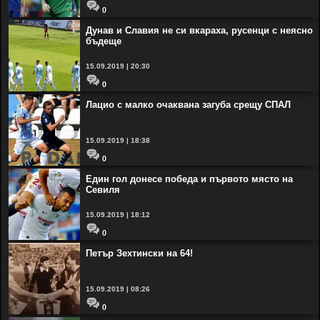
0
Дунав и Славия не си вкараха, русенци с неясно
бъдеще
15.09.2019 | 20:30
0
Лацио с малко очаквана загуба срещу СПАЛ
15.09.2019 | 18:38
0
Един гол донесе победа и първото място на
Севиля
15.09.2019 | 18:12
0
Петър Зехтински на 64!
15.09.2019 | 08:26
0