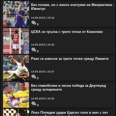
Без голове, но с много контузии на Фиорентина -
Ювентус
14.09.2019 | 19:34
0
ЦСКА си тръгна с трите точки от Коматево
14.09.2019 | 19:30
0
Реал се измъчи за трите точки срещу Леванте
14.09.2019 | 18:37
0
Без главоболие и лесна победа за Дортмунд
срещу аспирините
14.09.2019 | 18:32
0
Локо Пловдив удари Царско село в мач с пет