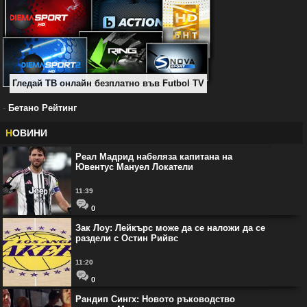
Гледай ТВ онлайн безплатно във Futbol TV
-
Бетано Рейтинг
Н
ОВИНИ
Реал Мадрид набеляза капитана на
Ювентус Мануел Локатели
11:39
0
Зак Лоу: Лейкърс може да се наложи да се
раздели с Остин Рийвс
11:20
0
Рандип Сингх: Новото ръководство