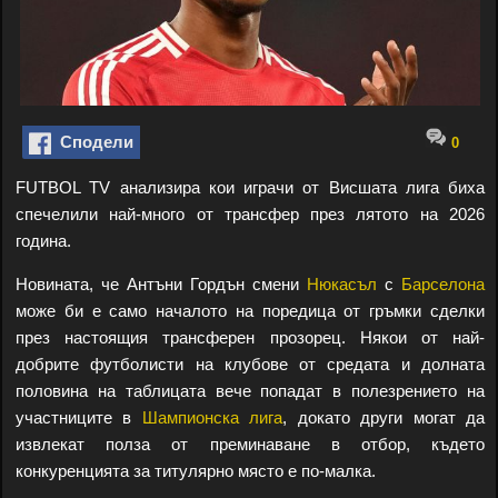
Сподели
0
FUTBOL TV анализира кои играчи от Висшата лига биха
спечелили най-много от трансфер през лятото на 2026
година.
Новината, че Антъни Гордън смени
Нюкасъл
с
Барселона
може би е само началото на поредица от гръмки сделки
през настоящия трансферен прозорец. Някои от най-
добрите футболисти на клубове от средата и долната
половина на таблицата вече попадат в полезрението на
участниците в
Шампионска лига
, докато други могат да
извлекат полза от преминаване в отбор, където
конкуренцията за титулярно място е по-малка.