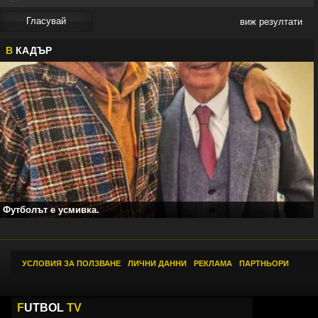
виж резултати
В
КАДЪР
Футболът е усмивка.
УСЛОВИЯ ЗА ПОЛЗВАНЕ
|
ЛИЧНИ ДАННИ
|
РЕКЛАМА
|
ПАРТНЬОРИ
F
UTBOL
TV