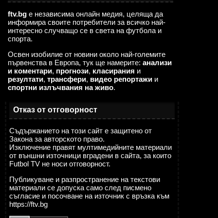
ftv.bg
е независима онлайн медия, целяща да
информира своите потребители за всичко най-
интересно случващо се в света на футбола и
спорта.
Освен изобилие от новини около най-големите
първенства в Европа, тук ще намерите:
анализи
и коментари
,
прогнози
,
класирания
и
резултати
,
трансфери
,
видео репортажи
и
спортни излъчвания на живо
.
Отказ от отговорност
Съдържанието на този сайт е защитено от
Закона за авторското право.
Изключение правят мултимедийните материали
от външни източници вградени в сайта, за които
Futbol TV не носи отговорност.
Публикуване и разпространение на текстови
материали се допуска само след писмено
съгласие и посочване на източник с връзка към
https://ftv.bg