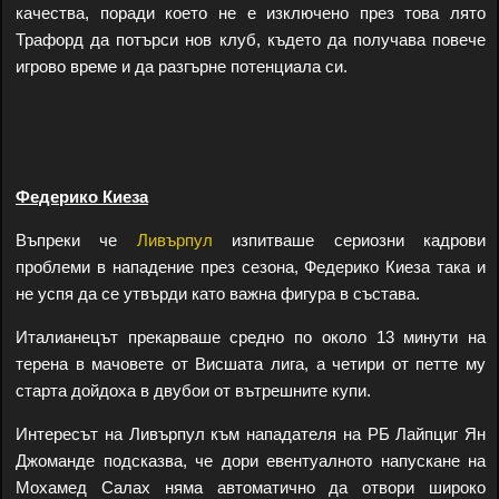
качества, поради което не е изключено през това лято
Трафорд да потърси нов клуб, където да получава повече
игрово време и да разгърне потенциала си.
Федерико Киеза
Въпреки че
Ливърпул
изпитваше сериозни кадрови
проблеми в нападение през сезона, Федерико Киеза така и
не успя да се утвърди като важна фигура в състава.
Италианецът прекарваше средно по около 13 минути на
терена в мачовете от Висшата лига, а четири от петте му
старта дойдоха в двубои от вътрешните купи.
Интересът на Ливърпул към нападателя на РБ Лайпциг Ян
Джоманде подсказва, че дори евентуалното напускане на
Мохамед Салах няма автоматично да отвори широко