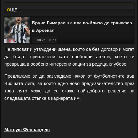
O
ЩЕ...
Бруно Гимараеш е все по-близо до трансфер
в Арсенал
02.08.26 | 11:57
Не липсват и утвърдени имена, които са без договор и могат
да бъдат привлечени като свободни агенти, което ги
превръща в особено интересни опции за редица клубове.
Предлагаме ви да разгледаме някои от футболистите във
Висшата лига, за които едно ново предизвикателство през
това лято може да се окаже най-доброто решение за
следващата стъпка в кариерата им.
Матеуш Фернандеш