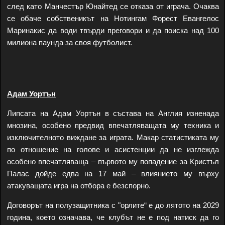
след като Манчестър Юнайтед се отказа от играча. Очаква
се обаче собственикът на Нотингам Форест Евангелос
Маринакис да води твърди преговори и да поиска над 100
милиона паунда за своя футболист.
Адам Уортън
Липсата на Адам Уортън в състава на Англия изненада
мнозина, особено предвид впечатляващата му техника и
изключителното виждане за играта. Макар статистиката му
по отношение на голове и асистенции да не изглежда
особено впечатляваща – първото му попадение за Кристъл
Палас дойде едва на 17 май – влиянието му върху
атакуващата игра на отбора е безспорно.
Договорът на полузащитника с "орлите“ е до лятото на 2029
година, което означава, че клубът не е под натиск да го