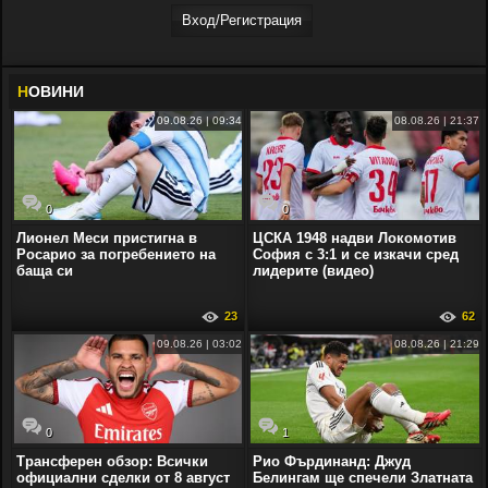
Вход/Регистрaция
Н
ОВИНИ
09.08.26 | 09:34
08.08.26 | 21:37
0
0
Лионел Меси пристигна в
ЦСКА 1948 надви Локомотив
Росарио за погребението на
София с 3:1 и се изкачи сред
баща си
лидерите (видео)
23
62
09.08.26 | 03:02
08.08.26 | 21:29
0
1
Трансферен обзор: Всички
Рио Фърдинанд: Джуд
официални сделки от 8 август
Белингам ще спечели Златната