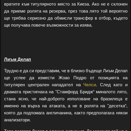
вратите към титулярното място за Киеза. Ако не е склонен
да приеме ролята на резерва, през това лято той вероятно
ще трябва сериозно да обмисли трансфер в отбор, където
ще получава повече възможности за изява.
Лиъм Делап
Трудно е да си представим, че в близко бъдеще Лиъм Делап
ще успее да измести Жоао Педро от позицията на
титулярен централен нападател на
Челси
. След като и
двамата пристигнаха на "Стамфорд Бридж“ миналото лято,
стана ясно, че най-доброто използване на бразилеца е
именно на върха на атаката, а не в ролята на "десетка“,
която да подпомага англичанина, както предполагаха някои
анализатори.