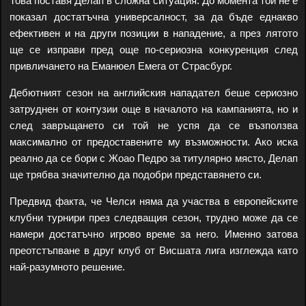
Това поставя Делап в сложна ситуация. До момента той не е
показал достатъчна универсалност, за да бъде еднакво
ефективен и на други позиции в нападение, а през лятото
ще се изправи пред още по-сериозна конкуренция след
привличането на Еманюел Емега от Страсбург.
Дебютният сезон на английския нападател беше сериозно
затруднен от контузии още в началото на кампанията, но и
след завръщането си той не успя да се възползва
максимално от предоставените му възможности. Ако иска
реално да се бори с Жоао Педро за титулярно място, Делап
ще трябва значително да подобри представянето си.
Предвид факта, че Челси няма да участва в европейските
клубни турнири през следващия сезон, трудно може да се
намери достатъчно игрово време за него. Именно затова
преотстъпване в друг клуб от Висшата лига изглежда като
най-разумното решение.