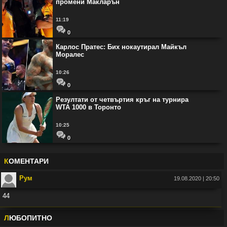
промени Макларън
11:19
0
Карлос Пратес: Бих нокаутирал Майкъл
Моралес
10:26
0
Резултати от четвъртия кръг на турнира
WTA 1000 в Торонто
10:25
0
К
ОМЕНТАРИ
Рум
19.08.2020 | 20:50
44
Във:
Рио Фърдинанд: Джуд Белингам ще спечели Златната топка
Л
ЮБОПИТНО