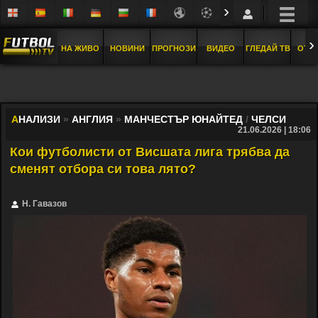
›
›
НА ЖИВО
НОВИНИ
ПРОГНОЗИ
ВИДЕО
ГЛЕДАЙ ТВ
ОТБ
А
НАЛИЗИ
»
АНГЛИЯ
»
МАНЧЕСТЪР ЮНАЙТЕД
/
ЧЕЛСИ
21.06.2026 | 18:06
Кои футболисти от Висшата лига трябва да
сменят отбора си това лято?
Н. Гавазов