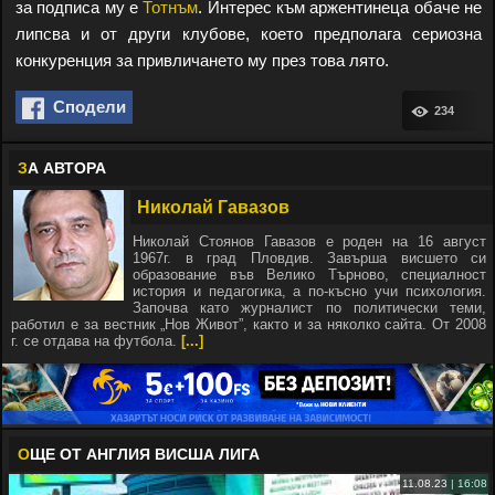
за подписа му е
Тотнъм
. Интерес към аржентинеца обаче не
липсва и от други клубове, което предполага сериозна
конкуренция за привличането му през това лято.
Сподели
234
З
А АВТОРА
Николай Гавазов
Николай Стоянов Гавазов е роден на 16 август
1967г. в град Пловдив. Завърша висшето си
образование във Велико Търново, специалност
история и педагогика, а по-късно учи психология.
Започва като журналист по политически теми,
работил е за вестник „Нов Живот”, както и за няколко сайта. От 2008
г. се отдава на футбола.
[...]
О
ЩЕ ОТ АНГЛИЯ ВИСША ЛИГА
11.08.23 | 16:08