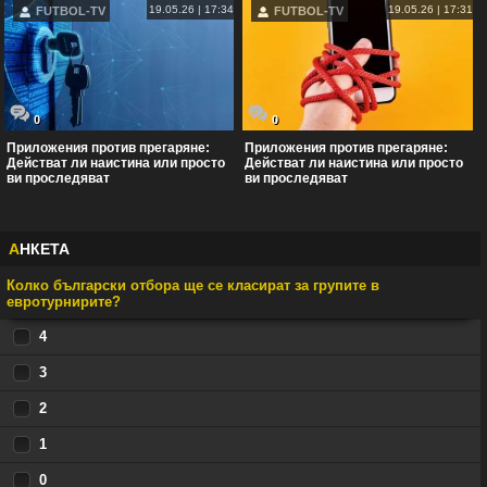
19.05.26 | 17:34
19.05.26 | 17:31
FUTBOL-TV
FUTBOL-TV
0
0
Приложения против прегаряне:
Приложения против прегаряне:
Действат ли наистина или просто
Действат ли наистина или просто
ви проследяват
ви проследяват
А
НКЕТА
Колко български отбора ще се класират за групите в
евротурнирите?
4
3
2
1
0