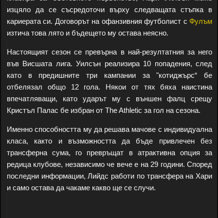
изцяло да се съсредоточи върху следващата стъпка в
кариерата си. Договорът на офанзивния футболист с
Фулъм
изтича това лято и бъдещето му остава неясно.
Настоящият сезон се превърна в най-резултатния за него
във Висшата лига. Уилсън реализира 10 попадения, след
като в предишните три кампании за "котиджърс“ бе
отбелязал общо 12 гола. Някои от тях бяха наистина
впечатляващи, като ударът му с външен фалц срещу
Кристъл Палас бе избран от The Athletic за гол на сезона.
Именно способността му да решава мачове с индивидуална
класа, както и възможността да бъде привлечен без
трансферна сума, го превръщат в атрактивна опция за
редица клубове, независимо че вече е на 29 години. Според
последни информации, Лийдс работи по трансфера на Хари
и само остава да чакаме какво ще се случи.