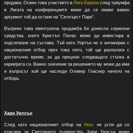
продава. Освен това участието в
Лига Европа
след триумфа
в Лигата на конференциите може да се окаже важен
аргумент той да остане на "Селхърст Парк“.
Въпреки това евентуална продажба би донесла сериозни
средства, които Кристъл Палас може да инвестира в
подсилване на състава. Тъй като Уортън не е ангажиран с
националния отбор през това лято, той ще разполага с
достатъчно време, за да прецени следващата стъпка в
кариерата си. Важно значение за решението му може да има
и въпросът кой ще наследи Оливер Гласнер начело на
отбора.
Хари Уилсън
След като националният отбор на
Уелс
не успя да се
класира за Световното първенство, Хари Уилсън може