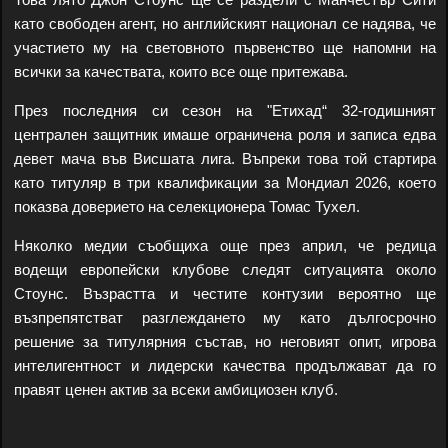
като свободен агент, но английският национал се надява, че
участието му на световното първенство ще напомни на
всички за качествата, които все още притежава.
През последния си сезон на "Етихад“ 32-годишният
централен защитник имаше ограничена роля и записа едва
девет мача във Висшата лига. Въпреки това той стартира
като титуляр в три квалификации за Мондиал 2026, което
показва доверието на селекционера Томас Тухел.
Няколко медии съобщиха още през април, че редица
водещи европейски клубове следят ситуацията около
Стоунс. Възрастта и честите контузии вероятно ще
възпрепятстват разглеждането му като дългосрочно
решение за титулярния състав, но неговият опит, игрова
интелигентност и лидерски качества продължават да го
правят ценен актив за всеки амбициозен клуб.