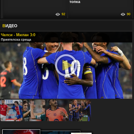
топка
92
90
В
ИДЕО
Челси - Милан 3:0
Приятелска среща