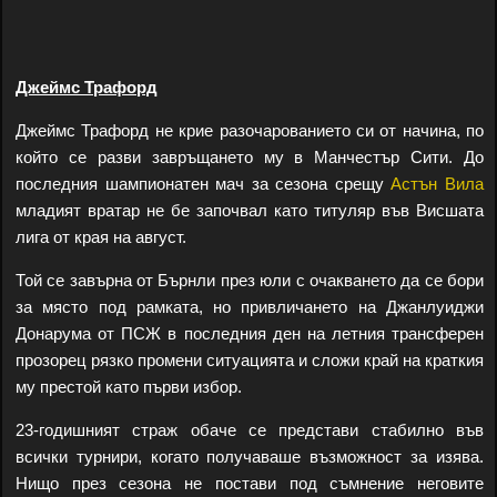
Джеймс Трафорд
Джеймс Трафорд не крие разочарованието си от начина, по
който се разви завръщането му в Манчестър Сити. До
последния шампионатен мач за сезона срещу
Астън Вила
младият вратар не бе започвал като титуляр във Висшата
лига от края на август.
Той се завърна от Бърнли през юли с очакването да се бори
за място под рамката, но привличането на Джанлуиджи
Донарума от ПСЖ в последния ден на летния трансферен
прозорец рязко промени ситуацията и сложи край на краткия
му престой като първи избор.
23-годишният страж обаче се представи стабилно във
всички турнири, когато получаваше възможност за изява.
Нищо през сезона не постави под съмнение неговите