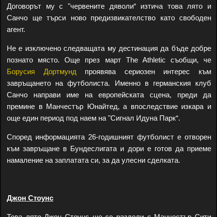
Договорът му с "червените дяволи“ изтича това лято и
Санчо ще търси ново предизвикателство като свободен
агент.
Не е изключено следващата му дестинация да бъде добре
познато място. Още през март The Athletic съобщи, че
Борусия Дортмунд
проявява сериозен интерес към
завръщането на футболиста. Именно в германския клуб
Санчо направи име на европейската сцена, преди да
премине в Манчестър Юнайтед, а впоследствие изкара и
още един период под наем на "Сигнал Идуна Парк“.
Според информацията 26-годишният футболист е отворен
към завръщане в Бундеслигата и дори е готов да приеме
намаление на заплатата си, за да улесни сделката.
Джон Стоунс
Това лято Джон Стоунс ще се раздели с Манчестър Сити