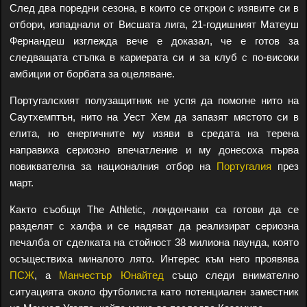
След два поредни сезона, в които се открои с изявите си в
отбори, изпаднали от Висшата лига, 21-годишният Матеуш
Фернандеш изглежда вече е доказал, че е готов за
следващата стъпка в кариерата си и за клуб с по-високи
амбиции от борбата за оцеляване.
Португалският полузащитник не успя да помогне нито на
Саутхемптън, нито на Уест Хем да запазят мястото си в
елита, но енергичните му изяви в средата на терена
направиха сериозно впечатление и му донесоха първа
повиквателна за националния отбор на
Португалия
през
март.
Както съобщи The Athletic, лондончани са готови да се
разделят с халфа и се надяват да реализират сериозна
печалба от сделката на стойност 38 милиона паунда, която
осъществиха миналото лято. Интерес към него проявява
ПСЖ
, а
Манчестър Юнайтед
също следи внимателно
ситуацията около футболиста като потенциален заместник