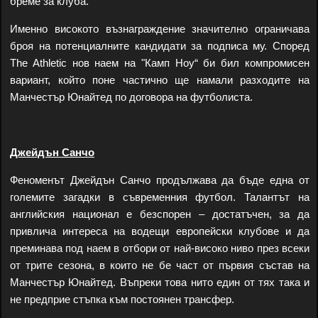
бреме за клуба.
Именно високото възнаграждение значително ограничава
броя на потенциалните кандидати за подписа му. Според
The Athletic нов наем на "Камп Ноу“ би бил компромисен
вариант, който поне частично ще намали разходите на
Манчестър Юнайтед по договора на футболиста.
Джейдън Санчо
Феноменът Джейдън Санчо продължава да бъде една от
големите загадки в съвременния футбол. Талантът на
английския национал е безспорен – достатъчен, за да
привлича интереса на водещи европейски клубове и да
преминава под наем в отбори от най-високо ниво през всеки
от трите сезона, в които не бе част от първия състав на
Манчестър Юнайтед. Въпреки това нито един от тях така и
не предприе стъпка към постоянен трансфер.