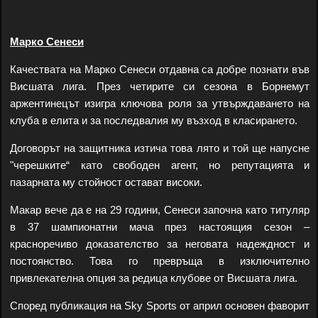
Марко Сенеси
Качествата на Марко Сенеси отдавна са добре познати във
Висшата лига. През четирите си сезона в Борнемут
аржентинецът изигра ключова роля за утвърждаването на
клуба в елита и за последвалия му възход в класирането.
Договорът на защитника изтича това лято и той ще напусне
"черешките“ като свободен агент, но репутацията и
пазарната му стойност остават високи.
Макар вече да е на 29 години, Сенеси започна като титуляр
в 37 шампионатни мача през настоящия сезон –
красноречиво доказателство за неговата надеждност и
постоянство. Това го превръща в изключително
привлекателна опция за редица клубове от Висшата лига.
Според публикация на Sky Sports от април основен фаворит