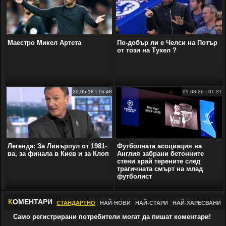
Маестро Микел Артета
По-добър ли е Челси на Потър
от този на Тухел ?
20.05.18 | 16:48
09.08.26 | 01:31
Легенда: За Ливърпул от 1981-
Футболната асоциация на
ва, за финала в Киев и за Клоп
Англия забрани бетонните
стени край терените след
трагичната смърт на млад
футболист
К
ОМЕНТАРИ
СТАНДАРТНО
|
НАЙ-НОВИ
|
НАЙ-СТАРИ
|
НАЙ-ХАРЕСВАНИ
Само регистрирани потребители могат да пишат коментари!