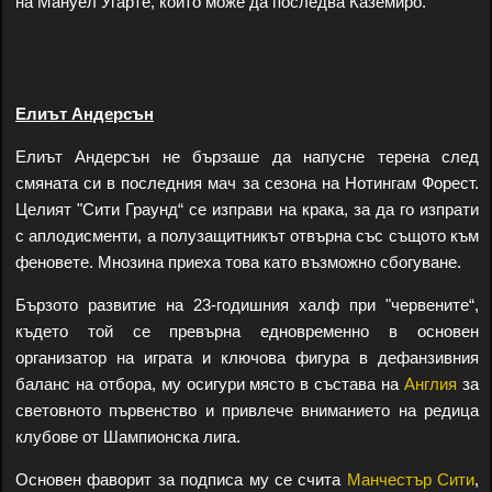
на Мануел Угарте, който може да последва Каземиро.
Елиът Андерсън
Елиът Андерсън не бързаше да напусне терена след
смяната си в последния мач за сезона на Нотингам Форест.
Целият "Сити Граунд“ се изправи на крака, за да го изпрати
с аплодисменти, а полузащитникът отвърна със същото към
феновете. Мнозина приеха това като възможно сбогуване.
Бързото развитие на 23-годишния халф при "червените“,
където той се превърна едновременно в основен
организатор на играта и ключова фигура в дефанзивния
баланс на отбора, му осигури място в състава на
Англия
за
световното първенство и привлече вниманието на редица
клубове от Шампионска лига.
Основен фаворит за подписа му се счита
Манчестър Сити
,