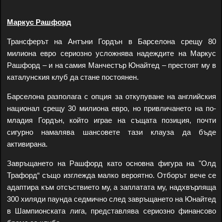
Маркус Рашфорд
Трансферът на Антъни Гордън в Барселона срещу 80
милиона евро сериозно усложнява надеждите на Маркус
Рашфорд – и на самия Манчестър Юнайтед – престоят му в
каталунския клуб да стане постоянен.
Барселона разполага с опция за откупуване на английския
национал срещу 30 милиона евро, но привличането на по-
младия Гордън, който играе на същата позиция, почти
сигурно намалява шансовете тази клауза да бъде
активирана.
Завръщането на Рашфорд като основна фигура на "Олд
Трафорд“ също изглежда малко вероятно. Отборът вече се
адаптира към отсъствието му, а заплатата му, надхвърляща
300 хиляди паунда седмично след завръщането на Юнайтед
в Шампионската лига, представлява сериозно финансово