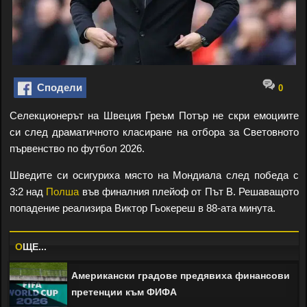
Сподели
0
Селекционерът на Швеция Греъм Потър не скри емоциите
си след драматичното класиране на отбора за Световното
първенство по футбол 2026.
Шведите си осигуриха място на Мондиала след победа с
3:2 над
Полша
във финалния плейоф от Път B. Решаващото
попадение реализира Виктор Гьокереш в 88-ата минута.
O
ЩЕ...
Американски градове предявиха финансови
претенции към ФИФА