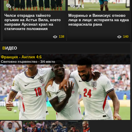
0
0
Челси открадна тайното
Моуриньо и Винисиус отново
оръжие на Астън Вила, което
лице в лице: историята на една
направи Арсенал крал на
незараснала рана
статичните положения
138
140
В
ИДЕО
Франция - Англия 4:6
Световно първенство - 3/4 място