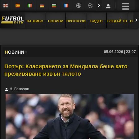
›
›
НА ЖИВО
НОВИНИ
ПРОГНОЗИ
ВИДЕО
ГЛЕДАЙ ТВ
ОТБ
Н
ОВИНИ
»
05.06.2026 | 23:07
Потър: Класирането за Мондиала беше като
преживяване извън тялото
Н. Гавазов