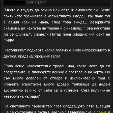
04.08.26 | 15:16
"Много е трудно да опиша или обясня емоциите си. Беше
почти като преживяване извън тялото. Гледаш как пада гол
в самия край на мача, след това виждаш резервната
скамейка да нахлува на терена и си казваш: "Това наистина
ли се случва?“, сподели Потър пред официалния сайт на
ФИФА.
Наставникът подчерта колко голямо е било напрежението в
двубоя, предвид огромния залог.
"Това беше изключително труден мач, както може да си
представите. В плейофите всичко е поставено на карта. Но
съм много доволен от отбора и изключително горд с
играчите. Работихме много здраво, трябваше да дадем
абсолютно всичко от себе си и успяхме. Сега получихме
невероятна награда.“
На световното първенство през следващото лято Швеция
ще се състезава в група F заедно с Нидерландия,
Япония
и