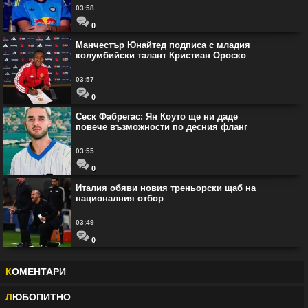
03:58
0
Манчестър Юнайтед подписа с младия
колумбийски талант Кристиан Ороско
03:57
0
Сеск Фабрегас: Ян Коуто ще ни даде
повече възможности по десния фланг
03:55
0
Италия обяви новия треньорски щаб на
националния отбор
03:49
0
К
ОМЕНТАРИ
Л
ЮБОПИТНО