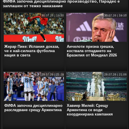
ФИФА започна дисциплинарно производство, Парадес е
заплашен от тежко наказание
30.07.26 | 19:30
30.07.26 | 19:10
Жерар Пике: Испания доказа,
Анчелоти призна грешка,
че е най-силната футболна
коствала отпадането на
нация в света
Бразилия от Мондиал 2026
29.07.26 | 21:28
29.07.26 | 21:06
ФИФА започна дисциплинарно
Хавиер Милей: Срещу
разследване срещу Аржентина
Аржентина се води
координирана кампания