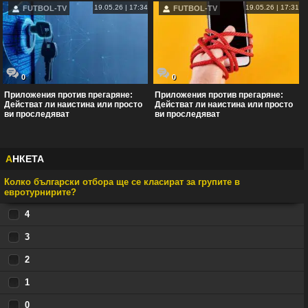
19.05.26 | 17:34
19.05.26 | 17:31
FUTBOL-TV
FUTBOL-TV
0
0
Приложения против прегаряне:
Приложения против прегаряне:
Действат ли наистина или просто
Действат ли наистина или просто
ви проследяват
ви проследяват
А
НКЕТА
Колко български отбора ще се класират за групите в
евротурнирите?
4
3
2
1
0