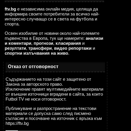
ftv.bg
е независима онлайн медия, целяща да
информира своите потребители за всичко най-
интересно случващо се в света на футбола и
спорта.
Освен изобилие от новини около най-големите
първенства в Европа, тук ще намерите:
анализи
и коментари
,
прогнози
,
класирания
и
резултати
,
трансфери
,
видео репортажи
и
спортни излъчвания на живо
.
Отказ от отговорност
Съдържанието на този сайт е защитено от
Закона за авторското право.
Изключение правят мултимедийните материали
от външни източници вградени в сайта, за които
Futbol TV не носи отговорност.
Публикуване и разпространение на текстови
материали се допуска само след писмено
съгласие и посочване на източник с връзка към
https://ftv.bg