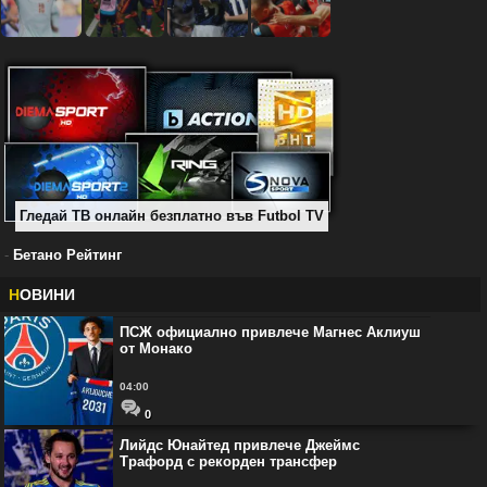
Гледай ТВ онлайн безплатно във Futbol TV
-
Бетано Рейтинг
Н
ОВИНИ
ПСЖ официално привлече Магнес Аклиуш
от Монако
04:00
0
Лийдс Юнайтед привлече Джеймс
Трафорд с рекорден трансфер