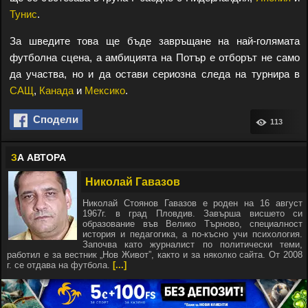
Тунис
.
За шведите това ще бъде завръщане на най-голямата
футболна сцена, а амбицията на Потър е отборът не само
да участва, но и да остави сериозна следа на турнира в
САЩ
,
Канада
и
Мексико
.
Сподели
113
З
А АВТОРА
Николай Гавазов
Николай Стоянов Гавазов е роден на 16 август
1967г. в град Пловдив. Завърша висшето си
образование във Велико Търново, специалност
история и педагогика, а по-късно учи психология.
Започва като журналист по политически теми,
работил е за вестник „Нов Живот”, както и за няколко сайта. От 2008
г. се отдава на футбола.
[...]