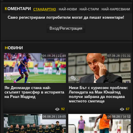
К
ОМЕНТАРИ
СТАНДАРТНО
|
НАЙ-НОВИ
|
НАЙ-СТАРИ
|
НАЙ-ХАРЕСВАНИ
Само регистрирани потребители могат да пишат коментари!
Вход/Регистрaция
Н
ОВИНИ
06.08.26 | 21:48
07.08.26 | 01:31
0
0
Ян Диоманде стана най-
Ники Бът с куриозен проблем:
скъпият трансфер в историята
Легендата на Ман Юнайтед
на Реал Мадрид
получи забрана да посещава
местното сметище
92
67
06.08.26 | 19:05
06.08.26 | 16:12