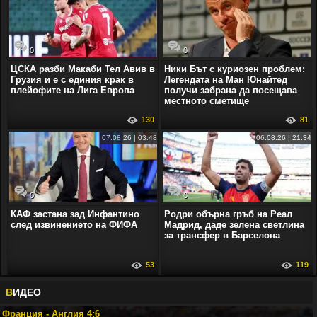
0
0
ЦСКА разби Макаби Тел Авив в
Ники Бът с куриозен проблем:
Грузия и е с единия крак в
Легендата на Ман Юнайтед
плейофите на Лига Европа
получи забрана да посещава
местното сметище
130
81
07.08.26 | 03:48
06.08.26 | 21:34
0
0
КАФ застана зад Инфантино
Родри обърна гръб на Реал
след извинението на ФИФА
Мадрид, даде зелена светлина
за трансфер в Барселона
53
119
В
ИДЕО
Франция - Англия 4:6