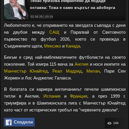
Тебас призова Инфантино да подаде
оставка: Това е само върхът на айсберга
02.08.26 | 03:19
Любопитното е, че откриването на звездата съвпада с деня
на двубоя между
САЩ
и Парагвай от Световното
първенство по футбол 2026, което се провежда в
Съединените щати,
Мексико
и
Канада
.
Бекъм е сред най-емблематичните футболисти на своето
поколение. Той изигра 115 мача за
Англия
и носи екипите на
Манчестър Юнайтед
,
Реал Мадрид
,
Милан
, Пари Сен
Жермен и Лос Анджелис Галакси.
В богатата си кариера англичанинът печели шампионски
титли в Англия,
Испания
и
Франция
, а през 1999 г.
триумфира и в Шампионската лига с Манчестър Юнайтед
като част от историческия требъл на "червените дяволи“.
Сподели
144