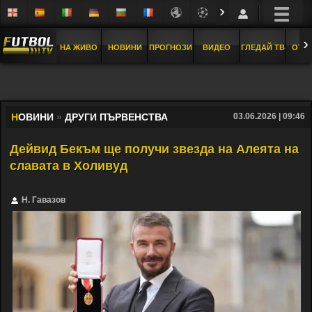
›
›
НА ЖИВО
НОВИНИ
ПРОГНОЗИ
ВИДЕО
ГЛЕДАЙ ТВ
ОТБ
Н
ОВИНИ
»
ДРУГИ ПЪРВЕНСТВА
03.06.2026 | 09:46
Дейвид Бекъм ще получи звезда на Алеята на
славата в Холивуд
Н. Гавазов