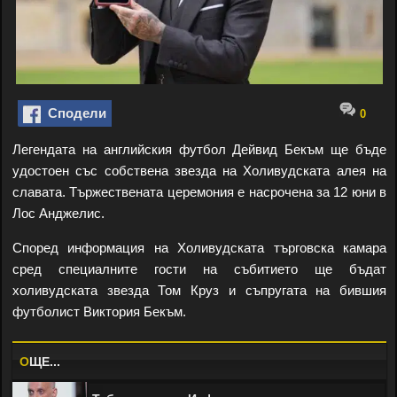
Сподели
0
Легендата на английския футбол Дейвид Бекъм ще бъде
удостоен със собствена звезда на Холивудската алея на
славата. Тържествената церемония е насрочена за 12 юни в
Лос Анджелис.
Според информация на Холивудската търговска камара
сред специалните гости на събитието ще бъдат
холивудската звезда Том Круз и съпругата на бившия
футболист Виктория Бекъм.
O
ЩЕ...