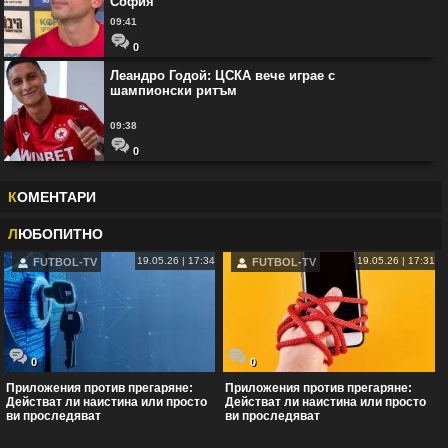
София
09:41
0
Леандро Годой: ЦСКА вече играе с
шампионски ритъм
09:38
0
К
ОМЕНТАРИ
Л
ЮБОПИТНО
19.05.26 | 17:34
19.05.26 | 17:31
FUTBOL-TV
FUTBOL-TV
0
0
Приложения против прегаряне:
Приложения против прегаряне:
Действат ли наистина или просто
Действат ли наистина или просто
ви проследяват
ви проследяват