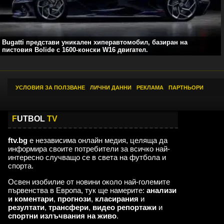
Bugatti представи уникален хиперавтомобил, базиран на
пистовия Bolide с 1600-конски W16 двигател.
УСЛОВИЯ ЗА ПОЛЗВАНЕ
|
ЛИЧНИ ДАННИ
|
РЕКЛАМА
|
ПАРТНЬОРИ
F
UTBOL
TV
ftv.bg
е независима онлайн медия, целяща да
информира своите потребители за всичко най-
интересно случващо се в света на футбола и
спорта.
Освен изобилие от новини около най-големите
първенства в Европа, тук ще намерите:
анализи
и коментари
,
прогнози
,
класирания
и
резултати
,
трансфери
,
видео репортажи
и
спортни излъчвания на живо
.