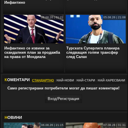
Инфантино
06.08.26 | 01:22
05.08.26 | 21:08
Инфантино се извини за
Турската Суперлига планира
скандалния план за продажба
следващия голям трансфер
на права от Мондиала
след Салах
К
ОМЕНТАРИ
СТАНДАРТНО
|
НАЙ-НОВИ
|
НАЙ-СТАРИ
|
НАЙ-ХАРЕСВАНИ
Само регистрирани потребители могат да пишат коментари!
Вход/Регистрaция
Н
ОВИНИ
06.08.26 | 21:15
07.08.26 | 01:31