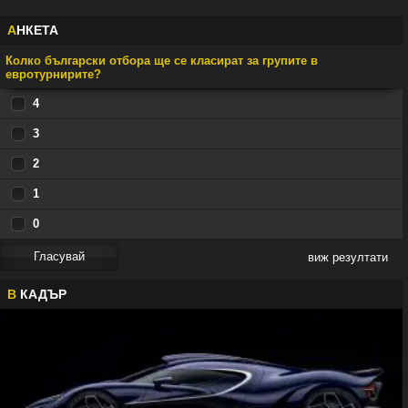
А
НКЕТА
Колко български отбора ще се класират за групите в
евротурнирите?
4
3
2
1
0
виж резултати
В
КАДЪР