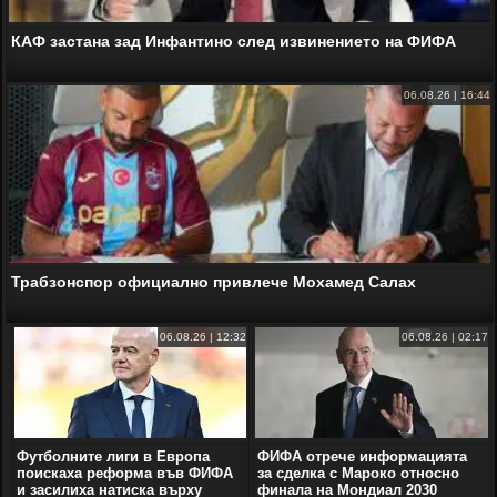
КАФ застана зад Инфантино след извинението на ФИФА
06.08.26 | 16:44
Трабзонспор официално привлече Мохамед Салах
06.08.26 | 12:32
06.08.26 | 02:17
Футболните лиги в Европа
ФИФА отрече информацията
поискаха реформа във ФИФА
за сделка с Мароко относно
и засилиха натиска върху
финала на Мондиал 2030