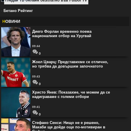
Гледай ТВ онлайн безплатно във Futbol TV
-
Бетано Рейтинг
Н
ОВИНИ
Диего Форлан временно поема
националния отбор на Уругвай
09:44
0
Жоел Цварц: Представихме се отлично,
но трябва да довършим започнатото
09:43
0
Христо Янев: Показахме, че можем да се
надиграваме с големи отбори
09:41
0
Стефано Сенси: Нищо не е решено,
Макаби ще дойде още по-мотивиран в