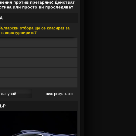
ения против прегаряне: Действат
стина или просто ви проследяват
А
ългарски отбора ще се класират за
е в евротурнирите?
виж резултати
ЪР