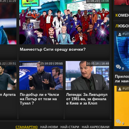
8.26 | 11:29
11.08.23 | 16:08
К
ОМЕ
Л
ЮБО
FUT
Манчестър Сити срещу всички?
1.22 | 20:51
25.10.22 | 20:05
20.05.18 | 16:48
0
Прилож
ли наи
FUT
л Артета
По-добър ли е Челси
Легенда: За Ливърпул
на Потър от този на
от 1981-ва, за финала
Тухел ?
в Киев и за Клоп
0
СТАНДАРТНО
|
НАЙ-НОВИ
|
НАЙ-СТАРИ
|
НАЙ-ХАРЕСВАНИ