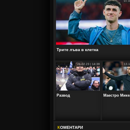
07.0
Трите лъва в клетка
21.02.23 | 14:38
13.1
Развод
Маестро Мике
К
ОМЕНТАРИ