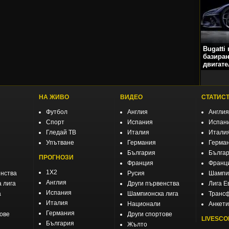
Bugatti
базиран
двигате
НА ЖИВО
ВИДЕО
СТАТИС
Футбол
Англия
Англия
Спорт
Испания
Испан
Гледай ТВ
Италия
Итали
Упътване
Германия
Герма
България
Бълга
ПРОГНОЗИ
Франция
Франц
1X2
енства
Русия
Шампио
Англия
 лига
Други първенства
Лига Е
Испания
а
Шампионска лига
Транс
Италия
Национали
Анкети
Германия
тове
Други спортове
LIVESCO
България
Жълто