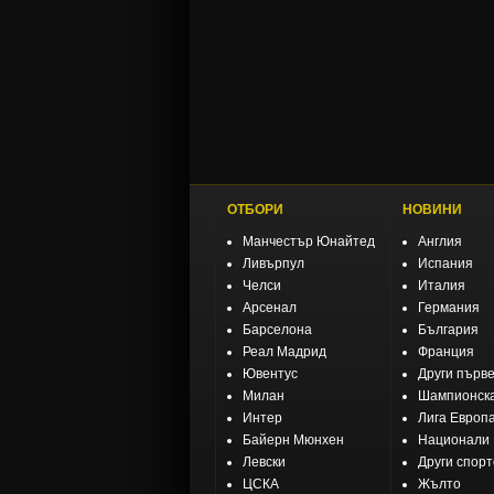
ОТБОРИ
НОВИНИ
Манчестър Юнайтед
Англия
Ливърпул
Испания
Челси
Италия
Арсенал
Германия
Барселона
България
Реал Мадрид
Франция
Ювентус
Други първ
Милан
Шампионска
Интер
Лига Европ
Байерн Мюнхен
Национали
Левски
Други спор
ЦСКА
Жълто