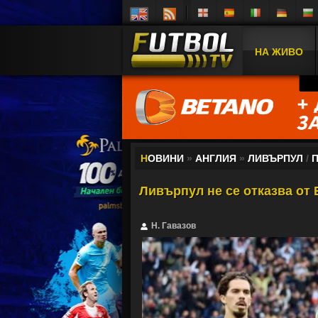
НА ЖИВО
Н
ОВИНИ
»
АНГЛИЯ
»
ЛИВЪРПУЛ
/
Ливърпул не се отказва от
Н. Гавазов