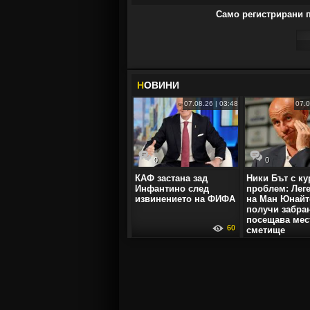
Само регистрирани п
Н
ОВИНИ
07.08.26 | 03:48
07.0
0
0
КАФ застана зад
Ники Бът с ку
Инфантино след
проблем: Лег
извинението на ФИФА
на Ман Юнайт
получи забра
посещава мес
60
сметище