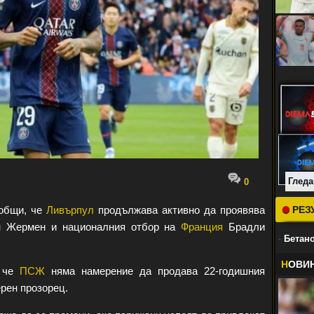
Гледа
0
общи, че
Ливърпул
продължава активно да проявява
РЕЗ
н Жермен и националния отбор на
Франция
Брадли
-
Бетано
Н
ОВИ
, че
ПСЖ
няма намерение да продава 22-годишния
рен прозорец.