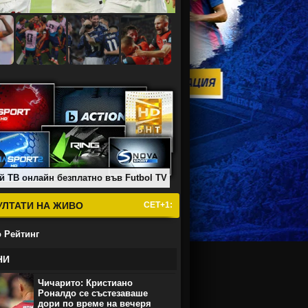
й ТВ онлайн безплатно във Futbol TV
УЛТАТИ НА ЖИВО
СЕТ+1:
 Рейтинг
НИ
Чичарито: Кристиано
Роналдо се състезаваше
дори по време на вечеря