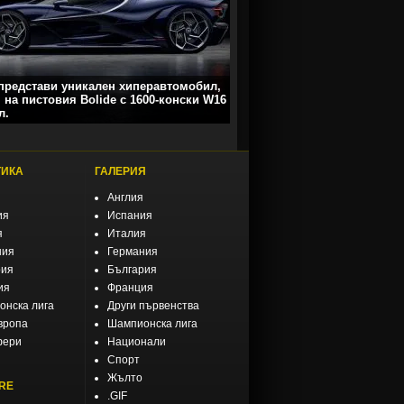
 представи уникален хиперавтомобил,
 на пистовия Bolide с 1600-конски W16
л.
ТИКА
ГАЛЕРИЯ
Англия
ия
Испания
я
Италия
ния
Германия
рия
България
ия
Франция
нска лига
Други първенства
вропа
Шампионска лига
фери
Национали
Спорт
Жълто
RE
.GIF