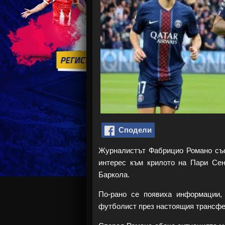
Сподели
Журналистът Фабрицио Романо съ
интерес към крилото на Пари Се
Баркола.
По-рано се появиха информации
футболист през настоящия трансфе