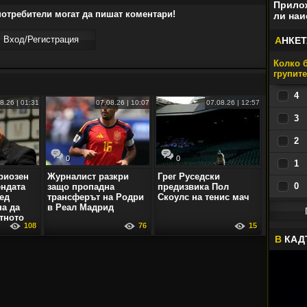
Прилож
отребители могат да пишат коментари!
ли наи
Вход/Регистрaция
А
НКЕТ
Колко б
групит
4
8.26 | 01:31
07.08.26 | 10:07
07.08.26 | 12:57
3
2
0
0
1
риозен
Журналист разкри
Грег Руседски
0
ендата
защо пропадна
предизвика Пол
ед
трансферът на Родри
Скоулс на тенис мач
на да
в Реал Мадрид
тното
108
76
15
В
КАД