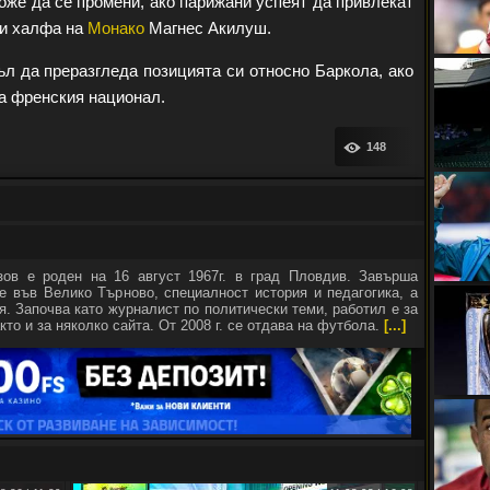
же да се промени, ако парижани успеят да привлекат
 и халфа на
Монако
Магнес Акилуш.
л да преразгледа позицията си относно Баркола, ако
а френския национал.
148
зов е роден на 16 август 1967г. в град Пловдив. Завърша
е във Велико Търново, специалност история и педагогика, а
я. Започва като журналист по политически теми, работил е за
кто и за няколко сайта. От 2008 г. се отдава на футбола.
[...]