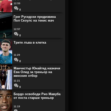
12:59
0
Грег Руседски предизвика
Пол Скоулс на тенис мач
12:57
0
Трите лъва в клетка
11:29
0
Манчестър Юнайтед назначи
Ева Олид за треньор на
женския отбор
11:21
0
Бордо освободи Рио Мавуба
от поста старши треньор
11:19