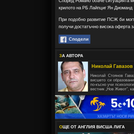
Според Романо обаче ситуацията мо
крилото на РБ Лайпциг Ян Диоманд
При подобно развитие ПСЖ би могъ
получи достатъчно висока оферта з
Сподели
З
А АВТОРА
Николай Гавазов
Николай Стоянов Гава
висшето си образовани
по-късно учи психологи
вестник „Нов Живот”, ка
О
ЩЕ ОТ АНГЛИЯ ВИСША ЛИГА