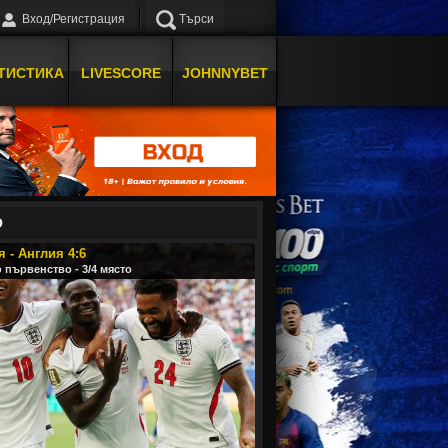
Вход/Регистрация
Търси
ТИСТИКА
LIVESCORE
JOHNNYBET
О
 - Англия 4:6
 първенство - 3/4 място