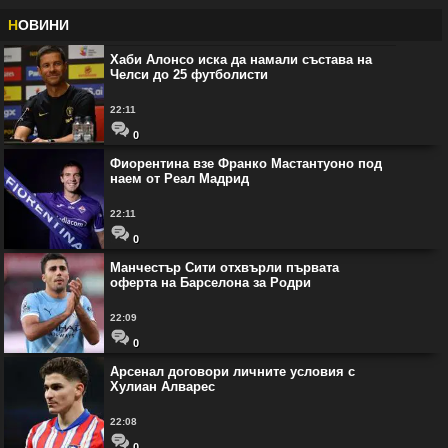
Н
ОВИНИ
Хаби Алонсо иска да намали състава на
Челси до 25 футболисти
22:11
0
Фиорентина взе Франко Мастантуоно под
наем от Реал Мадрид
22:11
0
Манчестър Сити отхвърли първата
оферта на Барселона за Родри
22:09
0
Арсенал договори личните условия с
Хулиан Алварес
22:08
0