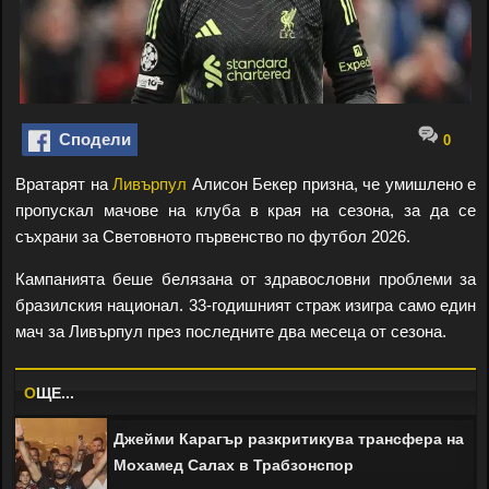
Сподели
0
Вратарят на
Ливърпул
Алисон Бекер призна, че умишлено е
пропускал мачове на клуба в края на сезона, за да се
съхрани за Световното първенство по футбол 2026.
Кампанията беше белязана от здравословни проблеми за
бразилския национал. 33-годишният страж изигра само един
мач за Ливърпул през последните два месеца от сезона.
O
ЩЕ...
Джейми Карагър разкритикува трансфера на
Мохамед Салах в Трабзонспор