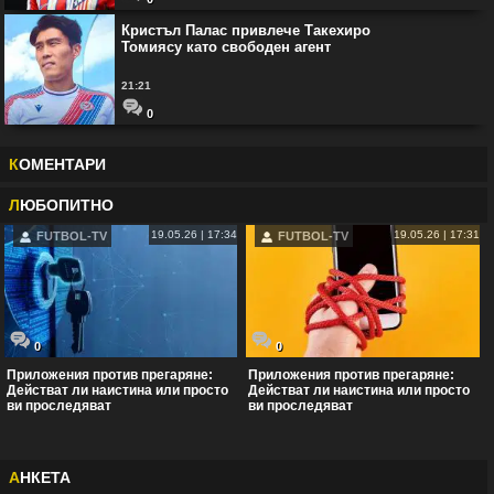
Кристъл Палас привлече Такехиро
Томиясу като свободен агент
21:21
0
К
ОМЕНТАРИ
Л
ЮБОПИТНО
19.05.26 | 17:34
19.05.26 | 17:31
FUTBOL-TV
FUTBOL-TV
0
0
Приложения против прегаряне:
Приложения против прегаряне:
Действат ли наистина или просто
Действат ли наистина или просто
ви проследяват
ви проследяват
А
НКЕТА