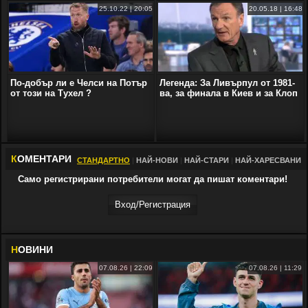
25.10.22 | 20:05
20.05.18 | 16:48
По-добър ли е Челси на Потър
Легенда: За Ливърпул от 1981-
от този на Тухел ?
ва, за финала в Киев и за Клоп
К
ОМЕНТАРИ
СТАНДАРТНО
|
НАЙ-НОВИ
|
НАЙ-СТАРИ
|
НАЙ-ХАРЕСВАНИ
Само регистрирани потребители могат да пишат коментари!
Вход/Регистрaция
Н
ОВИНИ
07.08.26 | 22:09
07.08.26 | 11:29