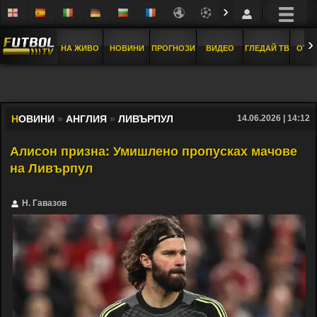
›
›
НА ЖИВО
НОВИНИ
ПРОГНОЗИ
ВИДЕО
ГЛЕДАЙ ТВ
ОТБ
Н
ОВИНИ
»
АНГЛИЯ
»
ЛИВЪРПУЛ
14.06.2026 | 14:12
Алисон призна: Умишлено пропусках мачове
на Ливърпул
Н. Гавазов