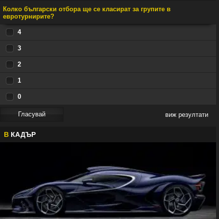
Колко български отбора ще се класират за групите в
евротурнирите?
4
3
2
1
0
виж резултати
В
КАДЪР