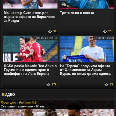
0
0
Манчестър Сити отхвърли
Трите лъва в клетка
първата оферта на Барселона
за Родри
32
201
06.08.26 | 21:15
07.08.26 | 15:36
0
0
ЦСКА разби Макаби Тел Авив в
На "Герена" получили оферта
Грузия и е с единия крак в
от Олимпиакос за Акрам
плейофите на Лига Европа
Бурас, но няма да има сделка
179
53
В
ИДЕО
Франция - Англия 4:6
Световно първенство - 3/4 място