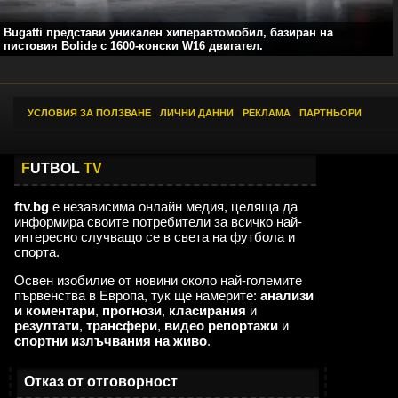
Bugatti представи уникален хиперавтомобил, базиран на
пистовия Bolide с 1600-конски W16 двигател.
УСЛОВИЯ ЗА ПОЛЗВАНЕ
|
ЛИЧНИ ДАННИ
|
РЕКЛАМА
|
ПАРТНЬОРИ
F
UTBOL
TV
ftv.bg
е независима онлайн медия, целяща да
информира своите потребители за всичко най-
интересно случващо се в света на футбола и
спорта.
Освен изобилие от новини около най-големите
първенства в Европа, тук ще намерите:
анализи
и коментари
,
прогнози
,
класирания
и
резултати
,
трансфери
,
видео репортажи
и
спортни излъчвания на живо
.
Отказ от отговорност