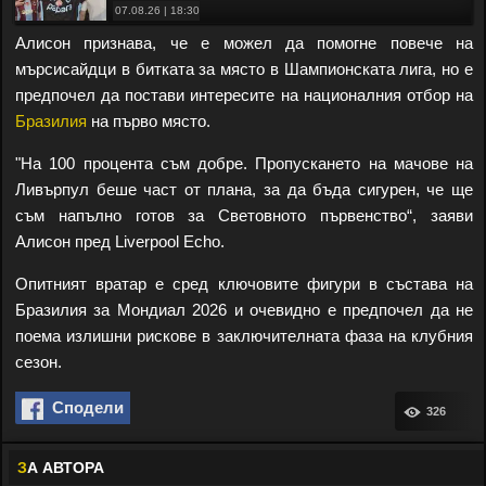
07.08.26 | 18:30
Алисон признава, че е можел да помогне повече на
мърсисайдци в битката за място в Шампионската лига, но е
предпочел да постави интересите на националния отбор на
Бразилия
на първо място.
"На 100 процента съм добре. Пропускането на мачове на
Ливърпул беше част от плана, за да бъда сигурен, че ще
съм напълно готов за Световното първенство“, заяви
Алисон пред Liverpool Echo.
Опитният вратар е сред ключовите фигури в състава на
Бразилия за Мондиал 2026 и очевидно е предпочел да не
поема излишни рискове в заключителната фаза на клубния
сезон.
Сподели
326
З
А АВТОРА