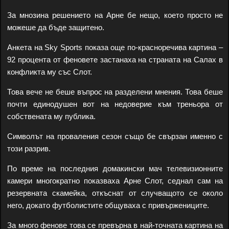
За мнозина решението на Арне бе нещо, което просто не
можеше да бъде защитено.
Анкета на Sky Sports показа още по-красноречива картина –
92 процента от феновете застанаха на страната на Салах в
конфликта му със Слот.
Това вече не беше въпрос на разделени мнения. Това беше
почти единодушен вот на недоверие към треньора от
собствената му публика.
Символът на проваления сезон също бе свързан именно с
този разрив.
По време на последния домакински мач телевизионните
камери многократно показваха Арне Слот, седнал сам на
резервната скамейка, откъснат от случващото се около
него, докато футболистите общуваха с привържениците.
За много фенове това се превърна в най-точната картина на