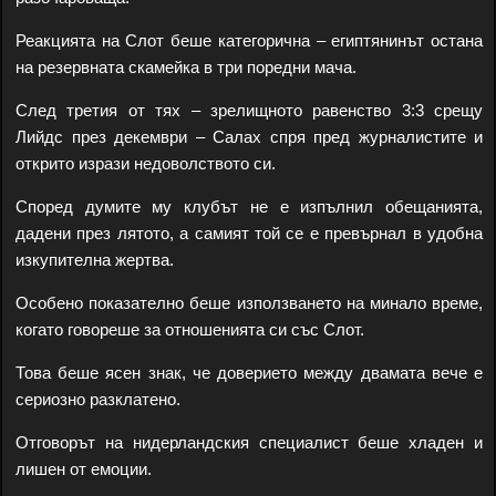
Реакцията на Слот беше категорична – египтянинът остана
на резервната скамейка в три поредни мача.
След третия от тях – зрелищното равенство 3:3 срещу
Лийдс през декември – Салах спря пред журналистите и
открито изрази недоволството си.
Според думите му клубът не е изпълнил обещанията,
дадени през лятото, а самият той се е превърнал в удобна
изкупителна жертва.
Особено показателно беше използването на минало време,
когато говореше за отношенията си със Слот.
Това беше ясен знак, че доверието между двамата вече е
сериозно разклатено.
Отговорът на нидерландския специалист беше хладен и
лишен от емоции.