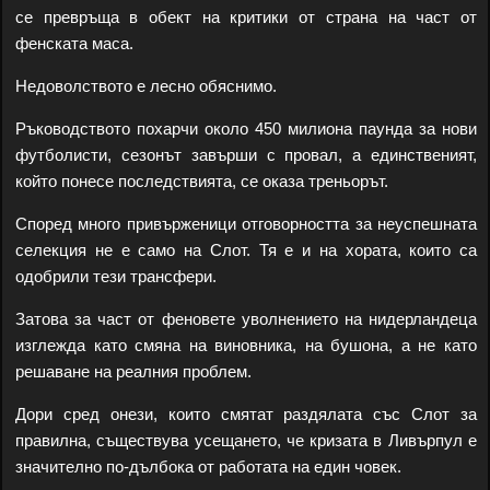
се превръща в обект на критики от страна на част от
фенската маса.
Недоволството е лесно обяснимо.
Ръководството похарчи около 450 милиона паунда за нови
футболисти, сезонът завърши с провал, а единственият,
който понесе последствията, се оказа треньорът.
Според много привърженици отговорността за неуспешната
селекция не е само на Слот. Тя е и на хората, които са
одобрили тези трансфери.
Затова за част от феновете уволнението на нидерландеца
изглежда като смяна на виновника, на бушона, а не като
решаване на реалния проблем.
Дори сред онези, които смятат раздялата със Слот за
правилна, съществува усещането, че кризата в Ливърпул е
значително по-дълбока от работата на един човек.