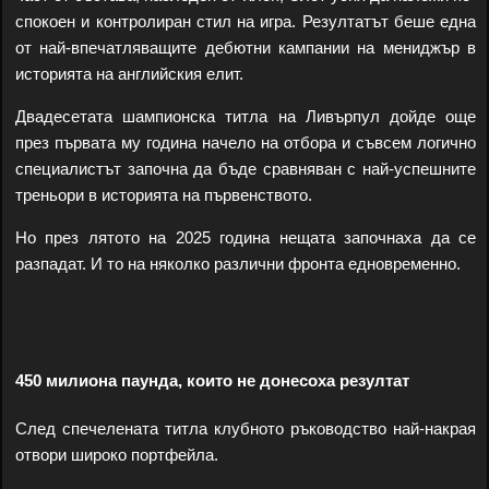
спокоен и контролиран стил на игра. Резултатът беше една
от най-впечатляващите дебютни кампании на мениджър в
историята на английския елит.
Двадесетата шампионска титла на Ливърпул дойде още
през първата му година начело на отбора и съвсем логично
специалистът започна да бъде сравняван с най-успешните
треньори в историята на първенството.
Но през лятото на 2025 година нещата започнаха да се
разпадат. И то на няколко различни фронта едновременно.
450 милиона паунда, които не донесоха резултат
След спечелената титла клубното ръководство най-накрая
отвори широко портфейла.