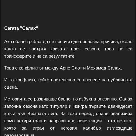
Сагата "Салах“
Ако обаче трябва да се посочи една основна причина, около
която се завъртя кризата през сезона, това не са
трансферите и не са резултатите.
Това е конфликтът между Арне Слот и Мохамед Салах.
И то конфликт, който постепенно се пренесе на публичната
сцена.
Историята се развиваше бавно, но избухна внезапно. Салах
започна сезона като титуляр и изигра първите дванадесет
кръга във Висшата лига. За този период обаче реализира
само четири гола и направи две асистенции – статистика,
която за играч от неговия калибър изглеждаше
разочароваща.