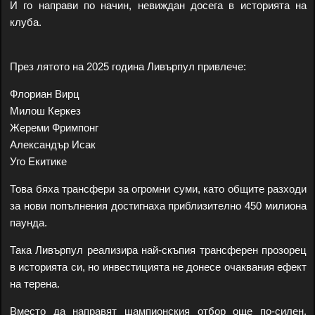
И го направи по начин, невиждан досега в историята на
клуба.
През лятото на 2025 година Ливърпул привлече:
Флориан Вирц
Милош Керкез
Жереми Фримпонг
Александър Исак
Уго Екитике
Това бяха трансфери за огромни суми, като общите разходи
за нови попълнения достигнаха приблизително 450 милиона
паунда.
Така Ливърпул реализира най-скъпия трансферен прозорец
в историята си, но инвестицията не донесе очаквания ефект
на терена.
Вместо да направят шампионския отбор още по-силен,