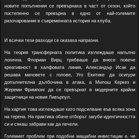
новите попълнения се превърнаха в част от сезон, който
постепенно се превърна в едно от най-големите
разочарования в съвременната история на клуба.
И всички тези разходи се оказаха напразни.
На теория трансферната политика изглеждаше напълно
логична. Флориан Вирц трябваше да внесе повече
креативност в халфовата линия, Александър Исак да
решава мачовете с голове, Уго Екитике да осигури
допълнителна дълбочина в атака, а Милош Керкез и
Жереми Фримпонг да се превърнат в модерните крайни
защитници на новия Ливърпул.
На хартия това изглеждаше като подсилване във всяка зона
на терена. На практика обаче отборът загуби идентичността
си и сякаш забрави как да печели.
Големият проблем при подобни мащабни инвестиции е, че