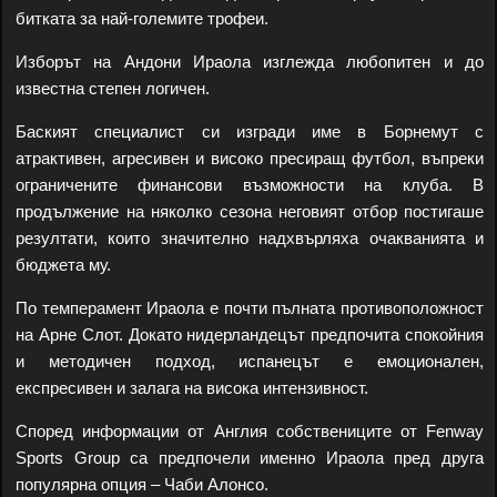
битката за най-големите трофеи.
Изборът на Андони Ираола изглежда любопитен и до
известна степен логичен.
Баският специалист си изгради име в Борнемут с
атрактивен, агресивен и високо пресиращ футбол, въпреки
ограничените финансови възможности на клуба. В
продължение на няколко сезона неговият отбор постигаше
резултати, които значително надхвърляха очакванията и
бюджета му.
По темперамент Ираола е почти пълната противоположност
на Арне Слот. Докато нидерландецът предпочита спокойния
и методичен подход, испанецът е емоционален,
експресивен и залага на висока интензивност.
Според информации от Англия собствениците от Fenway
Sports Group са предпочели именно Ираола пред друга
популярна опция – Чаби Алонсо.