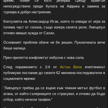
време, появи се като резерва срещу Брайтън
непосредствено преди Купата на Африка и замина за
турнира в добро настроение.
Контузията на Александър Исак, която го извади от игра за
голяма част от сезона, също изигра своята роля. Ливърпул
отново имаше нужда от Салах.
Основният проблем обаче не бе решен. Пукнатината вече
беше налице.
През пролетта конфликтът избухна с нова сила.
След поражението с 2:4 от
Астън Вила
египтянинът
публикува послание до своите 62 милиона последователи в
социалните мрежи:
"Ливърпул трябва да се върне към тежкия метъл футбол в
атака, от който съперниците се страхуват, и отново да бъде
отбор, който печели трофеи.“