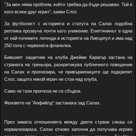
"За мен няма проблем, който трябва да бъде решаван. Той е
като всеки друг играч“, заяви Слот.
За футболист с историята и статута на Салах подобна
реплика прозвуча почти като унижение. Египтянинът е една
от най-големите легенди в историята на Ливърпул и има над
250 гола с червената фланелка.
Бившият защитник на клуба Джейми Карагър застана на
страната на треньора, разкритикува публичното поведение
на Салах и прогнозира, че привържениците ще подкрепят
Слот, защото никой играч не стои над клуба.
Само че тази прогноза не се сбъдна.
Феновете на "Анфийлд“ застанаха зад Салах.
През зимата отношенията между двете страни сякаш се
нормализираха. Салах отново започна да получава игрово