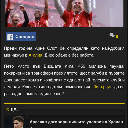
Сподели
0
Преди година Арне Слот бе определян като най-добрия
мениджър в
Англия
. Днес обаче е без работа.
Пето място във Висшата лига, 450 милиона паунда,
похарчени за трансфери през лятото, шест загуби в първите
дванадесет кръга и конфликт с една от най-големите клубни
легенди. Как се стигна дотам шампионският
Ливърпул
да се
разпадне само за един сезон?
O
ЩЕ...
Арсенал договори личните условия с Хулиан