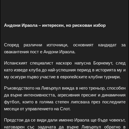
Андони Ираола – интересен, но рискован избор
Според различни източници, основният кандидат за
овакантения пост е Андони Ираола.
Испанският специалист наскоро напусна Борнемут, след
като изведе клуба до най-успешния период в историята му и
му осигури първо участие в европейските клубни турнири.
Ръководството на Ливърпул вижда в него треньор, способен
да върне интензивността, агресивния пресинг и динамичния
футбол, които в голяма степен липсваха през последните
месеци от управлението на Слот.
Предстои да се види дали именно Ираола ще бъде човекът,
натоварен със задачата да върне Ливърпул обратно в