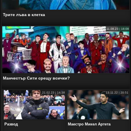
Трите лъва в клетка
11.08.23 | 16:08
Манчестър Сити срещу всички?
21.02.23 | 14:38
13.11.22 | 20:51
Развод
Маестро Микел Артета