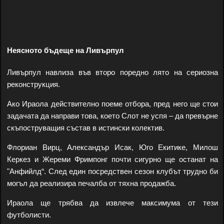
Неясното бъдеще на Ливърпул
Ливърпул навлиза във второ поредно лято на сериозна
реконструкция.
Ако Ираола действително поеме отбора, пред него ще стои
задачата да направи това, което Слот не успя – да превърне
скъпоструващия състав в истински колектив.
Флориан Вирц, Александър Исак, Юго Екитике, Милош
Керкез и Жереми Фримпонг почти сигурно ще останат на
"Анфийлд“. След един посредствен сезон клубът трудно би
могъл да реализира печалба от тяхна продажба.
Ираола ще трябва да извлече максимума от тези
футболисти.