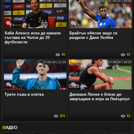
07.08.26 | 22:11
07.08.26 | 18:48
0
0
Хаби Алонсо иска да намали
Брайтън обясни защо се
състава на Челси до 25
раздели с Дани Уелбек
футболисти
35
91
07.08.26 | 11:29
07.08.26 | 18:25
0
0
Трите лъва в клетка
Джовани Леони е близо до
завръщане в игра за Ливърпул
201
62
В
ИДЕО