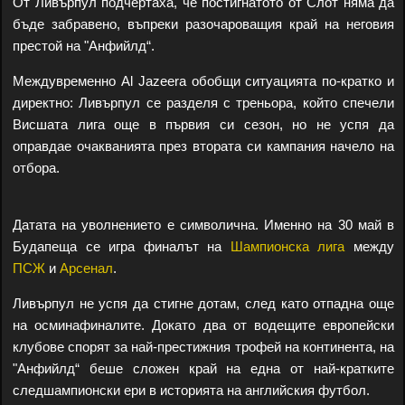
От Ливърпул подчертаха, че постигнатото от Слот няма да
бъде забравено, въпреки разочароващия край на неговия
престой на "Анфийлд“.
Междувременно Al Jazeera обобщи ситуацията по-кратко и
директно: Ливърпул се разделя с треньора, който спечели
Висшата лига още в първия си сезон, но не успя да
оправдае очакванията през втората си кампания начело на
отбора.
Датата на уволнението е символична. Именно на 30 май в
Будапеща се игра финалът на
Шампионска лига
между
ПСЖ
и
Арсенал
.
Ливърпул не успя да стигне дотам, след като отпадна още
на осминафиналите. Докато два от водещите европейски
клубове спорят за най-престижния трофей на континента, на
"Анфийлд“ беше сложен край на една от най-кратките
следшампионски ери в историята на английския футбол.