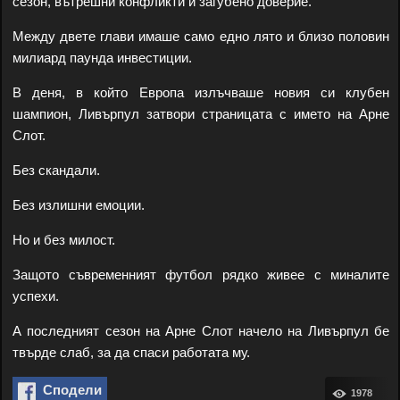
сезон, вътрешни конфликти и загубено доверие.
Между двете глави имаше само едно лято и близо половин
милиард паунда инвестиции.
В деня, в който Европа излъчваше новия си клубен
шампион, Ливърпул затвори страницата с името на Арне
Слот.
Без скандали.
Без излишни емоции.
Но и без милост.
Защото съвременният футбол рядко живее с миналите
успехи.
А последният сезон на Арне Слот начело на Ливърпул бе
твърде слаб, за да спаси работата му.
Сподели
1978