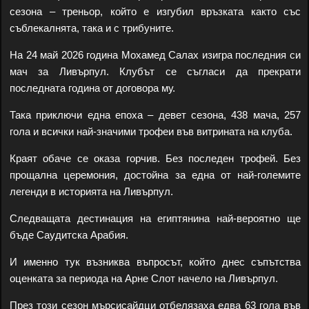
сезона – треньор, който е изгубил връзката както със
съблекалнята, така и с трибуните.
На 24 май 2026 година Мохамед Салах изигра последния си
мач за Ливърпул. Клубът се съгласи да прекрати
последната година от договора му.
Така приключи една епоха – девет сезона, 438 мача, 257
гола и всички най-значими трофеи във витрината на клуба.
Краят обаче се оказа горчив. Без последен трофей. Без
прощална церемония, достойна за една от най-големите
легенди в историята на Ливърпул.
Следващата дестинация на египтянина най-вероятно ще
бъде Саудитска Арабия.
И именно тук възниква въпросът, който днес съпътства
оценката за периода на Арне Слот начело на Ливърпул.
През този сезон мърсисайдци отбелязаха едва 63 гола във