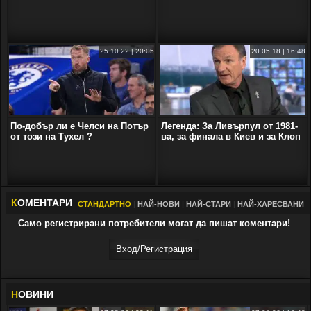
25.10.22 | 20:05
20.05.18 | 16:48
По-добър ли е Челси на Потър
Легенда: За Ливърпул от 1981-
от този на Тухел ?
ва, за финала в Киев и за Клоп
К
ОМЕНТАРИ
СТАНДАРТНО
|
НАЙ-НОВИ
|
НАЙ-СТАРИ
|
НАЙ-ХАРЕСВАНИ
Само регистрирани потребители могат да пишат коментари!
Вход/Регистрaция
Н
ОВИНИ