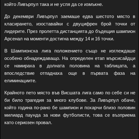
който Ливърпул така и не успя да се измъкне.
До декември Ливърпул заемаше едва шестото място в
класирането, изоставайки с двуцифрен брой точки от
лидерите. През пролетта дистанцията до бъдещия шампион
Арсенал на моменти достигна между 14 и 16 точки.
В Шампионска лига положението също не изглеждаше
особено обнадеждаващо. На определен етап мърсисайдци
се намираха в долната половина на таблицата, а
впоследствие отпаднаха още в първата фаза на
елиминациите.
Крайното пето място във Висшата лига само по себе си не
би било трагедия за много клубове. За Ливърпул обаче,
който година по-рано бе шампион и похарчи близо половин
милиард паунда за нови футболисти, това се възприема
като сериозен провал.