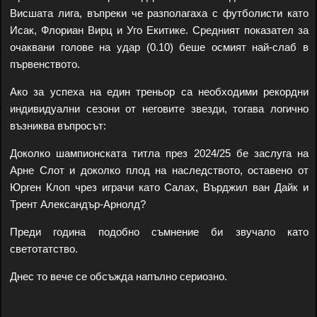
Висшата лига, въпреки че разполагаха с футболисти като
Исак, Флориан Вирц и Уго Екитике. Средният показател за
очаквани голове на удар (0.10) беше осмият най-слаб в
първенството.
Ако за успеха на един треньор са необходими рекордни
индивидуални сезони от неговите звезди, тогава логично
възниква въпросът:
Доколко шампионската титла през 2024/25 бе заслуга на
Арне Слот и доколко плод на наследството, оставено от
Юрген Клоп чрез играчи като Салах, Върджил ван Дайк и
Трент Александър-Арнолд?
Преди година подобно съмнение би звучало като
светотатство.
Днес то вече се обсъжда напълно сериозно.