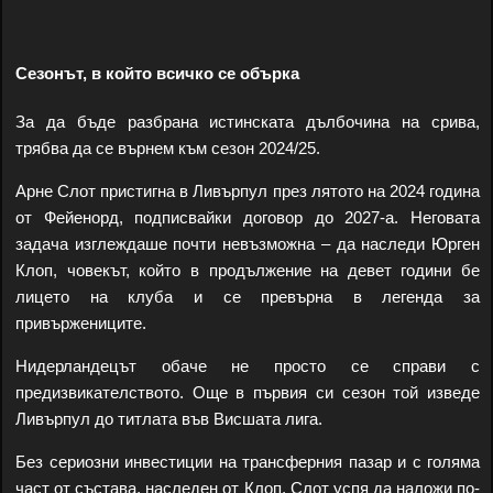
Сезонът, в който всичко се обърка
За да бъде разбрана истинската дълбочина на срива,
трябва да се върнем към сезон 2024/25.
Арне Слот пристигна в Ливърпул през лятото на 2024 година
от Фейенорд, подписвайки договор до 2027-а. Неговата
задача изглеждаше почти невъзможна – да наследи Юрген
Клоп, човекът, който в продължение на девет години бе
лицето на клуба и се превърна в легенда за
привържениците.
Нидерландецът обаче не просто се справи с
предизвикателството. Още в първия си сезон той изведе
Ливърпул до титлата във Висшата лига.
Без сериозни инвестиции на трансферния пазар и с голяма
част от състава, наследен от Клоп, Слот успя да наложи по-