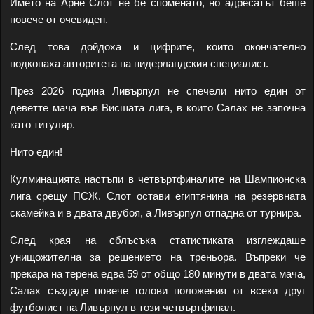
Името на Арне Слот не бе споменато, но адресатът беше
повече от очевиден.
След това дойдоха и цифрите, които окончателно
подкопаха авторитета на нидерландския специалист.
През 2026 година Ливърпул не спечели нито един от
деветте мача във Висшата лига, в които Салах не започна
като титуляр.
Нито един!
Кулминацията настъпи в четвъртфиналите на Шампионска
лига срещу ПСЖ. Слот остави египтянина на резервната
скамейка и в двата двубоя, а Ливърпул отпадна от турнира.
След края на сблъсъка статистиката изглеждаше
унищожителна за решението на треньора. Въпреки че
прекара на терена едва 59 от общо 180 минути в двата мача,
Салах създаде повече голови положения от всеки друг
футболист на Ливърпул в този четвъртфинал.