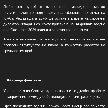
Любопитна подробност е, че новият мениджър няма да
получи пълен контрол върху трансферната политика на
клуба. Решаващата дума ще остане в ръцете на спортния
директор Ричард Хюз, който пристигна на "Анфийлд“ заедно
със Слот през 2024 година и запазва позицията си.
Това е ясен сигнал, че ръководството не смята за основен
проблем структурата на клуба, а конкретно работата на
треньорския щаб.
FSG срещу феновете
Уволнението на Слот извади на показ и по-дълбок проблем
– напрежението между собствениците и привържениците.
През последните години Fenway Sports Group все по-често