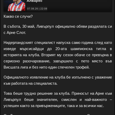
Алварес
07.08.26 | 22:08
Какво се случи?
В събота, 30 май, Ливърпул официално обяви раздялата си
с Арне Слот.
Нидерландският специалист напуска само година след като
изведе мърсисайдци до 20-ата шампионска титла в
историята на клуба. Вторият му сезон обаче се превърна в
сериозно разочарование, завършило с пето място във
Висшата лига и без нито един спечелен трофей.
Официалното изявление на клуба бе изпълнено с уважение
към работата на специалиста.
Това беше трудно решение за клуба. Приносът на Арне към
Ливърпул беше значителен, смислен и най-важното –
успешен както за привържениците, така и за всички нас.