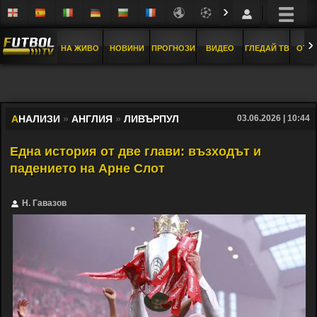
›
›
НА ЖИВО
НОВИНИ
ПРОГНОЗИ
ВИДЕО
ГЛЕДАЙ ТВ
ОТБ
А
НАЛИЗИ
»
АНГЛИЯ
»
ЛИВЪРПУЛ
03.06.2026 | 10:44
Една история от две глави: възходът и
падението на Арне Слот
Н. Гавазов