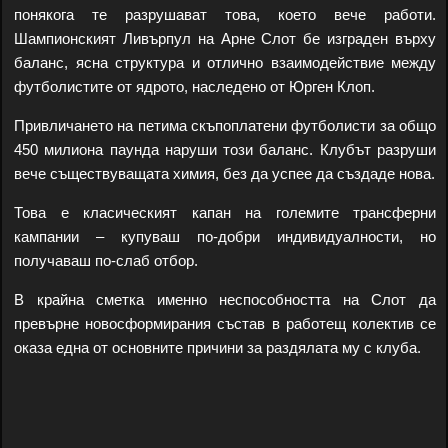
понякога те разрушават това, което вече работи.
Шампионският Ливърпул на Арне Слот бе изграден върху
баланс, ясна структура и отлично взаимодействие между
футболистите от ядрото, наследено от Юрген Клоп.
Привличането на петима скъпоплатени футболисти за общо
450 милиона паунда наруши този баланс. Клубът разруши
вече съществуващата химия, без да успее да създаде нова.
Това е класическият капан на големите трансферни
кампании – купуваш по-добри индивидуалности, но
получаваш по-слаб отбор.
В крайна сметка именно неспособността на Слот да
превърне новосформирания състав в работещ колектив се
оказа една от основните причини за раздялата му с клуба.