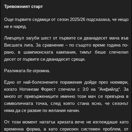
Тревожният старт
Още първите седмици от сезон 2025/26 подсказаха, че нещо
не е наред.
Ливърпул загуби шест от първите си дванадесет мача във
Висшата лига. За сравнение – по същото време година по-
рано, в шампионската кампания, тимът беше спечелил
десет от първите си дванадесет срещи.
Разликата бе огромна.
Едно от най-болезнените поражения дойде през ноември,
когато Нотингам Форест спечели с 3:0 на "Анфийлд“. За
много от привържениците именно този мач се превърна в
символичната точка, след която стана ясно, че сезонът
няма да се развие по желания начин.
От този момент нататък кризата вече не изглеждаше като
временна форма, а като сериозен системен проблем, от