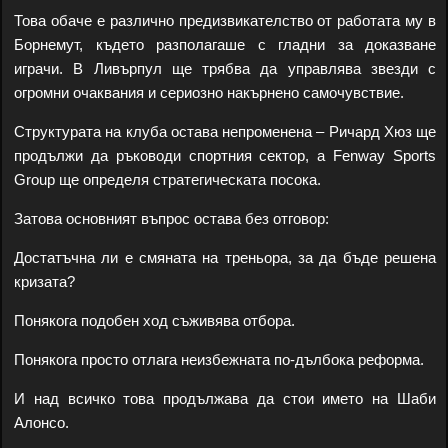
Това обаче е различно предизвикателство от работата му в
Борнемут, където разполагаше с гладни за доказване
играчи. В Ливърпул ще трябва да управлява звезди с
огромни очаквания и сериозно накърнено самочувствие.
Структурата на клуба остава непроменена – Ричард Хюз ще
продължи да ръководи спортния сектор, а Fenway Sports
Group ще определя стратегическата посока.
Затова основният въпрос остава без отговор:
Достатъчна ли е смяната на треньора, за да бъде решена
кризата?
Понякога подобен ход съживява отбора.
Понякога просто отлага неизбежната по-дълбока реформа.
И над всичко това продължава да стои името на Шаби
Алонсо.