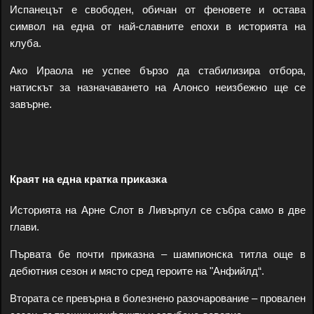
Испанецът е свободен, обичан от феновете и остава
символ на една от най-славните епохи в историята на
клуба.
Ако Ираола не успее бързо да стабилизира отбора,
натискът за назначаването на Алонсо неизбежно ще се
завърне.
Краят на една кратка приказка
Историята на Арне Слот в Ливърпул се събра само в две
глави.
Първата бе почти приказна – шампионска титла още в
дебютния сезон и място сред героите на "Анфийлд“.
Втората се превърна в болезнено разочарование – провален