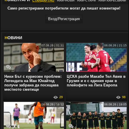
СТАНДАРТНО
|
НАЙ-НОВИ
|
НАЙ-СТАРИ
|
НАЙ-ХАРЕСВАНИ
Само регистрирани потребители могат да пишат коментари!
Вход/Регистрaция
Н
ОВИНИ
07.08.26 | 01:31
06.08.26 | 21:15
0
0
Ники Бът с куриозен проблем:
ЦСКА разби Макаби Тел Авив в
Легендата на Ман Юнайтед
Грузия и е с единия крак в
получи забрана да посещава
плейофите на Лига Европа
местното сметище
29
98
06.08.26 | 16:12
06.08.26 | 19:05
0
0