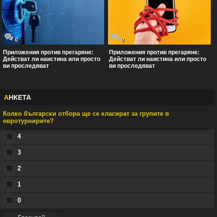
0
0
Приложения против прегаряне:
Приложения против прегаряне:
Действат ли наистина или просто
Действат ли наистина или просто
ви проследяват
ви проследяват
А
НКЕТА
Колко български отбора ще се класират за групите в
евротурнирите?
4
3
2
1
0