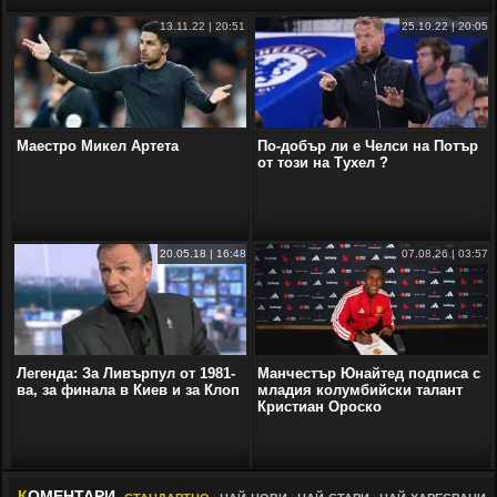
13.11.22 | 20:51
25.10.22 | 20:05
Маестро Микел Артета
По-добър ли е Челси на Потър
от този на Тухел ?
20.05.18 | 16:48
07.08.26 | 03:57
Легенда: За Ливърпул от 1981-
Манчестър Юнайтед подписа с
ва, за финала в Киев и за Клоп
младия колумбийски талант
Кристиан Ороско
К
ОМЕНТАРИ