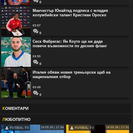
0
Манчестър Юнайтед подписа с младия
колумбийски талант Кристиан Ороско
03:57
0
Сеск Фабрегас: Ян Коуто ще ни даде
повече възможности по десния фланг
03:55
0
Италия обяви новия треньорски щаб на
националния отбор
03:49
0
К
ОМЕНТАРИ
Л
ЮБОПИТНО
19.05.26 | 17:34
19.05.26 | 17:31
FUTBOL-TV
FUTBOL-TV