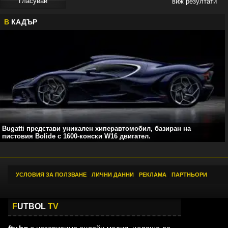
виж резултати
В
КАДЪР
Bugatti представи уникален хиперавтомобил, базиран на
пистовия Bolide с 1600-конски W16 двигател.
УСЛОВИЯ ЗА ПОЛЗВАНЕ
|
ЛИЧНИ ДАННИ
|
РЕКЛАМА
|
ПАРТНЬОРИ
F
UTBOL
TV