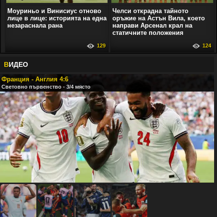
Моуриньо и Винисиус отново
Челси открадна тайното
лице в лице: историята на една
оръжие на Астън Вила, което
незараснала рана
направи Арсенал крал на
статичните положения
129
124
В
ИДЕО
Франция - Англия 4:6
Световно първенство - 3/4 място