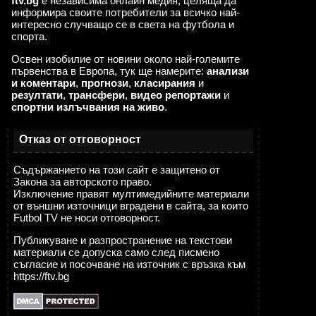
ftv.bg
е независима онлайн медия, целяща да
информира своите потребители за всичко най-
интересно случващо се в света на футбола и
спорта.
Освен изобилие от новини около най-големите
първенства в Европа, тук ще намерите:
анализи
и коментари
,
прогнози
,
класирания
и
резултати
,
трансфери
,
видео репортажи
и
спортни излъчвания на живо
.
Отказ от отговорност
Съдържанието на този сайт е защитено от
Закона за авторското право.
Изключение правят мултимедийните материали
от външни източници вградени в сайта, за които
Futbol TV не носи отговорност.
Публикуване и разпространение на текстови
материали се допуска само след писмено
съгласие и посочване на източник с връзка към
https://ftv.bg