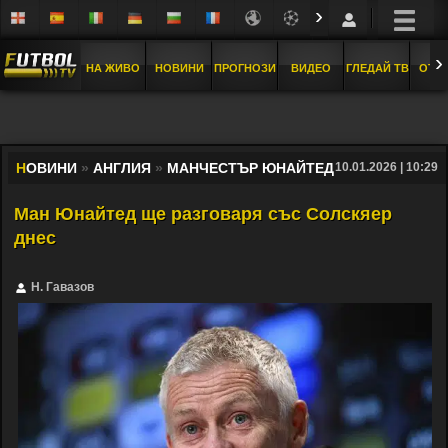
›
›
НА ЖИВО
НОВИНИ
ПРОГНОЗИ
ВИДЕО
ГЛЕДАЙ ТВ
ОТБ
Н
ОВИНИ
»
АНГЛИЯ
»
МАНЧЕСТЪР ЮНАЙТЕД
10.01.2026 | 10:29
Ман Юнайтед ще разговаря със Солскяер
днес
Н. Гавазов