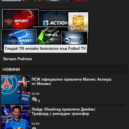
Гледай ТВ онлайн безплатно във Futbol TV
-
Бетано Рейтинг
Н
ОВИНИ
ПСЖ официално привлече Магнес Аклиуш
от Монако
04:00
0
Лийдс Юнайтед привлече Джеймс
Трафорд с рекорден трансфер
03:58