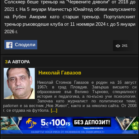
Солскяер беше треньор на "Червените дяволи“ от 2018 до
2021 г. На 5 януари Манчестър Юнайтед обяви напускането
на Рубен Аморим като старши треньор. Португалският
треньор ръководеше клуба от 11 ноември 2024 г. до 5 януари
2026 г.
Сподели
241
З
А АВТОРА
Николай Гавазов
Николай Стоянов Гавазов е роден на 16 август
1967г. в град Пловдив. Завърша висшето си
образование във Велико Търново, специалност
история и педагогика, а по-късно учи психология.
Започва като журналист по политически теми,
работил е за вестник „Нов Живот”, както и за няколко сайта. От 2008
г. се отдава на футбола.
[...]