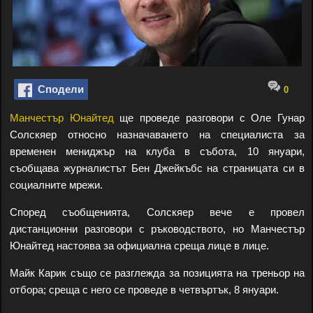
Сподели
0
Манчестър Юнайтед
ще проведе разговори с Оле Гунар
Солскяер относно назначаването на специалиста за
временен мениджър на клуба в събота, 10 януари,
съобщава журналистът Бен Джейкъбс на страницата си в
социалните мрежи.
Според съобщенията, Солскяер вече е провел
дистанционни разговори с ръководството, но Манчестър
Юнайтед настоява за официална среща лице в лице.
Майк Карик също се разглежда за позицията на треньор на
отбора; среща с него се проведе в четвъртък, 8 януари.