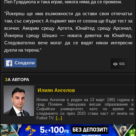
Пеп Гуардиола и така играе, никога няма да се промени.
"Йокереш ще има възможности да остави своя отпечатък
там, със сигурност. А първият мач от сезона ще бъде тест за
всички: Аморим срещу Артета, Юнайтед срещу Арсенал,
Йокереш срещу Шешко — новата деветка на Юнайтед.
Следователно вече могат да се видят някои интересни
дуели на терена.“
Сподели
531
З
А АВТОРА
Илиян Ангелов
Илиян Ангелов е роден на 13 март 1991 година в
град Плевен. Завършва висше образование в
Софийски университет, като по време на
следването си през 2010 става част от екипа на
Futbol TV.
[...]