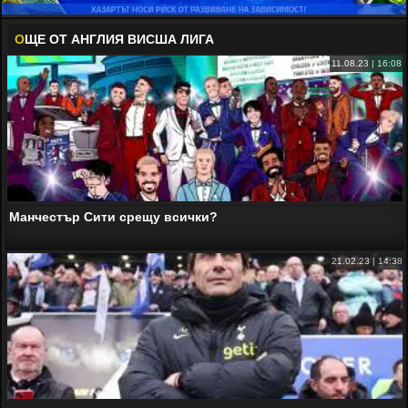
О
ЩЕ ОТ АНГЛИЯ ВИСША ЛИГА
11.08.23 | 16:08
Манчестър Сити срещу всички?
21.02.23 | 14:38