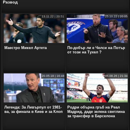
Развод
13.11.22 | 20:51
25.10.22 | 20:05
Маестро Микел Артета
По-добър ли е Челси на Потър
от този на Тухел ?
20.05.18 | 16:48
06.08.26 | 21:34
Легенда: За Ливърпул от 1981-
Родри обърна гръб на Реал
ва, за финала в Киев и за Клоп
Мадрид, даде зелена светлина
за трансфер в Барселона