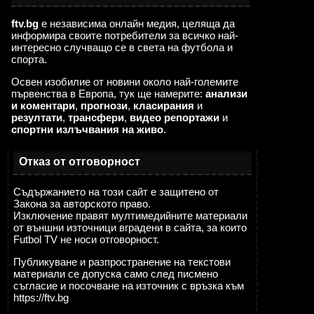
ftv.bg
е независима онлайн медия, целяща да
информира своите потребители за всичко най-
интересно случващо се в света на футбола и
спорта.
Освен изобилие от новини около най-големите
първенства в Европа, тук ще намерите:
анализи
и коментари
,
прогнози
,
класирания
и
резултати
,
трансфери
,
видео репортажи
и
спортни излъчвания на живо
.
Отказ от отговорност
Съдържанието на този сайт е защитено от
Закона за авторското право.
Изключение правят мултимедийните материали
от външни източници вградени в сайта, за които
Futbol TV не носи отговорност.
Публикуване и разпространение на текстови
материали се допуска само след писмено
съгласие и посочване на източник с връзка към
https://ftv.bg