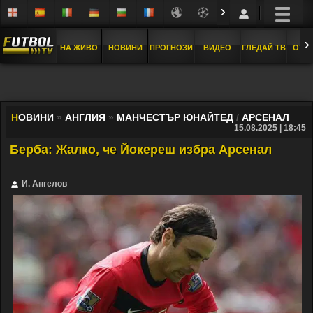
›
›
НА ЖИВО
НОВИНИ
ПРОГНОЗИ
ВИДЕО
ГЛЕДАЙ ТВ
ОТБ
Н
ОВИНИ
»
АНГЛИЯ
»
МАНЧЕСТЪР ЮНАЙТЕД
/
АРСЕНАЛ
15.08.2025 | 18:45
Берба: Жалко, че Йокереш избра Арсенал
И. Ангелов