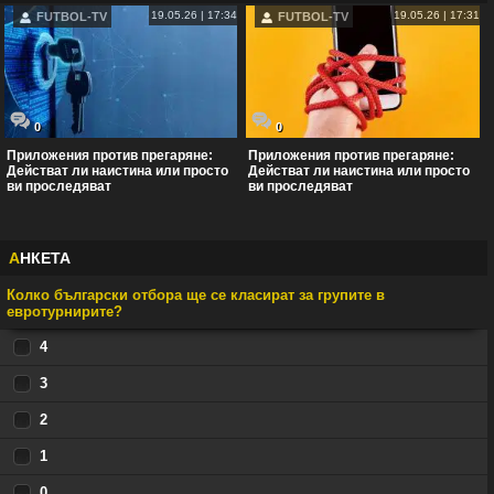
19.05.26 | 17:34
19.05.26 | 17:31
FUTBOL-TV
FUTBOL-TV
0
0
Приложения против прегаряне:
Приложения против прегаряне:
Действат ли наистина или просто
Действат ли наистина или просто
ви проследяват
ви проследяват
А
НКЕТА
Колко български отбора ще се класират за групите в
евротурнирите?
4
3
2
1
0