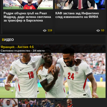
0
0
Родри обърна гръб на Реал
КАФ застана зад Инфантино
Мадрид, даде зелена светлина
след извинението на ФИФА
за трансфер в Барселона
119
53
В
ИДЕО
Франция - Англия 4:6
Световно първенство - 3/4 място