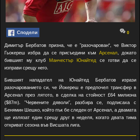
Сподели
0
Димитър Бербатов призна, че е "разочарован“, че Виктор
Гьокереш избра да се присъедини към
Арсенал
, докато
бившият му клуб
Манчестър Юнайтед
се готви да се
изправи срещу него.
Бившият нападател на Юнайтед Бербатов изрази
разочарованието си, че Йокереш е предпочел трансфер в
Арсенал през лятото, в сделка на стойност £64 милиона
($87m). "Червените дяволи", разбира се, подписаха с
Бенямин Шешко, който пък бе следен от Арсенал, а двамата
ще излязат един срещу друг в неделя, когато двата тима
откриват сезона във Висшата лига.