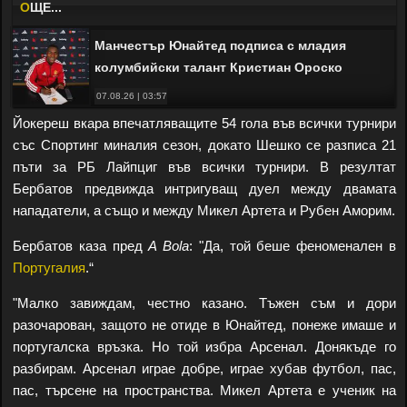
O
ЩЕ...
Манчестър Юнайтед подписа с младия
колумбийски талант Кристиан Ороско
07.08.26 | 03:57
Йокереш вкара впечатляващите 54 гола във всички турнири
със Спортинг миналия сезон, докато Шешко се разписа 21
пъти за РБ Лайпциг във всички турнири. В резултат
Бербатов предвижда интригуващ дуел между двамата
нападатели, а също и между Микел Артета и Рубен Аморим.
Бербатов каза пред
A Bola
: "Да, той беше феноменален в
Португалия
.“
"Малко завиждам, честно казано. Тъжен съм и дори
разочарован, защото не отиде в Юнайтед, понеже имаше и
португалска връзка. Но той избра Арсенал. Донякъде го
разбирам. Арсенал играе добре, играе хубав футбол, пас,
пас, търсене на пространства. Микел Артета е ученик на