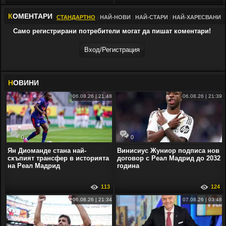
К
ОМЕНТАРИ
СТАНДАРТНО
|
НАЙ-НОВИ
|
НАЙ-СТАРИ
|
НАЙ-ХАРЕСВАНИ
Само регистрирани потребители могат да пишат коментари!
Вход/Регистрaция
Н
ОВИНИ
06.08.26 | 21:48
06.08.26 | 21:39
0
0
Ян Диоманде стана най-
Винисиус Жуниор подписа нов
скъпият трансфер в историята
договор с Реал Мадрид до 2032
на Реал Мадрид
година
113
124
06.08.26 | 21:34
07.08.26 | 03:48