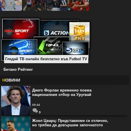
Гледай ТВ онлайн безплатно във Futbol TV
-
Бетано Рейтинг
Н
ОВИНИ
Диего Форлан временно поема
националния отбор на Уругвай
09:44
0
Жоел Цварц: Представихме се отлично,
но трябва да довършим започнатото