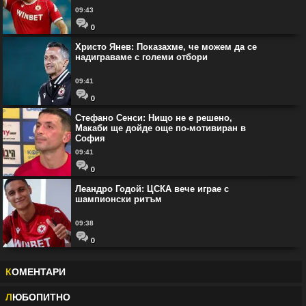
09:43
0
Христо Янев: Показахме, че можем да се
надиграваме с големи отбори
09:41
0
Стефано Сенси: Нищо не е решено,
Макаби ще дойде още по-мотивиран в
София
09:41
0
Леандро Годой: ЦСКА вече играе с
шампионски ритъм
09:38
0
К
ОМЕНТАРИ
Л
ЮБОПИТНО