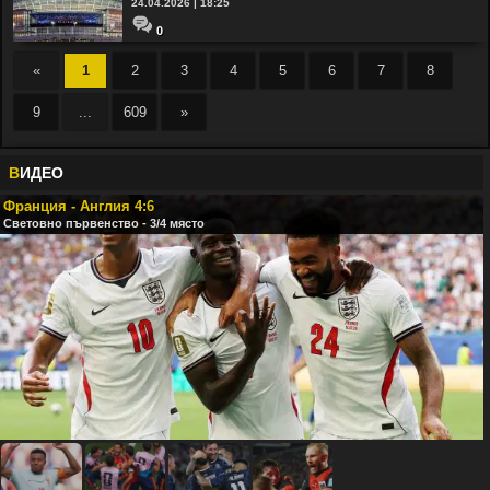
24.04.2026 | 18:25
0
«
1
2
3
4
5
6
7
8
9
...
609
»
В
ИДЕО
Франция - Англия 4:6
Световно първенство - 3/4 място