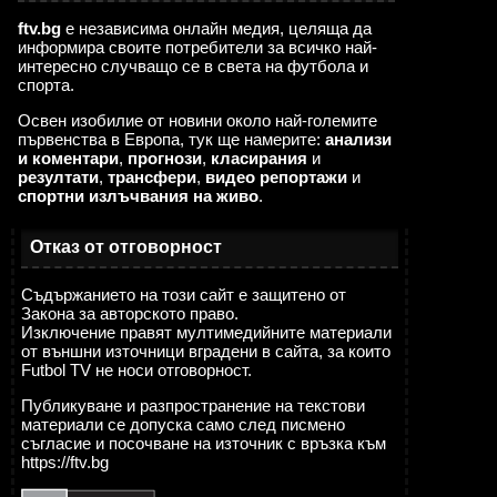
ftv.bg
е независима онлайн медия, целяща да
информира своите потребители за всичко най-
интересно случващо се в света на футбола и
спорта.
Освен изобилие от новини около най-големите
първенства в Европа, тук ще намерите:
анализи
и коментари
,
прогнози
,
класирания
и
резултати
,
трансфери
,
видео репортажи
и
спортни излъчвания на живо
.
Отказ от отговорност
Съдържанието на този сайт е защитено от
Закона за авторското право.
Изключение правят мултимедийните материали
от външни източници вградени в сайта, за които
Futbol TV не носи отговорност.
Публикуване и разпространение на текстови
материали се допуска само след писмено
съгласие и посочване на източник с връзка към
https://ftv.bg