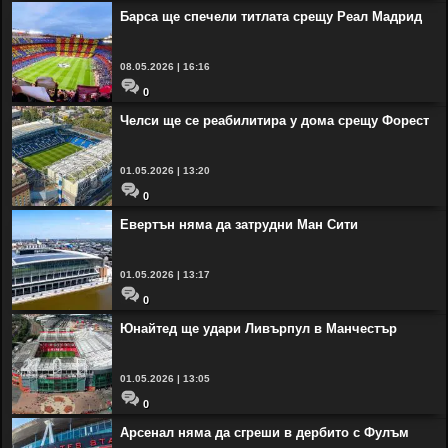
Барса ще спечели титлата срещу Реал Мадрид
08.05.2026 | 16:16
0
Челси ще се реабилитира у дома срещу Форест
01.05.2026 | 13:20
0
Евертън няма да затрудни Ман Сити
01.05.2026 | 13:17
0
Юнайтед ще удари Ливърпул в Манчестър
01.05.2026 | 13:05
0
Арсенал няма да сгреши в дербито с Фулъм