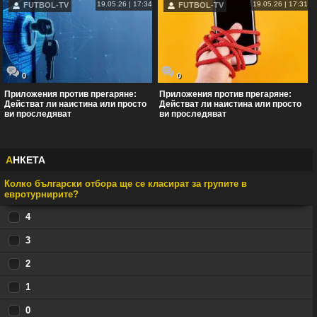
19.05.26 | 17:34
19.05.26 | 17:31
FUTBOL-TV
FUTBOL-TV
0
0
Приложения против прегаряне:
Приложения против прегаряне:
Действат ли наистина или просто
Действат ли наистина или просто
ви проследяват
ви проследяват
А
НКЕТА
Колко български отбора ще се класират за групите в
евротурнирите?
4
3
2
1
0