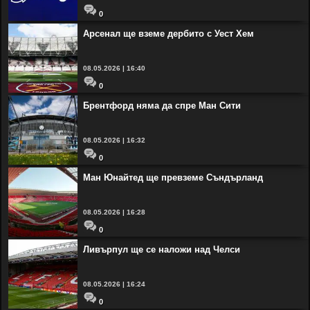
0
Арсенал ще вземе дербито с Уест Хем
08.05.2026 | 16:40
0
Брентфорд няма да спре Ман Сити
08.05.2026 | 16:32
0
Ман Юнайтед ще превземе Съндърланд
08.05.2026 | 16:28
0
Ливърпул ще се наложи над Челси
08.05.2026 | 16:24
0