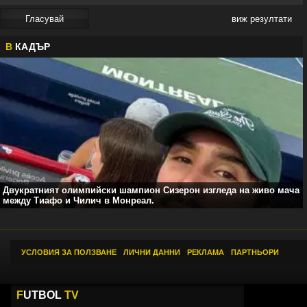
виж резултати
В
КАДЪР
Двукратният олимпийски шампион Сизерон изгледа на живо мача
между Тиафо и Чилич в Монреал.
УСЛОВИЯ ЗА ПОЛЗВАНЕ
|
ЛИЧНИ ДАННИ
|
РЕКЛАМА
|
ПАРТНЬОРИ
F
UTBOL
TV