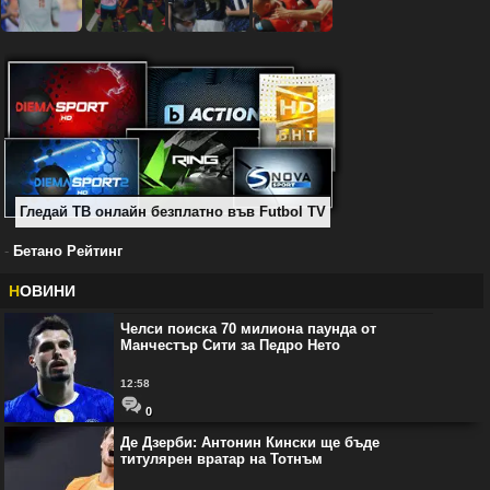
Гледай ТВ онлайн безплатно във Futbol TV
-
Бетано Рейтинг
Н
ОВИНИ
Челси поиска 70 милиона паунда от
Манчестър Сити за Педрo Нето
12:58
0
Де Дзерби: Антонин Кински ще бъде
титулярен вратар на Тотнъм