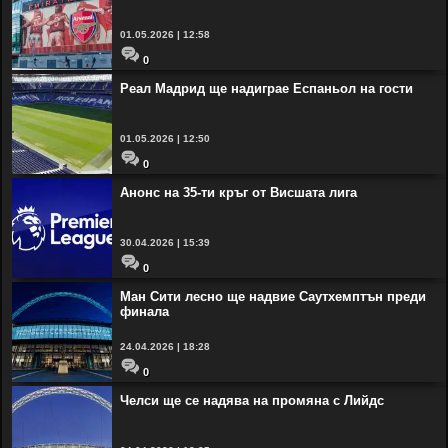
01.05.2026 | 12:58
0
Реал Мадрид ще надиграе Еспаньол на гости
01.05.2026 | 12:50
0
Анонс на 35-ти кръг от Висшата лига
30.04.2026 | 15:39
0
Ман Сити лесно ще надвие Саутхемптън преди
финала
24.04.2026 | 18:28
0
Челси ще се надява на промяна с Лийдс