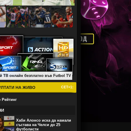
й ТВ онлайн безплатно във Futbol TV
УЛТАТИ НА ЖИВО
СЕТ+1:
 Рейтинг
НИ
Хаби Алонсо иска да намали
състава на Челси до 25
футболисти