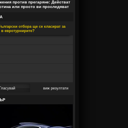
ения против прегаряне: Действат
стина или просто ви проследяват
А
ългарски отбора ще се класират за
е в евротурнирите?
виж резултати
ЪР