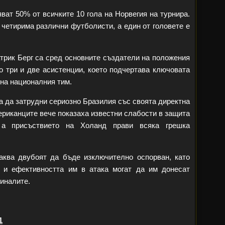
ат 50% от всичките 10 гола на Норвегия на турнира.
 четирима различни футболисти, а един от головете е
рик Берг са сред основните създатели на положения
о три и две асистенции, което подчертава ключовата
 на националния тим.
а да затрудни сериозно Бразилия със своята директна
ериканците вече показаха известни слабости в защита
 а присъствието на Холанд прави всяка грешка
аква двубоят да бъде изключително оспорван, като
 и ефективността им в атака могат да им донесат
иналите.
1