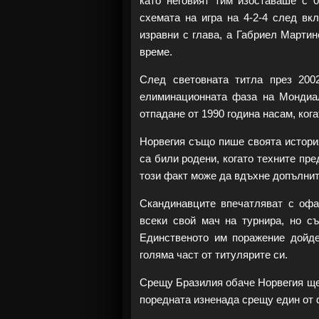
като неговият тим изоставаше с 0
схемата на игра на 4-2-4 след вк
изравни с глава, а Габриел Марти
време.
След световната титла през 200
елиминационната фаза на Мондиал
отпадане от 1990 година насам, ко
Норвегия също пише своята истори
са били родени, когато техните пр
този факт може да вдъхне допълнит
Скандинавците впечатляват с офан
всеки свой мач на турнира, но с
Единственото им поражение дой
голяма част от титулярите си.
Срещу Бразилия обаче Норвегия ще 
поредната изненада срещу един от 