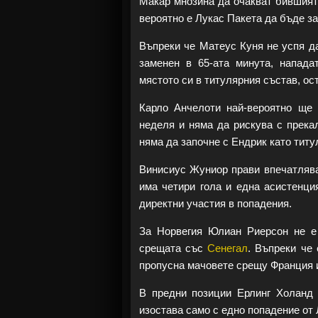
Макар мнозина да очакват бившия
вероятно е Лукас Пакета да бъде з
Въпреки че Матеус Куня не успя да
заменен в 65-ата минута, напад
мястото си в титулярния състав, о
Карло Анчелоти най-вероятно ще 
неделя и няма да рискува с прека
няма да започне с Ендрик като титу
Винисиус Жуниор прави впечатлява
има четири гола и една асистенци
директни участия в попадения.
За Норвегия Юлиан Риерсон не е 
срещата със
Сенегал
. Въпреки че
пропусна мачовете срещу Франция и
В предни позиции Ерлинг Холанд 
изостава само с едно попадение от