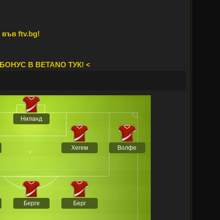
във ftv.bg!
БОНУС В BETANO ТУК! <
Ниланд
Хегем
Волфе
Берге
Берг