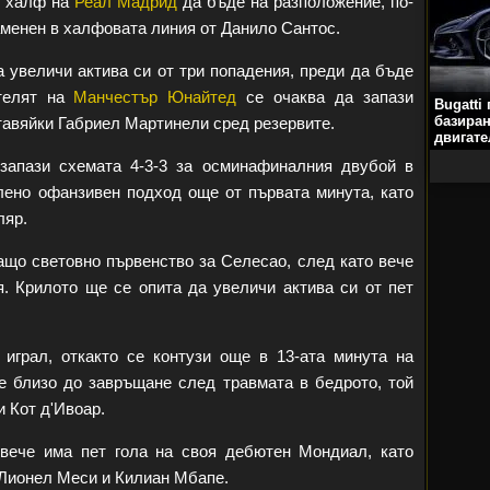
т халф на
Реал Мадрид
да бъде на разположение, по-
аменен в халфовата линия от Данило Сантос.
 увеличи актива си от три попадения, преди да бъде
ателят на
Манчестър Юнайтед
се очаква да запази
Bugatti
базиран
ставяйки Габриел Мартинели сред резервите.
двигате
запази схемата 4-3-3 за осминафиналния двубой в
лено офанзивен подход още от първата минута, като
ляр.
що световно първенство за Селесао, след като вече
я. Крилото ще се опита да увеличи актива си от пет
играл, откакто се контузи още в 13-ата минута на
 е близо до завръщане след травмата в бедрото, той
 Кот д'Ивоар.
вече има пет гола на своя дебютен Мондиал, като
 Лионел Меси и Килиан Мбапе.