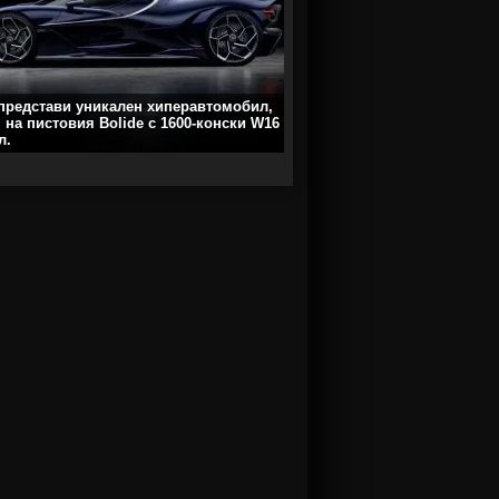
 представи уникален хиперавтомобил,
 на пистовия Bolide с 1600-конски W16
л.