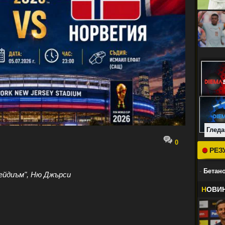
Гледа
0
РЕЗ
-
Бетано
ейдиъм", Ню Джърси
Н
ОВИ