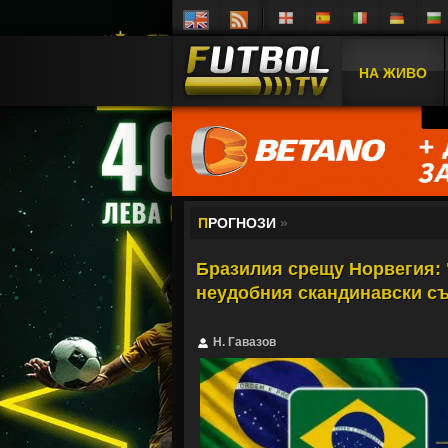
НА ЖИВО
П
РОГНОЗИ
»
Бразилия срещу Норвегия:
неудобния скандинавски с
Н. Гавазов