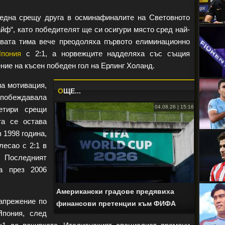
 една срещу друга в осминафиналите на Световното
йф“, като победителят ще си осигури място сред най-
Двата тима вече преодоляха първото елиминационно
пония
с 2:1, а норвежците надделяха със същия
ние на късен победен гол на Ерлинг Холанд.
а мотивация,
O
ЩЕ...
побеждавала
04.08.26 | 15:16
етири срещи
та се остава
 1998 година,
лесао с 2:1 в
. Последният
а през 2006
Американски градове предявиха
апрежение по
финансови претенции към ФИФА
пония, след