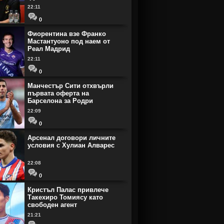
22:11
0
Фиорентина взе Франко
Мастантуоно под наем от
Реал Мадрид
22:11
0
Манчестър Сити отхвърли
първата оферта на
Барселона за Родри
22:09
0
Арсенал договори личните
условия с Хулиан Алварес
22:08
0
Кристъл Палас привлече
Такехиро Томиясу като
свободен агент
21:21