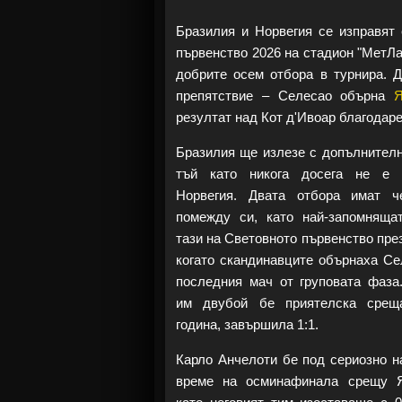
Бразилия и Норвегия се изправят
първенство 2026 на стадион "МетЛа
добрите осем отбора в турнира. 
препятствие – Селесао обърна
Я
резултат над Кот д'Ивоар благодаре
Бразилия ще излезе с допълнителн
тъй като никога досега не е 
Норвегия. Двата отбора имат ч
помежду си, като най-запомняща
тази на Световното първенство през
когато скандинавците обърнаха Се
последния мач от груповата фаза
им двубой бе приятелска срещ
година, завършила 1:1.
Карло Анчелоти бе под сериозно н
време на осминафинала срещу Я