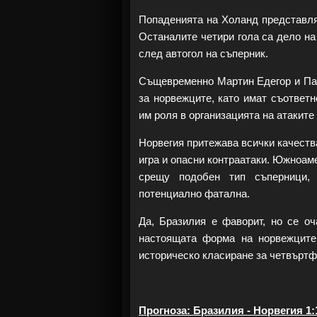
Попаденията на Холанд представляв
Останалите четири гола са дело на
след автогол на съперник.
Същевременно Мартин Едегор и Пат
за норвежците, като имат съответн
им роля в организацията на атаките
Норвегия притежава всички качеств
игра и опасни контраатаки. Южноам
срещу подобен тип съперници,
потенциално фатална.
Да, Бразилия е фаворит, но се оч
настоящата форма на норвежците
историческо класиране за четвъртф
Прогноза: Бразилия - Норвегия 1: