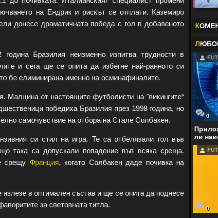
:1 до почивката. Италианският специалист промени
лючването на Ендрик и рискът се отплати. Каземиро
нели донесе драматичната победа с гол в добавеното
К
ОМЕ
Л
ЮБО
2 година Бразилия неизменно изпитва трудности в
FUT
ите и сега ще се опита да избегне най-ранното си
гато бе елиминирана именно на осминафиналите.
я. Малцина от настоящите футболисти на "викингите“
едшественици победиха Бразилия през 1998 година, но
0
елно самочувствие на отбора на Стале Солбакен.
Прилож
ли наи
зивния си стил на игра. Те са отбелязали гол във
ъщо така са допускали попадение във всяка среща.
FUT
де срещу
Франция
, когато Солбакен даде почивка на
излезе в оптимален състав и ще се опита да поднесе
фаворитите за световната титла.
0