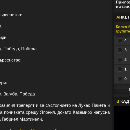
Прилож
ли наи
ървенство:
А
НКЕТ
а
Колко б
групит
ири:
4
а, Победа, Победа
3
ървенство:
2
1
0
ири:
, Загуба, Победа
В
КАД
разилия треперят и за състоянието на Лукас Пакета и
а почивката срещу Япония, докато Каземиро напусна
а Габриел Мартинели.