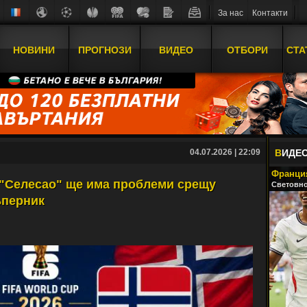
За нас
Контакти
НОВИНИ
ПРОГНОЗИ
ВИДЕО
ОТБОРИ
СТА
04.07.2026 | 22:09
В
ИДЕ
Франция
 "Селесао" ще има проблеми срещу
Световно
ъперник