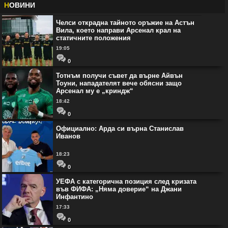
Н
ОВИНИ
Челси открадна тайното оръжие на Астън
Вила, което направи Арсенал крал на
статичните положения
19:05
0
Тотнъм получи съвет да върне Айвън
Тоуни, нападателят вече обясни защо
Арсенал му е „криндж“
18:42
0
Официално: Арда си върна Станислав
Иванов
18:23
0
УЕФА с категорична позиция след кризата
във ФИФА: „Няма доверие“ на Джани
Инфантино
17:33
0