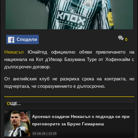
Сподели
0
Нюкасъл
Юнайтед официално обяви привличането на
национала на Кот д'Ивоар Базумана Туре от Хофенхайм с
дългосрочен договор.
От английския клуб не разкриха срока на контракта, но
подчертаха, че споразумението е дългосрочно.
O
ЩЕ...
Арсенал озадачи Нюкасъл с подхода си при
преговорите за Бруно Гимараеш
05.08.26 | 15:35