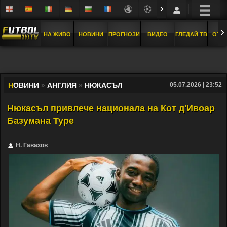
›
›
НА ЖИВО
НОВИНИ
ПРОГНОЗИ
ВИДЕО
ГЛЕДАЙ ТВ
ОТБ
Н
ОВИНИ
»
АНГЛИЯ
»
НЮКАСЪЛ
05.07.2026 | 23:52
Нюкасъл привлече национала на Кот д'Ивоар
Базумана Туре
Н. Гавазов