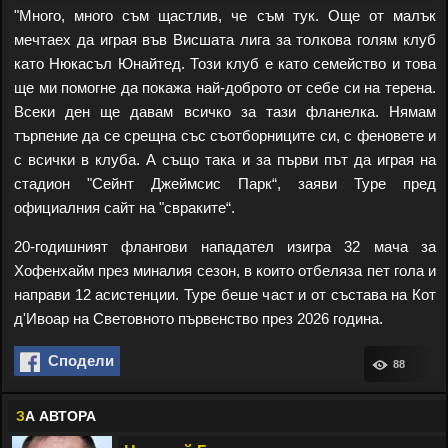
"Много, много съм щастлив, че съм тук. Още от малък
мечтаех да играя във Висшата лига за толкова голям клуб
като Нюкасъл Юнайтед. Този клуб е като семейство и това
ще ми помогне да покажа най-доброто от себе си на терена.
Всеки ден ще давам всичко за тази фланелка. Нямам
търпение да се срещна със съотборниците си, с феновете и
с всички в клуба. А също така и за първи път да играя на
стадион "Сейнт Джеймсис Парк“, заяви Туре пред
официалния сайт на "свраките“.
20-годишният флангови нападател изигра 32 мача за
Хофенхайм през миналия сезон, в които отбеляза пет гола и
направи 12 асистенции. Туре беше част и от състава на Кот
д'Ивоар на Световното първенство през 2026 година.
Сподели
88
З
А АВТОРА