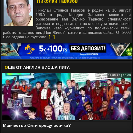
Николай Гавазов
Николай Стоянов Гавазов е роден на 16 август
1967г. в град Пловдив. Завърша висшето си
образование във Велико Търново, специалност
история и педагогика, а по-късно учи психология.
Започва като журналист по политически теми,
работил е за вестник „Нов Живот”, както и за няколко сайта. От 2008
г. се отдава на футбола.
[...]
О
ЩЕ ОТ АНГЛИЯ ВИСША ЛИГА
11.08.23 | 16:08
Манчестър Сити срещу всички?