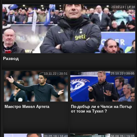
21.02.23 | 14:38
Развод
13.11.22 | 20:51
25.10.22 | 20:05
Маестро Микел Артета
По-добър ли е Челси на Потър
от този на Тухел ?
20.05.18 | 16:48
06.08.26 | 19:05