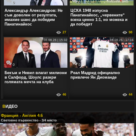
0
0
Александър Александров: Не
ЦСКА 1948 изпусна
съм доволен от резултата,
Панатинайкос, „червените“
имахме шанс да победим
взеха ценно 1:1, но можеха и
Панатинайкос
да победят
27
98
06.08.26 | 15:32
06.08.26 | 17:16
0
0
Бекъм и Невил влагат милиони
Реал Мадрид официално
в Салфорд, Шоулс разкри
привлече Ян Диоманде
голямата мечта на клуба
46
44
В
ИДЕО
Франция - Англия 4:6
Световно първенство - 3/4 място