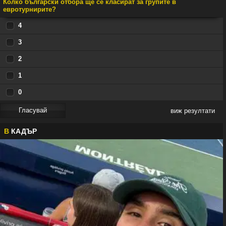
Колко български отбора ще се класират за групите в
евротурнирите?
4
3
2
1
0
виж резултати
В
КАДЪР