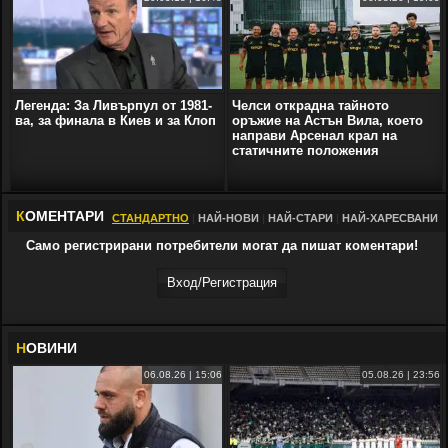
Легенда: За Ливърпул от 1981-
Челси открадна тайното
ва, за финала в Киев и за Клоп
оръжие на Астън Вила, което
направи Арсенал крал на
статичните положения
К
ОМЕНТАРИ
СТАНДАРТНО
|
НАЙ-НОВИ
|
НАЙ-СТАРИ
|
НАЙ-ХАРЕСВАНИ
Само регистрирани потребители могат да пишат коментари!
Вход/Регистрaция
Н
ОВИНИ
06.08.26 | 15:06
05.08.26 | 23:56