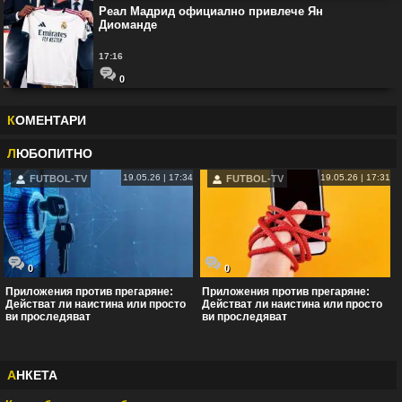
Реал Мадрид официално привлече Ян
Диоманде
17:16
0
К
ОМЕНТАРИ
Л
ЮБОПИТНО
19.05.26 | 17:34
19.05.26 | 17:31
FUTBOL-TV
FUTBOL-TV
0
0
Приложения против прегаряне:
Приложения против прегаряне:
Действат ли наистина или просто
Действат ли наистина или просто
ви проследяват
ви проследяват
А
НКЕТА