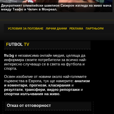
Двукратният олимпийски шампион Сизерон изгледа на живо мача
между Тиафо и Чилич в Монреал.
УСЛОВИЯ ЗА ПОЛЗВАНЕ
|
ЛИЧНИ ДАННИ
|
РЕКЛАМА
|
ПАРТНЬОРИ
F
UTBOL
TV
ftv.bg
е независима онлайн медия, целяща да
информира своите потребители за всичко най-
интересно случващо се в света на футбола и
спорта.
Освен изобилие от новини около най-големите
първенства в Европа, тук ще намерите:
анализи
и коментари
,
прогнози
,
класирания
и
резултати
,
трансфери
,
видео репортажи
и
спортни излъчвания на живо
.
Отказ от отговорност