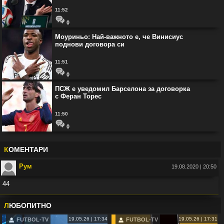
11:52
0
Моуриньо: Най-важното е, че Винисиус
поднови договора си
11:51
0
ПСЖ е уведомил Барселона за договорка
с Феран Торес
11:50
0
К
ОМЕНТАРИ
Рум
19.08.2020 | 20:50
44
Във:
Рио Фърдинанд: Джуд Белингам ще спечели Златната топка
Л
ЮБОПИТНО
19.05.26 | 17:34
19.05.26 | 17:31
FUTBOL-TV
FUTBOL-TV