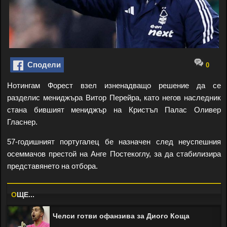
Сподели
0
Нотингам Форест взел изненадващо решение да се
разделис мениджъра Витор Перейра, като негов наследник
стана бившият мениджър на Кристъл Палас Оливер
Гласнер.
57-годишният португалец бе назначен след неуспешния
осеммачов престой на Анге Постекоглу, за да стабилизира
представянето на отбора.
O
ЩЕ...
Челси готви офанзива за Диого Коща