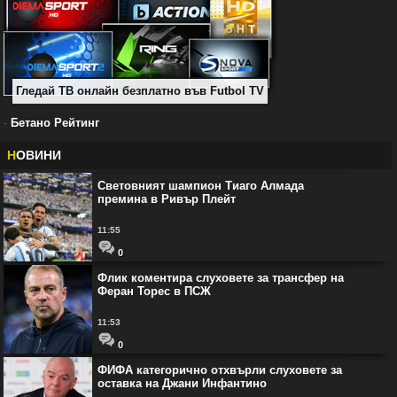
Гледай ТВ онлайн безплатно във Futbol TV
-
Бетано Рейтинг
Н
ОВИНИ
Световният шампион Тиаго Алмада
премина в Ривър Плейт
11:55
0
Флик коментира слуховете за трансфер на
Феран Торес в ПСЖ
11:53
0
ФИФА категорично отхвърли слуховете за
оставка на Джани Инфантино