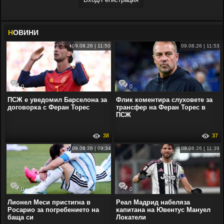
Н
ОВИНИ
09.08.26 | 11:50
09.08.26 | 11:53
0
0
ПСЖ е уведомил Барселона за
Флик коментира слуховете за
договорка с Феран Торес
трансфер на Феран Торес в
ПСЖ
38
37
09.08.26 | 09:34
09.08.26 | 11:39
0
0
Лионел Меси пристигна в
Реал Мадрид набеляза
Росарио за погребението на
капитана на Ювентус Мануел
баща си
Локатели