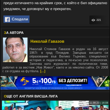
преди изтичането на крайния срок, с който е бил официално
уведомен, че договорът му е прекратен.
Сподели
221
З
А АВТОРА
Николай Гавазов
Николай Стоянов Гавазов е роден на 16 август
1967г. в град Пловдив. Завърша висшето си
образование във Велико Търново, специалност
история и педагогика, а по-късно учи психология.
Започва като журналист по политически теми,
работил е за вестник „Нов Живот”, както и за няколко сайта. От 2008
г. се отдава на футбола.
[...]
О
ЩЕ ОТ АНГЛИЯ ВИСША ЛИГА
11.08.23 | 16:08