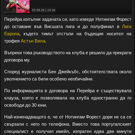
05.08.26 | 15:34
Перейра изпълни задачата си, като изведе Нотингам Форест
до оставане във Висшата лига и до полуфинал в
Лига
Европа
, където тимът отстъпи на бъдещия носител на
трофея
Астън Вила
.
Въпреки това ръководството на клуба е решило да прекрати
договора му.
Според журналиста Бен Джейкъбс, обстоятелствата около
уволнението са били особено необичайни.
По информацията в договора на Перейра е съществувала
клауза, която е позволявала на клуба едностранно да го
освободи до 30 юни.
Най-изненадващото е, че от Нотингам Форест дори не са се
свързали с него по телефона. Вместо това португалският
специалист е получил имейл, изпратен едва две минути