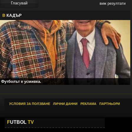
виж резултати
В
КАДЪР
Футболът е усмивка.
УСЛОВИЯ ЗА ПОЛЗВАНЕ
|
ЛИЧНИ ДАННИ
|
РЕКЛАМА
|
ПАРТНЬОРИ
F
UTBOL
TV