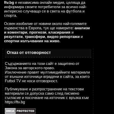
ftv.bg
е независима онлайн медия, целяща да
информира своите потребители за всичко най-
интересно случващо се в света на футбола и
спорта.
Освен изобилие от новини около най-големите
първенства в Европа, тук ще намерите:
анализи
и коментари
,
прогнози
,
класирания
и
резултати
,
трансфери
,
видео репортажи
и
спортни излъчвания на живо
.
Отказ от отговорност
Съдържанието на този сайт е защитено от
Закона за авторското право.
Изключение правят мултимедийните материали
от външни източници вградени в сайта, за които
Futbol TV не носи отговорност.
Публикуване и разпространение на текстови
материали се допуска само след писмено
съгласие и посочване на източник с връзка към
https://ftv.bg