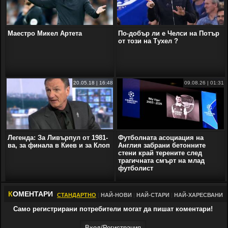
Маестро Микел Артета
По-добър ли е Челси на Потър
от този на Тухел ?
20.05.18 | 16:48
09.08.26 | 01:31
Легенда: За Ливърпул от 1981-
Футболната асоциация на
ва, за финала в Киев и за Клоп
Англия забрани бетонните
стени край терените след
трагичната смърт на млад
футболист
К
ОМЕНТАРИ
СТАНДАРТНО
|
НАЙ-НОВИ
|
НАЙ-СТАРИ
|
НАЙ-ХАРЕСВАНИ
Само регистрирани потребители могат да пишат коментари!
Вход/Регистрaция