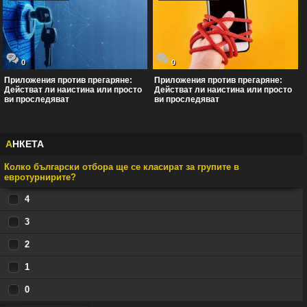
0
0
Приложения против прегаряне:
Приложения против прегаряне:
Действат ли наистина или просто
Действат ли наистина или просто
ви проследяват
ви проследяват
А
НКЕТА
Колко български отбора ще се класират за групите в
евротурнирите?
4
3
2
1
0