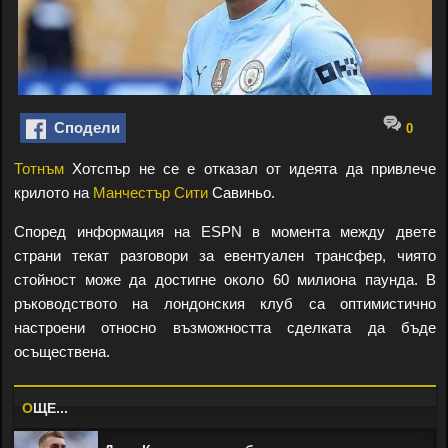
Сподели
0
Тотнъм
Хотспър не се е отказал от идеята да привлече
крилото на
Манчестър Сити
Савиньо.
Според информация на ESPN в момента между двете
страни текат разговори за евентуален трансфер, чиято
стойност може да достигне около 60 милиона паунда. В
ръководството на лондонския клуб са оптимистично
настроени относно възможността сделката да бъде
осъществена.
O
ЩЕ...