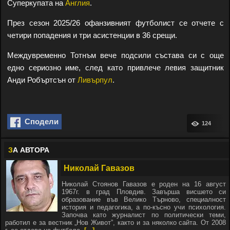
Суперкупата на
Англия
.
През сезон 2025/26 офанзивният футболист се отчете с
четири попадения и три асистенции в 36 срещи.
Междувременно Тотнъм вече подсили състава си с още
едно сериозно име, след като привлече левия защитник
Анди Робъртсън от
Ливърпул
.
Сподели
124
З
А АВТОРА
Николай Гавазов
Николай Стоянов Гавазов е роден на 16 август
1967г. в град Пловдив. Завърша висшето си
образование във Велико Търново, специалност
история и педагогика, а по-късно учи психология.
Започва като журналист по политически теми,
работил е за вестник „Нов Живот”, както и за няколко сайта. От 2008