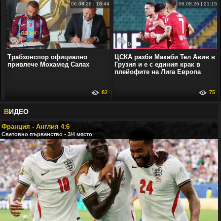
06.08.26 | 16:44
06.08.26 | 21:15
0
0
Трабзонспор официално
ЦСКА разби Макаби Тел Авив в
привлече Мохамед Салах
Грузия и е с единия крак в
плейофите на Лига Европа
82
75
В
ИДЕО
Франция - Англия 4:6
Световно първенство - 3/4 място