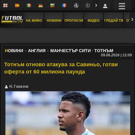
›
›
НА ЖИВО
НОВИНИ
ПРОГНОЗИ
ВИДЕО
ГЛЕДАЙ ТВ
ОТБ
Н
ОВИНИ
»
АНГЛИЯ
»
МАНЧЕСТЪР СИТИ
/
ТОТНЪМ
09.06.2026 | 12:09
Тотнъм отново атакува за Савиньо, готви
оферта от 60 милиона паунда
Н. Гавазов