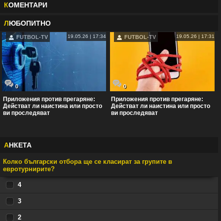
К
ОМЕНТАРИ
Л
ЮБОПИТНО
19.05.26 | 17:34
19.05.26 | 17:31
FUTBOL-TV
FUTBOL-TV
0
0
Приложения против прегаряне:
Приложения против прегаряне:
Действат ли наистина или просто
Действат ли наистина или просто
ви проследяват
ви проследяват
А
НКЕТА
Колко български отбора ще се класират за групите в
евротурнирите?
4
3
2