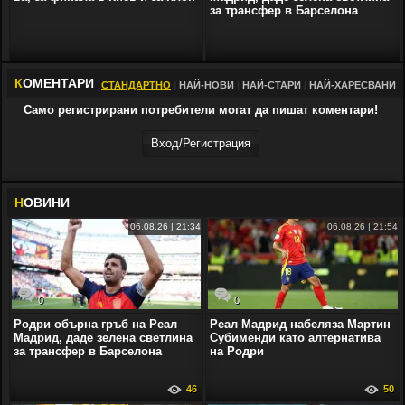
за трансфер в Барселона
К
ОМЕНТАРИ
СТАНДАРТНО
|
НАЙ-НОВИ
|
НАЙ-СТАРИ
|
НАЙ-ХАРЕСВАНИ
Само регистрирани потребители могат да пишат коментари!
Вход/Регистрaция
Н
ОВИНИ
06.08.26 | 21:34
06.08.26 | 21:54
0
0
Родри обърна гръб на Реал
Реал Мадрид набеляза Мартин
Мадрид, даде зелена светлина
Субименди като алтернатива
за трансфер в Барселона
на Родри
46
50