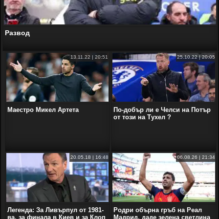
Развод
13.11.22 | 20:51
25.10.22 | 20:05
Маестро Микел Артета
По-добър ли е Челси на Потър
от този на Тухел ?
20.05.18 | 16:48
06.08.26 | 21:34
Легенда: За Ливърпул от 1981-
Родри обърна гръб на Реал
ва, за финала в Киев и за Клоп
Мадрид, даде зелена светлина