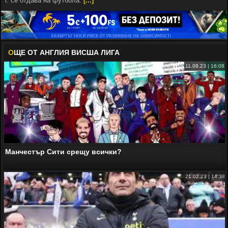
г. се отдава на футбола.
[...]
О
ЩЕ ОТ АНГЛИЯ ВИСША ЛИГА
11.08.23 | 16:08
Манчестър Сити срещу всички?
21.02.23 | 14:38