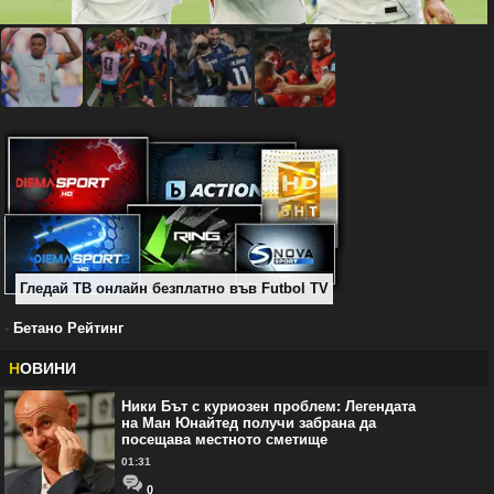
Гледай ТВ онлайн безплатно във Futbol TV
-
Бетано Рейтинг
Н
ОВИНИ
Ники Бът с куриозен проблем: Легендата
на Ман Юнайтед получи забрана да
посещава местното сметище
01:31
0