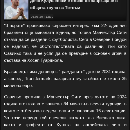
Деян Кулушевски е близо до завръщане в
общата група на Тотнъм
06.08.26 | 12:39
"Шпорите“ проявяваха сериозен интерес към 22-годишния
бразилец още миналата година, но тогава Манчестър Сити
отказа да се раздели с футболиста. Сега в Северен Лондон
се надяват, че обстоятелствата са различни, тъй като
Савиньо така и не успя да се превърне в основен играч в
състава на Хосеп Гуардиола.
Бразилецът има договор с "гражданите“ до юни 2031 година,
а според Transfermarkt пазарната му стойност е около 35
милиона евро.
Савиньо премина в Манчестър Сити през лятото на 2024
година и оттогава е записал 84 мача във всички турнири, в
които е отбелязал седем гола и е направил 16 асистенции.
За този период той спечели титлата във Висшата лига,
както и трофеите от Купата на английската лига и