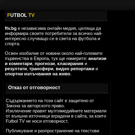
F
UTBOL
TV
ftv.bg
е независима онлайн медия, целяща да
информира своите потребители за всичко най-
интересно случващо се в света на футбола и
спорта.
Освен изобилие от новини около най-големите
първенства в Европа, тук ще намерите:
анализи
и коментари
,
прогнози
,
класирания
и
резултати
,
трансфери
,
видео репортажи
и
спортни излъчвания на живо
.
Отказ от отговорност
Съдържанието на този сайт е защитено от
Закона за авторското право.
Изключение правят мултимедийните материали
от външни източници вградени в сайта, за които
Futbol TV не носи отговорност.
Публикуване и разпространение на текстови