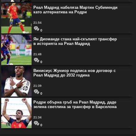
Реал Мадрид набеляза Мартин Субименди
като алтернатива на Родри
21:54
0
Ян Диоманде стана най-скъпият трансфер
в историята на Реал Мадрид
21:48
0
Винисиус Жуниор подписа нов договор с
Реал Мадрид до 2032 година
21:39
0
Родри обърна гръб на Реал Мадрид, даде
зелена светлина за трансфер в Барселона
21:34
0