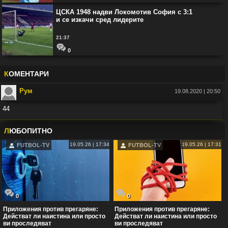
ЦСКА 1948 надви Локомотив София с 3:1
и се изкачи сред лидерите
21:37
0
К
ОМЕНТАРИ
Рум
19.08.2020 | 20:50
44
Във:
Рио Фърдинанд: Джуд Белингам ще спечели Златната топка
Л
ЮБОПИТНО
19.05.26 | 17:34
19.05.26 | 17:31
FUTBOL-TV
FUTBOL-TV
0
0
Приложения против прегаряне:
Приложения против прегаряне:
Действат ли наистина или просто
Действат ли наистина или просто
ви проследяват
ви проследяват