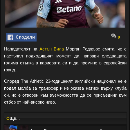
Сподели
0
Нападателят на
Астън Вила
Морган Роджърс смята, че е
настъпил подходящият момент да направи следващата
голяма стъпка в кариерата си и да премине в европейски
гранд.
Според The Athletic 23-годишният английски национал не е
подал молба за трансфер и не оказва натиск върху клуба
си, но е отворен към възможността да се присъедини към
отбор от най-високо ниво.
O
ЩЕ...