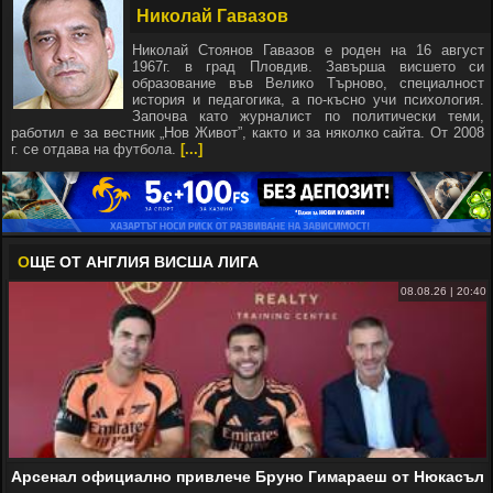
Николай Гавазов
Николай Стоянов Гавазов е роден на 16 август
1967г. в град Пловдив. Завърша висшето си
образование във Велико Търново, специалност
история и педагогика, а по-късно учи психология.
Започва като журналист по политически теми,
работил е за вестник „Нов Живот”, както и за няколко сайта. От 2008
г. се отдава на футбола.
[...]
О
ЩЕ ОТ АНГЛИЯ ВИСША ЛИГА
08.08.26 | 20:40
Арсенал официално привлече Бруно Гимараеш от Нюкасъл