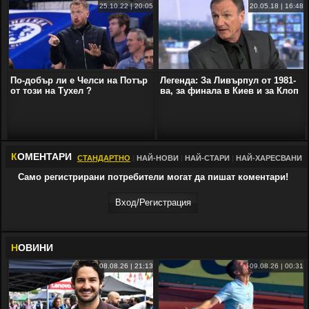
25.10.22 | 20:05
20.05.18 | 16:48
По-добър ли е Челси на Потър
Легенда: За Ливърпул от 1981-
от този на Тухел ?
ва, за финала в Киев и за Клоп
К
ОМЕНТАРИ
СТАНДАРТНО
|
НАЙ-НОВИ
|
НАЙ-СТАРИ
|
НАЙ-ХАРЕСВАНИ
Само регистрирани потребители могат да пишат коментари!
Вход/Регистрaция
Н
ОВИНИ
08.08.26 | 21:13
09.08.26 | 00:31