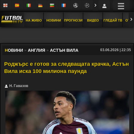
›
›
НА ЖИВО
НОВИНИ
ПРОГНОЗИ
ВИДЕО
ГЛЕДАЙ ТВ
ОТБ
Н
ОВИНИ
»
АНГЛИЯ
»
АСТЪН ВИЛА
03.06.2026 | 22:35
Роджърс е готов за следващата крачка, Астън
Вила иска 100 милиона паунда
Н. Гавазов