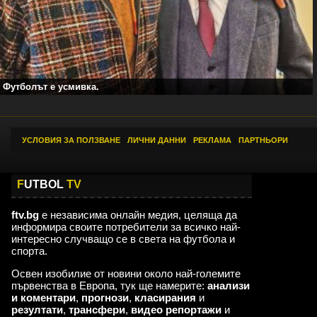
Футболът е усмивка.
УСЛОВИЯ ЗА ПОЛЗВАНЕ
|
ЛИЧНИ ДАННИ
|
РЕКЛАМА
|
ПАРТНЬОРИ
F
UTBOL
TV
ftv.bg
е независима онлайн медия, целяща да
информира своите потребители за всичко най-
интересно случващо се в света на футбола и
спорта.
Освен изобилие от новини около най-големите
първенства в Европа, тук ще намерите:
анализи
и коментари
,
прогнози
,
класирания
и
резултати
,
трансфери
,
видео репортажи
и