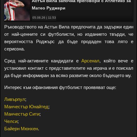
Астън Вила започна преговори с Атлетико за
Матео Руджери
05.08.26 | 11:53
Ръководството на Астън Вила предпочита да задържи един
от най-ценните си футболисти, но изданието твърди, че
вероятността Роджърс да бъде продаден това лято е
сериозна.
Сред най-активните кандидати е
Арсенал
, който вече е
установил контакт с представителите на играча и е поискал
да бъде информиран за всяко развитие около бъдещето му.
Интерес към офанзивния футболист проявяват още:
Ливърпул
;
Манчестър Юнайтед
;
Манчестър Сити
;
Челси
;
Байерн Мюнхен
.