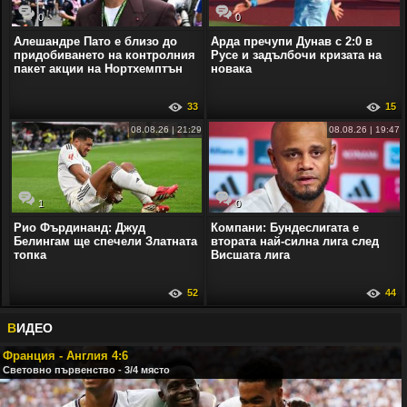
0
0
Алешандре Пато е близо до
Арда пречупи Дунав с 2:0 в
придобиването на контролния
Русе и задълбочи кризата на
пакет акции на Нортхемптън
новака
33
15
08.08.26 | 21:29
08.08.26 | 19:47
1
0
Рио Фърдинанд: Джуд
Компани: Бундеслигата е
Белингам ще спечели Златната
втората най-силна лига след
топка
Висшата лига
52
44
В
ИДЕО
Франция - Англия 4:6
Световно първенство - 3/4 място