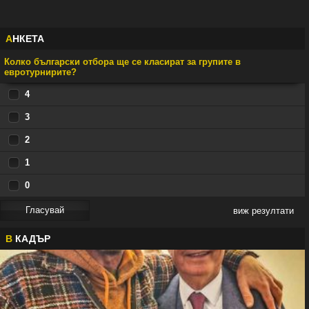
А
НКЕТА
Колко български отбора ще се класират за групите в
евротурнирите?
4
3
2
1
0
виж резултати
В
КАДЪР