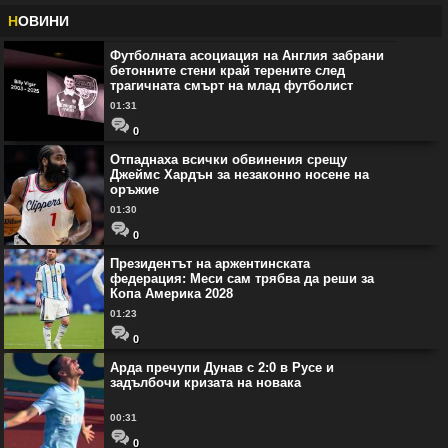
Н
ОВИНИ
Футболната асоциация на Англия забрани
бетонните стени край терените след
трагичната смърт на млад футболист
01:31
0
Отпаднаха всички обвинения срещу
Джеймс Хардън за незаконно носене на
оръжие
01:30
0
Президентът на аржентинската
федерация: Меси сам трябва да реши за
Копа Америка 2028
01:23
0
Арда пречупи Дунав с 2:0 в Русе и
задълбочи кризата на новака
00:31
0