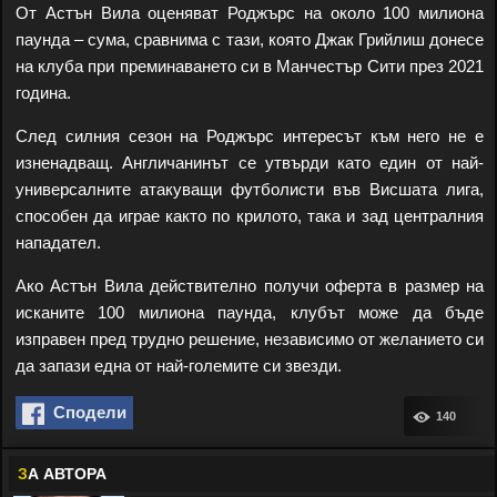
От Астън Вила оценяват Роджърс на около 100 милиона
паунда – сума, сравнима с тази, която Джак Грийлиш донесе
на клуба при преминаването си в Манчестър Сити през 2021
година.
След силния сезон на Роджърс интересът към него не е
изненадващ. Англичанинът се утвърди като един от най-
универсалните атакуващи футболисти във Висшата лига,
способен да играе както по крилото, така и зад централния
нападател.
Ако Астън Вила действително получи оферта в размер на
исканите 100 милиона паунда, клубът може да бъде
изправен пред трудно решение, независимо от желанието си
да запази една от най-големите си звезди.
Сподели
140
З
А АВТОРА