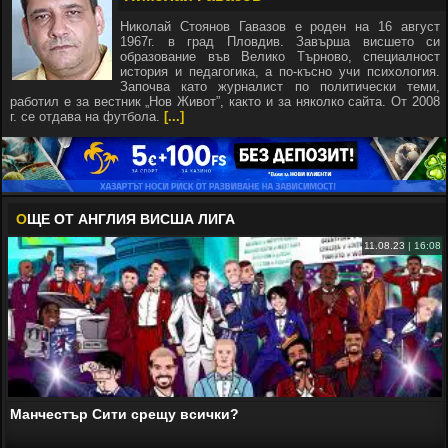
Николай Стоянов Гавазов е роден на 16 август
1967г. в град Пловдив. Завърша висшето си
образование във Велико Търново, специалност
история и педагогика, а по-късно учи психология.
Започва като журналист по политически теми,
работил е за вестник „Нов Живот”, както и за няколко сайта. От 2008
г. се отдава на футбола.
[...]
О
ЩЕ ОТ АНГЛИЯ ВИСША ЛИГА
11.08.23 | 16:08
Манчестър Сити срещу всички?