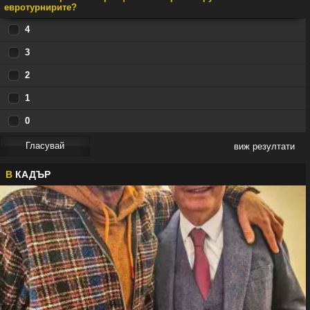
евротурнирите?
4
3
2
1
0
виж резултати
В
КАДЪР