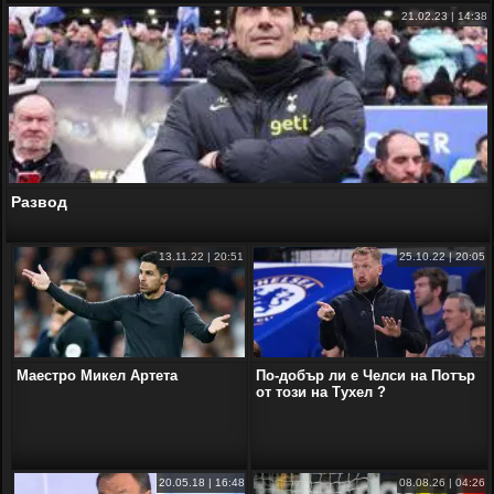
21.02.23 | 14:38
Развод
13.11.22 | 20:51
25.10.22 | 20:05
Маестро Микел Артета
По-добър ли е Челси на Потър
от този на Тухел ?
20.05.18 | 16:48
08.08.26 | 04:26