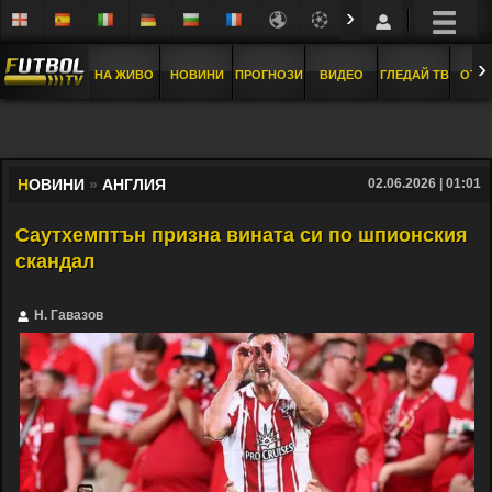
›
›
НА ЖИВО
НОВИНИ
ПРОГНОЗИ
ВИДЕО
ГЛЕДАЙ ТВ
ОТБ
Н
ОВИНИ
»
АНГЛИЯ
02.06.2026 | 01:01
Саутхемптън призна вината си по шпионския
скандал
Н. Гавазов