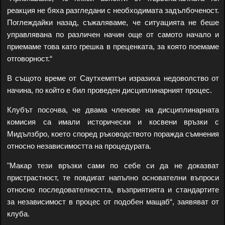
реакция не бяха разгледани с необходимата задълбоченост.
Поглеждайки назад, съжаляваме, че ситуацията не беше
управлявана по различен начин още от самото начало и
приемаме това като грешка в преценката, за която поемаме
отговорност.“
В същото време от Саутхемптън изразиха недоволство от
начина, по който е бил проведен дисциплинарният процес.
Клубът посочва, че двама членове на дисциплинарната
комисия са имали исторически и косвени връзки с
Мидълзбро, което според ръководството поражда съмнения
относно независимостта на процедурата.
"Макар тези връзки сами по себе си да не доказват
пристрастност, те повдигат напълно основателни въпроси
относно последователността, възприятията и стандартите
за независимост в процес от подобен мащаб“, заявяват от
клуба.