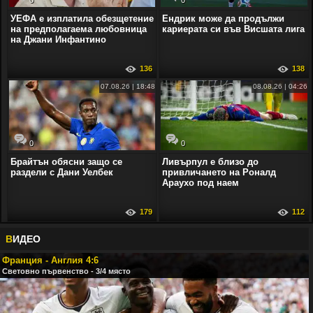
УЕФА е изплатила обезщетение
Ендрик може да продължи
на предполагаема любовница
кариерата си във Висшата лига
на Джани Инфантино
136
138
07.08.26 | 18:48
08.08.26 | 04:26
0
0
Брайтън обясни защо се
Ливърпул е близо до
раздели с Дани Уелбек
привличането на Роналд
Араухо под наем
179
112
В
ИДЕО
Франция - Англия 4:6
Световно първенство - 3/4 място