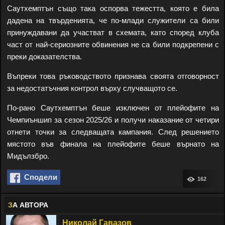
Саутхемптън също така оспорва тежестта, която е била
дадена на твърденията, че по-млади служители са били
принуждавани да участват в схемата, като според клуба
част от най-сериозните обвинения не са били подкрепени с
преки доказателства.
Въпреки това ръководството признава своята отговорност
за недостатъчния контрол върху случващото се.
По-рано Саутхемптън беше изключен от плейофите на
Чемпиъншип за сезон 2025/26 и получи наказание от четири
отнети точки за следващата кампания. След решението
мястото във финала на плейофите беше върнато на
Мидълзбро.
Сподели
162
З
А АВТОРА
Николай Гавазов