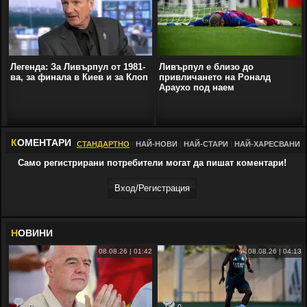
Легенда: За Ливърпул от 1981-
Ливърпул е близо до
ва, за финала в Киев и за Клоп
привличането на Роналд
Араухо под наем
К
ОМЕНТАРИ
СТАНДАРТНО
|
НАЙ-НОВИ
|
НАЙ-СТАРИ
|
НАЙ-ХАРЕСВАНИ
Само регистрирани потребители могат да пишат коментари!
Вход/Регистрaция
Н
ОВИНИ
08.08.26 | 01:42
08.08.26 | 04:13
0
0