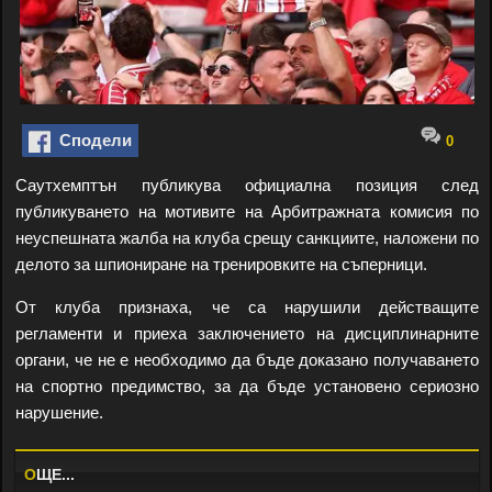
Сподели
0
Саутхемптън публикува официална позиция след
публикуването на мотивите на Арбитражната комисия по
неуспешната жалба на клуба срещу санкциите, наложени по
делото за шпиониране на тренировките на съперници.
От клуба признаха, че са нарушили действащите
регламенти и приеха заключението на дисциплинарните
органи, че не е необходимо да бъде доказано получаването
на спортно предимство, за да бъде установено сериозно
нарушение.
O
ЩЕ...