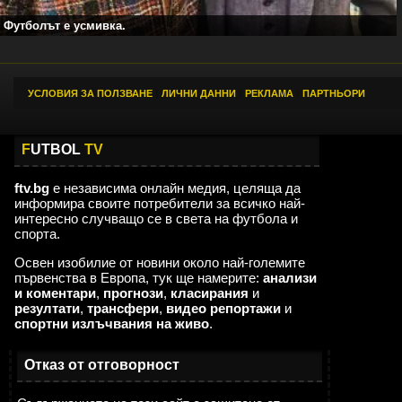
Футболът е усмивка.
УСЛОВИЯ ЗА ПОЛЗВАНЕ
|
ЛИЧНИ ДАННИ
|
РЕКЛАМА
|
ПАРТНЬОРИ
F
UTBOL
TV
ftv.bg
е независима онлайн медия, целяща да
информира своите потребители за всичко най-
интересно случващо се в света на футбола и
спорта.
Освен изобилие от новини около най-големите
първенства в Европа, тук ще намерите:
анализи
и коментари
,
прогнози
,
класирания
и
резултати
,
трансфери
,
видео репортажи
и
спортни излъчвания на живо
.
Отказ от отговорност