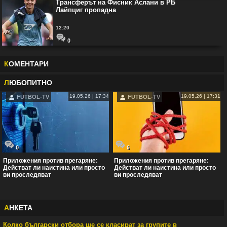
Трансферът на Фисник Аслани в РБ
Лайпциг пропадна
12:20
0
К
ОМЕНТАРИ
Л
ЮБОПИТНО
19.05.26 | 17:34
19.05.26 | 17:31
FUTBOL-TV
FUTBOL-TV
0
0
Приложения против прегаряне:
Приложения против прегаряне:
Действат ли наистина или просто
Действат ли наистина или просто
ви проследяват
ви проследяват
А
НКЕТА
Колко български отбора ще се класират за групите в