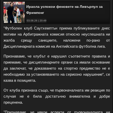
Ираола успокои феновете на Ливърпул за
Фримпонг
03.08.26 | 20:49
"Футболен клуб Саутхемптън приема публикуваните днес
мотиви на Арбитражната комисия относно неуспешната ни
жалба срещу санкциите, наложени по-рано от
Дисциплинарната комисия на Английската футболна лига.
Признаваме, че клубът е нарушил съответните правила и
приемаме, че дисциплинарните органи са имали основание
да заключат, че доказването на спортно предимство не е
необходимо за установяването на сериозно нарушение“, се
казва в позицията.
От клуба признаха също, че първоначалната им реакция по
случая не е била достатъчно внимателна и добре
преценена.
"Признаваме, че някои аспекти от първоначалната ни