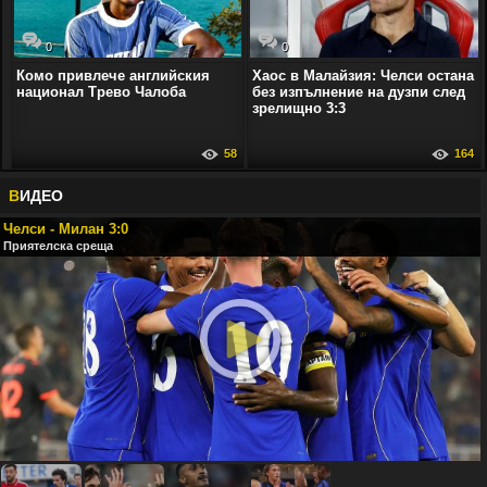
0
0
Комо привлече английския
Хаос в Малайзия: Челси остана
национал Трево Чалоба
без изпълнение на дузпи след
зрелищно 3:3
58
164
В
ИДЕО
Челси - Милан 3:0
Приятелска среща