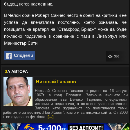
бъдещ негов наследник.
В Челси обаче Роберт Санчес често е обект на критики и не
успява да впечатлява постоянно, което означава, че
позицията на вратаря на "Стамфорд Бридж“ може да бъде
по-лесно подсилена в сравнение с тази в Ливърпул или
Манчестър Сити.
Сподели
356
З
А АВТОРА
Николай Гавазов
Николай Стоянов Гавазов е роден на 16 август
1967г. в град Пловдив. Завърша висшето си
образование във Велико Търново, специалност
история и педагогика, а по-късно учи психология.
Започва като журналист по политически теми,
работил е за вестник „Нов Живот”, както и за няколко сайта. От 2008
г. се отдава на футбола.
[...]