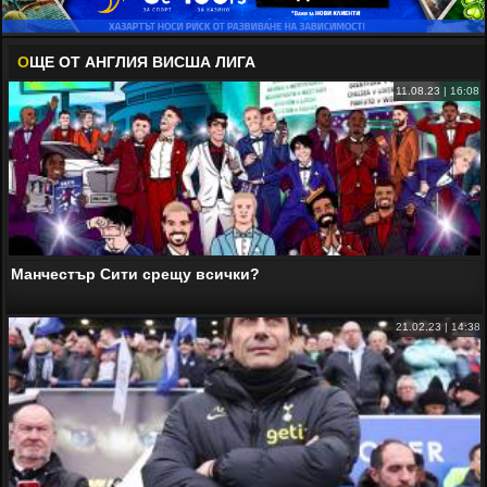
О
ЩЕ ОТ АНГЛИЯ ВИСША ЛИГА
11.08.23 | 16:08
Манчестър Сити срещу всички?
21.02.23 | 14:38