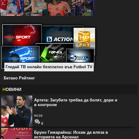
Гледай ТВ онлайн безплатно във Futbol TV
-
Бетано Рейтинг
Н
ОВИНИ
Артета: Загубите трябва да болят, дори и
в контроли
04:34
0
Бруно Гимарайнш: Искам да вляза в
историята на Арсенал