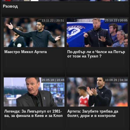
Развод
13.11.22 | 20:51
25.10.22 | 20:05
Маестро Микел Артета
По-добър ли е Челси на Потър
от този на Тухел ?
20.05.18 | 16:48
10.08.26 | 04:34
Легенда: За Ливърпул от 1981-
Артета: Загубите трябва да
ва, за финала в Киев и за Клоп
болят, дори и в контроли