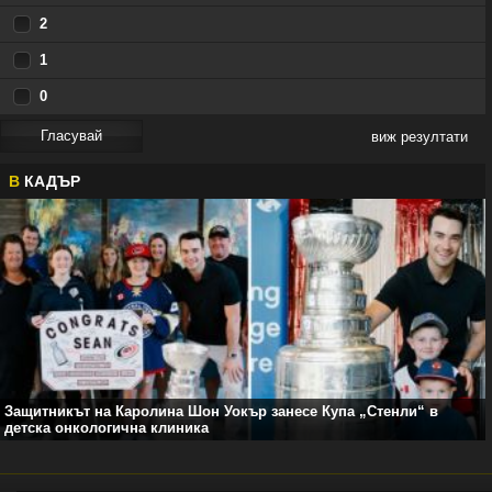
2
1
0
виж резултати
В
КАДЪР
Защитникът на Каролина Шон Уокър занесе Купа „Стенли“ в
детска онкологична клиника