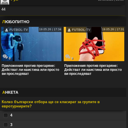
44
Във:
Рио Фърдинанд: Джуд Белингам ще спечели Златната топка
Л
ЮБОПИТНО
19.05.26 | 17:34
19.05.26 | 17:31
FUTBOL-TV
FUTBOL-TV
0
0
Приложения против прегаряне:
Приложения против прегаряне:
Действат ли наистина или просто
Действат ли наистина или просто
ви проследяват
ви проследяват
А
НКЕТА
Колко български отбора ще се класират за групите в
евротурнирите?
4
3