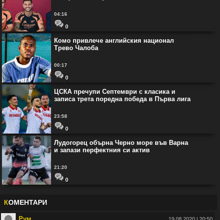
04:16
0
Комо привлече английския национал
Трево Чалоба
00:17
0
ЦСКА пречупи Септември с класика и
записа трета поредна победа в Първа лига
23:58
0
Лудогорец обърна Черно море във Варна
и запази перфектния си актив
21:20
0
К
ОМЕНТАРИ
Рум
19.08.2020 | 20:50