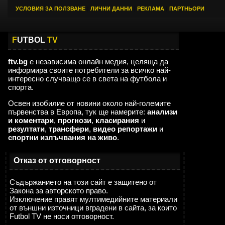
УСЛОВИЯ ЗА ПОЛЗВАНЕ
|
ЛИЧНИ ДАННИ
|
РЕКЛАМА
|
ПАРТНЬОРИ
F
UTBOL
TV
ftv.bg
е независима онлайн медия, целяща да
информира своите потребители за всичко най-
интересно случващо се в света на футбола и
спорта.
Освен изобилие от новини около най-големите
първенства в Европа, тук ще намерите:
анализи
и коментари
,
прогнози
,
класирания
и
резултати
,
трансфери
,
видео репортажи
и
спортни излъчвания на живо
.
Отказ от отговорност
Съдържанието на този сайт е защитено от
Закона за авторското право.
Изключение правят мултимедийните материали
от външни източници вградени в сайта, за които
Futbol TV не носи отговорност.