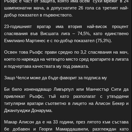
Рьофс е част от защита, която има осем "сухи мрежи“ в 24
шампионатни мача, а допуснатите 26 гола са третият най-
добър показател в първенството.
23-годишният вратар има втория най-висок процент
спасявания във Висшата лига – 74,5%, като единствено
Емилиано Мартинес е с по-добър показател (75,3%).
Освен това Рьофс прави средно по 3,2 спасявания на мач,
което го нарежда на четвърто място сред вратарите в лигата
и подчертава качествата му под рамката.
Защо Челси може да бъде фаворит за подписа му
Би било изненадващо Ливърпул или Манчестър Сити да
привлекат Рьофс, тъй като разполагат с утвърдени
титулярни вратари съответно в лицето на Алисон Бекер и
Джанлуиджи Донарума.
Макар Алисон да е на 33 години, през лятото към състава
бе добавен и Георги Мамардашвили, разглеждан като