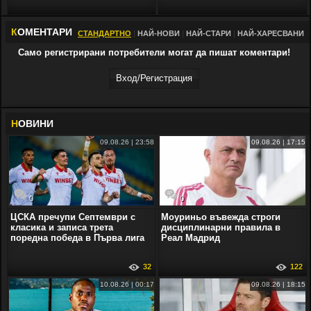
К
ОМЕНТАРИ
СТАНДАРТНО
|
НАЙ-НОВИ
|
НАЙ-СТАРИ
|
НАЙ-ХАРЕСВАНИ
Само регистрирани потребители могат да пишат коментари!
Вход/Регистрaция
Н
ОВИНИ
09.08.26 | 23:58
09.08.26 | 17:15
0
0
ЦСКА пречупи Септември с
Моуриньо въвежда строги
класика и записа трета
дисциплинарни правила в
поредна победа в Първа лига
Реал Мадрид
32
122
10.08.26 | 00:17
09.08.26 | 18:15