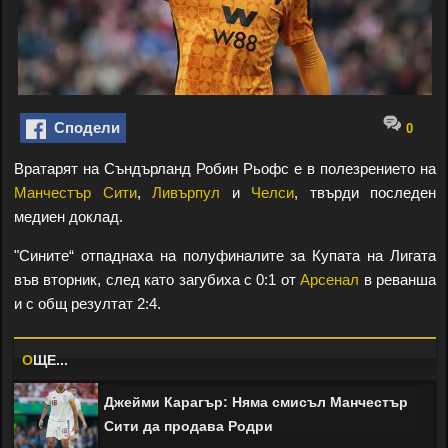
Сподели
0
Вратарят на Съндърланд Робин Рьофс е в полезрението на
Манчестър Сити
,
Ливърпул
и
Челси
, твърди последен
медиен доклад.
"Сините“ отпаднаха на полуфиналите за Купата на Лигата
във вторник, след като загубиха с 0:1 от
Арсенал
в реванша
и с общ резултат 2:4.
O
ЩЕ...
Джейми Карагър: Няма смисъл Манчестър
Сити да продава Родри