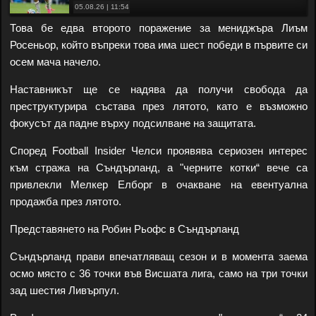
05.08.26 | 11:54
Това бе едва второто поражение за мениджъра Лиъм
Росеньор, който въпреки това има шест победи в първите си
осем мача начело.
Наставникът ще се надява да получи свобода да
преструктурира състава през лятото, като е възможно
фокусът да падне върху подсилване на защитата.
Според Football Insider Челси проявява сериозен интерес
към стража на Съндърланд, а "черните котки“ вече са
привлекли Мелкер Елборг в очакване на евентуална
продажба през лятото.
Представянето на Робин Рьофс в Съндърланд
Съндърланд прави впечатляващ сезон и в момента заема
осмо място с 36 точки във Висшата лига, само на три точки
зад шестия Ливърпул.