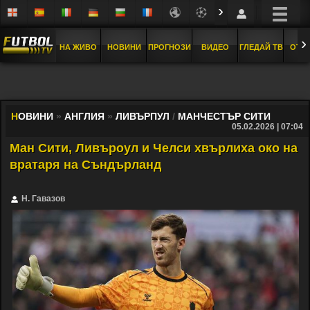
›
›
НА ЖИВО
НОВИНИ
ПРОГНОЗИ
ВИДЕО
ГЛЕДАЙ ТВ
ОТБ
Н
ОВИНИ
»
АНГЛИЯ
»
ЛИВЪРПУЛ
/
МАНЧЕСТЪР СИТИ
05.02.2026 | 07:04
Ман Сити, Ливъроул и Челси хвърлиха око на
вратаря на Съндърланд
Н. Гавазов