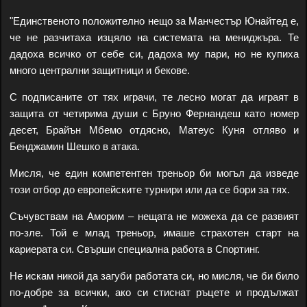
"Единственото положително нещо за Манчестър Юнайтед е,
че не разчитаха изцяло на системата на мениджъра. Те
дадоха всичко от себе си, дадоха му пари, но не купиха
много централни защитници и бекове.
С подписаните от тях играчи, те лесно могат да играят в
защита от четирима души с Бруно Фернандеш като номер
десет, Брайън Мбемо отдясно, Матеус Куня отляво и
Бенджамин Шешко в атака.
Мисля, че един компетентен треньор би могъл да изведе
този отбор до европейските турнири или да се бори за тях.
Съчувствам на Аморим – нещата не можеха да се развият
по-зле. Той е млад треньор, имаше страхотен старт на
кариерата си. Свърши специална работа в Спортинг.
Не искам никой да загуби работата си, но мисля, че би било
по-добре за всички, ако си стиснат ръцете и продължат