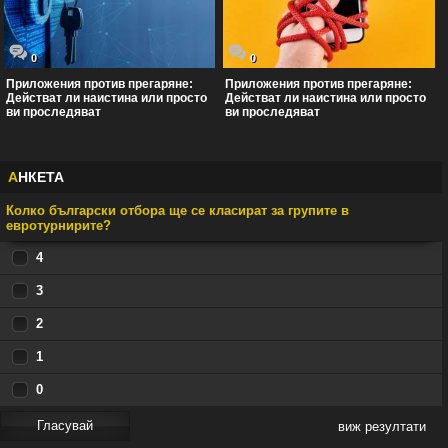
0
0
Приложения против прегаряне:
Приложения против прегаряне:
Действат ли наистина или просто
Действат ли наистина или просто
ви проследяват
ви проследяват
А
НКЕТА
Колко български отбора ще се класират за групите в
евротурнирите?
4
3
2
1
0
виж резултати