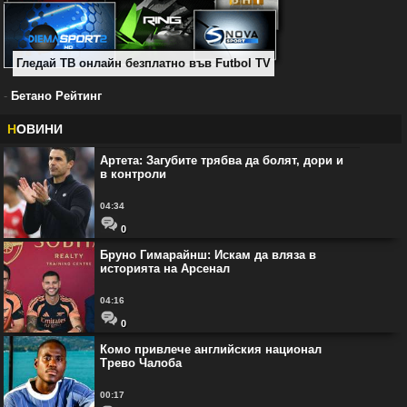
Гледай ТВ онлайн безплатно във Futbol TV
-
Бетано Рейтинг
Н
ОВИНИ
Артета: Загубите трябва да болят, дори и
в контроли
04:34
0
Бруно Гимарайнш: Искам да вляза в
историята на Арсенал
04:16
0
Комо привлече английския национал
Трево Чалоба
00:17