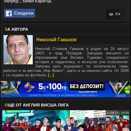
напред“, заяви Карагър.
Сподели
374
З
А АВТОРА
Николай Гавазов
Николай Стоянов Гавазов е роден на 16 август
1967г. в град Пловдив. Завърша висшето си
образование във Велико Търново, специалност
история и педагогика, а по-късно учи психология.
Започва като журналист по политически теми,
работил е за вестник „Нов Живот”, както и за няколко сайта. От 2008
г. се отдава на футбола.
[...]
О
ЩЕ ОТ АНГЛИЯ ВИСША ЛИГА
11.08.23 | 16:08