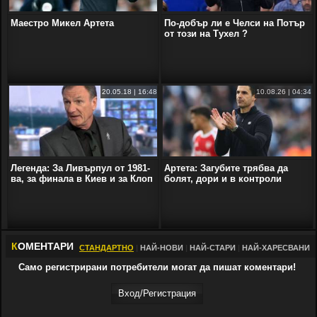
Маестро Микел Артета
По-добър ли е Челси на Потър
от този на Тухел ?
20.05.18 | 16:48
10.08.26 | 04:34
Легенда: За Ливърпул от 1981-
Артета: Загубите трябва да
ва, за финала в Киев и за Клоп
болят, дори и в контроли
К
ОМЕНТАРИ
СТАНДАРТНО
|
НАЙ-НОВИ
|
НАЙ-СТАРИ
|
НАЙ-ХАРЕСВАНИ
Само регистрирани потребители могат да пишат коментари!
Вход/Регистрaция