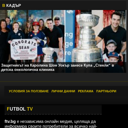
В
КАДЪР
Защитникът на Каролина Шон Уокър занесе Купа „Стенли“ в
детска онкологична клиника
УСЛОВИЯ ЗА ПОЛЗВАНЕ
|
ЛИЧНИ ДАННИ
|
РЕКЛАМА
|
ПАРТНЬОРИ
F
UTBOL
TV
ftv.bg
е независима онлайн медия, целяща да
информира своите потребители за всичко най-