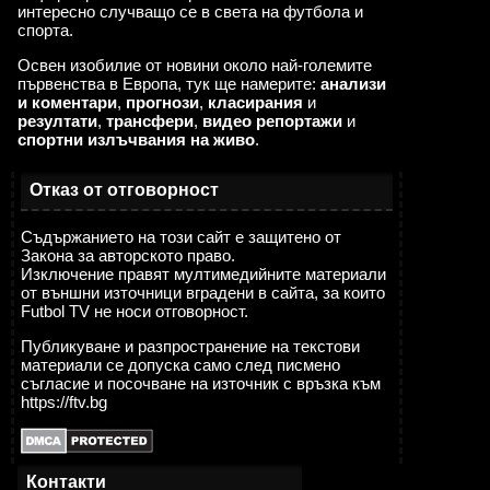
интересно случващо се в света на футбола и
спорта.
Освен изобилие от новини около най-големите
първенства в Европа, тук ще намерите:
анализи
и коментари
,
прогнози
,
класирания
и
резултати
,
трансфери
,
видео репортажи
и
спортни излъчвания на живо
.
Отказ от отговорност
Съдържанието на този сайт е защитено от
Закона за авторското право.
Изключение правят мултимедийните материали
от външни източници вградени в сайта, за които
Futbol TV не носи отговорност.
Публикуване и разпространение на текстови
материали се допуска само след писмено
съгласие и посочване на източник с връзка към
https://ftv.bg
Контакти