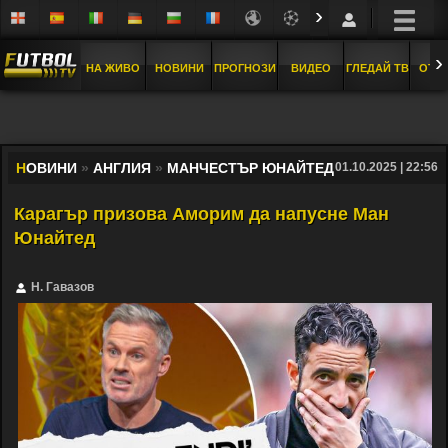
›
›
НА ЖИВО
НОВИНИ
ПРОГНОЗИ
ВИДЕО
ГЛЕДАЙ ТВ
ОТБ
Н
ОВИНИ
»
АНГЛИЯ
»
МАНЧЕСТЪР ЮНАЙТЕД
01.10.2025 | 22:56
Карагър призова Аморим да напусне Ман
Юнайтед
Н. Гавазов