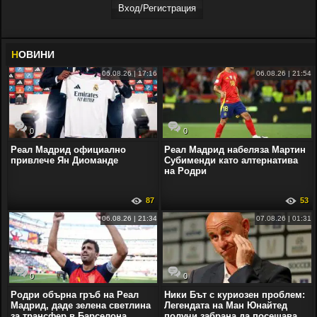
Вход/Регистрaция
Н
ОВИНИ
06.08.26 | 17:16
06.08.26 | 21:54
0
0
Реал Мадрид официално
Реал Мадрид набеляза Мартин
привлече Ян Диоманде
Субименди като алтернатива
на Родри
87
53
06.08.26 | 21:34
07.08.26 | 01:31
0
0
Родри обърна гръб на Реал
Ники Бът с куриозен проблем:
Мадрид, даде зелена светлина
Легендата на Ман Юнайтед
за трансфер в Барселона
получи забрана да посещава