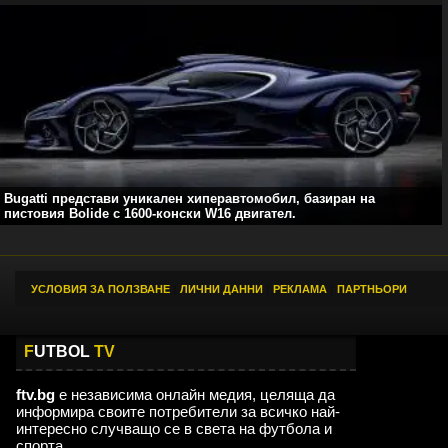
Bugatti представи уникален хиперавтомобил, базиран на
пистовия Bolide с 1600-конски W16 двигател.
УСЛОВИЯ ЗА ПОЛЗВАНЕ
|
ЛИЧНИ ДАННИ
|
РЕКЛАМА
|
ПАРТНЬОРИ
F
UTBOL
TV
ftv.bg
е независима онлайн медия, целяща да
информира своите потребители за всичко най-
интересно случващо се в света на футбола и
спорта.