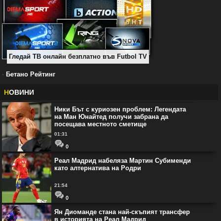
Гледай ТВ онлайн безплатно във Futbol TV
-
Бетано Рейтинг
Н
ОВИНИ
Ники Бът с куриозен проблем: Легендата
на Ман Юнайтед получи забрана да
посещава местното сметище
01:31
0
Реал Мадрид набеляза Мартин Субименди
като алтернатива на Родри
21:54
0
Ян Диоманде стана най-скъпият трансфер
в историята на Реал Мадрид