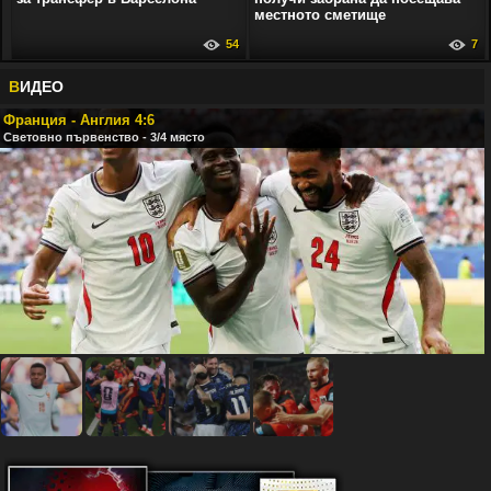
местното сметище
54
7
В
ИДЕО
Франция - Англия 4:6
Световно първенство - 3/4 място