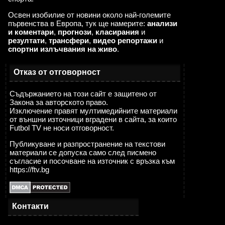
Освен изобилие от новини около най-големите
първенства в Европа, тук ще намерите:
анализи
и коментари
,
прогнози
,
класирания
и
резултати
,
трансфери
,
видео репортажи
и
спортни излъчвания на живо
.
Отказ от отговорност
Съдържанието на този сайт е защитено от
Закона за авторското право.
Изключение правят мултимедийните материали
от външни източници вградени в сайта, за които
Futbol TV не носи отговорност.
Публикуване и разпространение на текстови
материали се допуска само след писмено
съгласие и посочване на източник с връзка към
https://ftv.bg
Контакти