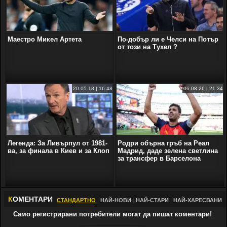
Маестро Микел Артета
По-добър ли е Челси на Потър
от този на Тухел ?
20.05.18 | 16:48
06.08.26 | 21:34
Легенда: За Ливърпул от 1981-
Родри обърна гръб на Реал
ва, за финала в Киев и за Клоп
Мадрид, даде зелена светлина
за трансфер в Барселона
К
ОМЕНТАРИ
СТАНДАРТНО
|
НАЙ-НОВИ
|
НАЙ-СТАРИ
|
НАЙ-ХАРЕСВАНИ
Само регистрирани потребители могат да пишат коментари!