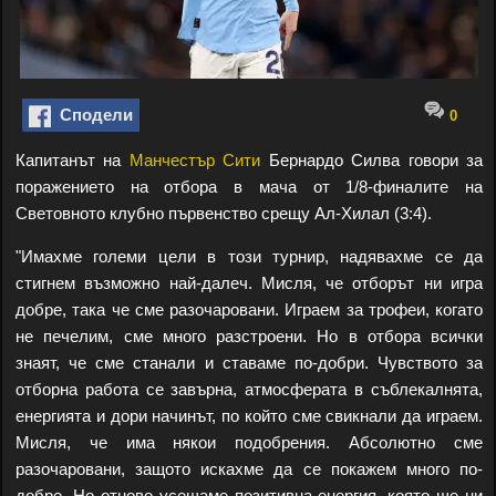
Сподели
0
Капитанът на
Манчестър Сити
Бернардо Силва говори за
поражението на отбора в мача от 1/8-финалите на
Световното клубно първенство срещу Ал-Хилал (3:4).
"Имахме големи цели в този турнир, надявахме се да
стигнем възможно най-далеч. Мисля, че отборът ни игра
добре, така че сме разочаровани. Играем за трофеи, когато
не печелим, сме много разстроени. Но в отбора всички
знаят, че сме станали и ставаме по-добри. Чувството за
отборна работа се завърна, атмосферата в съблекалнята,
енергията и дори начинът, по който сме свикнали да играем.
Мисля, че има някои подобрения. Абсолютно сме
разочаровани, защото искахме да се покажем много по-
добре. Но отново усещаме позитивна енергия, която ще ни