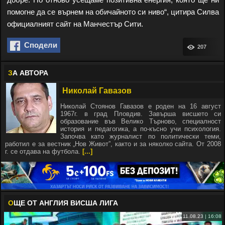
помогне да се върнем на обичайното си ниво“, цитира Силва
официалният сайт на Манчестър Сити.
Сподели
207
З
А АВТОРА
Николай Гавазов
Николай Стоянов Гавазов е роден на 16 август
1967г. в град Пловдив. Завърша висшето си
образование във Велико Търново, специалност
история и педагогика, а по-късно учи психология.
Започва като журналист по политически теми,
работил е за вестник „Нов Живот”, както и за няколко сайта. От 2008
г. се отдава на футбола.
[...]
О
ЩЕ ОТ АНГЛИЯ ВИСША ЛИГА
11.08.23 | 16:08