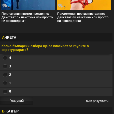
0
0
Приложения против прегаряне:
Приложения против прегаряне:
Действат ли наистина или просто
Действат ли наистина или просто
ви проследяват
ви проследяват
А
НКЕТА
Колко български отбора ще се класират за групите в
евротурнирите?
4
3
2
1
0
виж резултати
В
КАДЪР