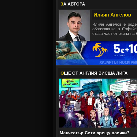
З
А АВТОРА
Илиян Ангелов
Илиян Ангелов е роде
образование в Софийск
става част от екипа на 
О
ЩЕ ОТ АНГЛИЯ ВИСША ЛИГА
11.0
Манчестър Сити срещу всички?