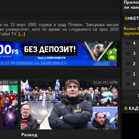
Прилож
ли наи
А
НКЕТ
н на 13 март 1991 година в град Плевен. Завършва висше
Колко б
и университет, като по време на следването си през 2010
групит
Futbol TV.
[...]
4
3
2
1
8.23 | 16:08
21.02.23 | 14:38
0
В
КАД
Развод