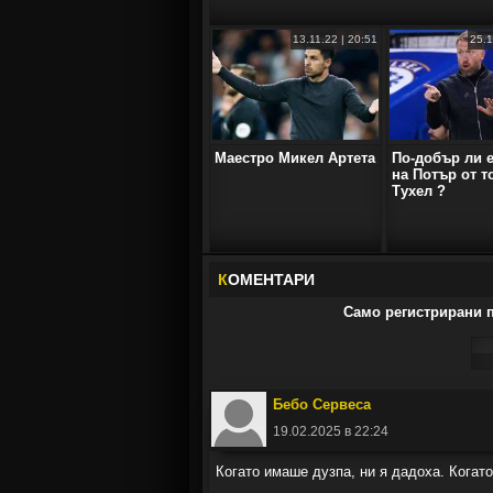
13.11.22 | 20:51
25.1
Маестро Микел Артета
По-добър ли 
на Потър от т
Тухел ?
К
ОМЕНТАРИ
Само регистрирани п
Бебо Сервеса
19.02.2025 в 22:24
Когато имаше дузпа, ни я дадоха. Когат