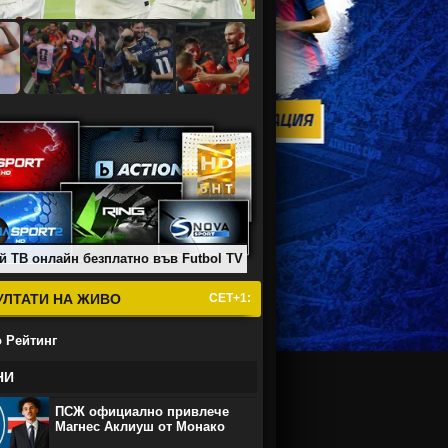
й ТВ онлайн безплатно във Futbol TV
УЛТАТИ НА ЖИВО
СЕТ+1:
 Рейтинг
НИ
ПСЖ официално привлече
Магнес Аклиуш от Монако