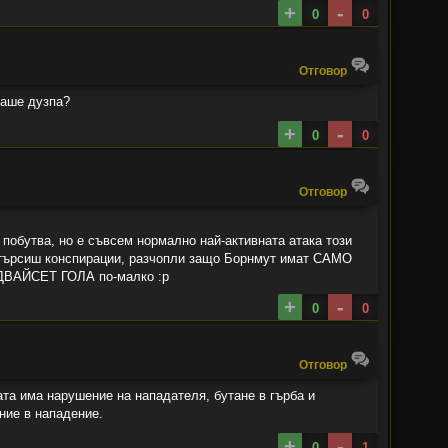
+
-
0
0
Oтговор
маше дузпа?
+
-
0
0
Oтговор
 побутва, но е съвсем нормално най-активната атака този
о търсиш конспирации, разчопли защо Борнмут имат САМО
 ДВАЙСЕТ ГОЛА по-малко :p
+
-
0
0
Oтговор
ата има нарушение на нападателя, бутане в гърба и
ние в нападение.
+
-
0
1