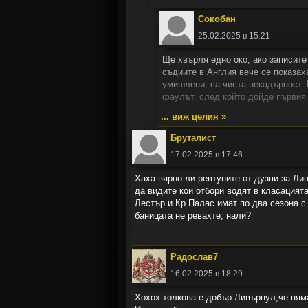
Сокобан
25.02.2025 в 15:21
Ще хвърля едно око, ако записите
съдиите в Англия вече се показах
умишлени, са чиста некадърност. 
фаулът, след който дойде първия
същия начин се видя, че атаката 
... виж целия »
Но няма кой да разтръска PGMOL,
Бруталист
17.02.2025 в 17:46
Хаха вярно ли ревтуните от дузпи за Ли
да видите кои отбори водят в класацият
Лестър и Кр Палас имат по два сезона с
баницата не ревахте, нали?
Радослав7
16.02.2025 в 18:29
Хохох толкова е добър Ливърпул,че няма