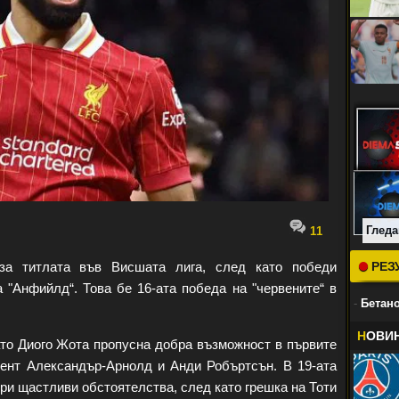
Гледа
11
а титлата във Висшата лига, след като победи
РЕЗ
 "Анфийлд“. Това бе 16-ата победа на "червените“ в
-
Бетано
Н
ОВИ
ато Диого Жота пропусна добра възможност в първите
ент Александър-Арнолд и Анди Робъртсън. В 19-ата
ри щастливи обстоятелства, след като грешка на Тоти