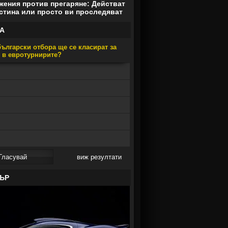
ения против прегаряне: Действат
стина или просто ви проследяват
А
ългарски отбора ще се класират за
е в евротурнирите?
виж резултати
ЪР