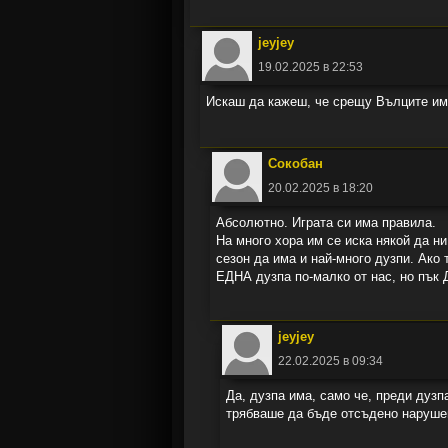
jeyjey
19.02.2025 в 22:53
Искаш да кажеш, че срещу Вълците и
Сокобан
20.02.2025 в 18:20
Абсолютно. Играта си има правила.
На много хора им се иска някой да ни
сезон да има и най-много дузпи. Ак
ЕДНА дузпа по-малко от нас, но пък
jeyjey
22.02.2025 в 09:34
Да, дузпа има, само че, преди дузп
трябваше да бъде отсъдено наруше