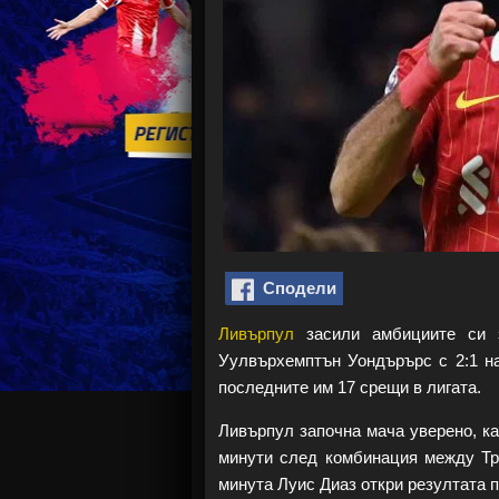
Сподели
Ливърпул
засили амбициите си з
Уулвърхемптън Уондърърс с 2:1 на
последните им 17 срещи в лигата.
Ливърпул започна мача уверено, к
минути след комбинация между Тр
минута Луис Диаз откри резултата п