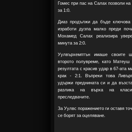
Гомес при пас на Салах позволи на 
за 1:0.
Диаз продължи да бъде ключова 
изработи дузпа малко преди почи
Мохамед Салах реализира увере
минута за 2:0.
Уулвърхемптън имаше своите ш
второто полувреме, като Матеуш
резултата с красив удар в 67-ата м
крак - 2:1. Въпреки това Ливъ
удържи преднината си и да възста
разлика на върха на класи
преследвачите.
За Уулвс поражението ги оставя точ
се борят за оцеляване.