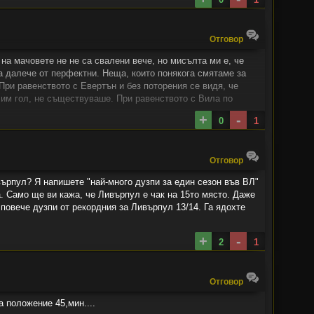
Oтговор
 на мачовете не не са свалени вече, но мисълта ми е, че
а далече от перфектни. Неща, които понякога смятаме за
При равенството с Евертън и без поторения се видя, че
 им гол, не съществуваше. При равенството с Вила по
за първия им гол започва хандбално.
+
-
0
1
 щото всичките там са си аверчета.
Oтговор
върпул? Я напишете "най-много дузпи за един сезон във ВЛ"
а. Само ще ви кажа, че Ливърпул е чак на 15то място. Даже
 повече дузпи от рекордния за Ливърпул 13/14. Га ядохте
+
-
2
1
Oтговор
 положение 45,мин....