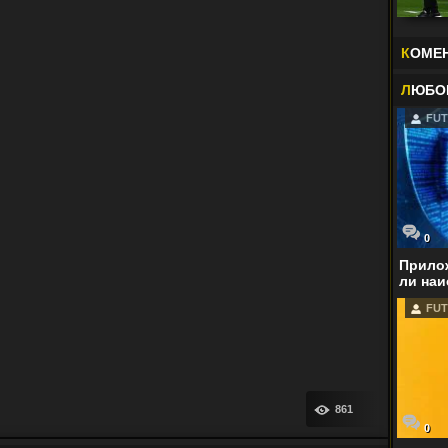
К
ОМЕ
Л
ЮБО
FUT
0
Прилож
ли наи
FUT
861
0