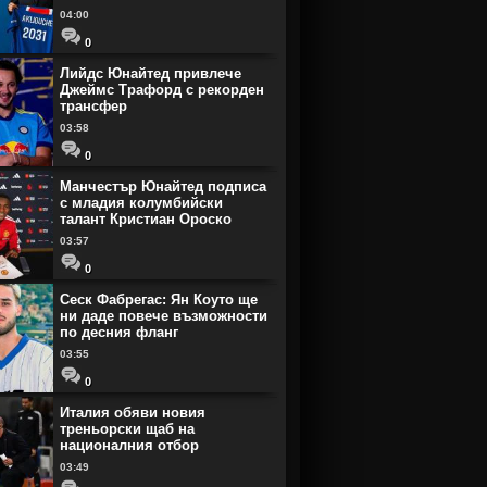
04:00
0
Лийдс Юнайтед привлече
Джеймс Трафорд с рекорден
трансфер
03:58
0
Манчестър Юнайтед подписа
с младия колумбийски
талант Кристиан Ороско
03:57
0
Сеск Фабрегас: Ян Коуто ще
ни даде повече възможности
по десния фланг
03:55
0
Италия обяви новия
треньорски щаб на
националния отбор
03:49