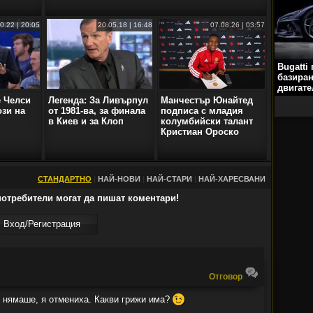
0.22 | 20:05
20.05.18 | 16:48
07.08.26 | 03:57
Bugatti
базиран
двигате
е Челси
Легенда: За Ливърпул
Манчестър Юнайтед
ози на
от 1981-ва, за финала
подписа с младия
в Киев и за Клоп
колумбийски талант
Кристиан Ороско
СТАНДАРТНО
|
НАЙ-НОВИ
|
НАЙ-СТАРИ
|
НАЙ-ХАРЕСВАНИ
отребители могат да пишат коментари!
Вход/Регистрaция
Oтговор
😉
о нямаше, я отмениха. Какви грижи има?