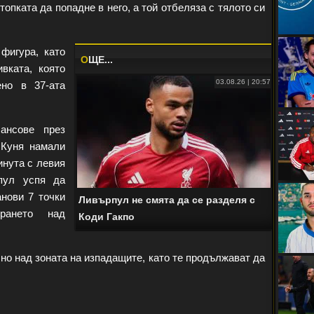
топката да попадне в него, а той отбеляза с тялото си
фигура, като
O
ЩЕ...
вката, която
03.08.26 | 20:57
но в 37-ата
ансове през
 Куня намали
инута с левия
рпул успя да
нови 7 точки
Ливърпул не смята да се разделя с
рането над
Коди Гакпо
но над зоната на изпадащите, като те продължават да