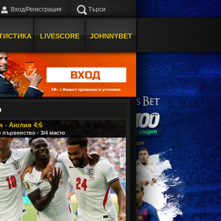
Вход/Регистрация
Търси
ТИСТИКА
LIVESCORE
JOHNNYBET
О
 - Англия 4:6
 първенство - 3/4 място