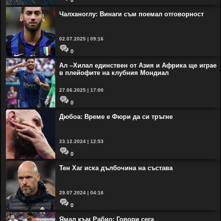
0
Чалханоглу: Винаги съм поемал отговорност
02.07.2025 | 09:16
0
Ал –Хилал единствен от Азия и Африка ще играе
в плейофите на клубния Мондиал
27.06.2025 | 17:00
0
Дюбоа: Време е Фюри да си тръгне
23.12.2024 | 12:53
0
Тен Хаг иска дълбочина на състава
29.07.2024 | 04:16
0
Ямал към Рабио: Говори сега