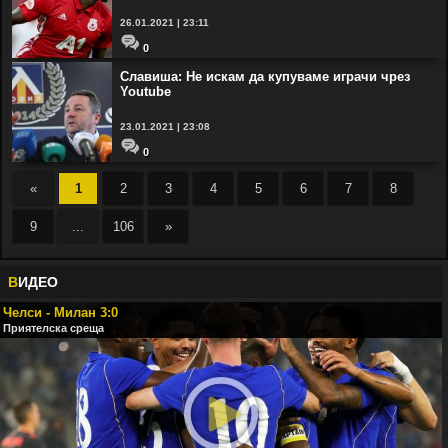
26.01.2021 | 23:11
0
Славиша: Не искам да купуваме играчи чрез
Youtube
23.01.2021 | 23:08
0
«
1
2
3
4
5
6
7
8
9
...
106
»
В
ИДЕО
Челси - Милан 3:0
Приятелска среща