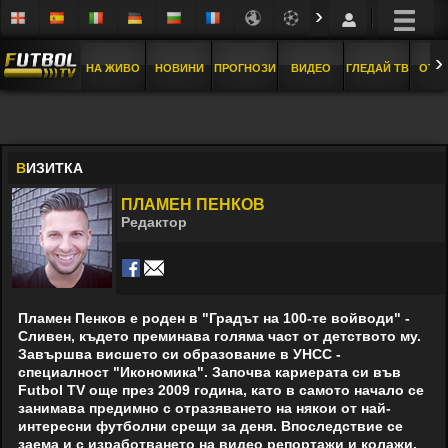
›
›
НА ЖИВО
НОВИНИ
ПРОГНОЗИ
ВИДЕО
ГЛЕДАЙ ТВ
ОТБ
В
ИЗИТКА
ПЛАМЕН ПЕНКОВ
Редактор
Пламен Пенков е роден в "Градът на 100-те войводи" -
Сливен, където преминава голяма част от детството му.
Завършва висшето си образование в УНСС -
специалност "Икономика". Започва кариерата си във
Futbol TV още през 2009 година, като в самото начало се
занимава предимно с отразяването на някои от най-
интересни футболни срещи за деня. Впоследствие се
заема и с изработването на видео репортажи и колажи.