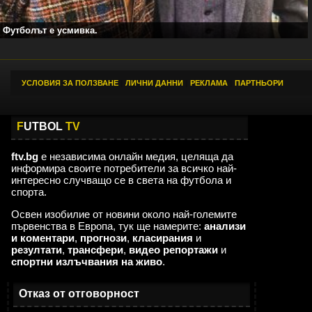
Футболът е усмивка.
УСЛОВИЯ ЗА ПОЛЗВАНЕ
|
ЛИЧНИ ДАННИ
|
РЕКЛАМА
|
ПАРТНЬОРИ
F
UTBOL
TV
ftv.bg
е независима онлайн медия, целяща да
информира своите потребители за всичко най-
интересно случващо се в света на футбола и
спорта.
Освен изобилие от новини около най-големите
първенства в Европа, тук ще намерите:
анализи
и коментари
,
прогнози
,
класирания
и
резултати
,
трансфери
,
видео репортажи
и
спортни излъчвания на живо
.
Отказ от отговорност