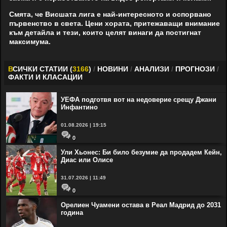
Смята, че Висшата лига е най-интересното и оспорвано
първенство в света. Цени хората, притежаващи внимание
към детайла и тези, които целят винаги да постигнат
максимума.
В
СИЧКИ СТАТИИ (
3166
)
/
НОВИНИ
/
АНАЛИЗИ
/
ПРОГНОЗИ
/
ФАКТИ И КЛАСАЦИИ
УЕФА подготвя вот на недоверие срещу Джани
Инфантино
01.08.2026 | 19:15
0
Ули Хьонес: Би било безумие да продадем Кейн,
Диас или Олисе
31.07.2026 | 11:49
0
Орелиен Чуамени остава в Реал Мадрид до 2031
година