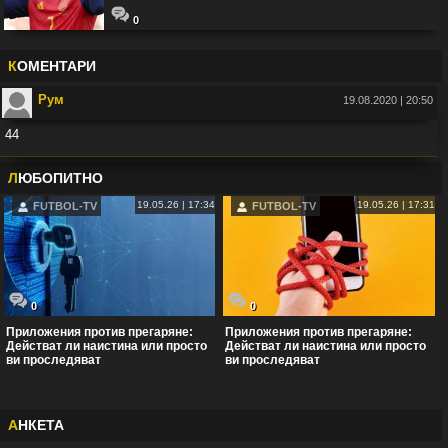
0
К
ОМЕНТАРИ
Рум
19.08.2020 | 20:50
44
Във:
Рио Фърдинанд: Джуд Белингам ще спечели Златната топка
Л
ЮБОПИТНО
19.05.26 | 17:34
19.05.26 | 17:31
FUTBOL-TV
FUTBOL-TV
0
0
Приложения против прегаряне:
Приложения против прегаряне:
Действат ли наистина или просто
Действат ли наистина или просто
ви проследяват
ви проследяват
А
НКЕТА