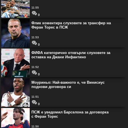
11:55
0
Флик коментира слуховете за трансфер на
Феран Торес в ПСЖ
11:53
0
ФИФА категорично отхвърли слуховете за
оставка на Джани Инфантино
11:52
0
Моуриньо: Най-важното е, че Винисиус
поднови договора си
11:51
0
ПСЖ е уведомил Барселона за договорка
с Феран Торес
11:50