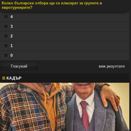
Колко български отбора ще се класират за групите в
евротурнирите?
4
3
2
1
0
виж резултати
В
КАДЪР