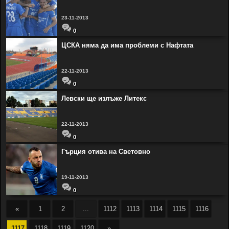
23-11-2013
0
ЦСКА няма да има проблеми с Нафтата
22-11-2013
0
Левски ще излъже Литекс
22-11-2013
0
Гърция отива на Световно
19-11-2013
0
«
1
2
...
1112
1113
1114
1115
1116
1117
1118
1119
1120
»