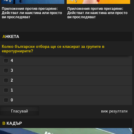
0
0
Приложения против прегаряне:
Приложения против прегаряне:
Действат ли наистина или просто
Действат ли наистина или просто
ви проследяват
ви проследяват
А
НКЕТА
Колко български отбора ще се класират за групите в
евротурнирите?
4
3
2
1
0
виж резултати
В
КАДЪР