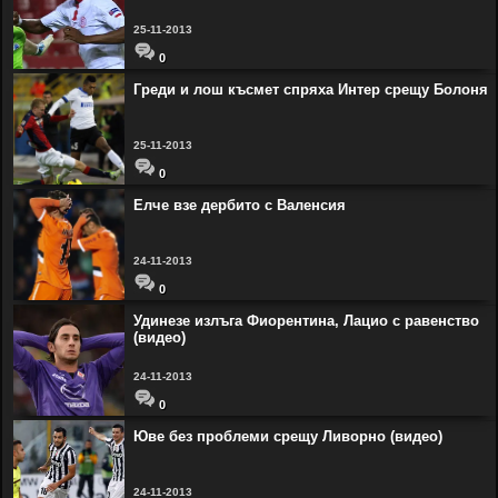
25-11-2013
0
Греди и лош късмет спряха Интер срещу Болоня
25-11-2013
0
Елче взе дербито с Валенсия
24-11-2013
0
Удинезе излъга Фиорентина, Лацио с равенство
(видео)
24-11-2013
0
Юве без проблеми срещу Ливорно (видео)
24-11-2013