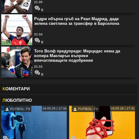
21:39
0
Родри обърна гръб на Реал Мадрид, даде
зелена светлина за трансфер в Барселона
21:34
0
Тото Волф предупреди: Мерцедес няма да
копира Макларън въпреки
впечатляващите подобрения
21:33
0
К
ОМЕНТАРИ
Л
ЮБОПИТНО
19.05.26 | 17:34
19.05.26 | 17:31
FUTBOL-TV
FUTBOL-TV