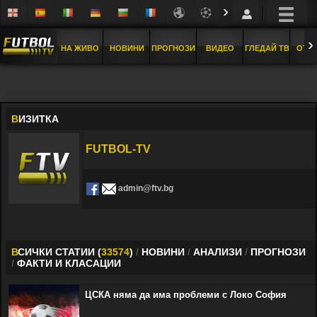
›
›
НА ЖИВО
НОВИНИ
ПРОГНОЗИ
ВИДЕО
ГЛЕДАЙ ТВ
ОТБ
В
ИЗИТКА
FUTBOL-TV
admin@ftv.bg
В
СИЧКИ СТАТИИ (
33574
)
/
НОВИНИ
/
АНАЛИЗИ
/
ПРОГНОЗИ
/
ФАКТИ И КЛАСАЦИИ
ЦСКА няма да има проблеми с Локо София