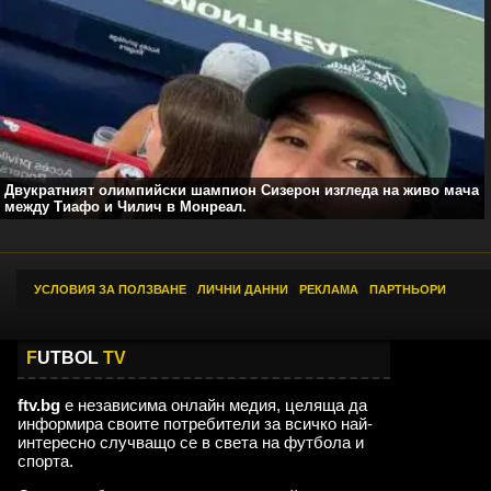
Двукратният олимпийски шампион Сизерон изгледа на живо мача
между Тиафо и Чилич в Монреал.
УСЛОВИЯ ЗА ПОЛЗВАНЕ
|
ЛИЧНИ ДАННИ
|
РЕКЛАМА
|
ПАРТНЬОРИ
F
UTBOL
TV
ftv.bg
е независима онлайн медия, целяща да
информира своите потребители за всичко най-
интересно случващо се в света на футбола и
спорта.