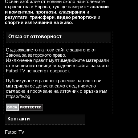
Освен изобилие от новини около най-големите
първенства в Европа, тук ще намерите:
анализи
и коментари
,
прогнози
,
класирания
и
резултати
,
трансфери
,
видео репортажи
и
спортни излъчвания на живо
.
Отказ от отговорност
Съдържанието на този сайт е защитено от
Закона за авторското право.
Изключение правят мултимедийните материали
от външни източници вградени в сайта, за които
Futbol TV не носи отговорност.
Публикуване и разпространение на текстови
материали се допуска само след писмено
съгласие и посочване на източник с връзка към
https://ftv.bg
Контакти
Futbol TV