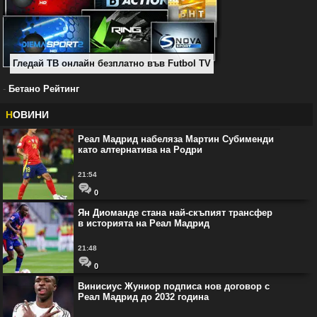
Гледай ТВ онлайн безплатно във Futbol TV
-
Бетано Рейтинг
Н
ОВИНИ
Реал Мадрид набеляза Мартин Субименди
като алтернатива на Родри
21:54
0
Ян Диоманде стана най-скъпият трансфер
в историята на Реал Мадрид
21:48
0
Винисиус Жуниор подписа нов договор с
Реал Мадрид до 2032 година