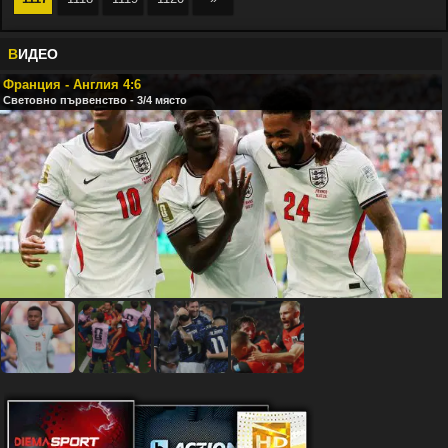
В
ИДЕО
Франция - Англия 4:6
Световно първенство - 3/4 място