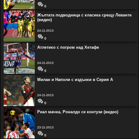
0
Жълтата подводница с класика срещу Леванте
(видео)
24-11-2013
0
Атлетико с погром над Хетафе
24-11-2013
0
Милан и Наполи с издънки в Серия А
24-11-2013
0
Реал мачка, Роналдо се контузи (видео)
23-11-2013
0