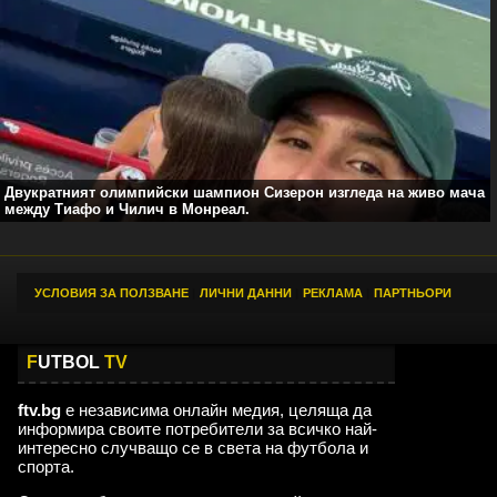
Двукратният олимпийски шампион Сизерон изгледа на живо мача
между Тиафо и Чилич в Монреал.
УСЛОВИЯ ЗА ПОЛЗВАНЕ
|
ЛИЧНИ ДАННИ
|
РЕКЛАМА
|
ПАРТНЬОРИ
F
UTBOL
TV
ftv.bg
е независима онлайн медия, целяща да
информира своите потребители за всичко най-
интересно случващо се в света на футбола и
спорта.