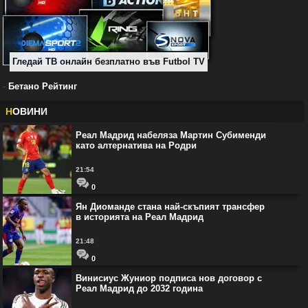
Гледай ТВ онлайн безплатно във Futbol TV
-
Бетано Рейтинг
Н
ОВИНИ
Реал Мадрид набеляза Мартин Субименди
като алтернатива на Родри
21:54
0
Ян Диоманде стана най-скъпият трансфер
в историята на Реал Мадрид
21:48
0
Винисиус Жуниор подписа нов договор с
Реал Мадрид до 2032 година