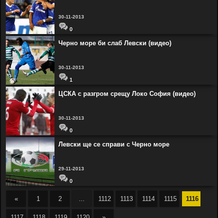
30-11-2013
0
Черно море би слаб Левски (видео)
30-11-2013
1
ЦСКА с разгром срещу Локо София (видео)
30-11-2013
0
Левски ще се справи с Черно море
29-11-2013
0
«
1
2
...
1112
1113
1114
1115
1116
1117
1118
1119
1120
»