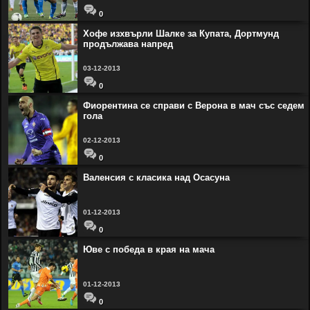
0
Хофе изхвърли Шалке за Купата, Дортмунд
продължава напред
03-12-2013
0
Фиорентина се справи с Верона в мач със седем
гола
02-12-2013
0
Валенсия с класика над Осасуна
01-12-2013
0
Юве с победа в края на мача
01-12-2013
0