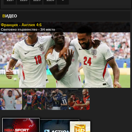
В
ИДЕО
Франция - Англия 4:6
Световно първенство - 3/4 място