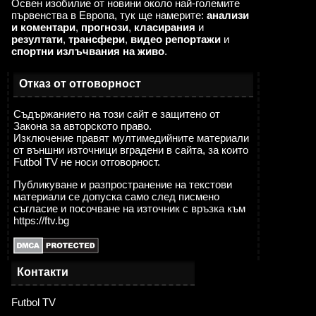
Освен изобилие от новини около най-големите
първенства в Европа, тук ще намерите:
анализи
и коментари
,
прогнози
,
класирания
и
резултати
,
трансфери
,
видео репортажи
и
спортни излъчвания на живо
.
Отказ от отговорност
Съдържанието на този сайт е защитено от
Закона за авторското право.
Изключение правят мултимедийните материали
от външни източници вградени в сайта, за които
Futbol TV не носи отговорност.
Публикуване и разпространение на текстови
материали се допуска само след писмено
съгласие и посочване на източник с връзка към
https://ftv.bg
Контакти
Futbol TV