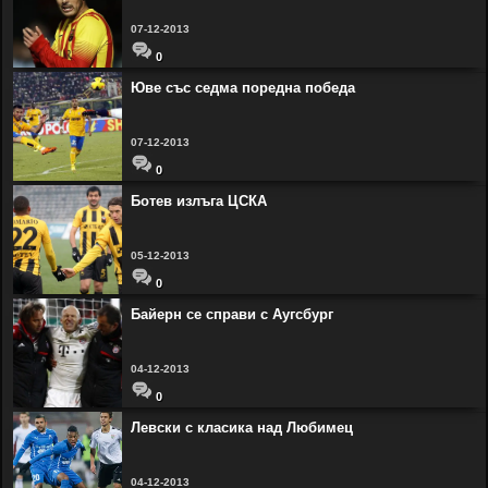
07-12-2013
0
Юве със седма поредна победа
07-12-2013
0
Ботев излъга ЦСКА
05-12-2013
0
Байерн се справи с Аугсбург
04-12-2013
0
Левски с класика над Любимец
04-12-2013