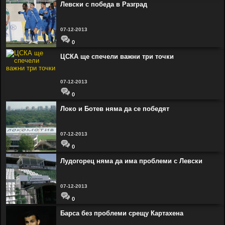
Левски с победа в Разград
07-12-2013
0
ЦСКА ще спечели важни три точки
07-12-2013
0
Локо и Ботев няма да се победят
07-12-2013
0
Лудогорец няма да има проблеми с Левски
07-12-2013
0
Барса без проблеми срещу Картахена