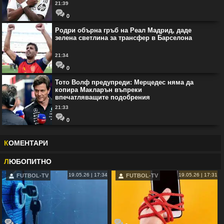
21:39
0
Родри обърна гръб на Реал Мадрид, даде
зелена светлина за трансфер в Барселона
21:34
0
Тото Волф предупреди: Мерцедес няма да
копира Макларън въпреки
впечатляващите подобрения
21:33
0
К
ОМЕНТАРИ
Л
ЮБОПИТНО
19.05.26 | 17:34
19.05.26 | 17:31
FUTBOL-TV
FUTBOL-TV