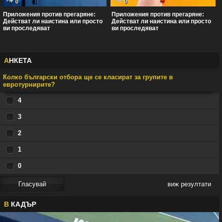
0
0
Приложения против прегаряне:
Приложения против прегаряне:
Действат ли наистина или просто
Действат ли наистина или просто
ви проследяват
ви проследяват
А
НКЕТА
Колко български отбора ще се класират за групите в
евротурнирите?
4
3
2
1
0
виж резултати
В
КАДЪР