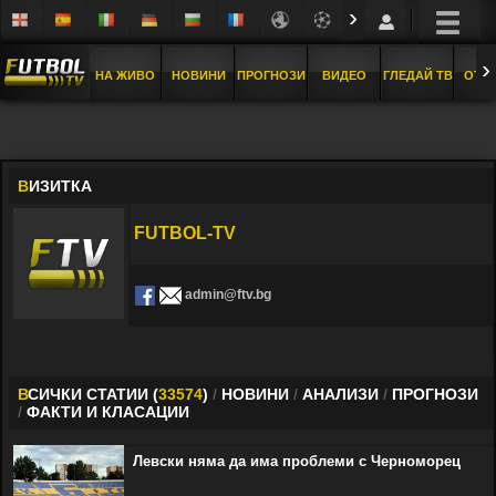
›
›
НА ЖИВО
НОВИНИ
ПРОГНОЗИ
ВИДЕО
ГЛЕДАЙ ТВ
ОТБ
В
ИЗИТКА
FUTBOL-TV
admin@ftv.bg
В
СИЧКИ СТАТИИ (
33574
)
/
НОВИНИ
/
АНАЛИЗИ
/
ПРОГНОЗИ
/
ФАКТИ И КЛАСАЦИИ
Левски няма да има проблеми с Черноморец