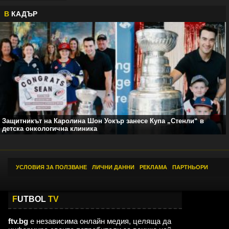
В
КАДЪР
Защитникът на Каролина Шон Уокър занесе Купа „Стенли“ в
детска онкологична клиника
УСЛОВИЯ ЗА ПОЛЗВАНЕ
|
ЛИЧНИ ДАННИ
|
РЕКЛАМА
|
ПАРТНЬОРИ
F
UTBOL
TV
ftv.bg
е независима онлайн медия, целяща да