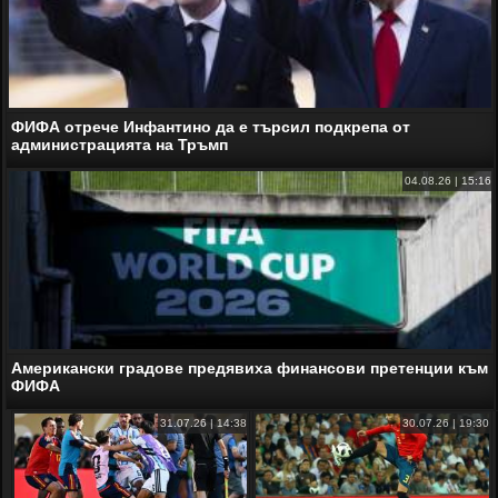
ФИФА отрече Инфантино да е търсил подкрепа от
администрацията на Тръмп
04.08.26 | 15:16
Американски градове предявиха финансови претенции към
ФИФА
31.07.26 | 14:38
30.07.26 | 19:30