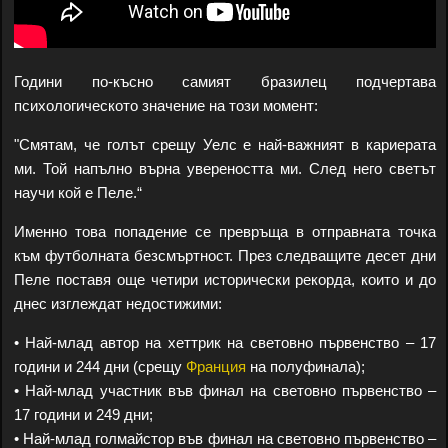
Години по-късно самият бразилец подчертава
психологическото значение на този момент:
"Смятам, че голът срещу Уелс е най-важният в кариерата
ми. Той напълно върна увереността ми. След него светът
научи кой е Пеле.“
Именно това попадение се превръща в отправната точка
към футболната безсмъртност. През следващите десет дни
Пеле поставя още четири исторически рекорда, които и до
днес изглеждат недостижими:
• Най-млад автор на хеттрик на световно първенство – 17
години и 244 дни (срещу
Франция
на полуфинала);
• Най-млад участник във финал на световно първенство –
17 години и 249 дни;
• Най-млад голмайстор във финал на световно първенство –