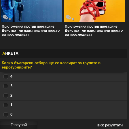
0
0
Приложения против прегаряне:
Приложения против прегаряне:
Действат ли наистина или просто
Действат ли наистина или просто
ви проследяват
ви проследяват
А
НКЕТА
Колко български отбора ще се класират за групите в
евротурнирите?
4
3
2
1
0
виж резултати