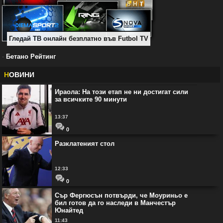
Гледай ТВ онлайн безплатно във Futbol TV
-
Бетано Рейтинг
Н
ОВИНИ
Ираола: На този етап не ни достигат сили
за всичките 90 минути
13:37
0
Разклатеният стол
12:33
0
Сър Фергюсън потвърди, че Моуриньо е
бил готов да го наследи в Манчестър
Юнайтед
11:43