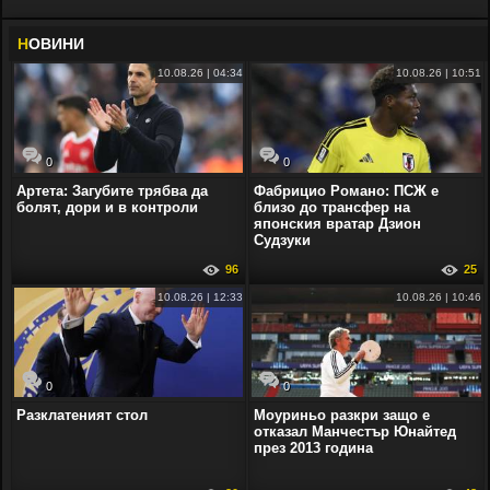
Н
ОВИНИ
10.08.26 | 04:34
10.08.26 | 10:51
0
0
Артета: Загубите трябва да
Фабрицио Романо: ПСЖ е
болят, дори и в контроли
близо до трансфер на
японския вратар Дзион
Судзуки
96
25
10.08.26 | 12:33
10.08.26 | 10:46
0
0
Разклатеният стол
Моуриньо разкри защо е
отказал Манчестър Юнайтед
през 2013 година