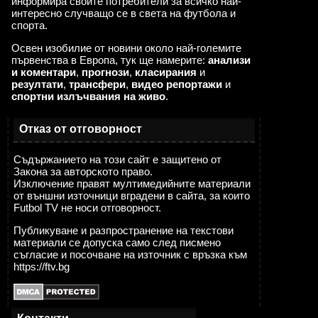
информира своите потребители за всичко най-
интересно случващо се в света на футбола и
спорта.
Освен изобилие от новини около най-големите
първенства в Европа, тук ще намерите:
анализи
и коментари
,
прогнози
,
класирания
и
резултати
,
трансфери
,
видео репортажи
и
спортни излъчвания на живо
.
Отказ от отговорност
Съдържанието на този сайт е защитено от
Закона за авторското право.
Изключение правят мултимедийните материали
от външни източници вградени в сайта, за които
Futbol TV не носи отговорност.
Публикуване и разпространение на текстови
материали се допуска само след писмено
съгласие и посочване на източник с връзка към
https://ftv.bg