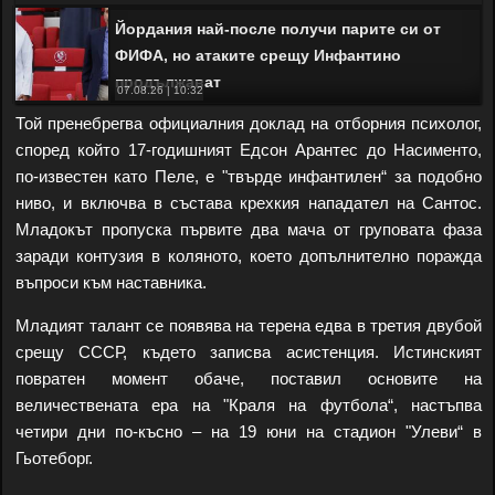
Йордания най-после получи парите си от
ФИФА, но атаките срещу Инфантино
продължават
07.08.26 | 10:32
Той пренебрегва официалния доклад на отборния психолог,
според който 17-годишният Едсон Арантес до Насименто,
по-известен като Пеле, е "твърде инфантилен“ за подобно
ниво, и включва в състава крехкия нападател на Сантос.
Младокът пропуска първите два мача от груповата фаза
заради контузия в коляното, което допълнително поражда
въпроси към наставника.
Младият талант се появява на терена едва в третия двубой
срещу СССР, където записва асистенция. Истинският
повратен момент обаче, поставил основите на
величествената ера на "Краля на футбола“, настъпва
четири дни по-късно – на 19 юни на стадион "Улеви“ в
Гьотеборг.