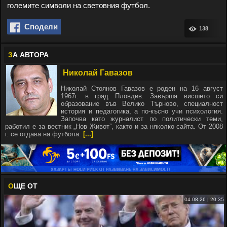
големите символи на световния футбол.
Сподели
138
З
А АВТОРА
Николай Гавазов
Николай Стоянов Гавазов е роден на 16 август
1967г. в град Пловдив. Завърша висшето си
образование във Велико Търново, специалност
история и педагогика, а по-късно учи психология.
Започва като журналист по политически теми,
работил е за вестник „Нов Живот”, както и за няколко сайта. От 2008
г. се отдава на футбола.
[...]
О
ЩЕ ОТ
04.08.26 | 20:35