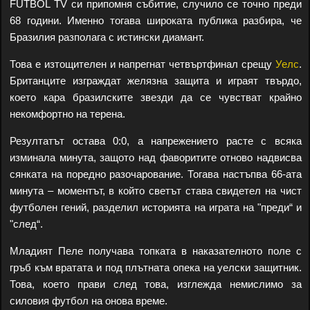
FUTBOL TV си припомня събитие, случило се точно преди
68 години. Именно тогава широката публика разбира, че
Бразилия разполага с истински диамант.
Това е изтощителен и напрегнат четвъртфинал срещу
Уелс
.
Британците изграждат желязна защита и играят твърдо,
което кара бразилските звезди да се чувстват крайно
некомфортно на терена.
Резултатът остава 0:0, а напрежението расте с всяка
изминала минута, защото над фаворитите отново надвисва
сянката на поредно разочарование. Тогава настъпва 66-ата
минута – моментът, в който светът става свидетел на чист
футболен гений, разделил историята на играта на "преди“ и
"след“.
Младият Пеле получава топката в наказателното поле с
гръб към вратата и под плътната опека на уелски защитник.
Това, което прави след това, изглежда немислимо за
силовия футбол на онова време.