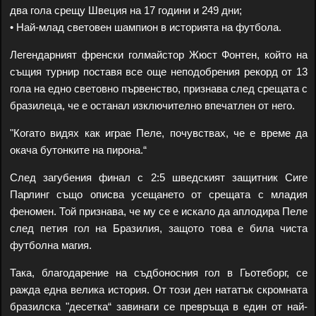
два гола срещу Швеция на 17 години и 249 дни;
• Най-млад световен шампион в историята на футбола.
Легендарният френски голмайстор Жюст Фонтен, който на
същия турнир поставя все още неподобрения рекорд от 13
гола на едно световно първенство, признава след срещата с
бразилеца, че е останал изключително впечатлен от него.
"Когато видях как играе Пеле, почувствах, че е време да
окача бутонките на пирона.“
След загубения финал с 2:5 шведският защитник Сиге
Парлинг също описва усещането от срещата с младия
феномен. Той признава, че му се е искало да аплодира Пеле
след петия гол на Бразилия, защото това е била чиста
футболна магия.
Така, благодарение на съдбоносния гол в Гьотеборг, се
ражда една велика история. От този ден нататък скромната
бразилска "десетка“ завинаги се превръща в един от най-