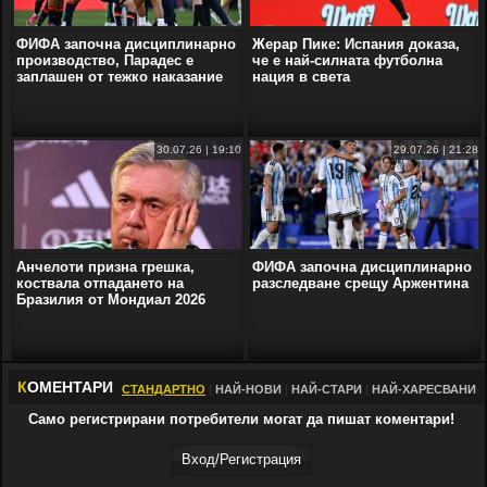
ФИФА започна дисциплинарно
Жерар Пике: Испания доказа,
производство, Парадес е
че е най-силната футболна
заплашен от тежко наказание
нация в света
30.07.26 | 19:10
29.07.26 | 21:28
Анчелоти призна грешка,
ФИФА започна дисциплинарно
коствала отпадането на
разследване срещу Аржентина
Бразилия от Мондиал 2026
К
ОМЕНТАРИ
СТАНДАРТНО
|
НАЙ-НОВИ
|
НАЙ-СТАРИ
|
НАЙ-ХАРЕСВАНИ
Само регистрирани потребители могат да пишат коментари!
Вход/Регистрaция