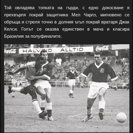
Той овладява топката на гърди, с едно докосване я
прехвърля покрай защитника Мел Чарлз, мигновено се
обръща и стреля точно в долния ъгъл покрай вратаря Джак
Келси. Голът се оказва единствен в мача и класира
Бразилия за полуфиналите.