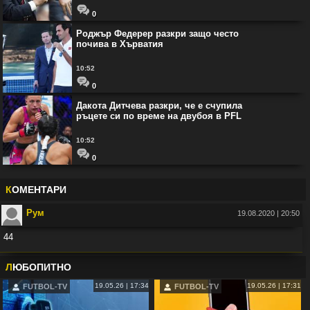
0
Роджър Федерер разкри защо често
почива в Хърватия
10:52
0
Дакота Дитчева разкри, че е счупила
ръцете си по време на двубоя в PFL
10:52
0
К
ОМЕНТАРИ
Рум
19.08.2020 | 20:50
44
Във:
Рио Фърдинанд: Джуд Белингам ще спечели Златната топка
Л
ЮБОПИТНО
19.05.26 | 17:34
19.05.26 | 17:31
FUTBOL-TV
FUTBOL-TV