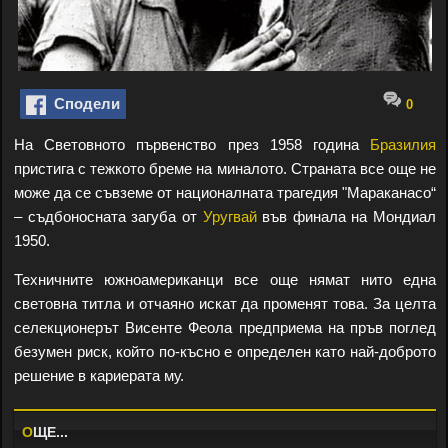
Сподели
0
На Световното първенство през 1958 година
Бразилия
пристига с тежкото бреме на миналото. Страната все още не
може да се съвземе от националната трагедия "Мараканасо“
– съдбоносната загуба от
Уругвай
във финала на Мондиал
1950.
Техничните южноамериканци все още нямат нито една
световна титла и отчаяно искат да променят това. За целта
селекционерът Висенте Феола предприема на пръв поглед
безумен риск, който по-късно е определен като най-доброто
решение в кариерата му.
O
ЩЕ...