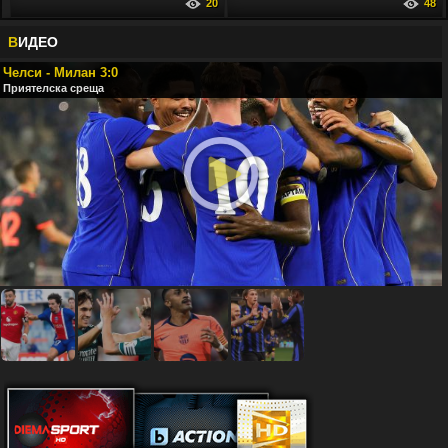
20
48
В
ИДЕО
Челси - Милан 3:0
Приятелска среща