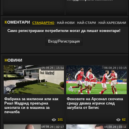
К
ОМЕНТАРИ
СТАНДАРТНО
|
НАЙ-НОВИ
|
НАЙ-СТАРИ
|
НАЙ-ХАРЕСВАНИ
Само регистрирани потребители могат да пишат коментари!
Вход/Регистрaция
Н
ОВИНИ
05.08.26 | 15:54
06.08.26 | 03:15
0
0
Фабрика за милиони или как
Феновете на Арсенал скочиха
Реал Мадрид превърна
срещу двама играчи след
школата си в машина за
загубата от Бетис
печалба
101
62
06.08.26 | 02:17
06.08.26 | 03:11