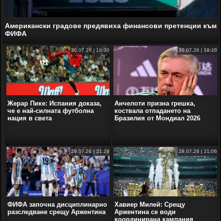
Американски градове предявиха финансови претенции към
ФИФА
30.07.26 | 19:30
30.07.26 | 19:10
Жерар Пике: Испания доказа,
Анчелоти призна грешка,
че е най-силната футболна
коствала отпадането на
нация в света
Бразилия от Мондиал 2026
29.07.26 | 21:28
29.07.26 | 21:06
ФИФА започна дисциплинарно
Хавиер Милей: Срещу
разследване срещу Аржентина
Аржентина се води
координирана кампания