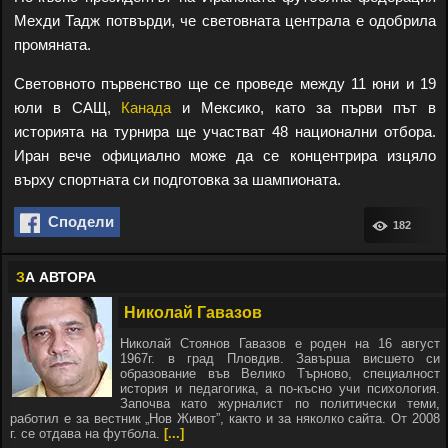
Мехди Тадж потвърди, че световната централа е одобрила
промяната.
Световното първенство ще се проведе между 11 юни и 19
юли в САЩ,
Канада
и Мексико, като за първи път в
историята на турнира ще участват 48 национални отбора.
Иран вече официално може да се концентрира изцяло
върху спортната си подготовка за шампионата.
Сподели
182
З
А АВТОРА
Николай Гавазов
Николай Стоянов Гавазов е роден на 16 август
1967г. в град Пловдив. Завърша висшето си
образование във Велико Търново, специалност
история и педагогика, а по-късно учи психология.
Започва като журналист по политически теми,
работил е за вестник „Нов Живот”, както и за няколко сайта. От 2008
г. се отдава на футбола.
[...]