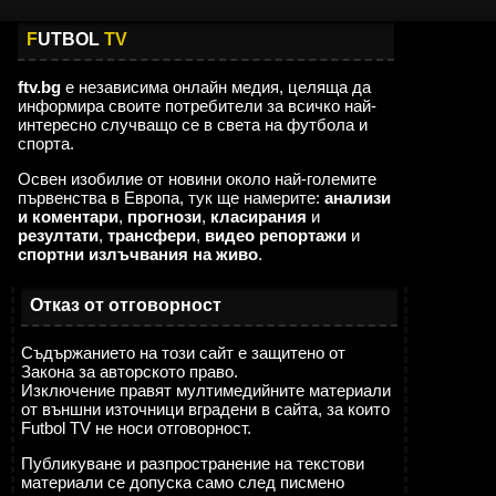
F
UTBOL
TV
ftv.bg
е независима онлайн медия, целяща да
информира своите потребители за всичко най-
интересно случващо се в света на футбола и
спорта.
Освен изобилие от новини около най-големите
първенства в Европа, тук ще намерите:
анализи
и коментари
,
прогнози
,
класирания
и
резултати
,
трансфери
,
видео репортажи
и
спортни излъчвания на живо
.
Отказ от отговорност
Съдържанието на този сайт е защитено от
Закона за авторското право.
Изключение правят мултимедийните материали
от външни източници вградени в сайта, за които
Futbol TV не носи отговорност.
Публикуване и разпространение на текстови
материали се допуска само след писмено