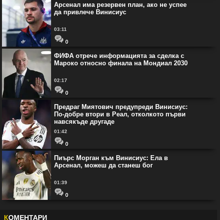
Арсенал има резервен план, ако не успее
да привлече Винисиус
03:11
0
ФИФА отрече информацията за сделка с
Мароко относно финала на Мондиал 2030
02:17
0
Предраг Миятович предупреди Винисиус:
По-добре втори в Реал, отколкото първи
навсякъде другаде
01:42
0
Пиърс Морган към Винисиус: Ела в
Арсенал, можеш да станеш бог
01:39
0
К
ОМЕНТАРИ