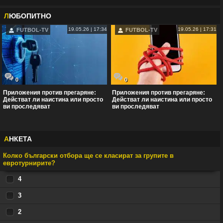
Л
ЮБОПИТНО
19.05.26 | 17:34
19.05.26 | 17:31
FUTBOL-TV
FUTBOL-TV
0
0
Приложения против прегаряне:
Приложения против прегаряне:
Действат ли наистина или просто
Действат ли наистина или просто
ви проследяват
ви проследяват
А
НКЕТА
Колко български отбора ще се класират за групите в
евротурнирите?
4
3
2