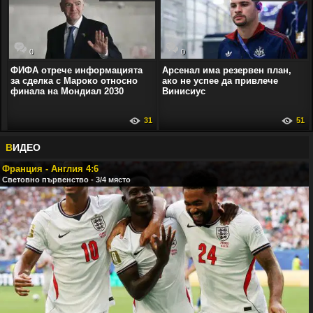
0
0
ФИФА отрече информацията
Арсенал има резервен план,
за сделка с Мароко относно
ако не успее да привлече
финала на Мондиал 2030
Винисиус
31
51
В
ИДЕО
Франция - Англия 4:6
Световно първенство - 3/4 място