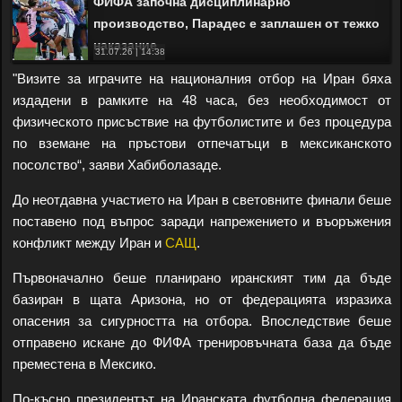
ФИФА започна дисциплинарно
производство, Парадес е заплашен от тежко
наказание
31.07.26 | 14:38
"Визите за играчите на националния отбор на Иран бяха
издадени в рамките на 48 часа, без необходимост от
физическото присъствие на футболистите и без процедура
по вземане на пръстови отпечатъци в мексиканското
посолство“, заяви Хабиболазаде.
До неотдавна участието на Иран в световните финали беше
поставено под въпрос заради напрежението и въоръжения
конфликт между Иран и
САЩ
.
Първоначално беше планирано иранският тим да бъде
базиран в щата Аризона, но от федерацията изразиха
опасения за сигурността на отбора. Впоследствие беше
отправено искане до ФИФА тренировъчната база да бъде
преместена в Мексико.
По-късно президентът на Иранската футболна федерация