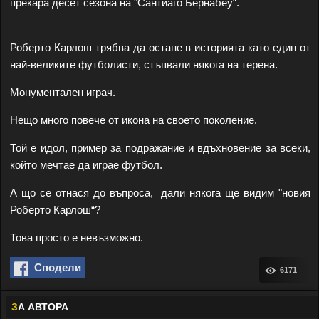
прекара десет сезона на "Сантиаго Бернабеу“.
Роберто Карлош трябва да остане в историята като един от
най-великите футболисти, стъпвали някога на терена.
Монументален играч.
Нещо много повече от икона на своето поколение.
Той е идол, пример за подражание и вдъхновение за всеки,
който мечтае да играе футбол.
А що се отнася до въпроса, дали някога ще видим "новия
Роберто Карлош“?
Това просто е невъзможно.
Сподели
6171
З
А АВТОРА