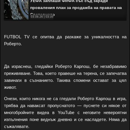
УЕФА заплаши ФИФА със съд заради
проваления план за продажба на правата на
Световното
03.08.26 | 03:35
FUTBOL TV се опитва да разкаже за уникалността на
Роберто.
Да израснеш, гледайки Роберто Карлош, бе незабравимо
преживяване. Това, което правеше на терена, се запечатва
завинаги в съзнанието. Такива спомени остават за цял
живот.
Онези, които никога не са гледали Роберто Карлош в игра,
трябва да наваксат пропуснатото — пуснете си някое от
многобройните видеа в YouTube с неговите невероятни
изпълнения поне веднъж дневно и се насладете. Няма да
съжалявате.