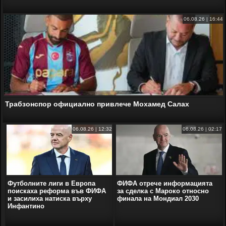
06.08.26 | 16:44
Трабзонспор официално привлече Мохамед Салах
06.08.26 | 12:32
06.08.26 | 02:17
Футболните лиги в Европа
ФИФА отрече информацията
поискаха реформа във ФИФА
за сделка с Мароко относно
и засилиха натиска върху
финала на Мондиал 2030
Инфантино