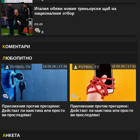
Италия обяви новия треньорски щаб на
националния отбор
03:49
0
К
ОМЕНТАРИ
Л
ЮБОПИТНО
19.05.26 | 17:34
19.05.26 | 17:31
FUTBOL-TV
FUTBOL-TV
0
0
Приложения против прегаряне:
Приложения против прегаряне:
Действат ли наистина или просто
Действат ли наистина или просто
ви проследяват
ви проследяват
А
НКЕТА