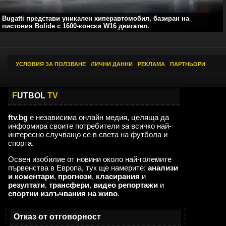
Bugatti представи уникален хиперавтомобил, базиран на
пистовия Bolide с 1600-конски W16 двигател.
УСЛОВИЯ ЗА ПОЛЗВАНЕ
|
ЛИЧНИ ДАННИ
|
РЕКЛАМА
|
ПАРТНЬОРИ
F
UTBOL
TV
ftv.bg
е независима онлайн медия, целяща да
информира своите потребители за всичко най-
интересно случващо се в света на футбола и
спорта.
Освен изобилие от новини около най-големите
първенства в Европа, тук ще намерите:
анализи
и коментари
,
прогнози
,
класирания
и
резултати
,
трансфери
,
видео репортажи
и
спортни излъчвания на живо
.
Отказ от отговорност