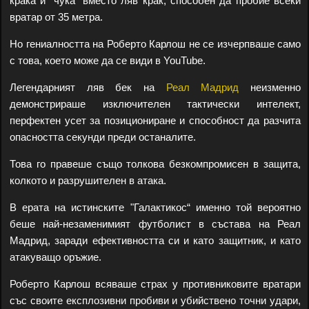
крака и "чука“ вместо ляв крак, способен да пробие всеки
вратар от 35 метра.
Но гениалността на Роберто Карлош не се изчерпваше само
с това, което може да се види в YouTube.
Легендарният ляв бек на
Реал Мадрид
неизменно
демонстрираше изключителен тактически интелект,
перфектен усет за позициониране и способност да разчита
опасността секунди преди останалите.
Това го правеше също толкова безкомпромисен в защита,
колкото и разрушителен в атака.
В ерата на истинските "Галактикос“ именно той вероятно
беше най-незаменимият футболист в състава на Реал
Мадрид, заради ефективността си и като защитник, и като
атакуващо оръжие.
Роберто Карлош всяваше страх у противниковите вратари
със своите експлозивни пробиви и убийствено точни удари,