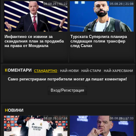
06.08.26 | 01:22
05.08.26 | 21:08
Инфантино се извини за
Турската Суперлига планира
скандалния план за продажба
следващия голям трансфер
на права от Мондиала
след Салах
К
ОМЕНТАРИ
СТАНДАРТНО
|
НАЙ-НОВИ
|
НАЙ-СТАРИ
|
НАЙ-ХАРЕСВАНИ
Само регистрирани потребители могат да пишат коментари!
Вход/Регистрaция
Н
ОВИНИ
06.08.26 | 17:16
06.08.26 | 17:33