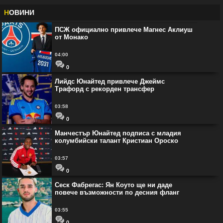
Н
ОВИНИ
ПСЖ официално привлече Магнес Аклиуш
от Монако
04:00
0
Лийдс Юнайтед привлече Джеймс
Трафорд с рекорден трансфер
03:58
0
Манчестър Юнайтед подписа с младия
колумбийски талант Кристиан Ороско
03:57
0
Сеск Фабрегас: Ян Коуто ще ни даде
повече възможности по десния фланг
03:55
0