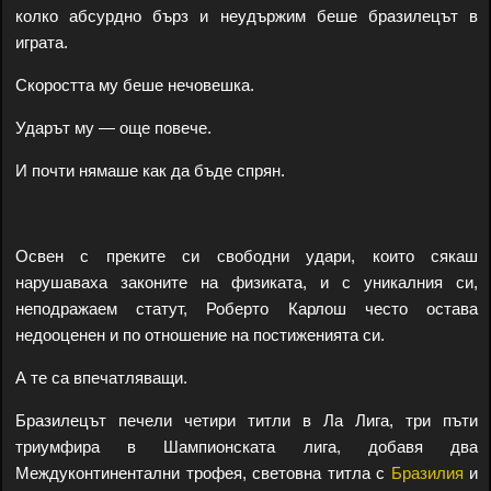
колко абсурдно бърз и неудържим беше бразилецът в
играта.
Скоростта му беше нечовешка.
Ударът му — още повече.
И почти нямаше как да бъде спрян.
Освен с преките си свободни удари, които сякаш
нарушаваха законите на физиката, и с уникалния си,
неподражаем статут, Роберто Карлош често остава
недооценен и по отношение на постиженията си.
А те са впечатляващи.
Бразилецът печели четири титли в Ла Лига, три пъти
триумфира в Шампионската лига, добавя два
Междуконтинентални трофея, световна титла с
Бразилия
и