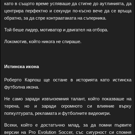
като в същото време успяваше да стигне до аутлинията, да
центрира перфектно и секунди по-късно вече да се връща
обратно, за да спре контраатаката на съперника.
Той беше лидер, мотиватор и двигател на отбора.
Локомотив, който никога не спираше.
Истинска икона
Роберто Карлош ще остане в историята като истинска
футболна икона.
Не само заради извънземния талант, който показваше на
терена, но и заради огромното си влияние върху
попкултурата, рекламата и футболните видеоигри.
Всеки, който е достатъчно млад, за да помни първите
версии на Pro Evolution Soccer, със сигурност си спомня