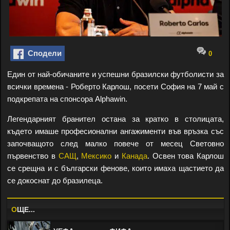
Сподели
0
Един от най-обичаните и успешни бразилски футболисти за
всички времена - Роберто Карлош, посети София на 7 май с
подкрепата на спонсора Alphawin.
Легендарният бранител остана за кратко в столицата,
където имаше професионални ангажименти във връзка със
започващото след малко повече от месец Световно
първенство в
САЩ
,
Мексико
и
Канада
. Освен това Карлош
се срещна и с български фенове, които имаха щастието да
се докоснат до бразилеца.
O
ЩЕ...