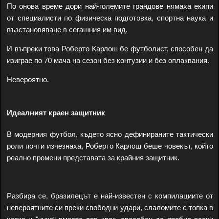
По онова време дори най-големите грандове нямаха екипи
от специалисти по физическа подготовка, спортна наука и
възстановяване в сегашния им вид.
И въпреки това Роберто Карлош бе футболист, способен да
изиграе по 70 мача на сезон без контузии и без оплаквания.
Невероятно.
Идеалният краен защитник
В модерния футбол, където ясно дефинираните тактически
роли почти изчезнаха, Роберто Карлош беше човекът, който
реално промени представата за крайния защитник.
Разбира се, бразилецът е най-известен с компилациите от
невероятните си преки свободни удари, слаломите с топка в