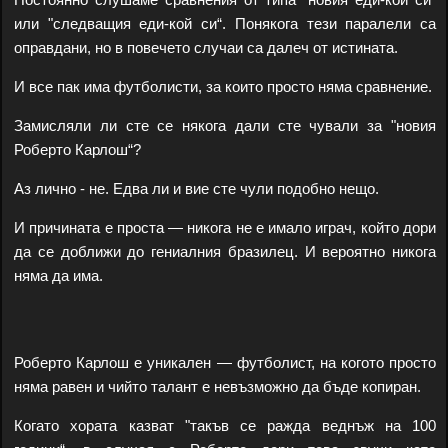
или "следващия еди-кой си“. Понякога тези паралели са
оправдани, но в повечето случаи са далеч от истината.
И все пак има футболисти, за които просто няма сравнение.
Замисляли ли сте се някога дали сте чували за "новия
Роберто Карлош“?
Аз лично - не. Едва ли и вие сте чули подобно нещо.
И причината е проста — никога не е имало играч, който дори
да се доближи до гениалния бразилец. И вероятно никога
няма да има.
Роберто Карлош е уникален — футболист, на когото просто
няма равен и чийто талант е невъзможно да бъде копиран.
Когато хората казват "такъв се ражда веднъж на 100