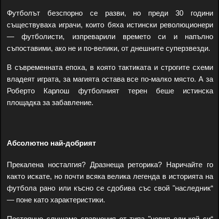
Футболът безспорно се разви, но преди 30 години
съществуваха играчи, които бяха истински революционери
— футболисти, изпреварили времето си и напълно
съпоставими, ако не и по-велики, от днешните суперзвезди.
В съвременната епоха, в която тактиката и строгите схеми
владеят играта, за магията остава все по-малко място. А за
Роберто Карлош футболният терен беше истинска
площадка за забавление.
Абсолютно най-добрият
Прекалена носталгия? Дразнеща реторика? Наричайте го
както искате, но почти всяка велика легенда в историята на
футбола рано или късно се сдобива със свой "наследник“
— поне като характеристики.
Постоянно слушаме сравнения от типа "новия еди-кой си“