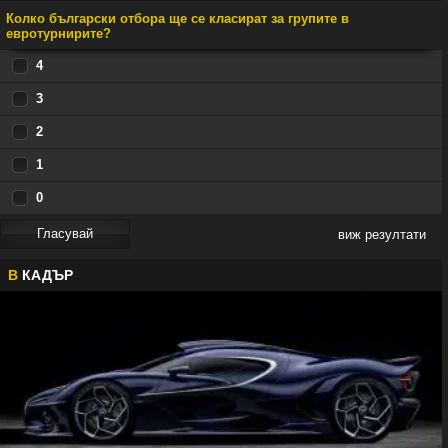
Колко български отбора ще се класират за групите в
евротурнирите?
4
3
2
1
0
виж резултати
В
КАДЪР