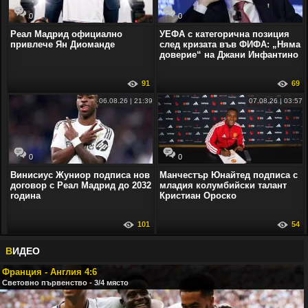
0
0
Реал Мадрид официално
УЕФА с категорична позиция
привлече Ян Диоманде
след кризата във ФИФА: „Няма
доверие“ на Джани Инфантино
91
69
06.08.26 | 21:39
07.08.26 | 03:57
0
0
Винисиус Жуниор подписа нов
Манчестър Юнайтед подписа с
договор с Реал Мадрид до 2032
младия колумбийски талант
година
Кристиан Ороско
101
54
В
ИДЕО
Франция - Англия 4:6
Световно първенство - 3/4 място