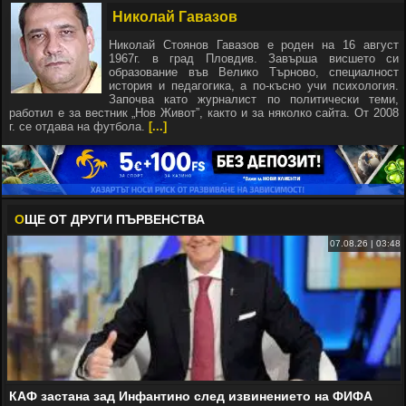
Николай Гавазов
Николай Стоянов Гавазов е роден на 16 август
1967г. в град Пловдив. Завърша висшето си
образование във Велико Търново, специалност
история и педагогика, а по-късно учи психология.
Започва като журналист по политически теми,
работил е за вестник „Нов Живот”, както и за няколко сайта. От 2008
г. се отдава на футбола.
[...]
О
ЩЕ ОТ ДРУГИ ПЪРВЕНСТВА
07.08.26 | 03:48
КАФ застана зад Инфантино след извинението на ФИФА