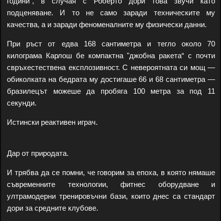
години“, в случая с Роберто дори това звучи като
подценяване. И то не само заради техническите му
качества, а и заради феноменалните му физически данни.
При ръст от едва 168 сантиметра и тегло около 70
килограма Карлош бе компактна "джобна ракета“ с почти
свръхестествена експлозивност. С невероятната си мощ —
обиколката на бедрата му достигаше 66 и 68 сантиметра —
бразилецът можеше да пробяга 100 метра за под 11
секунди.
Истински реактивен играч.
Дар от природата.
И трябва да се помни, че говорим за епоха, в която нямаше
съвременните технологии, фитнес оборудване и
ултрамодерни тренировъчни бази, които днес са стандарт
дори за средните клубове.