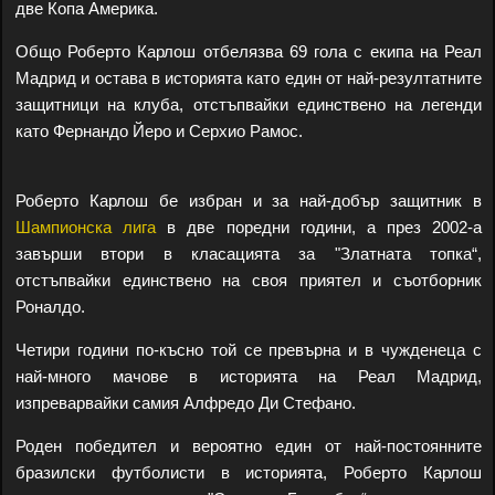
две Копа Америка.
Общо Роберто Карлош отбелязва 69 гола с екипа на Реал
Мадрид и остава в историята като един от най-резултатните
защитници на клуба, отстъпвайки единствено на легенди
като Фернандо Йеро и Серхио Рамос.
Роберто Карлош бе избран и за най-добър защитник в
Шампионска лига
в две поредни години, а през 2002-а
завърши втори в класацията за "Златната топка“,
отстъпвайки единствено на своя приятел и съотборник
Роналдо.
Четири години по-късно той се превърна и в чужденеца с
най-много мачове в историята на Реал Мадрид,
изпреварвайки самия Алфредо Ди Стефано.
Роден победител и вероятно един от най-постоянните
бразилски футболисти в историята, Роберто Карлош