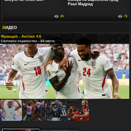
Реал Мадрид
26
75
В
ИДЕО
Франция - Англия 4:6
Световно първенство - 3/4 място