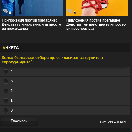
0
0
Приложения против прегаряне:
Приложения против прегаряне:
Действат ли наистина или просто
Действат ли наистина или просто
ви проследяват
ви проследяват
А
НКЕТА
Колко български отбора ще се класират за групите в
евротурнирите?
4
3
2
1
0
виж резултати