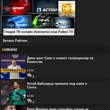
Гледай ТВ онлайн безплатно във Futbol TV
-
Бетано Рейтинг
Н
ОВИНИ
Джон вант Схип е новият селекционер на
Казахстан
14:59
0
Алтай Байъндър премина под наем в
Селта
14:55
0
Реал Мадрид прие спокойно отказа на