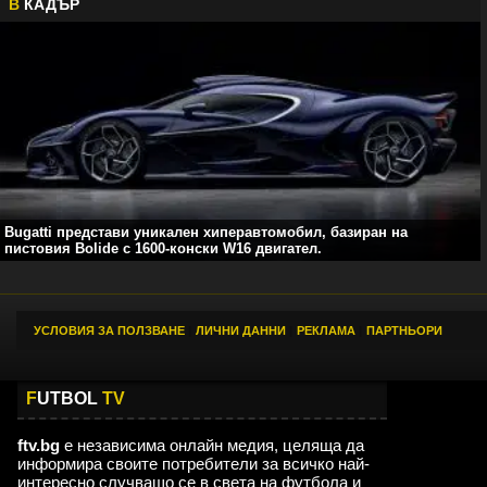
В
КАДЪР
Bugatti представи уникален хиперавтомобил, базиран на
пистовия Bolide с 1600-конски W16 двигател.
УСЛОВИЯ ЗА ПОЛЗВАНЕ
|
ЛИЧНИ ДАННИ
|
РЕКЛАМА
|
ПАРТНЬОРИ
F
UTBOL
TV
ftv.bg
е независима онлайн медия, целяща да
информира своите потребители за всичко най-
интересно случващо се в света на футбола и