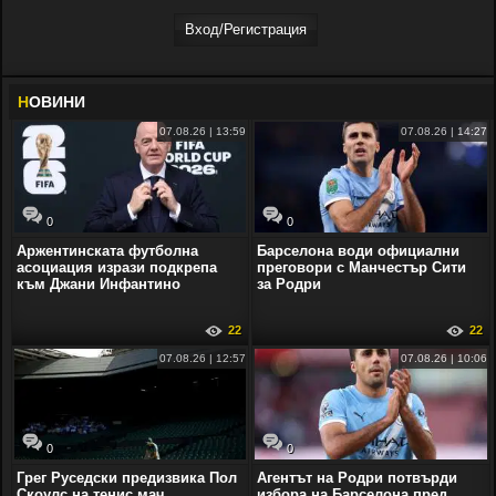
Вход/Регистрaция
Н
ОВИНИ
07.08.26 | 13:59
07.08.26 | 14:27
0
0
Аржентинската футболна
Барселона води официални
асоциация изрази подкрепа
преговори с Манчестър Сити
към Джани Инфантино
за Родри
22
22
07.08.26 | 12:57
07.08.26 | 10:06
0
0
Грег Руседски предизвика Пол
Агентът на Родри потвърди
Скоулс на тенис мач
избора на Барселона пред