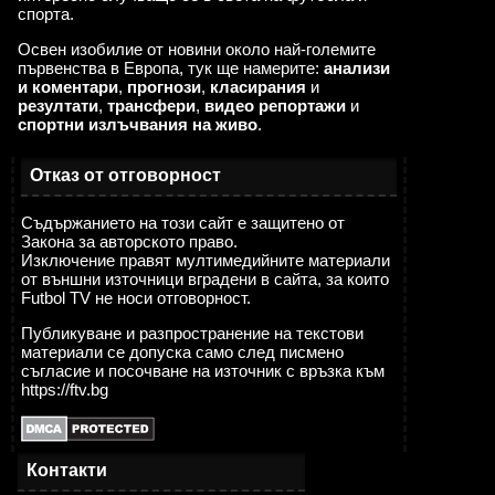
спорта.
Освен изобилие от новини около най-големите
първенства в Европа, тук ще намерите:
анализи
и коментари
,
прогнози
,
класирания
и
резултати
,
трансфери
,
видео репортажи
и
спортни излъчвания на живо
.
Отказ от отговорност
Съдържанието на този сайт е защитено от
Закона за авторското право.
Изключение правят мултимедийните материали
от външни източници вградени в сайта, за които
Futbol TV не носи отговорност.
Публикуване и разпространение на текстови
материали се допуска само след писмено
съгласие и посочване на източник с връзка към
https://ftv.bg
Контакти