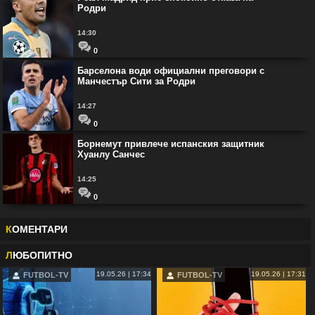
Родри
14:30
0
Барселона води официални преговори с
Манчестър Сити за Родри
14:27
0
Борнемут привлече испанския защитник
Хуанлу Санчес
14:25
0
К
ОМЕНТАРИ
Л
ЮБОПИТНО
19.05.26 | 17:34
19.05.26 | 17:31
FUTBOL-TV
FUTBOL-TV