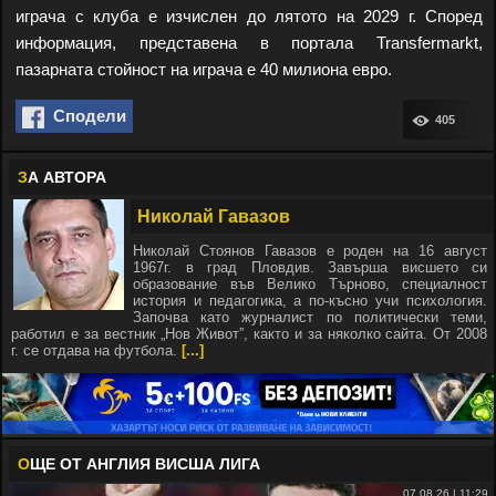
играча с клуба е изчислен до лятото на 2029 г. Според
информация, представена в портала Transfermarkt,
пазарната стойност на играча е 40 милиона евро.
Сподели
405
З
А АВТОРА
Николай Гавазов
Николай Стоянов Гавазов е роден на 16 август
1967г. в град Пловдив. Завърша висшето си
образование във Велико Търново, специалност
история и педагогика, а по-късно учи психология.
Започва като журналист по политически теми,
работил е за вестник „Нов Живот”, както и за няколко сайта. От 2008
г. се отдава на футбола.
[...]
О
ЩЕ ОТ АНГЛИЯ ВИСША ЛИГА
07.08.26 | 11:29