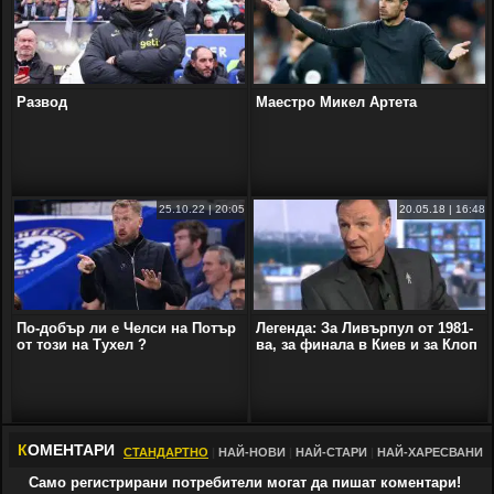
Развод
Маестро Микел Артета
25.10.22 | 20:05
20.05.18 | 16:48
По-добър ли е Челси на Потър
Легенда: За Ливърпул от 1981-
от този на Тухел ?
ва, за финала в Киев и за Клоп
К
ОМЕНТАРИ
СТАНДАРТНО
|
НАЙ-НОВИ
|
НАЙ-СТАРИ
|
НАЙ-ХАРЕСВАНИ
Само регистрирани потребители могат да пишат коментари!