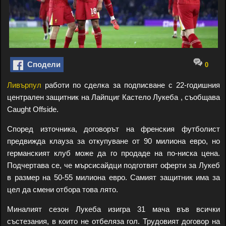
Сподели
0
Ливърпул
работи по сделка за подписване с 22-годишния
централен защитник на Лайпциг Кастело Лукеба , съобщава
Caught Offside.
Според източника, договорът на френския футболист
предвижда клауза за откупуване от 90 милиона евро, но
германският клуб може да го продаде на по-ниска цена.
Подчертава се, че мърсисайдци подготвят оферти за Лукеб
в размер на 50-55 милиона евро. Самият защитник има за
цел да смени отбора това лято.
Миналият сезон Лукеба изигра 31 мача във всички
състезания, в които не отбеляза гол. Трудовият договор на