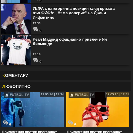
УЕФА с категорична позиция след кризата
във ФИФА: „Няма доверие“ на Джани
Инфантино
17:33
0
Реал Мадрид официално привлече Ян
Диоманде
17:16
0
К
ОМЕНТАРИ
Л
ЮБОПИТНО
19.05.26 | 17:34
19.05.26 | 17:31
FUTBOL-TV
FUTBOL-TV
0
0
Приложения против прегаряне:
Приложения против прегаряне: