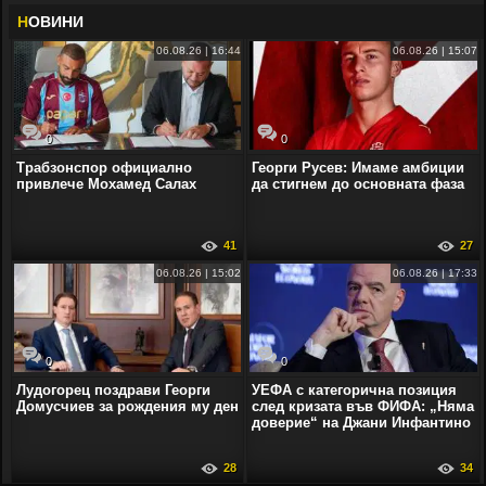
Н
ОВИНИ
06.08.26 | 16:44
06.08.26 | 15:07
0
0
Трабзонспор официално
Георги Русев: Имаме амбиции
привлече Мохамед Салах
да стигнем до основната фаза
41
27
06.08.26 | 15:02
06.08.26 | 17:33
0
0
Лудогорец поздрави Георги
УЕФА с категорична позиция
Домусчиев за рождения му ден
след кризата във ФИФА: „Няма
доверие“ на Джани Инфантино
28
34