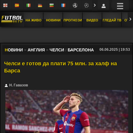
›
›
НА ЖИВО
НОВИНИ
ПРОГНОЗИ
ВИДЕО
ГЛЕДАЙ ТВ
ОТБ
Н
ОВИНИ
»
АНГЛИЯ
»
ЧЕЛСИ
/
БАРСЕЛОНА
06.06.2025 | 19:53
Челси е готов да плати 75 млн. за халф на
Барса
Н. Гавазов