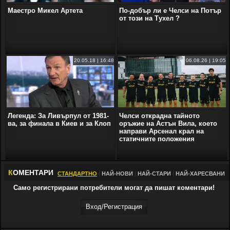
Маестро Микел Артета
По-добър ли е Челси на Потър
от този на Тухел ?
20.05.18 | 16:48
06.08.26 | 19:05
Легенда: За Ливърпул от 1981-
Челси открадна тайното
ва, за финала в Киев и за Клоп
оръжие на Астън Вила, което
направи Арсенал крал на
статичните положения
К
ОМЕНТАРИ
СТАНДАРТНО
|
НАЙ-НОВИ
|
НАЙ-СТАРИ
|
НАЙ-ХАРЕСВАНИ
Само регистрирани потребители могат да пишат коментари!
Вход/Регистрaция