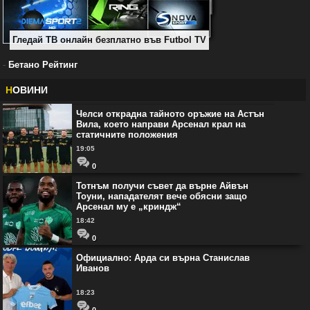
Гледай ТВ онлайн безплатно във Futbol TV
-
Бетано Рейтинг
Н
ОВИНИ
Челси открадна тайното оръжие на Астън
Вила, което направи Арсенал крал на
статичните положения
19:05
0
Тотнъм получи съвет да върне Айвън
Тоуни, нападателят вече обясни защо
Арсенал му е „криндж“
18:42
0
Официално: Арда си върна Станислав
Иванов
18:23
0