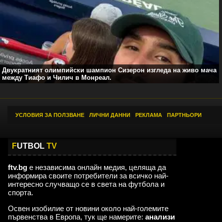
Двукратният олимпийски шампион Сизерон изгледа на живо мача
между Тиафо и Чилич в Монреал.
УСЛОВИЯ ЗА ПОЛЗВАНЕ
|
ЛИЧНИ ДАННИ
|
РЕКЛАМА
|
ПАРТНЬОРИ
F
UTBOL
TV
ftv.bg
е независима онлайн медия, целяща да
информира своите потребители за всичко най-
интересно случващо се в света на футбола и
спорта.
Освен изобилие от новини около най-големите
първенства в Европа, тук ще намерите:
анализи