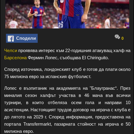
Сподели
0
Челси
проявява интерес към 22-годишния атакуващ халф на
Барселона
Фермин Лопес, съобщава El Chiringuito.
Според източника, лондонският клуб е готов да плати около
75 милиона евро за испанския футболист.
Лопес е възпитаник на академията на "Блаугранас“. През
миналия сезон халфът участва в 46 мача във всички
турнири, в които отбеляза осем гола и направи 10
асистенции. Настоящият трудов договор на играча с клуба е
до лятото на 2029 г. Според информация, предоставена на
портала Transfermarkt, пазарната стойност на играча е 50
милиона евро.