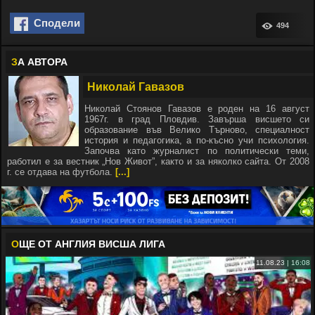
Сподели
494
З
А АВТОРА
Николай Гавазов
Николай Стоянов Гавазов е роден на 16 август
1967г. в град Пловдив. Завърша висшето си
образование във Велико Търново, специалност
история и педагогика, а по-късно учи психология.
Започва като журналист по политически теми,
работил е за вестник „Нов Живот”, както и за няколко сайта. От 2008
г. се отдава на футбола.
[...]
О
ЩЕ ОТ АНГЛИЯ ВИСША ЛИГА
11.08.23 | 16:08