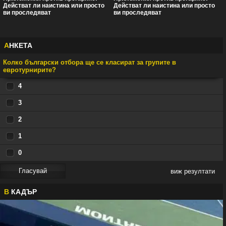
Действат ли наистина или просто
Действат ли наистина или просто
ви проследяват
ви проследяват
А
НКЕТА
Колко български отбора ще се класират за групите в
евротурнирите?
4
3
2
1
0
виж резултати
В
КАДЪР