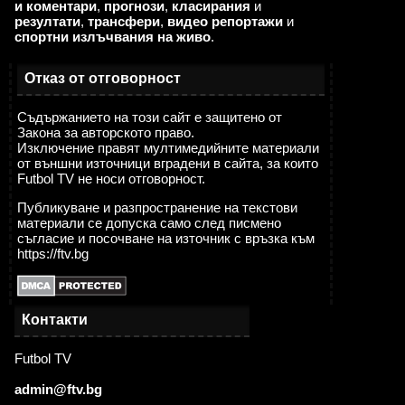
и коментари
,
прогнози
,
класирания
и
резултати
,
трансфери
,
видео репортажи
и
спортни излъчвания на живо
.
Отказ от отговорност
Съдържанието на този сайт е защитено от
Закона за авторското право.
Изключение правят мултимедийните материали
от външни източници вградени в сайта, за които
Futbol TV не носи отговорност.
Публикуване и разпространение на текстови
материали се допуска само след писмено
съгласие и посочване на източник с връзка към
https://ftv.bg
Контакти
Futbol TV
admin@ftv.bg