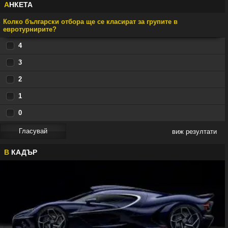
А
НКЕТА
Колко български отбора ще се класират за групите в
евротурнирите?
4
3
2
1
0
виж резултати
В
КАДЪР