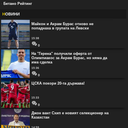
-
Бетано Рейтинг
Н
ОВИНИ
Майкон и Акрам Бурас отново не
попаднаха в групата на Левски
15:38
0
На "Герена" получили оферта от
Олимпиакос за Акрам Бурас, но няма да
има сделка
15:36
0
ЦСКА покори 20-та държава!
15:33
0
Джон вант Схип е новият селекционер на
Казахстан
14:59