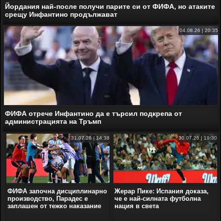
Йордания най-после получи парите си от ФИФА, но атаките
срещу Инфантино продължават
04.08.26 | 20:35
ФИФА отрече Инфантино да е търсил подкрепа от
администрацията на Тръмп
31.07.26 | 14:38
30.07.26 | 19:30
ФИФА започна дисциплинарно
Жерар Пике: Испания доказа,
производство, Парадес е
че е най-силната футболна
заплашен от тежко наказание
нация в света