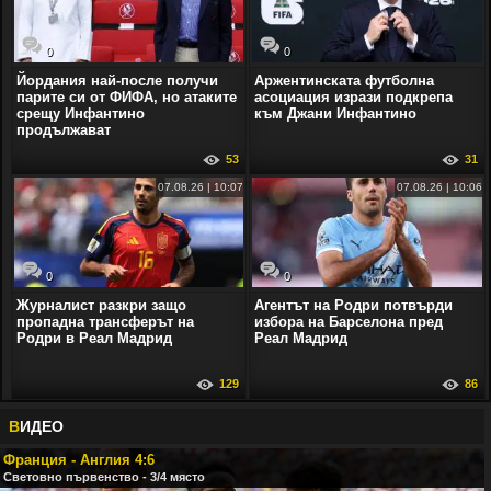
0
0
Йордания най-после получи
Аржентинската футболна
парите си от ФИФА, но атаките
асоциация изрази подкрепа
срещу Инфантино
към Джани Инфантино
продължават
53
31
07.08.26 | 10:07
07.08.26 | 10:06
0
0
Журналист разкри защо
Агентът на Родри потвърди
пропадна трансферът на
избора на Барселона пред
Родри в Реал Мадрид
Реал Мадрид
129
86
В
ИДЕО
Франция - Англия 4:6
Световно първенство - 3/4 място