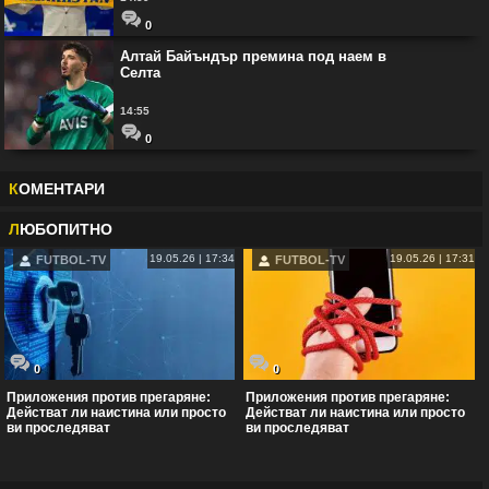
0
Алтай Байъндър премина под наем в
Селта
14:55
0
К
ОМЕНТАРИ
Л
ЮБОПИТНО
19.05.26 | 17:34
19.05.26 | 17:31
FUTBOL-TV
FUTBOL-TV
0
0
Приложения против прегаряне:
Приложения против прегаряне:
Действат ли наистина или просто
Действат ли наистина или просто
ви проследяват
ви проследяват