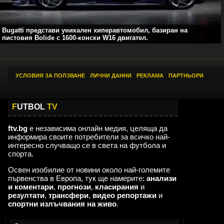
Bugatti представи уникален хиперавтомобил, базиран на
пистовия Bolide с 1600-конски W16 двигател.
УСЛОВИЯ ЗА ПОЛЗВАНЕ
|
ЛИЧНИ ДАННИ
|
РЕКЛАМА
|
ПАРТНЬОРИ
F
UTBOL
TV
ftv.bg
е независима онлайн медия, целяща да
информира своите потребители за всичко най-
интересно случващо се в света на футбола и
спорта.
Освен изобилие от новини около най-големите
първенства в Европа, тук ще намерите:
анализи
и коментари
,
прогнози
,
класирания
и
резултати
,
трансфери
,
видео репортажи
и
спортни излъчвания на живо
.