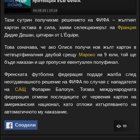
претенции към ФИФА
04.08.26 | 15:16
Тази сутрин получихме решението на ФИФА – жълтият
картон остава в сила, заяви селекционерът на
Франция
Дидие Дешан, цитиран от L'Équipe.
Това означава, че ако Олисе получи нов жълт картон в
четвъртфиналния двубой срещу
Мароко
на 9 юли, той ще
бъде наказан и ще пропусне евентуален полуфинал.
Френската футболна федерация подаде жалба след
неотдавнашното решение на ФИФА по случая с нападателя
на
САЩ
Фоларин Балогун. Тогава международната
федерация отмени последиците от червения картон на
американския национал, като отложи изтърпяването на
автоматичното му наказание.
Сподели
98