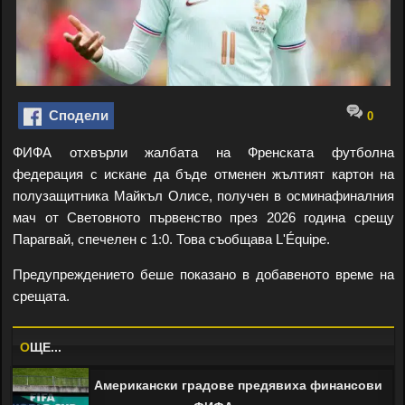
Сподели
0
ФИФА отхвърли жалбата на Френската футболна
федерация с искане да бъде отменен жълтият картон на
полузащитника Майкъл Олисе, получен в осминафиналния
мач от Световното първенство през 2026 година срещу
Парагвай, спечелен с 1:0. Това съобщава L'Équipe.
Предупреждението беше показано в добавеното време на
срещата.
O
ЩЕ...
Американски градове предявиха финансови