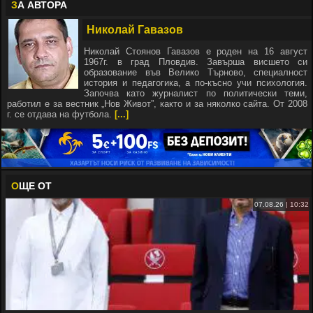
З
А АВТОРА
Николай Гавазов
Николай Стоянов Гавазов е роден на 16 август
1967г. в град Пловдив. Завърша висшето си
образование във Велико Търново, специалност
история и педагогика, а по-късно учи психология.
Започва като журналист по политически теми,
работил е за вестник „Нов Живот”, както и за няколко сайта. От 2008
г. се отдава на футбола.
[...]
О
ЩЕ ОТ
07.08.26 | 10:32