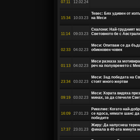
07:11
12.02.24
Тевес: Бях удивен от изп
15:34
10.03.23
на Меси
Скалони: Най-трудният м
11:14
09.03.23
Световното бе с Австрал
Меси: Опитвам се да бъд
02:33
04.02.23
обикновен човек
Меси разказа за мотивир
01:13
04.02.23
реч на полувремето с Ме
Меси: Зад победата на С
23:34
03.02.23
стоят много жертви
Меси: Хората видяха през
09:19
03.02.23
минах, за да спечеля Све
Рикелме: Когато най-добр
16:09
27.01.23
се ядоса, нямате шанс да
победите
Жиру: Да напуснеш терен
17:37
23.01.23
финала в 40-ата минута н