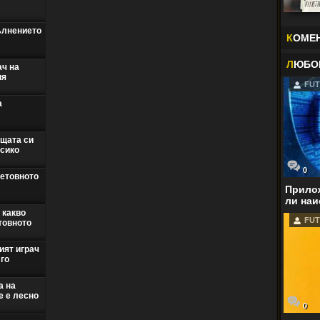
ълнението
К
ОМЕ
Л
ЮБО
ач на
ия
FUT
а
ащата си
ксико
0
ветовното
Прилож
ли наи
 какво
FUT
товното
ият играч
 го
а на
е е лесно
0