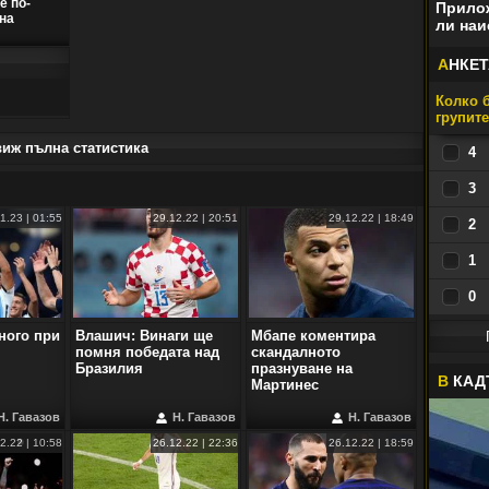
е по-
Прилож
 на
ли наи
А
НКЕТ
Колко б
групит
виж пълна статистика
4
3
1.23 | 01:55
29.12.22 | 20:51
29.12.22 | 18:49
2
1
0
ного при
Влашич: Винаги ще
Мбапе коментира
помня победата над
скандалното
Бразилия
празнуване на
В
КАД
Мартинес
Н. Гавазов
Н. Гавазов
Н. Гавазов
2.22 | 10:58
26.12.22 | 22:36
26.12.22 | 18:59