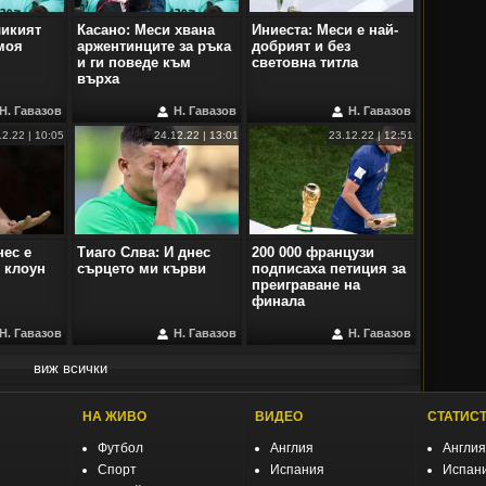
ликият
Касано: Меси хвана
Иниеста: Меси е най-
моя
аржентинците за ръка
добрият и без
и ги поведе към
световна титла
върха
Н. Гавазов
Н. Гавазов
Н. Гавазов
12.22 | 10:05
24.12.22 | 13:01
23.12.22 | 12:51
нес е
Тиаго Слва: И днес
200 000 французи
н клоун
сърцето ми кърви
подписаха петиция за
преиграване на
финала
Н. Гавазов
Н. Гавазов
Н. Гавазов
виж всички
НА ЖИВО
ВИДЕО
СТАТИС
Футбол
Англия
Англия
Спорт
Испания
Испан