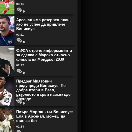
03:15
0
Арсенал има резервен план,
ако не успее да привлече
Винисиус
03:11
0
ФИФА отрече информацията
за сделка с Мароко относно
финала на Мондиал 2030
02:17
0
Предраг Миятович
предупреди Винисиус: По-
добре втори в Реал,
отколкото първи навсякъде
01:42
другаде
0
Пиърс Морган към Винисиус:
Ела в Арсенал, можеш да
станеш бог
01:39