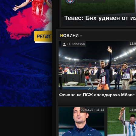
Тевес: Бях удивен от 
Н
ОВИНИ
»
12.0
Н. Гавазов
Фенове на ПСЖ аплодираха Мбапе
09.03.23 | 11:14
04.0