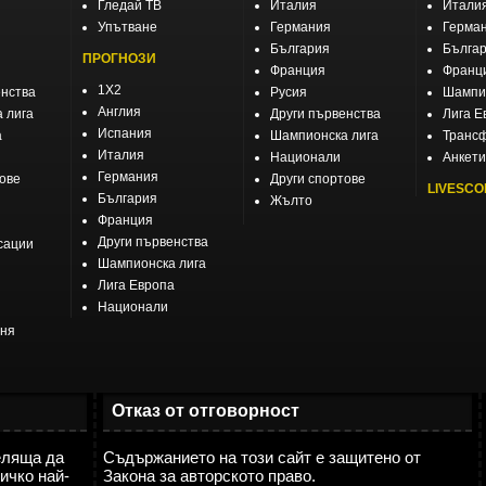
Гледай ТВ
Италия
Итали
Упътване
Германия
Герма
България
Бълга
ПРОГНОЗИ
Франция
Франц
1X2
енства
Русия
Шампио
Англия
 лига
Други първенства
Лига Е
Испания
а
Шампионска лига
Транс
Италия
Национали
Анкети
Германия
тове
Други спортове
LIVESCO
България
Жълто
Франция
Други първенства
сации
Шампионска лига
Лига Европа
Национали
еня
Отказ от отговорност
еляща да
Съдържанието на този сайт е защитено от
ичко най-
Закона за авторското право.