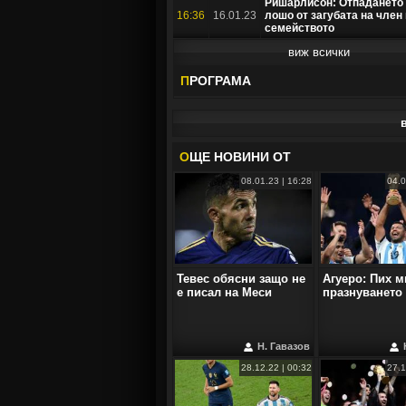
Ришарлисон: Отпадането 
16:36
16.01.23
лошо от загубата на член
семейството
виж всички
П
РОГРАМА
O
ЩЕ НОВИНИ ОТ
08.01.23 | 16:28
04.0
Тевес обясни защо не
Агуеро: Пих м
е писал на Меси
празнуването
Н. Гавазов
28.12.22 | 00:32
27.1