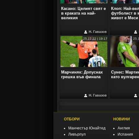
Касано: Целият свят е
Клоп: Най-ве
в краката на най-
футболист в 
великия
живот е Меси
Н. Гавазов
25.12.22 | 19:17
25.
Марчиняк: Допуснах
Сунес: Марти
грешка във финала
като вулгаре
Н. Гавазов
ОТБОРИ
НОВИНИ
Манчестър Юнайтед
Англия
Ливърпул
Испания