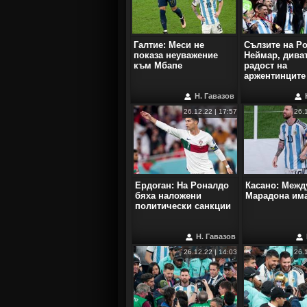
Галтие: Меси не
Сълзите на Р
показа неуважение
Неймар, дива
към Мбапе
радост на
аржентинците
Н. Гавазов
26.12.22 | 17:57
26.
Ердоган: На Роналдо
Касано: Межд
бяха наложени
Марадона има
политически санкции
Н. Гавазов
26.12.22 | 14:03
26.