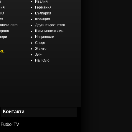
я
Италия
ния
Германия
рия
България
ия
Франция
нска лига
Други първенства
вропа
Шампионска лига
фери
Национали
Спорт
Жълто
RE
.GIF
На ГОЛо
Контакти
Futbol TV