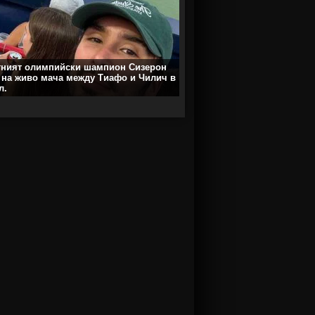
тният олимпийски шампион Сизерон
 на живо мача между Тиафо и Чилич в
л.