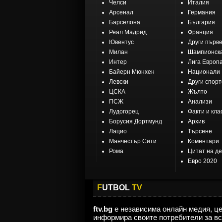
Челси
Италия
Арсенал
Германия
Барселона
България
Реал Мадрид
Франция
Ювентус
Други първ
Милан
Шампионска
Интер
Лига Европ
Байерн Мюнхен
Национали
Левски
Други спор
ЦСКА
Жълто
ПСЖ
Анализи
Лудогорец
Факти и кла
Борусия Дортмунд
Архив
Лацио
Търсене
Манчестър Сити
Коментари
Рома
Цитат на д
Евро 2020
F
UTBOL
TV
ftv.bg
е независима онлайн медия, ц
информира своите потребители за вс