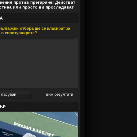
ения против прегаряне: Действат
стина или просто ви проследяват
А
ългарски отбора ще се класират за
е в евротурнирите?
виж резултати
ЪР