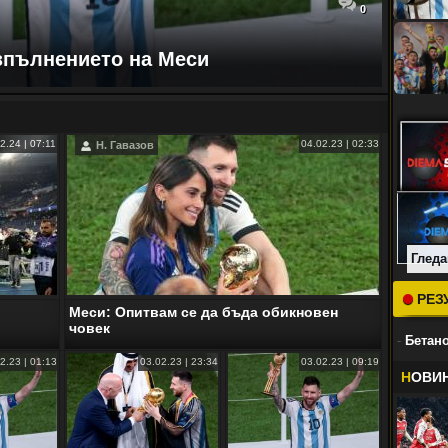
0
изпълнението на Меси
2.24 | 07:11
04.02.23 | 02:33
Н. Гавазов
Гледа
РЕЗ
Меси: Опитвам се да бъда обикновен
човек
-
Бетано
2.23 | 01:13
03.02.23 | 23:34
03.02.23 | 09:19
Н
ОВИ