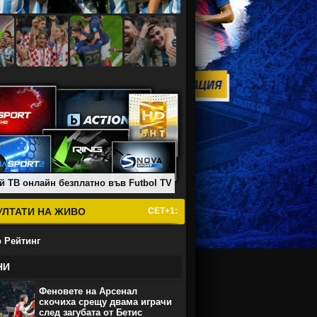
й ТВ онлайн безплатно във Futbol TV
УЛТАТИ НА ЖИВО
СЕТ+1:
 Рейтинг
НИ
Феновете на Арсенал
скочиха срещу двама играчи
след загубата от Бетис