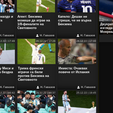
оналдо и
Агент: Бензема
Капело: Дешан не
та
можеше да играе на
сгреши, че не върна
1/8-финалите на
Бензема
Двукра
Световното
изгледа
Монреа
Н. Гавазов
Н. Гавазов
Н. Гавазов
12.22 | 17:49
26.12.22 | 17:26
26.12.22 | 17:00
у Меси и
Трима френски
Иниеста: Очаквах
 бездна
играчи са били
повече от Испания
против Бензема на
Световното
Н. Гавазов
Н. Гавазов
Н. Гавазов
12.22 | 09:42
26.12.22 | 09:37
25.12.22 | 19:45