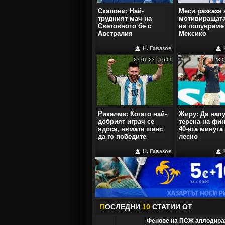
Скалони: Най-
Меси разказа 
трудният мач на
мотивиращата
Световното бе с
на полувреме
Австралия
Мексико
Н. Гавазов
27.01.23 | 16:09
23.0
Рикелме: Когато най-
Жиру: Да нап
добрият играч се
терена на фин
ядоса, нямате шанс
40-ата минута 
да го победите
лесно
Н. Гавазов
П
ОСЛЕДНИ
10
СТАТИИ OT
Фенове на ПСЖ аплодира