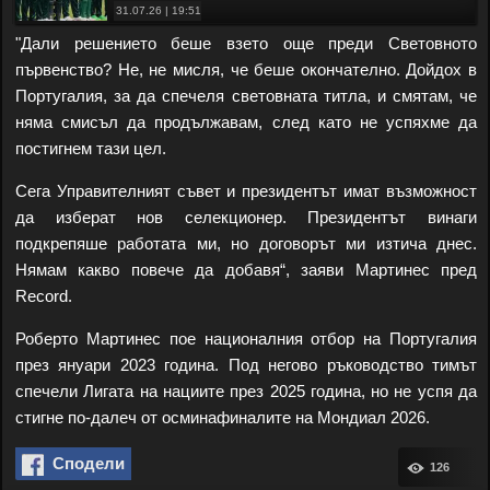
31.07.26 | 19:51
"Дали решението беше взето още преди Световното
първенство? Не, не мисля, че беше окончателно. Дойдох в
Португалия, за да спечеля световната титла, и смятам, че
няма смисъл да продължавам, след като не успяхме да
постигнем тази цел.
Сега Управителният съвет и президентът имат възможност
да изберат нов селекционер. Президентът винаги
подкрепяше работата ми, но договорът ми изтича днес.
Нямам какво повече да добавя“, заяви Мартинес пред
Record.
Роберто Мартинес пое националния отбор на Португалия
през януари 2023 година. Под негово ръководство тимът
спечели Лигата на нациите през 2025 година, но не успя да
стигне по-далеч от осминафиналите на Мондиал 2026.
Сподели
126