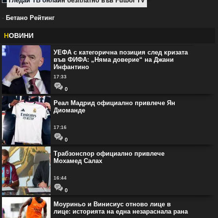
Гледай ТВ онлайн безплатно във Futbol TV
-
Бетано Рейтинг
Н
ОВИНИ
УЕФА с категорична позиция след кризата
във ФИФА: „Няма доверие“ на Джани
Инфантино
17:33
0
Реал Мадрид официално привлече Ян
Диоманде
17:16
0
Трабзонспор официално привлече
Мохамед Салах
16:44
0
Моуриньо и Винисиус отново лице в
лице: историята на една незараснала рана