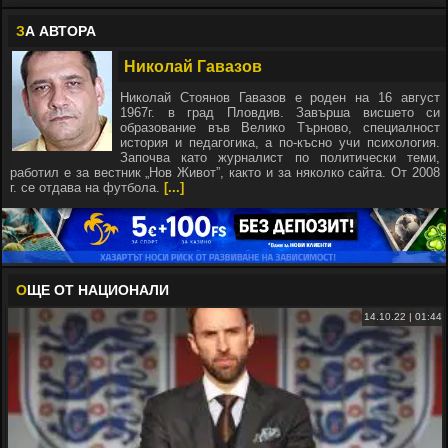
З
А АВТОРА
Николай Гавазов
Николай Стоянов Гавазов е роден на 16 август
1967г. в град Пловдив. Завърша висшето си
образование във Велико Търново, специалност
история и педагогика, а по-късно учи психология.
Започва като журналист по политически теми,
работил е за вестник „Нов Живот”, както и за няколко сайта. От 2008
г. се отдава на футбола.
[...]
О
ЩЕ ОТ НАЦИОНАЛИ
14.10.22 | 01:44