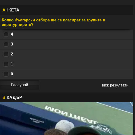
А
НКЕТА
Колко български отбора ще се класират за групите в
евротурнирите?
4
3
2
1
0
виж резултати
В
КАДЪР