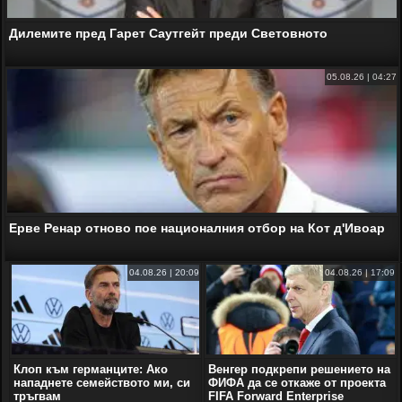
Дилемите пред Гарет Саутгейт преди Световното
05.08.26 | 04:27
Ерве Ренар отново пое националния отбор на Кот д'Ивоар
04.08.26 | 20:09
04.08.26 | 17:09
Клоп към германците: Ако
Венгер подкрепи решението на
нападнете семейството ми, си
ФИФА да се откаже от проекта
тръгвам
FIFA Forward Enterprise