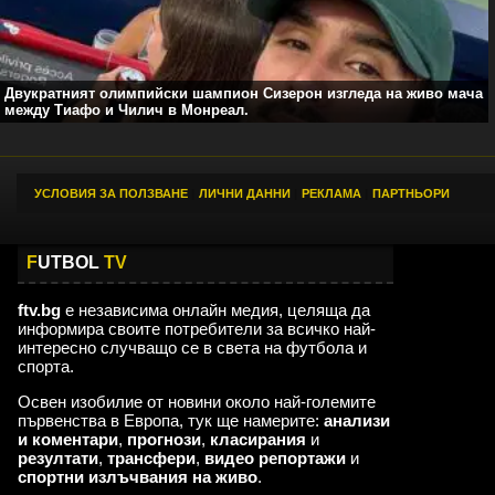
Двукратният олимпийски шампион Сизерон изгледа на живо мача
между Тиафо и Чилич в Монреал.
УСЛОВИЯ ЗА ПОЛЗВАНЕ
|
ЛИЧНИ ДАННИ
|
РЕКЛАМА
|
ПАРТНЬОРИ
F
UTBOL
TV
ftv.bg
е независима онлайн медия, целяща да
информира своите потребители за всичко най-
интересно случващо се в света на футбола и
спорта.
Освен изобилие от новини около най-големите
първенства в Европа, тук ще намерите:
анализи
и коментари
,
прогнози
,
класирания
и
резултати
,
трансфери
,
видео репортажи
и
спортни излъчвания на живо
.