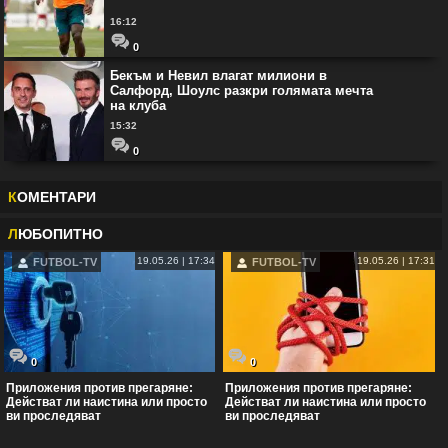
16:12
0
Бекъм и Невил влагат милиони в
Салфорд, Шоулс разкри голямата мечта
на клуба
15:32
0
К
ОМЕНТАРИ
Л
ЮБОПИТНО
19.05.26 | 17:34
19.05.26 | 17:31
FUTBOL-TV
FUTBOL-TV
0
0
Приложения против прегаряне:
Приложения против прегаряне:
Действат ли наистина или просто
Действат ли наистина или просто
ви проследяват
ви проследяват