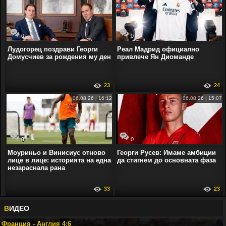
0
0
Лудогорец поздрави Георги
Реал Мадрид официално
Домусчиев за рождения му ден
привлече Ян Диоманде
23
24
06.08.26 | 16:12
06.08.26 | 15:07
0
0
Моуриньо и Винисиус отново
Георги Русев: Имаме амбиции
лице в лице: историята на една
да стигнем до основната фаза
незараснала рана
33
23
В
ИДЕО
Франция - Англия 4:6