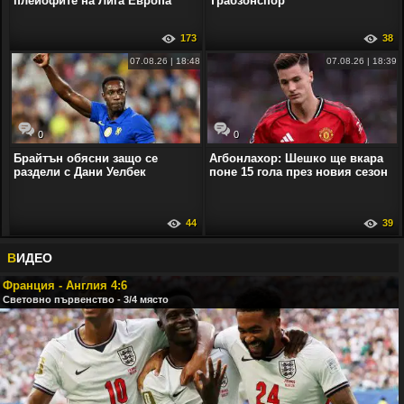
плейофите на Лига Европа
Трабзонспор
173
38
07.08.26 | 18:48
07.08.26 | 18:39
0
0
Брайтън обясни защо се
Агбонлахор: Шешко ще вкара
раздели с Дани Уелбек
поне 15 гола през новия сезон
44
39
В
ИДЕО
Франция - Англия 4:6
Световно първенство - 3/4 място