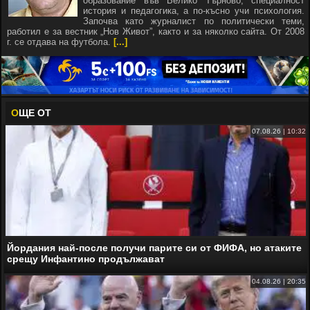
образование във Велико Търново, специалност
история и педагогика, а по-късно учи психология.
Започва като журналист по политически теми,
работил е за вестник „Нов Живот”, както и за няколко сайта. От 2008
г. се отдава на футбола.
[...]
О
ЩЕ ОТ
07.08.26 | 10:32
Йордания най-после получи парите си от ФИФА, но атаките
срещу Инфантино продължават
04.08.26 | 20:35