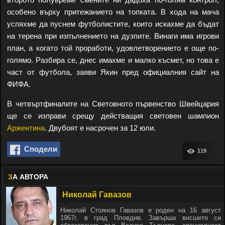
особено върху притежанието на топката. В хода на мача
успяхме да пуснем футболистите, които искахме да бъдат
на терена при изпълнението на дузпите. Винаги има игрови
план, а когато той проработи, удовлетворението е още по-
голямо. Разбира се, днес имахме и малко късмет, но това е
част от футбола, заяви Якин пред официалния сайт на
ФИФА.
В четвъртфиналите на Световното първенство Швейцария
ще се изправи срещу действащия световен шампион
Аржентина
. Двубоят е насрочен за 12 юли.
Сподели
119
З
А АВТОРА
Николай Гавазов
Николай Стоянов Гавазов е роден на 16 август
1967г. в град Пловдив. Завърша висшето си