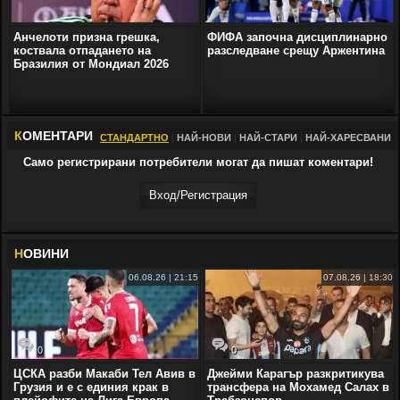
Анчелоти призна грешка,
ФИФА започна дисциплинарно
коствала отпадането на
разследване срещу Аржентина
Бразилия от Мондиал 2026
К
ОМЕНТАРИ
СТАНДАРТНО
|
НАЙ-НОВИ
|
НАЙ-СТАРИ
|
НАЙ-ХАРЕСВАНИ
Само регистрирани потребители могат да пишат коментари!
Вход/Регистрaция
Н
ОВИНИ
06.08.26 | 21:15
07.08.26 | 18:30
0
0
ЦСКА разби Макаби Тел Авив в
Джейми Карагър разкритикува
Грузия и е с единия крак в
трансфера на Мохамед Салах в