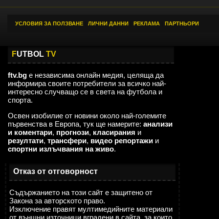
УСЛОВИЯ ЗА ПОЛЗВАНЕ
|
ЛИЧНИ ДАННИ
|
РЕКЛАМА
|
ПАРТНЬОРИ
F
UTBOL
TV
ftv.bg
е независима онлайн медия, целяща да
информира своите потребители за всичко най-
интересно случващо се в света на футбола и
спорта.
Освен изобилие от новини около най-големите
първенства в Европа, тук ще намерите:
анализи
и коментари
,
прогнози
,
класирания
и
резултати
,
трансфери
,
видео репортажи
и
спортни излъчвания на живо
.
Отказ от отговорност
Съдържанието на този сайт е защитено от
Закона за авторското право.
Изключение правят мултимедийните материали
от външни източници вградени в сайта, за които