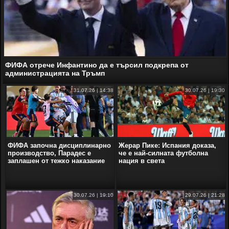
ФИФА отрече Инфантино да е търсил подкрепа от
администрацията на Тръмп
31.07.26 | 14:38
30.07.26 | 19:30
ФИФА започна дисциплинарно
Жерар Пике: Испания доказа,
производство, Парадес е
че е най-силната футболна
заплашен от тежко наказание
нация в света
30.07.26 | 19:10
29.07.26 | 21:28