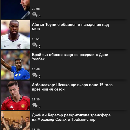
20:08
0
Айвън Тоуни е обвинен в нападение над
мъж
18:51
0
Брайтън обясни защо се раздели с Дани
Уелбек
18:48
0
Агбонлахор: Шешко ще вкара поне 15 гола
през новия сезон
18:39
0
Джейми Карагър разкритикува трансфера
на Мохамед Салах в Трабзонспор
18:30