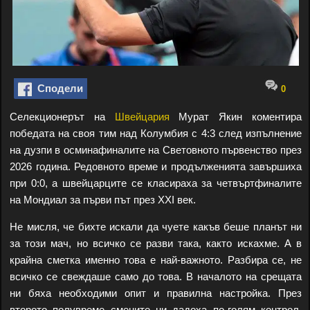
Сподели
0
Селекционерът на
Швейцария
Мурат Якин коментира
победата на своя тим над Колумбия с 4:3 след изпълнение
на дузпи в осминафиналите на Световното първенство през
2026 година. Редовното време и продълженията завършиха
при 0:0, а швейцарците се класираха за четвъртфиналите
на Мондиал за първи път през XXI век.
Не мисля, че бихте искали да чуете какъв беше планът ни
за този мач, но всичко се разви така, както искахме. А в
крайна сметка именно това е най-важното. Разбира се, не
всичко се свеждаше само до това. В началото на срещата
ни бяха необходими опит и правилна настройка. През
второто полувреме смените ни дадоха по-голям контрол,