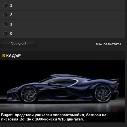
3
2
1
0
виж резултати
В
КАДЪР
Bugatti представи уникален хиперавтомобил, базиран на
пистовия Bolide с 1600-конски W16 двигател.