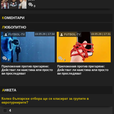
0
К
ОМЕНТАРИ
Л
ЮБОПИТНО
19.05.26 | 17:34
19.05.26 | 17:31
FUTBOL-TV
FUTBOL-TV
0
0
Приложения против прегаряне:
Приложения против прегаряне:
Действат ли наистина или просто
Действат ли наистина или просто
ви проследяват
ви проследяват
А
НКЕТА
Колко български отбора ще се класират за групите в
евротурнирите?
4