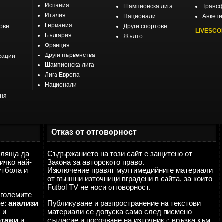
Испания
а
Шампионска лига
Транс
Италия
Национали
Анкети
Германия
тове
Други спортове
LIVESCO
България
Жълто
Франция
Други първенства
сации
Шампионска лига
Лига Европа
Национали
еня
Отказ от отговорност
еляща да
Съдържанието на този сайт е защитено от
ичко най-
Закона за авторското право.
утбола и
Изключение правят мултимедийните материали
от външни източници вградени в сайта, за които
Futbol TV не носи отговорност.
-големите
те:
анализи
Публикуване и разпространение на текстови
я
и
материали се допуска само след писмено
ртажи
и
съгласие и посочване на източник с връзка към