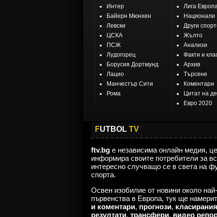
Интер
Лига Европ
Байерн Мюнхен
Национали
Левски
Други спор
ЦСКА
Жълто
ПСЖ
Анализи
Лудогорец
Факти и кла
Борусия Дортмунд
Архив
Лацио
Търсене
Манчестър Сити
Коментари
Рома
Цитат на д
Евро 2020
F
UTBOL
TV
ftv.bg
е независима онлайн медия, ц
информира своите потребители за вс
интересно случващо се в света на ф
спорта.
Освен изобилие от новини около най
първенства в Европа, тук ще намери
и коментари
,
прогнози
,
класирани
резултати
,
трансфери
,
видео репо