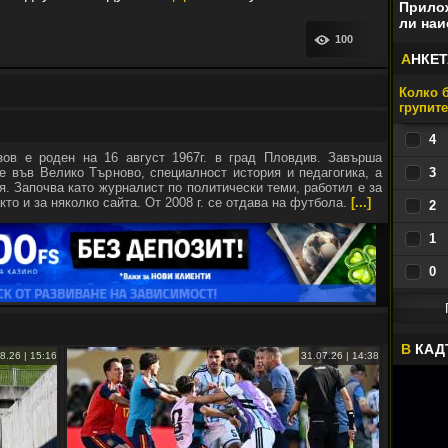
Прилож
ли наи
100
А
НКЕТ
Колко б
групит
4
зов е роден на 16 август 1967г. в град Пловдив. Завърша
е във Велико Търново, специалност история и педагогика, а
3
я. Започва като журналист по политически теми, работил е за
кто и за няколко сайта. От 2008 г. се отдава на футбола.
[...]
2
1
0
В
КАД
8.26 | 15:16
31.07.26 | 14:38