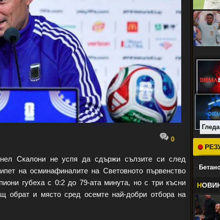
Гледа
0
РЕЗ
ел Скалони не успя да сдържи сълзите си след
-
Бетано
гипет на осминафиналите на Световното първенство
иони губеха с 0:2 до 79-ата минута, но с три късни
Н
ОВИ
ащ обрат и място сред осемте най-добри отбора на