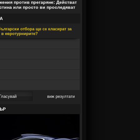
ения против прегаряне: Действат
стина или просто ви проследяват
А
ългарски отбора ще се класират за
е в евротурнирите?
виж резултати
ЪР