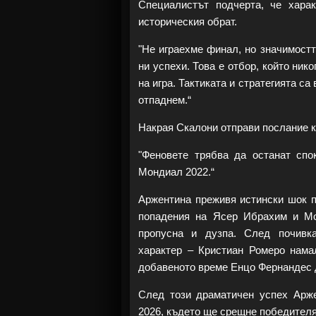
Специалистът подчерта, че хара
историческия обрат.
"Не играехме финал, но значимостт
ни успехи. Това е отбор, който нико
на игра. Тактиката и стратегията с
отпаднем.“
Накрая Скалони отправи послание 
"Феновете трябва да останат спо
Мондиал 2022.“
Аржентина преживя истински шок пр
попадения на Ясер Ибрахим и Мо
пропусна и дузпа. След почивка
характер – Кристиан Ромеро намал
добавеното време Енцо Фернандес д
След този драматичен успех Арж
2026, където ще срещне победител