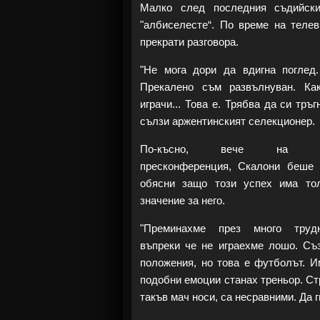
Малко след последния съдийски
"албиселесте“. По време на телев
прекрати разговора.
"Не мога дори да вдигна поглед
Прекалено съм развълнуван. Ка
играчи... Това е. Трябва да си тръг
сълзи аржентинският селекционер.
По-късно, вече на офи
пресконференция, Скалони беше 
обясни защо този успех има то
значение за него.
"Преминахме през много труд
въпреки че не играехме лошо. Съ
положения, но това е футболът. И
подобни емоции станах треньор. Стр
такъв мач носи, са несравними. Да 