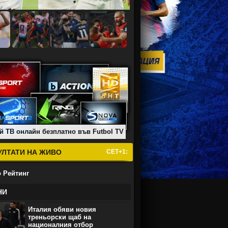
й ТВ онлайн безплатно във Futbol TV
УЛТАТИ НА ЖИВО
СЕТ+1:
 Рейтинг
НИ
Италия обяви новия
треньорски щаб на
националния отбор