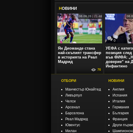
Н
ОВИНИ
06.08.26 | 21:48
06.0
0
0
Ян Диоманде стана
УЕФА с катег
най-скъпият трансфер
позиция след 
в историята на Реал
във ФИФА: „
Мадрид
доверие“ на 
Инфантино
76
ОТБОРИ
НОВИНИ
Манчестър Юнайтед
Англия
Ливърпул
Испания
Челси
Италия
Арсенал
Германия
Барселона
България
Реал Мадрид
Франция
Ювентус
Други първ
Милан
Шампионска