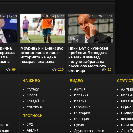
8.26 | 17:33
06.08.26 | 16:12
07.08.26 | 01:31
0
0
орична
Моуриньо и Винисиус
Ники Бът с куриозен
кризата
отново лице в лице:
проблем: Легендата
Няма
историята на една
на Ман Юнайтед
Джани
незараснала рана
получи забрана да
посещава местното
68
126
28
сметище
НА ЖИВО
ВИДЕО
СТАТИС
Футбол
Англия
Англия
Спорт
Испания
Испан
Гледай ТВ
Италия
Итали
Упътване
Германия
Герма
България
Бълга
ПРОГНОЗИ
Франция
Франц
1X2
енства
Русия
Шампио
Англия
 лига
Други първенства
Лига Е