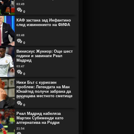
03:49
0
КАФ застана зад Инфантино
след извинението на ФИФА
03:48
0
Винисиус Жуниор: Още шест
години и завинаги Реал
Мадрид
03:47
0
Ники Бът с куриозен
проблем: Легендата на Ман
Юнайтед получи забрана да
посещава местното сметище
01:31
0
Реал Мадрид набеляза
Мартин Субименди като
алтернатива на Родри
21:54