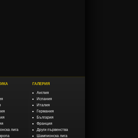
ТИКА
ГАЛЕРИЯ
Англия
ия
Испания
я
Италия
ния
Германия
рия
България
ия
Франция
нска лига
Други първенства
вропа
Шампионска лига