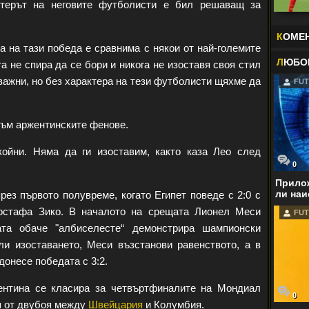
ктерът на неговите футболисти е бил решаващ за
К
ОМЕ
а на тази победа е сравнима с някои от най-големите
Л
ЮБО
га не спира да се бори и никога не изоставя своя стил
а важни, но без характера на тези футболисти щяхме да
FUT
към аржентинските фенове.
койни. Няма да ги изоставим, както каза Лео след
0
Прилож
ли наи
ез първото полувреме, когато Египет поведе с 2:0 с
стафа Зико. В началото на срещата Лионел Меси
FUT
та обаче "албиселесте“ демонстрира шампионски
и изоставането, Меси възстанови равенството, а в
онесе победата с 3:2.
ентина се класира за четвъртфиналите на Мондиал
0
я от двубоя между
Швейцария
и Колумбия.