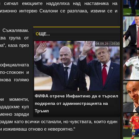
 сигнал емоциите надделяха над наставника на
изионно интервю Скалони се разплака, извини се и
. Съжалявам.
O
ЩЕ...
ква група от
04.08.26 | 20:35
на“, каза през
циалната
по-спокоен и
лкова голямо
ФИФА отрече Инфантино да е търсил
ни моменти,
подкрепа от администрацията на
здадохме куп
Тръмп
менно заради
адам като всички останали, но чувствата, които един
ги изживяваш отново е невероятно.“