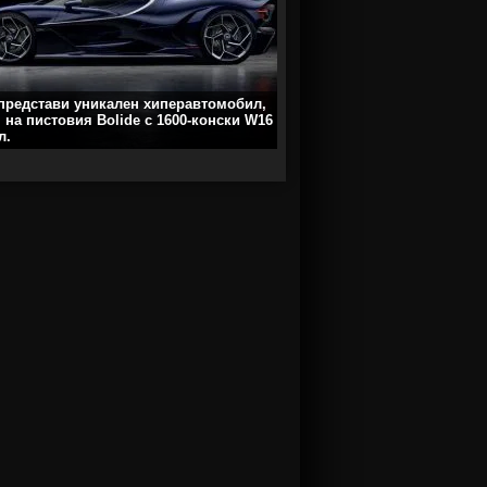
 представи уникален хиперавтомобил,
 на пистовия Bolide с 1600-конски W16
л.