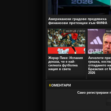
Американски градове предявиха
финансови претенции към ФИФА
30.07.26 | 19:30
30.0
Жерар Пике: Испания
Анчелоти при
доказа, че е най-
грешка, коств
силната футболна
отпадането на
нация в света
Бразилия от 
2026
К
ОМЕНТАРИ
Само регистрирани п