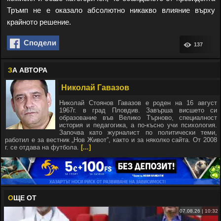
Тръмп не е оказало абсолютно никакво влияние върху
крайното решение.
Сподели
137
З
А АВТОРА
Николай Гавазов
Николай Стоянов Гавазов е роден на 16 август
1967г. в град Пловдив. Завърша висшето си
образование във Велико Търново, специалност
история и педагогика, а по-късно учи психология.
Започва като журналист по политически теми,
работил е за вестник „Нов Живот”, както и за няколко сайта. От 2008
г. се отдава на футбола.
[...]
О
ЩЕ ОТ
07.08.26 | 10:32