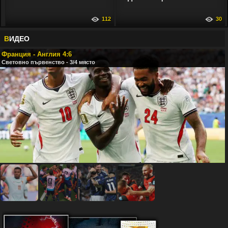
112
30
В
ИДЕО
Франция - Англия 4:6
Световно първенство - 3/4 място