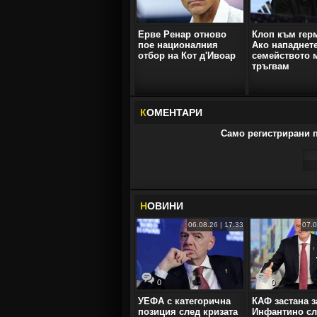
Ерве Ренар отново
Клоп към гер
пое националния
Ако нападнет
отбор на Кот д'Ивоар
семейството м
тръгвам
К
ОМЕНТАРИ
Само регистрирани п
Н
ОВИНИ
06.08.26 | 17:33
07.0
0
0
УЕФА с категорична
КАФ застана з
позиция след кризата
Инфантино сл