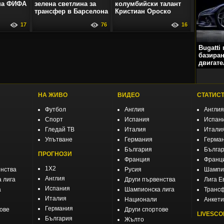
на ФИФА
зелена светлина за
колумбийски талант
трансфер в Барселона
Кристиан Ороско
17
76
16
Bugatti
базиран
двигате
НА ЖИВО
ВИДЕО
СТАТИС
Футбол
Англия
Англия
Спорт
Испания
Испан
Гледай ТВ
Италия
Итали
Упътване
Германия
Герма
България
Бълга
ПРОГНОЗИ
Франция
Франц
1X2
енства
Русия
Шампио
Англия
 лига
Други първенства
Лига Е
Испания
а
Шампионска лига
Транс
Италия
Национали
Анкети
Германия
тове
Други спортове
LIVESCO
България
Жълто