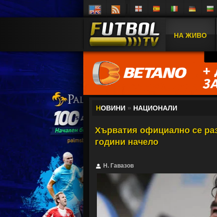
НА ЖИВО
Н
ОВИНИ
»
НАЦИОНАЛИ
Хърватия официално се раз
години начело
Н. Гавазов