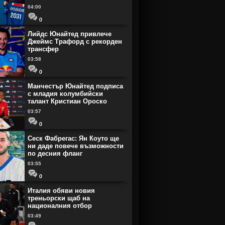
04:00
0
Лийдс Юнайтед привлече
Джеймс Трафорд с рекорден
трансфер
03:58
0
Манчестър Юнайтед подписа
с младия колумбийски
талант Кристиан Ороско
03:57
0
Сеск Фабрегас: Ян Коуто ще
ни даде повече възможности
по десния фланг
03:55
0
Италия обяви новия
треньорски щаб на
националния отбор
03:49