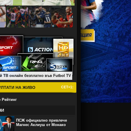
й ТВ онлайн безплатно във Futbol TV
УЛТАТИ НА ЖИВО
СЕТ+1:
 Рейтинг
НИ
ПСЖ официално привлече
Магнес Аклиуш от Монако