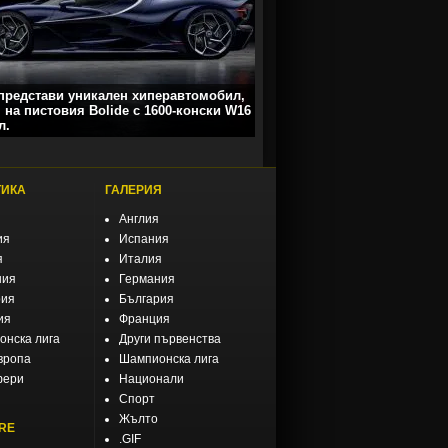
 представи уникален хиперавтомобил,
 на пистовия Bolide с 1600-конски W16
л.
ТИКА
ГАЛЕРИЯ
Англия
ия
Испания
я
Италия
ния
Германия
рия
България
ия
Франция
нска лига
Други първенства
вропа
Шампионска лига
фери
Национали
Спорт
Жълто
RE
.GIF