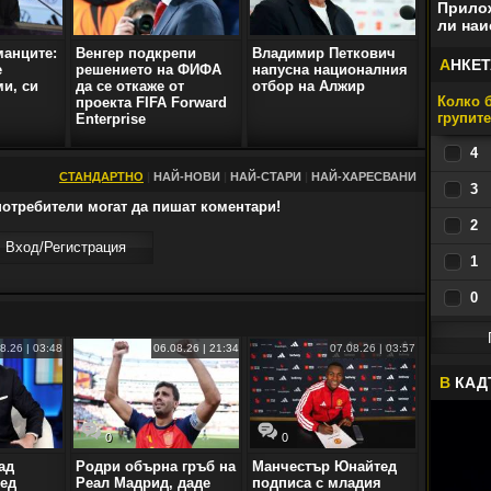
Прилож
ли наи
манците:
Венгер подкрепи
Владимир Петкович
А
НКЕТ
е
решението на ФИФА
напусна националния
и, си
да се откаже от
отбор на Алжир
Колко б
проекта FIFA Forward
групит
Enterprise
4
СТАНДАРТНО
|
НАЙ-НОВИ
|
НАЙ-СТАРИ
|
НАЙ-ХАРЕСВАНИ
3
отребители могат да пишат коментари!
2
Вход/Регистрaция
1
0
8.26 | 03:48
06.08.26 | 21:34
07.08.26 | 03:57
В
КАД
0
0
ад
Родри обърна гръб на
Манчестър Юнайтед
ед
Реал Мадрид, даде
подписа с младия