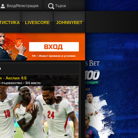
Вход/Регистрация
Търси
ТИСТИКА
LIVESCORE
JOHNNYBET
О
 - Англия 4:6
 първенство - 3/4 място