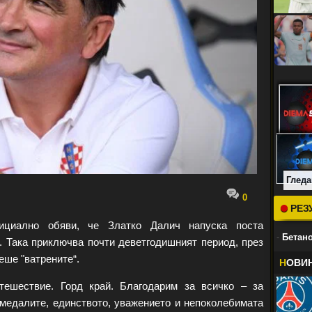
Гледа
0
РЕЗ
ициално обяви, че Златко Далич напуска поста
-
Бетано
. Така приключва почти деветгодишният период, през
еше "ватрените“.
Н
ОВИ
тешествие. Горд край. Благодарим за всичко – за
 медалите, единството, уважението и непоколебимата