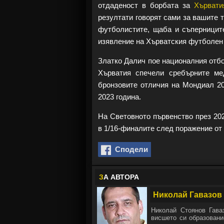
отдаденост в борбата за
Хървати
резултати говорят сами за вашите т
футболистите, щаба и съперниците
изявление на Хърватския футболен
Златко Далич пое националния отбо
Хърватия спечели сребърните ме
бронзовите отличия на Мондиал 20
2023 година.
На Световното първенство през 20
в 1/16-финалите след поражение от
Сподели
З
А АВТОРА
Николай Гавазов
Николай Стоянов Гава
висшето си образовани