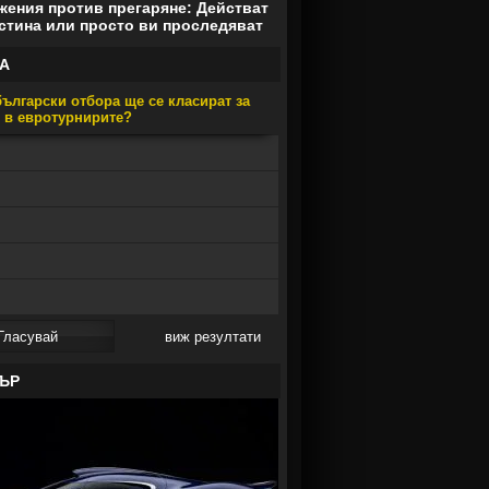
ения против прегаряне: Действат
стина или просто ви проследяват
А
ългарски отбора ще се класират за
е в евротурнирите?
виж резултати
ЪР