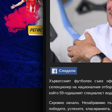
Сподели
Хърватският футболен съюз оф
селекционер на националния отбор
който 59-годишният специалист вод
Скромно начало. Незабравимо пъ
победите, успехите, класиранията,