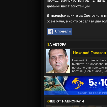
период Винисиус изигра 41 мача 
давайки шест асистенции.
В квалификациите за Световното пъ
осем мача, в които отбеляза два го
Сподели
З
А АВТОРА
Николай Гавазов
Николай Стоянов Гава
висшето си образовани
по-късно учи психологи
вестник „Нов Живот”, ка
О
ЩЕ ОТ НАЦИОНАЛИ