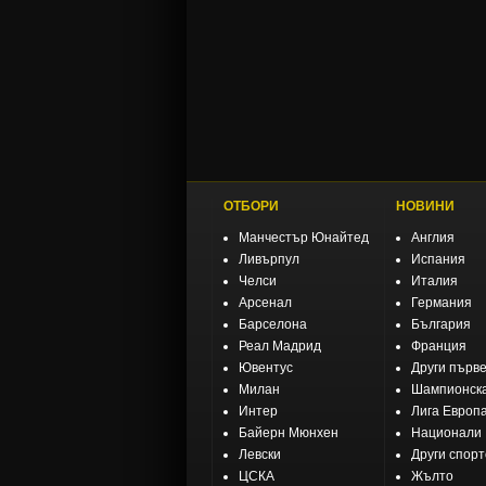
ОТБОРИ
НОВИНИ
Манчестър Юнайтед
Англия
Ливърпул
Испания
Челси
Италия
Арсенал
Германия
Барселона
България
Реал Мадрид
Франция
Ювентус
Други първ
Милан
Шампионска
Интер
Лига Европ
Байерн Мюнхен
Национали
Левски
Други спор
ЦСКА
Жълто