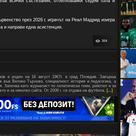
във всички състезания, отбелязвайки седем гола и
рвенство през 2026 г. играчът на Реал Мадрид изигра
ла и направи една асистенция.
304
зов е роден на 16 август 1967г. в град Пловдив. Завърша
е във Велико Търново, специалност история и педагогика, а
я. Започва като журналист по политически теми, работил е за
кто и за няколко сайта. От 2008 г. се отдава на футбола.
[...]