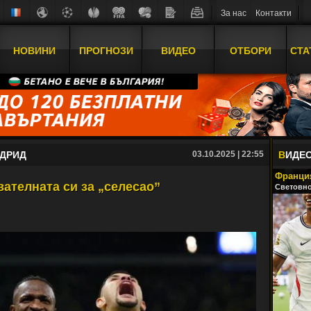
За нас
Контакти
НОВИНИ
ПРОГНОЗИ
ВИДЕО
ОТБОРИ
СТА
АДРИД
03.10.2025 | 22:55
В
ИДЕ
Франция
ателната си за „селесао”
Световно