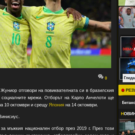
Гледа
0
Жуниор отговори на повиквателната си в бразилския
РЕЗ
 социалните мрежи. Отборът на Карло Анчелоти ще
-
Бетано
на 10 октомври и срещу
Япония
на 14 октомври.
Н
ОВИ
 Винисиус.
за мъжкия национален отбор през 2019 г. През този