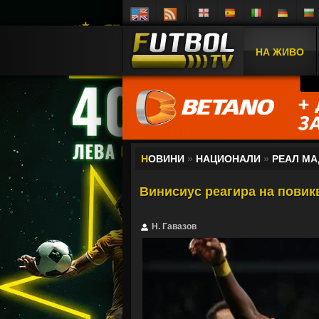
НА ЖИВО
Н
ОВИНИ
»
НАЦИОНАЛИ
»
РЕАЛ М
Винисиус реагира на повикв
Н. Гавазов