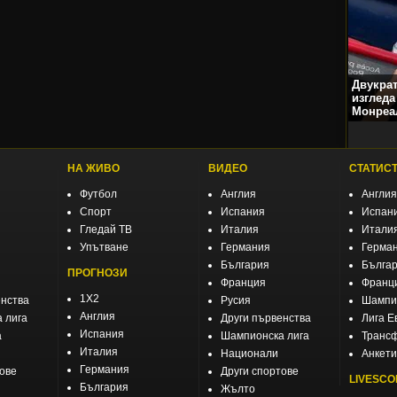
Двукра
изгледа
Монреа
НА ЖИВО
ВИДЕО
СТАТИС
Футбол
Англия
Англия
Спорт
Испания
Испан
Гледай ТВ
Италия
Итали
Упътване
Германия
Герма
България
Бълга
ПРОГНОЗИ
Франция
Франц
1X2
енства
Русия
Шампио
Англия
 лига
Други първенства
Лига Е
Испания
а
Шампионска лига
Транс
Италия
Национали
Анкети
Германия
тове
Други спортове
LIVESCO
България
Жълто