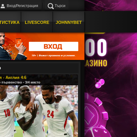
Вход/Регистрация
Търси
ТИСТИКА
LIVESCORE
JOHNNYBET
О
 - Англия 4:6
 първенство - 3/4 място