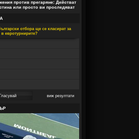
ения против прегаряне: Действат
стина или просто ви проследяват
А
ългарски отбора ще се класират за
е в евротурнирите?
виж резултати
ЪР