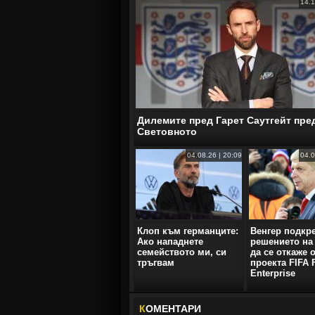
14.1
Дилемите пред Гарет Саутгейт пре
Световното
04.08.26 | 20:09
04.0
Клоп към германците:
Венгер подкр
Ако нападнете
решението н
семейството ми, си
да се откаже 
тръгвам
проекта FIFA 
Enterprise
К
ОМЕНТАРИ