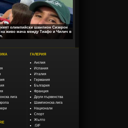
тният олимпийски шампион Сизерон
 на живо мача между Тиафо и Чилич в
л.
ТИКА
ГАЛЕРИЯ
Англия
ия
Испания
я
Италия
ния
Германия
рия
България
ия
Франция
нска лига
Други първенства
вропа
Шампионска лига
фери
Национали
Спорт
Жълто
RE
.GIF