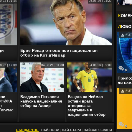
0.22 | 01:44
05.08.26 | 04:27
К
ОМЕ
Л
ЮБО
FUT
ди
Ерве Ренар отново пое националния
отбор на Кот д'Ивоар
8.26 | 17:09
04.08.26 | 11:30
04.08.26 | 09:00
0
Прилож
ли наи
FUT
епи
Владимир Петкович
Бащата на Неймар
а ФИФА
напусна националния
остави врата
от
отбор на Алжир
отворена за
Forward
завръщане в
националния отбор
0
СТАНДАРТНО
|
НАЙ-НОВИ
|
НАЙ-СТАРИ
|
НАЙ-ХАРЕСВАНИ