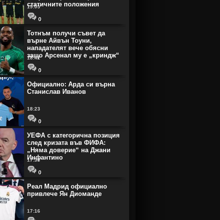
статичните положения
19:05
0
Тотнъм получи съвет да
върне Айвън Тоуни,
нападателят вече обясни
защо Арсенал му е „криндж“
18:42
0
Официално: Арда си върна
Станислав Иванов
18:23
0
УЕФА с категорична позиция
след кризата във ФИФА:
„Няма доверие“ на Джани
Инфантино
17:33
0
Реал Мадрид официално
привлече Ян Диоманде
17:16