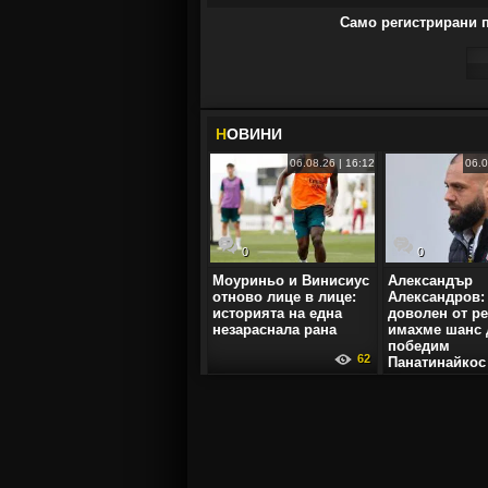
Само регистрирани п
Н
ОВИНИ
06.08.26 | 16:12
06.0
0
0
Моуриньо и Винисиус
Александър
отново лице в лице:
Александров:
историята на една
доволен от ре
незараснала рана
имахме шанс 
победим
62
Панатинайкос