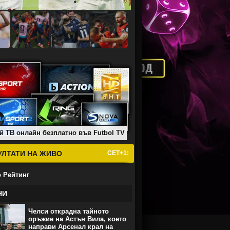
й ТВ онлайн безплатно във Futbol TV
УЛТАТИ НА ЖИВО
СЕТ+1:
 Рейтинг
НИ
Челси открадна тайното
оръжие на Астън Вила, което
направи Арсенал крал на