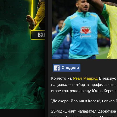
Сподели
Крилото на
Реал Мадрид
Винисиус 
национален отбор в профила си в
играе контрола срещу Южна Корея 
"До скоро, Япония и Корея“, написа
25-годишният нападател дебютира 