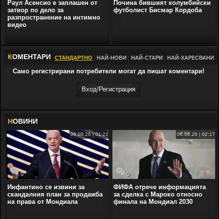
Раул Асенсио е заплашен от
Почина бившият колумбийски
затвор по дело за
футболист Бисмар Кордоба
разпространение на интимно
видео
К
ОМЕНТАРИ
СТАНДАРТНО
|
НАЙ-НОВИ
|
НАЙ-СТАРИ
|
НАЙ-ХАРЕСВАНИ
Само регистрирани потребители могат да пишат коментари!
Вход/Регистрaция
Н
ОВИНИ
06.08.26 | 01:22
06.08.26 | 02:17
0
0
Инфантино се извини за
ФИФА отрече информацията
скандалния план за продажба
за сделка с Мароко относно
на права от Мондиала
финала на Мондиал 2030