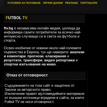
УСЛОВИЯ ЗА ПОЛЗВАНЕ
|
ЛИЧНИ ДАННИ
|
РЕКЛАМА
|
ПАРТНЬОРИ
F
UTBOL
TV
ftv.bg
е независима онлайн медия, целяща да
информира своите потребители за всичко най-
интересно случващо се в света на футбола и
спорта.
Освен изобилие от новини около най-големите
първенства в Европа, тук ще намерите:
анализи
и коментари
,
прогнози
,
класирания
и
резултати
,
трансфери
,
видео репортажи
и
спортни излъчвания на живо
.
Отказ от отговорност
Съдържанието на този сайт е защитено от
Закона за авторското право.
Изключение правят мултимедийните материали
от външни източници вградени в сайта, за които
Futbol TV не носи отговорност.