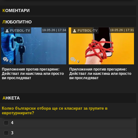
К
ОМЕНТАРИ
Л
ЮБОПИТНО
19.05.26 | 17:34
19.05.26 | 17:31
FUTBOL-TV
FUTBOL-TV
0
0
Приложения против прегаряне:
Приложения против прегаряне:
Действат ли наистина или просто
Действат ли наистина или просто
ви проследяват
ви проследяват
А
НКЕТА
Колко български отбора ще се класират за групите в
евротурнирите?
4
3