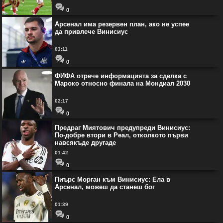
0
Арсенал има резервен план, ако не успее
да привлече Винисиус
03:11
0
ФИФА отрече информацията за сделка с
Мароко относно финала на Мондиал 2030
02:17
0
Предраг Миятович предупреди Винисиус:
По-добре втори в Реал, отколкото първи
навсякъде другаде
01:42
0
Пиърс Морган към Винисиус: Ела в
Арсенал, можеш да станеш бог
01:39
0