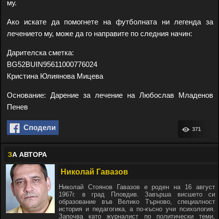
му.
Ако искате да помогнете на футболната ни легенда за
лечението му, може да го направите по следния начин:
Дарителска сметка:
BG52BUIN95611000776024
Кристина Юлиянова Мицева
Основание: Дарение за лечение на Любослав Младенов
Пенев
Сподели
371
З
А АВТОРА
Николай Гавазов
Николай Стоянов Гавазов е роден на 16 август
1967г. в град Пловдив. Завърша висшето си
образование във Велико Търново, специалност
история и педагогика, а по-късно учи психология.
Започва като журналист по политически теми,