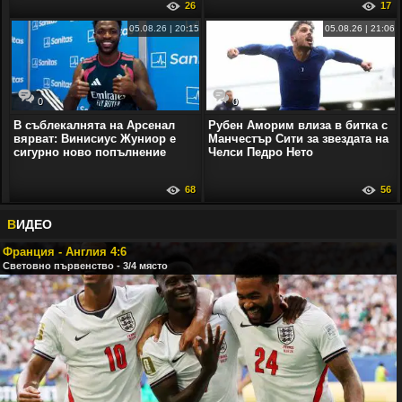
26
17
05.08.26 | 20:15
05.08.26 | 21:06
0
0
В съблекалнята на Арсенал
Рубен Аморим влиза в битка с
вярват: Винисиус Жуниор е
Манчестър Сити за звездата на
сигурно ново попълнение
Челси Педро Нето
68
56
В
ИДЕО
Франция - Англия 4:6
Световно първенство - 3/4 място