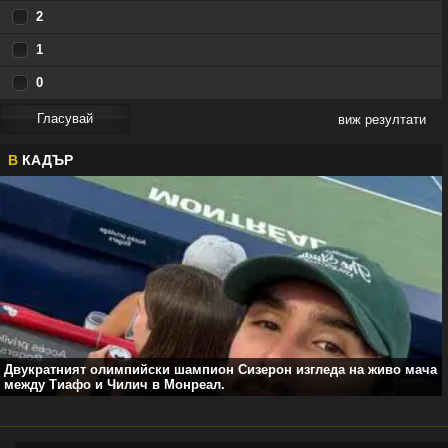
2
1
0
виж резултати
В
КАДЪР
Двукратният олимпийски шампион Сизерон изгледа на живо мача
между Тиафо и Чилич в Монреал.