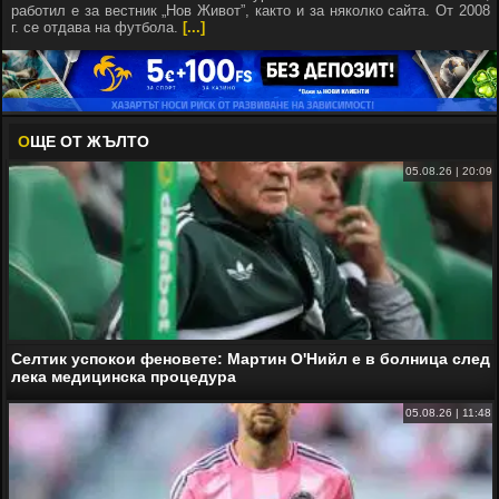
работил е за вестник „Нов Живот”, както и за няколко сайта. От 2008
г. се отдава на футбола.
[...]
О
ЩЕ ОТ ЖЪЛТО
05.08.26 | 20:09
Селтик успокои феновете: Мартин О'Нийл е в болница след
лека медицинска процедура
05.08.26 | 11:48