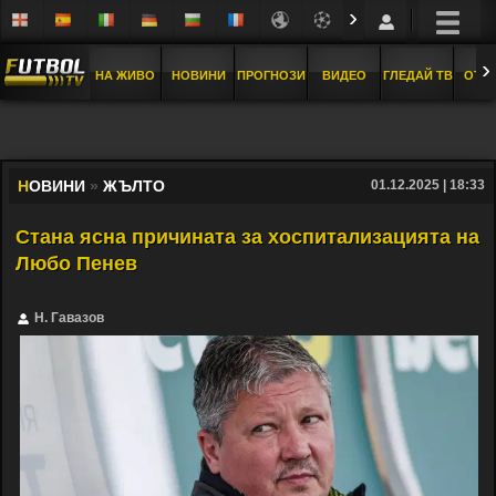
›
›
НА ЖИВО
НОВИНИ
ПРОГНОЗИ
ВИДЕО
ГЛЕДАЙ ТВ
ОТБ
Н
ОВИНИ
»
ЖЪЛТО
01.12.2025 | 18:33
Стана ясна причината за хоспитализацията на
Любо Пенев
Н. Гавазов