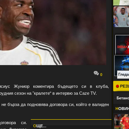
Гледа
0
сиус Жуниор коментира бъдещето си в клуба,
РЕЗ
удния сезон на "кралете“ в интервю за Caze TV.
-
Бетано
 не бърза да подновява договора си, който е валиден
Н
ОВИ
говора си.
O
ЩЕ...