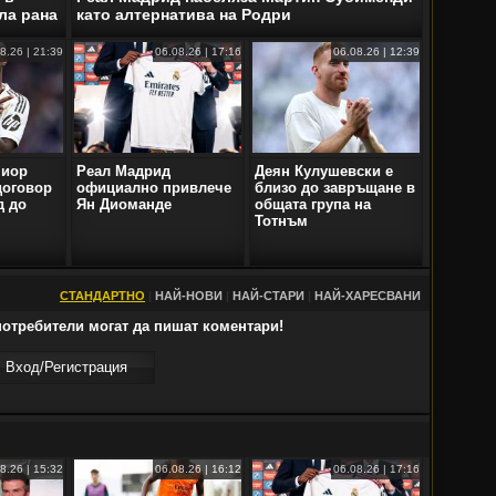
ла рана
като алтернатива на Родри
8.26 | 21:39
06.08.26 | 17:16
06.08.26 | 12:39
ниор
Реал Мадрид
Деян Кулушевски е
договор
официално привлече
близо до завръщане в
д до
Ян Диоманде
общата група на
Тотнъм
СТАНДАРТНО
|
НАЙ-НОВИ
|
НАЙ-СТАРИ
|
НАЙ-ХАРЕСВАНИ
отребители могат да пишат коментари!
Вход/Регистрaция
8.26 | 15:32
06.08.26 | 16:12
06.08.26 | 17:16