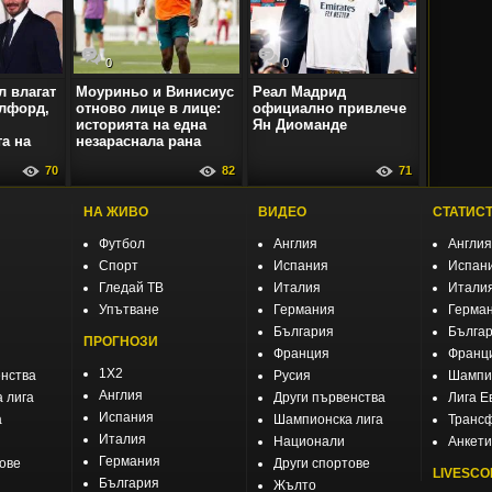
0
0
л влагат
Моуриньо и Винисиус
Реал Мадрид
лфорд,
отново лице в лице:
официално привлече
историята на една
Ян Диоманде
а на
незараснала рана
70
82
71
НА ЖИВО
ВИДЕО
СТАТИС
Футбол
Англия
Англия
Спорт
Испания
Испан
Гледай ТВ
Италия
Итали
Упътване
Германия
Герма
България
Бълга
ПРОГНОЗИ
Франция
Франц
1X2
енства
Русия
Шампио
Англия
 лига
Други първенства
Лига Е
Испания
а
Шампионска лига
Транс
Италия
Национали
Анкети
Германия
тове
Други спортове
LIVESCO
България
Жълто