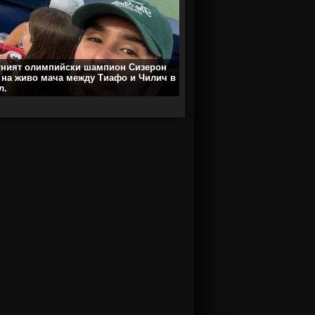
тният олимпийски шампион Сизерон
 на живо мача между Тиафо и Чилич в
л.