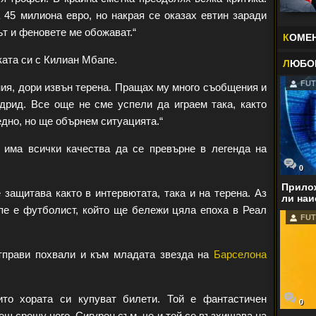
 45 милиона евро, но накрая се оказах евтин заради
ът и феновете ме обожават.“
К
ОМЕ
ата си с Килиан Мбапе.
Л
ЮБО
FUT
ия, дори извън терена. Пращах му много съобщения и
рид. Все още не сме успели да играем така, както
едно, но ще обърнем ситуацията.“
 има всички качества да се превърне в легенда на
0
Прилож
 защитава както в интервютата, така и на терена. Аз
ли наи
пе е футболист, който ще бележи цяла епоха в Реал
FUT
отправи похвали и към младата звезда на
Барселона
ито хората си купуват билети. Той е фантастичен
0
еш срещу него. Сигурен съм, че и той се възхищава на