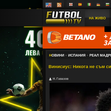
НА ЖИВО
Н
ОВИНИ
»
ИСПАНИЯ
»
РЕАЛ МАДР
Винисиус: Никога не съм с
Н. Гавазов