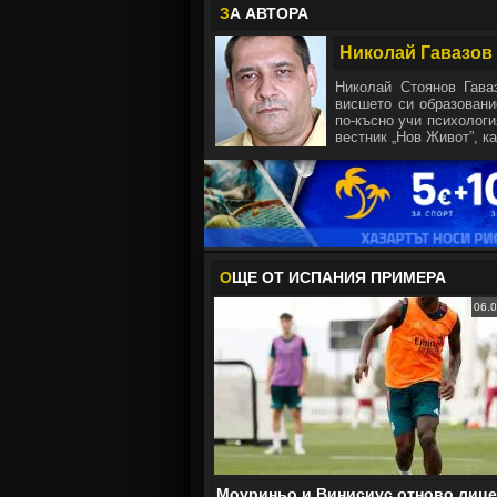
З
А АВТОРА
Николай Гавазов
Николай Стоянов Гава
висшето си образовани
по-късно учи психологи
вестник „Нов Живот”, ка
О
ЩЕ ОТ ИСПАНИЯ ПРИМЕРА
06.0
Моуриньо и Винисиус отново лице