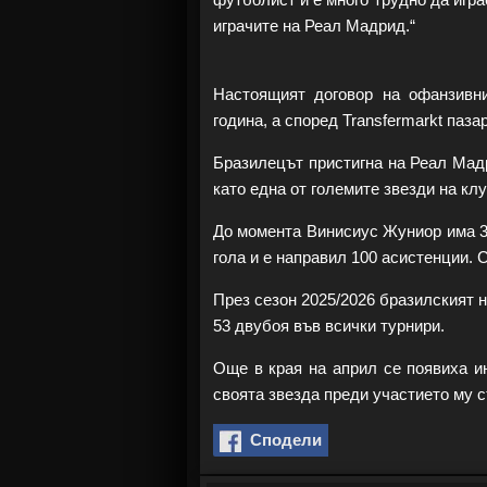
играчите на Реал Мадрид.“
Настоящият договор на офанзивн
година, а според Transfermarkt паз
Бразилецът пристигна на Реал Мадр
като една от големите звезди на клу
До момента Винисиус Жуниор има 375
гола и е направил 100 асистенции. 
През сезон 2025/2026 бразилският н
53 двубоя във всички турнири.
Още в края на април се появиха и
своята звезда преди участието му 
Сподели