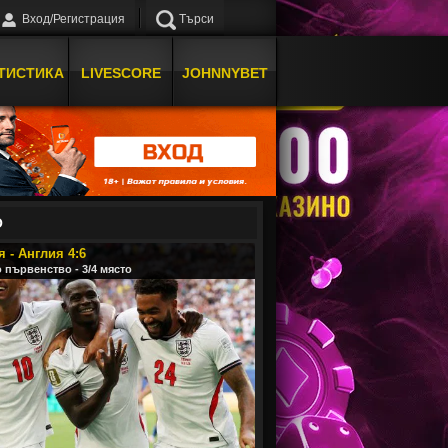
Вход/Регистрация
Търси
ТИСТИКА
LIVESCORE
JOHNNYBET
О
 - Англия 4:6
 първенство - 3/4 място