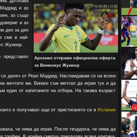
ина. Дотогава
02.08.26 | 11:21
 Мадрид и аз
оен, аз също
доверие и аз
ем ден за ден
е сме в най-
ус Жуниор.
е представял
Арсенал отправи официална оферта
за Винисиус Жуниор
е си далеч от Реал Мадрид. Наслаждавам се на всеки
на мечтите ми. Винаги съм мечтал да играя тук и да
ъм един от капитаните на отбора. На такава възраст
 които е получавал още от пристигането си в
Испания
зваха, че няма да играя. После твърдяха, че няма да
я трофеи. В крайна сметка преодолях всяка критика.