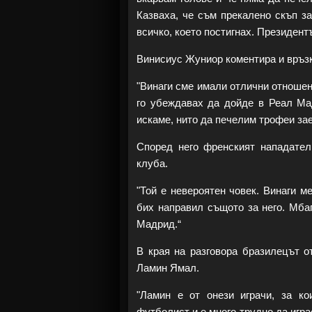
Казваха, че съм прекалено скъп за
всичко, което постигнах. Президент
Винисиус Жуниор коментира и връзк
"Винаги сме имали отлични отношен
го убеждавах да дойде в Реал Мад
искаме, нито да печелим трофеи за
Според него френският нападател
клуба.
"Той е невероятен човек. Винаги ме
бих направил същото за него. Мба
Мадрид.“
В края на разговора бразилецът 
Ламин Ямал.
"Ламин е от онези играчи, за ко
футболист и е много трудно да игра