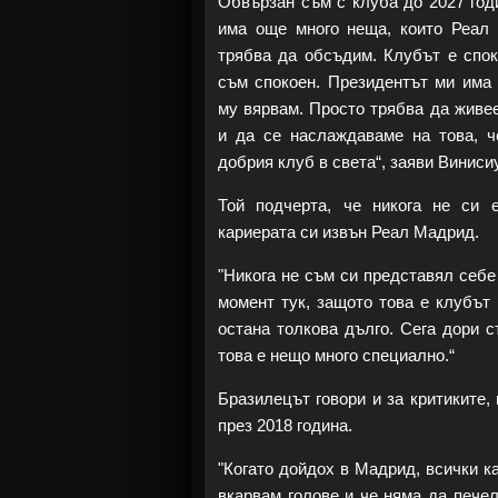
Обвързан съм с клуба до 2027 год
има още много неща, които Реал
трябва да обсъдим. Клубът е спок
съм спокоен. Президентът ми има 
му вярвам. Просто трябва да живе
и да се наслаждаваме на това, ч
добрия клуб в света“, заяви Виниси
Той подчерта, че никога не си 
кариерата си извън Реал Мадрид.
"Никога не съм си представял себ
момент тук, защото това е клубът 
остана толкова дълго. Сега дори с
това е нещо много специално.“
Бразилецът говори и за критиките,
през 2018 година.
"Когато дойдох в Мадрид, всички ка
вкарвам голове и че няма да печел