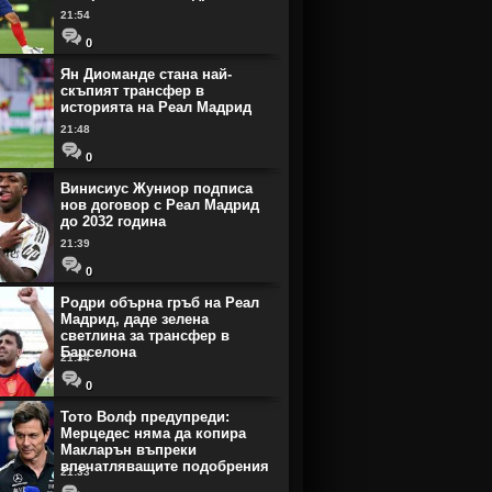
21:54
0
Ян Диоманде стана най-
скъпият трансфер в
историята на Реал Мадрид
21:48
0
Винисиус Жуниор подписа
нов договор с Реал Мадрид
до 2032 година
21:39
0
Родри обърна гръб на Реал
Мадрид, даде зелена
светлина за трансфер в
Барселона
21:34
0
Тото Волф предупреди:
Мерцедес няма да копира
Макларън въпреки
впечатляващите подобрения
21:33