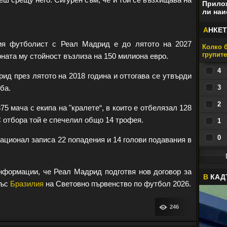
Прилож
ли наи
А
НКЕТ
ия футболист с Реал Мадрид е до лятото на 2027
Колко б
групит
арната му стойност възлиза на 150 милиона евро.
4
ид през лятото на 2018 година и оттогава се утвърди
ба.
3
2
 мача с екипа на "кралете“, в които е отбелязал 128
С отбора той е спечелил общо 14 трофея.
1
0
ационал записа 22 попадения и 14 голови подавания в
нформации, че Реал Мадрид подготвя нов договор за
В
КАД
със
Бразилия
на Световно първенство по футбол 2026.
246