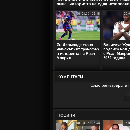
лице: историята на една незарасна
06.08.26 | 21:48
06.0
Ян Диоманде стана
Винисиус Жу
най-скъпият трансфер
подписа нов 
в историята на Реал
с Реал Мадри
Мадрид
2032 година
К
ОМЕНТАРИ
Само регистрирани п
Н
ОВИНИ
06.08.26 | 16:44
06.0