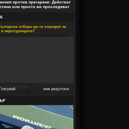
ения против прегаряне: Действат
стина или просто ви проследяват
А
ългарски отбора ще се класират за
е в евротурнирите?
виж резултати
ЪР