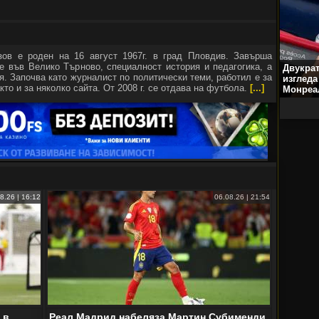
зов е роден на 16 август 1967г. в град Пловдив. Завърша
е във Велико Търново, специалност история и педагогика, а
Двукра
я. Започва като журналист по политически теми, работил е за
изгледа
кто и за няколко сайта. От 2008 г. се отдава на футбола.
[...]
Монреа
8.26 | 16:12
06.08.26 | 21:54
 в
Реал Мадрид набеляза Мартин Субименди