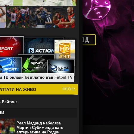
й ТВ онлайн безплатно във Futbol TV
УЛТАТИ НА ЖИВО
СЕТ+1:
 Рейтинг
НИ
Реал Мадрид набеляза
Мартин Субименди като
алтернатива на Родри