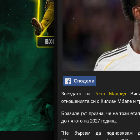
Сподели
Звездата на
Реал Мадрид
Вини
отношенията си с Килиан Мбапе и тр
Бразилецът призна, че на този етап
до лятото на 2027 година.
"Не бързам да подновявам до