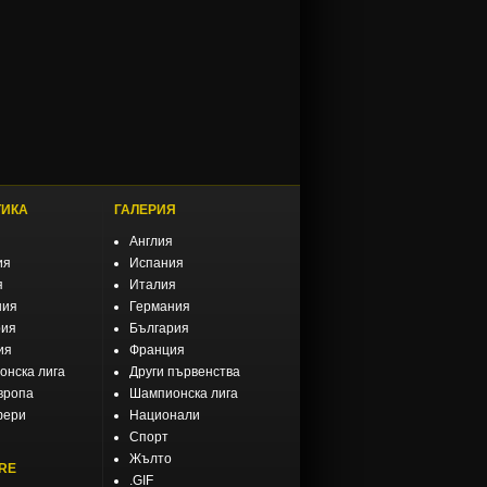
ТИКА
ГАЛЕРИЯ
Англия
ия
Испания
я
Италия
ния
Германия
рия
България
ия
Франция
нска лига
Други първенства
вропа
Шампионска лига
фери
Национали
Спорт
Жълто
RE
.GIF