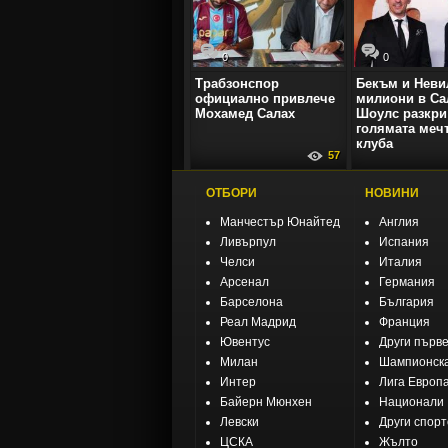
0
0
Трабзонспор
Бекъм и Неви
официално привлече
милиони в Са
Мохамед Салах
Шоулс разкри
голямата мечт
клуба
57
ОТБОРИ
НОВИНИ
Манчестър Юнайтед
Англия
Ливърпул
Испания
Челси
Италия
Арсенал
Германия
Барселона
България
Реал Мадрид
Франция
Ювентус
Други първ
Милан
Шампионска
Интер
Лига Европ
Байерн Мюнхен
Национали
Левски
Други спор
ЦСКА
Жълто